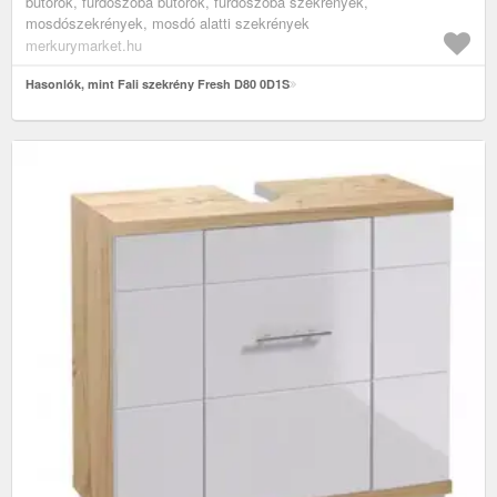
bútorok, fürdőszoba bútorok, fürdőszoba szekrények,
mosdószekrények, mosdó alatti szekrények
merkurymarket.hu
Hasonlók, mint Fali szekrény Fresh D80 0D1S