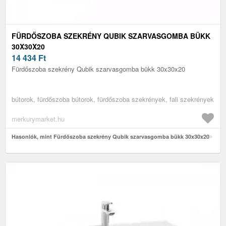
FÜRDŐSZOBA SZEKRÉNY QUBIK SZARVASGOMBA BÜKK
30X30X20
14 434
Ft
Fürdőszoba szekrény Qubik szarvasgomba bükk 30x30x20
bútorok, fürdőszoba bútorok, fürdőszoba szekrények, fali szekrények
merkurymarket.hu
Hasonlók, mint Fürdőszoba szekrény Qubik szarvasgomba bükk 30x30x20