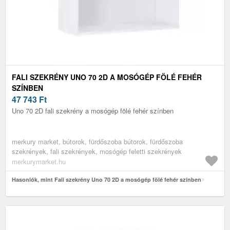
FALI SZEKRÉNY UNO 70 2D A MOSÓGÉP FÖLÉ FEHÉR
SZÍNBEN
47 743
Ft
Uno 70 2D fali szekrény a mosógép fölé fehér színben
merkury market, bútorok, fürdőszoba bútorok, fürdőszoba
szekrények, fali szekrények, mosógép feletti szekrények
merkurymarket.hu
Hasonlók, mint Fali szekrény Uno 70 2D a mosógép fölé fehér színben