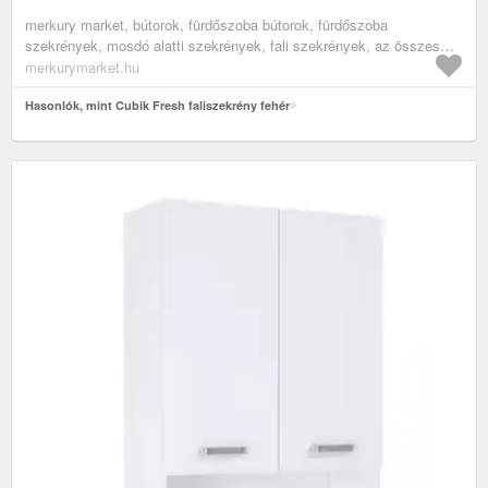
merkury market, bútorok, fürdőszoba bútorok, fürdőszoba
szekrények, mosdó alatti szekrények, fali szekrények, az összes
termék, komódok, fürdőszobai komódok
merkurymarket.hu
Hasonlók, mint Cubik Fresh faliszekrény fehér