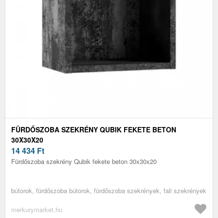
FÜRDŐSZOBA SZEKRÉNY QUBIK FEKETE BETON
30X30X20
14 434
Ft
Fürdőszoba szekrény Qubik fekete beton 30x30x20
bútorok, fürdőszoba bútorok, fürdőszoba szekrények, fali szekrények
merkurymarket.hu