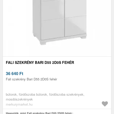
FALI SZEKRÉNY BARI D55 2D0S FEHÉR
36 640
Ft
Fali szekrény Bari D55 2D0S fehér
bútorok, fürdőszoba bútorok, fürdőszoba szekrények,
mosdószekrények
merkurymarket.hu
Hasonlók, mint Fali szekrény Bari D55 2D0S fehér