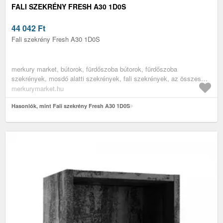
FALI SZEKRÉNY FRESH A30 1D0S
44 042
Ft
Fali szekrény Fresh A30 1D0S
merkury market, bútorok, fürdőszoba bútorok, fürdőszoba
szekrények, mosdó alatti szekrények, fali szekrények, az összes
termék, komódok, fürdőszobai komódok
merkurymarket.hu
Hasonlók, mint Fali szekrény Fresh A30 1D0S