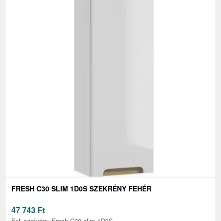
FRESH C30 SLIM 1D0S SZEKRÉNY FEHÉR
47 743
Ft
Fali szekrény Fresh C30 slim 1D0S