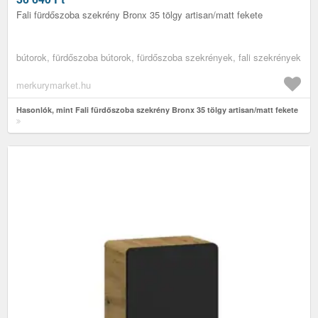
Fali fürdőszoba szekrény Bronx 35 tölgy artisan/matt fekete
bútorok, fürdőszoba bútorok, fürdőszoba szekrények, fali szekrények
merkurymarket.hu
Hasonlók, mint Fali fürdőszoba szekrény Bronx 35 tölgy artisan/matt fekete