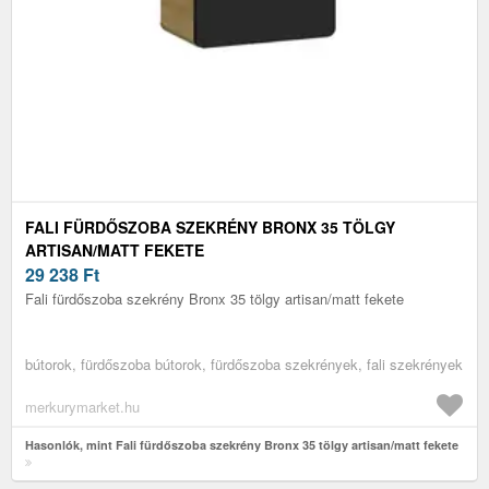
FALI FÜRDŐSZOBA SZEKRÉNY BRONX 35 TÖLGY
ARTISAN/MATT FEKETE
29 238
Ft
Fali fürdőszoba szekrény Bronx 35 tölgy artisan/matt fekete
bútorok, fürdőszoba bútorok, fürdőszoba szekrények, fali szekrények
merkurymarket.hu
Hasonlók, mint Fali fürdőszoba szekrény Bronx 35 tölgy artisan/matt fekete