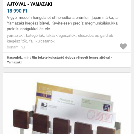
AJTÓVAL - YAMAZAKI
18 990
Ft
Vigyél modern hangulatot otthonodba a prémium japán márka, a
Yamazaki kiegészítőivel. Kivételesen precíz megmunkálásukkal,
praktikusságukkal és ele...
yamazaki, kategóriák, lakáskiegészítők, előszoba és gardrób
kiegészítők, fali kulcstartók
bonami.hu
Hasonlók, mint Rin fekete kulcstartó doboz rétegelt lemez ajtóval -
Yamazaki