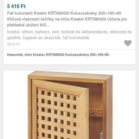
5 410
Ft
Fali kulcstartó Kreator KRT690020 Kulcsszekrény 200×160×90:
Klíčové vlastnosti skříňky na klíče Kreator KRT690020 Určena pro
přehledné uložení klíč...
kreator, otthon, barkács, kert, bútorok és lakberendezés, előszoba és
gardrób, fogasok és akasztók, fali kulcstartók
alza.hu
Hasonlók, mint Kreator KRT690020 Kulcsszekrény 200×160×90