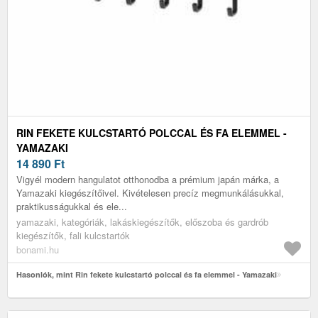
RIN FEKETE KULCSTARTÓ POLCCAL ÉS FA ELEMMEL -
YAMAZAKI
14 890
Ft
Vigyél modern hangulatot otthonodba a prémium japán márka, a
Yamazaki kiegészítőivel. Kivételesen precíz megmunkálásukkal,
praktikusságukkal és ele...
yamazaki, kategóriák, lakáskiegészítők, előszoba és gardrób
kiegészítők, fali kulcstartók
bonami.hu
Hasonlók, mint Rin fekete kulcstartó polccal és fa elemmel - Yamazaki