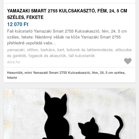
YAMAZAKI SMART 2755 KULCSAKASZTÓ, FÉM, 24, 5 CM
SZÉLES, FEKETE
12 070
Ft
Fali kulcstartó Yamazaki Smart 2755 Kulcsakasztó, fém, 24, 5 cm
széles, fekete: Nástěnný věšák na klíče Yamazaki Smart 2755
přehledně uspořádá vaše...
yamazaki, otthon, barkács, kert, bútorok és lakberendezés, előszoba
és gardrób, fogasok és akasztók, fali kulcstartók
alza.hu
Hasonlók, mint Yamazaki Smart 2755 Kulcsakasztó, fém, 24, 5 cm széles,
fekete