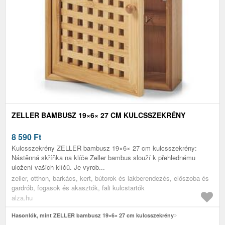
ZELLER BAMBUSZ 19×6× 27 CM KULCSSZEKRÉNY
8 590
Ft
Kulcsszekrény ZELLER bambusz 19×6× 27 cm kulcsszekrény:
Nástěnná skříňka na klíče Zeller bambus slouží k přehlednému
uložení vašich klíčů. Je vyrob...
zeller, otthon, barkács, kert, bútorok és lakberendezés, előszoba és
gardrób, fogasok és akasztók, fali kulcstartók
alza.hu
Hasonlók, mint ZELLER bambusz 19×6× 27 cm kulcsszekrény