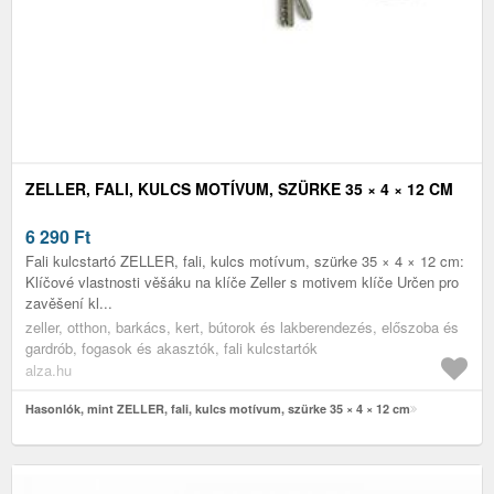
ZELLER, FALI, KULCS MOTÍVUM, SZÜRKE 35 × 4 × 12 CM
6 290
Ft
Fali kulcstartó ZELLER, fali, kulcs motívum, szürke 35 × 4 × 12 cm:
Klíčové vlastnosti věšáku na klíče Zeller s motivem klíče Určen pro
zavěšení kl...
zeller, otthon, barkács, kert, bútorok és lakberendezés, előszoba és
gardrób, fogasok és akasztók, fali kulcstartók
alza.hu
Hasonlók, mint ZELLER, fali, kulcs motívum, szürke 35 × 4 × 12 cm