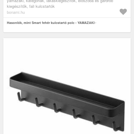
yamazaki, kategóriák, lakáskiegészítők, előszoba és gardrób
kiegészítők, fali kulcstartók
bonami.hu
Hasonlók, mint Smart fehér kulcstartó polc - YAMAZAKI