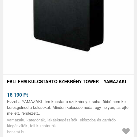
FALI FÉM KULCSTARTÓ SZEKRÉNY TOWER – YAMAZAKI
16 190
Ft
Ezzel a YAMAZAKI fém kucstartó szekrénnyel soha többé nem kell
keresgélned a kulcsokat. Minden kulcscsomódat egy helyen, az ajtó
mellett, rendezett...
yamazaki, kategóriák, lakáskiegészítők, előszoba és gardrób
kiegészítők, fali kulcstartók
bonami.hu