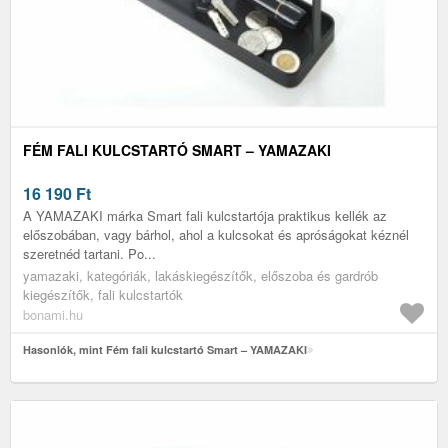
FÉM FALI KULCSTARTÓ SMART – YAMAZAKI
16 190
Ft
A YAMAZAKI márka Smart fali kulcstartója praktikus kellék az
előszobában, vagy bárhol, ahol a kulcsokat és apróságokat kéznél
szeretnéd tartani. Po...
yamazaki, kategóriák, lakáskiegészítők, előszoba és gardrób
kiegészítők, fali kulcstartók
bonami.hu
Hasonlók, mint Fém fali kulcstartó Smart – YAMAZAKI