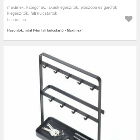
maximex, kategóriák, lakáskiegészítők, előszoba és gardrób
kiegészítők, fali kulcstartók
bonami.hu
Hasonlók, mint Fém fali kulcstartó - Maximex