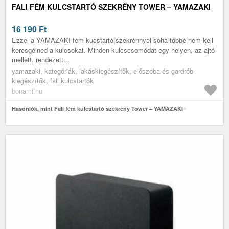
FALI FÉM KULCSTARTÓ SZEKRÉNY TOWER – YAMAZAKI
16 190
Ft
Ezzel a YAMAZAKI fém kucstartó szekrénnyel soha többé nem kell
keresgélned a kulcsokat. Minden kulcscsomódat egy helyen, az ajtó
mellett, rendezett...
yamazaki, kategóriák, lakáskiegészítők, előszoba és gardrób
kiegészítők, fali kulcstartók
bonami.hu
Hasonlók, mint Fali fém kulcstartó szekrény Tower – YAMAZAKI