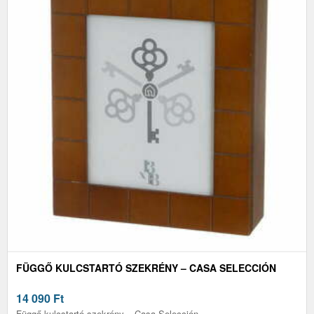
FÜGGŐ KULCSTARTÓ SZEKRÉNY – CASA SELECCIÓN
14 090
Ft
Függő kulcstartó szekrény – Casa Selección