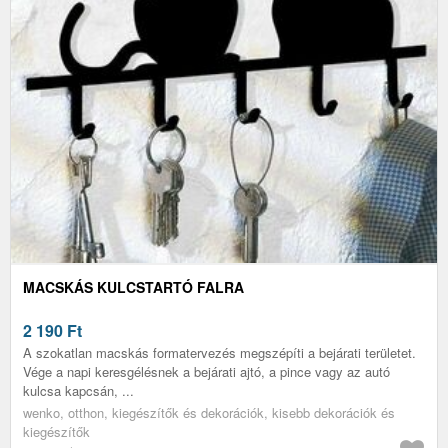
MACSKÁS KULCSTARTÓ FALRA
2 190
Ft
A szokatlan macskás formatervezés megszépíti a bejárati területet.
Vége a napi keresgélésnek a bejárati ajtó, a pince vagy az autó
kulcsa kapcsán, ...
wenko, otthon, kiegészítők és dekorációk, kisebb dekorációk és
kiegészítők