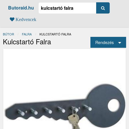
Butoraid.hu
Kedvencek
BÚTOR
FALRA
JELENLEGI:
KULCSTARTÓ FALRA
Kulcstartó Falra
Rendezés