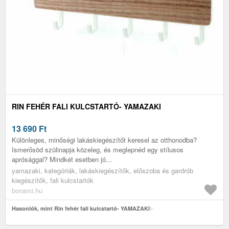
RIN FEHÉR FALI KULCSTARTÓ- YAMAZAKI
13 690
Ft
Különleges, minőségi lakáskiegészítőt keresel az otthonodba?
Ismerősöd szülinapja közeleg, és meglepnéd egy stílusos
aprósággal? Mindkét esetben jó...
yamazaki, kategóriák, lakáskiegészítők, előszoba és gardrób
kiegészítők, fali kulcstartók
bonami.hu
Hasonlók, mint Rin fehér fali kulcstartó- YAMAZAKI