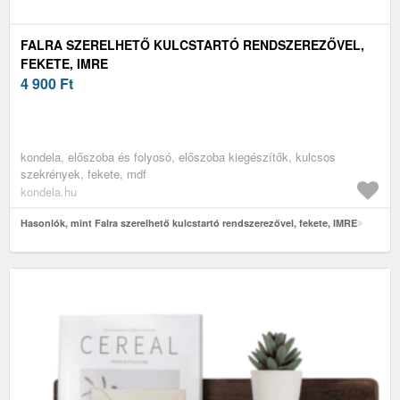
FALRA SZERELHETŐ KULCSTARTÓ RENDSZEREZŐVEL,
FEKETE, IMRE
4 900
Ft
kondela, előszoba és folyosó, előszoba kiegészítők, kulcsos
szekrények, fekete, mdf
kondela.hu
Hasonlók, mint Falra szerelhető kulcstartó rendszerezővel, fekete, IMRE