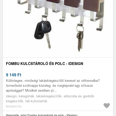
FOMBU KULCSTÁROLÓ ÉS POLC - IDESIGN
9 149
Ft
Különleges, minőségi lakáskiegészítőt keresel az otthonodba?
Ismerősöd szülinapja közeleg, és meglepnéd egy stílusos
aprósággal? Mindkét esetben jó...
idesign, kategóriák, lakáskiegészítők, előszoba és gardrób
kiegészítők, fali kulcstartók
bonami.hu
Hasonlók, mint Fombu kulcstároló és polc - iDesign