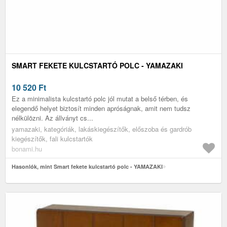
SMART FEKETE KULCSTARTÓ POLC - YAMAZAKI
10 520
Ft
Ez a minimalista kulcstartó polc jól mutat a belső térben, és
elegendő helyet biztosít minden apróságnak, amit nem tudsz
nélkülözni. Az állványt cs...
yamazaki, kategóriák, lakáskiegészítők, előszoba és gardrób
kiegészítők, fali kulcstartók
bonami.hu
Hasonlók, mint Smart fekete kulcstartó polc - YAMAZAKI