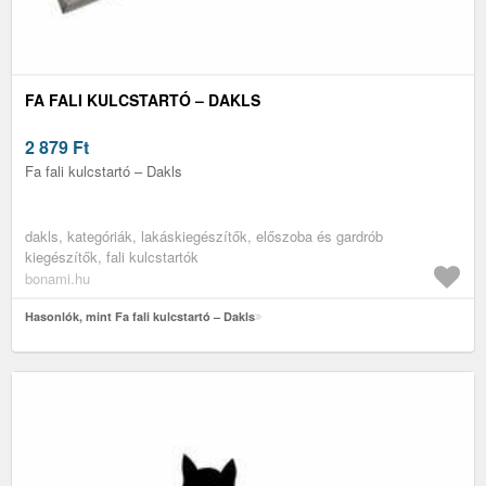
FA FALI KULCSTARTÓ – DAKLS
2 879
Ft
Fa fali kulcstartó – Dakls
dakls, kategóriák, lakáskiegészítők, előszoba és gardrób
kiegészítők, fali kulcstartók
bonami.hu
Hasonlók, mint Fa fali kulcstartó – Dakls