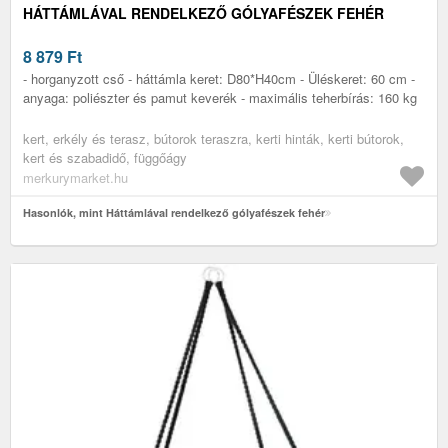
HÁTTÁMLÁVAL RENDELKEZŐ GÓLYAFÉSZEK FEHÉR
8 879
Ft
- horganyzott cső - háttámla keret: D80*H40cm - Üléskeret: 60 cm -
anyaga: poliészter és pamut keverék - maximális teherbírás: 160 kg
kert, erkély és terasz, bútorok teraszra, kerti hinták, kerti bútorok,
kert és szabadidő, függőágy
merkurymarket.hu
Hasonlók, mint Háttámlával rendelkező gólyafészek fehér