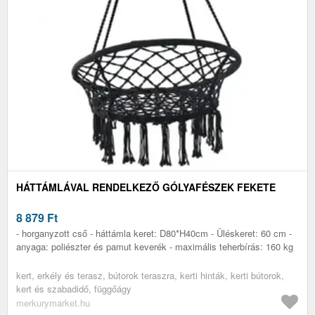
HÁTTÁMLÁVAL RENDELKEZŐ GÓLYAFÉSZEK FEKETE
8 879
Ft
- horganyzott cső - háttámla keret: D80*H40cm - Üléskeret: 60 cm -
anyaga: poliészter és pamut keverék - maximális teherbírás: 160 kg
kert, erkély és terasz, bútorok teraszra, kerti hinták, kerti bútorok,
kert és szabadidő, függőágy
merkurymarket.hu