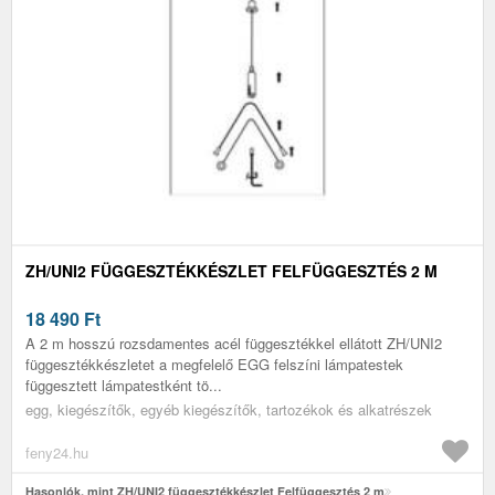
ZH/UNI2 FÜGGESZTÉKKÉSZLET FELFÜGGESZTÉS 2 M
18 490
Ft
A 2 m hosszú rozsdamentes acél függesztékkel ellátott ZH/UNI2
függesztékkészletet a megfelelő EGG felszíni lámpatestek
függesztett lámpatestként tö...
egg, kiegészítők, egyéb kiegészítők, tartozékok és alkatrészek
feny24.hu
Hasonlók, mint ZH/UNI2 függesztékkészlet Felfüggesztés 2 m