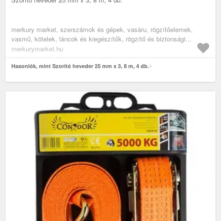
merkury market, szerszámok és gépek, vasáru, rögzítőelemek,
vasmű, kötelek, láncok és kiegészítők, rögzítő és biztonsági
hevederek
merkurymarket.hu
Hasonlók, mint Szorító heveder 25 mm x 3, 8 m, 4 db.