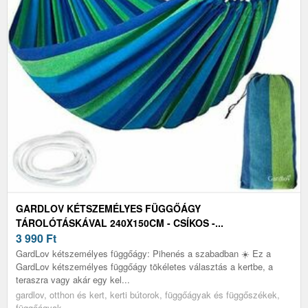
GARDLOV KÉTSZEMÉLYES FÜGGŐÁGY
TÁROLÓTÁSKÁVAL 240X150CM - CSÍKOS -...
3 990
Ft
GardLov kétszemélyes függőágy: Pihenés a szabadban ☀️ Ez a
GardLov kétszemélyes függőágy tökéletes választás a kertbe, a
teraszra vagy akár egy kel...
gardlov, otthon és kert, kerti bútorok, függőágyak és függőszékek,
függőágyak