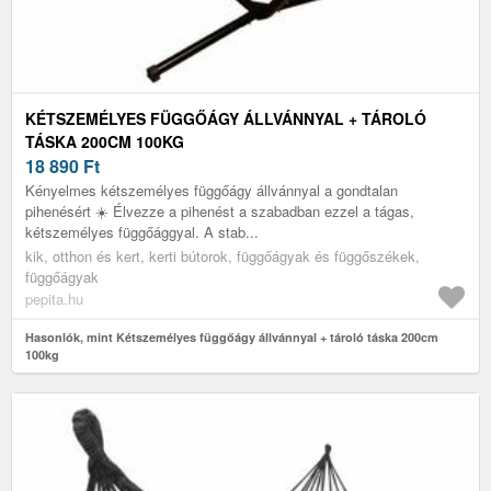
KÉTSZEMÉLYES FÜGGŐÁGY ÁLLVÁNNYAL + TÁROLÓ
TÁSKA 200CM 100KG
18 890
Ft
Kényelmes kétszemélyes függőágy állvánnyal a gondtalan
pihenésért ☀️ Élvezze a pihenést a szabadban ezzel a tágas,
kétszemélyes függőággyal. A stab...
kik, otthon és kert, kerti bútorok, függőágyak és függőszékek,
függőágyak
pepita.hu
Hasonlók, mint Kétszemélyes függőágy állvánnyal + tároló táska 200cm
100kg