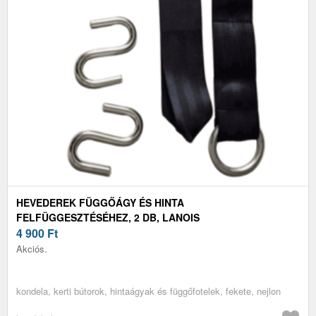
HEVEDEREK FÜGGŐÁGY ÉS HINTA
FELFÜGGESZTÉSÉHEZ, 2 DB, LANOIS
4 900
Ft
Akciós.
kondela, kerti bútorok, hintaágyak és függőfotelek, fekete, nejlon