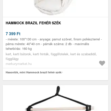
HAMMOCK BRAZIL FEHÉR SZÉK
7 399
Ft
- mérete: 100*130 cm - anyaga: pamut szövet, finom poliészterrel -
párna mérete: 40*40 cm - párnák száma: 2 db - maximális
teherbírás: 160 kg
kert, kerti bútorok, kerti hinták, függőfotelek, kert és szabadidő,
függőágy
merkurymarket.hu
Hasonlók, mint Hammock brazil fehér szék