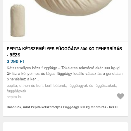
PEPITA KÉTSZEMÉLYES FÜGGŐÁGY 300 KG TEHERBÍRÁS
- BÉZS
3 290
Ft
Kétszemélyes bézs függőágy – Tökéletes relaxáció akár 300 kg-ig!
🏖️ Ez a kényelmes és tágas függőágy ideális választás a gondtalan
pihenéshez a ker...
pepita, otthon és kert, kerti bútorok, függőágyak és függőszékek,
függőágyak
pepita.hu
Hasonlók, mint Pepita kétszemélyes Függőágy 300 kg teherbírás - bézs