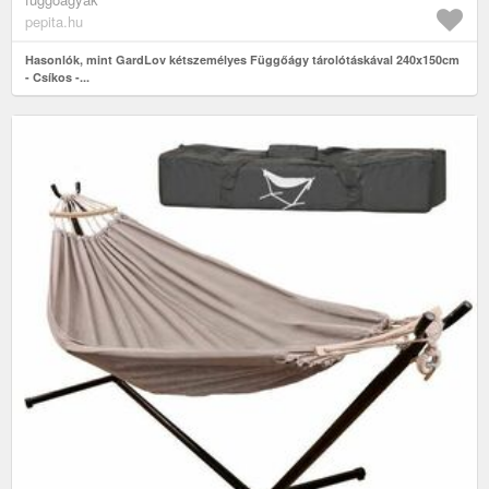
pepita.hu
Hasonlók, mint GardLov kétszemélyes Függőágy tárolótáskával 240x150cm
- Csíkos -...