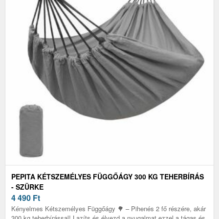
PEPITA KÉTSZEMÉLYES FÜGGŐÁGY 300 KG TEHERBÍRÁS
- SZÜRKE
4 490
Ft
Kényelmes Kétszemélyes Függőágy 🌳 – Pihenés 2 fő részére, akár
300 kg teherbírással! Lazíts és élvezd a nyugalmat ezzel a tágas és