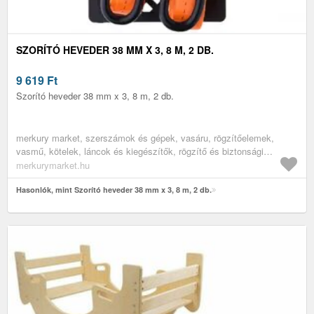
SZORÍTÓ HEVEDER 38 MM X 3, 8 M, 2 DB.
9 619
Ft
Szorító heveder 38 mm x 3, 8 m, 2 db.
merkury market, szerszámok és gépek, vasáru, rögzítőelemek,
vasmű, kötelek, láncok és kiegészítők, rögzítő és biztonsági
hevederek
merkurymarket.hu
Hasonlók, mint Szorító heveder 38 mm x 3, 8 m, 2 db.