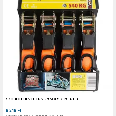
SZORÍTÓ HEVEDER 25 MM X 3, 8 M, 4 DB.
9 249
Ft
Szorító heveder 25 mm x 3, 8 m, 4 db.