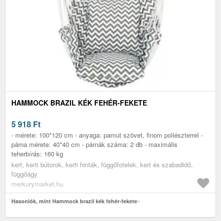
HAMMOCK BRAZIL KÉK FEHÉR-FEKETE
5 918
Ft
- mérete: 100*120 cm - anyaga: pamut szövet, finom poliészterrel -
párna mérete: 40*40 cm - párnák száma: 2 db - maximális
teherbírás: 160 kg
kert, kerti bútorok, kerti hinták, függőfotelek, kert és szabadidő,
függőágy
merkurymarket.hu
Hasonlók, mint Hammock brazil kék fehér-fekete