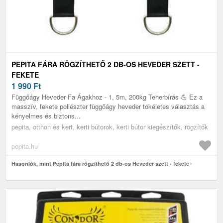
PEPITA FÁRA RÖGZÍTHETŐ 2 DB-OS HEVEDER SZETT -
FEKETE
1 990
Ft
Függőágy Heveder Fa Ágakhoz - 1, 5m, 200kg Teherbírás 💪 Ez a
masszív, fekete poliészter függőágy heveder tökéletes választás a
kényelmes és biztons...
pepita, otthon és kert, kerti bútorok, kerti bútor kiegészítők, rögzítők
pepita.hu
Hasonlók, mint Pepita fára rögzíthető 2 db-os Heveder szett - fekete