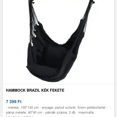
HAMMOCK BRAZIL KÉK FEKETE
7 399
Ft
- mérete: 100*130 cm - anyaga: pamut szövet, finom poliészterrel -
párna mérete: 40*40 cm - párnák száma: 2 db - maximális