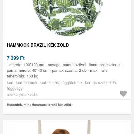
HAMMOCK BRAZIL KÉK ZÖLD
7 399
Ft
- mérete: 100*120 cm - anyaga: pamut szövet, finom poliészterrel -
párna mérete: 40*40 cm - párnák száma: 2 db - maximális
teherbírás: 160 kg
kert, kerti bútorok, kerti hinták, függőfotelek, kert és szabadidő,
függőágy
merkurymarket.hu
Hasonlók, mint Hammock brazil kék zöld