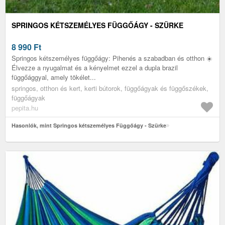
SPRINGOS KÉTSZEMÉLYES FÜGGŐÁGY - SZÜRKE
8 990
Ft
Springos kétszemélyes függőágy: Pihenés a szabadban és otthon ☀️
Élvezze a nyugalmat és a kényelmet ezzel a dupla brazil
függőággyal, amely tökélet...
springos, otthon és kert, kerti bútorok, függőágyak és függőszékek,
függőágyak
pepita.hu
Hasonlók, mint Springos kétszemélyes Függőágy - Szürke