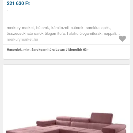
221 630
Ft
-
merkury market, bútorok, kárpitozott bútorok, sarokkanapék,
összecsukható sarok ülőgarnitúra, l alakú ülőgarnitúrak, nappali
bútorok, sarokülőgarnitúrák, sarokkanapék alvó funkcióval, modern
merkurymarket.hu
sarok ülőgarnitúrák, nagy sarok kanapék a napaliba, az összes
termék
Hasonlók, mint Sarokgarnitúra Lotus J Monolith 63