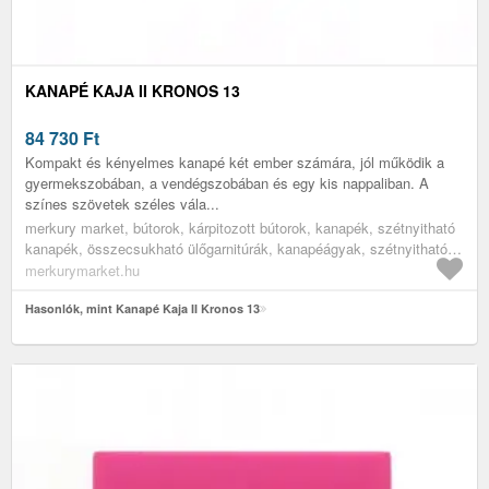
KANAPÉ KAJA II KRONOS 13
84 730
Ft
Kompakt és kényelmes kanapé két ember számára, jól működik a
gyermekszobában, a vendégszobában és egy kis nappaliban. A
színes szövetek széles vála...
merkury market, bútorok, kárpitozott bútorok, kanapék, szétnyitható
kanapék, összecsukható ülőgarnitúrák, kanapéágyak, szétnyitható
kanapék alvásra, kinyitható kanapé, kétszemélyes szétnyitható
merkurymarket.hu
ülőgarnitúra, gyerek szófa, nappali bútorok, nappali kanapék, ifjúsági
bútorok, ifjúsági heverők
Hasonlók, mint Kanapé Kaja II Kronos 13