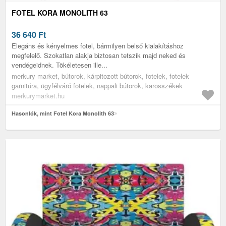
FOTEL KORA MONOLITH 63
36 640
Ft
Elegáns és kényelmes fotel, bármilyen belső kialakításhoz
megfelelő. Szokatlan alakja biztosan tetszik majd neked és
vendégeidnek. Tökéletesen ille...
merkury market, bútorok, kárpitozott bútorok, fotelek, fotelek
garnitúra, ügyfélváró fotelek, nappali bútorok, karosszékek
merkurymarket.hu
Hasonlók, mint Fotel Kora Monolith 63