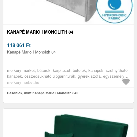
KANAPÉ MARIO I MONOLITH 84
118 061
Ft
Kanapé Mario I Monolith 84
merkury market, bútorok, kárpitozott bútorok, kanapék, szétnyitható
kanapék, összecsukható ülőgarnitúrák, gyerek szófa, egyszemélyes
szétnyitható ülőgarnitúra, ifjúsági bútorok, ifjúsági heverők,
merkurymarket.hu
gyerekszoba bútorok, gyerek kanapék
Hasonlók, mint Kanapé Mario I Monolith 84