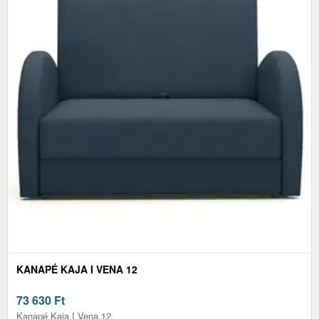
KANAPÉ KAJA I VENA 12
73 630
Ft
Kanapé Kaja I Vena 12