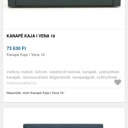
KANAPÉ KAJA I VENA 16
73 630
Ft
Kanapé Kaja I Vena 16
merkury market, bútorok, kárpitozott bútorok, kanapék, szétnyitható
kanapék, összecsukható ülőgarnitúrák, kanapéágyak, szétnyitható
kanapék alvásra, kinyitható kanapé, gyerek szófa, egyszemélyes
merkurymarket.hu
szétnyitható ülőgarnitúra, nappali bútorok, nappali kanapék, ifjúsági
bútorok, ifjúsági heverők
Hasonlók, mint Kanapé Kaja I Vena 16