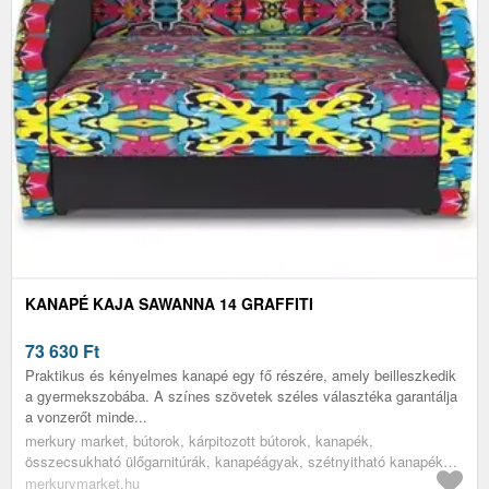
KANAPÉ KAJA SAWANNA 14 GRAFFITI
73 630
Ft
Praktikus és kényelmes kanapé egy fő részére, amely beilleszkedik
a gyermekszobába. A színes szövetek széles választéka garantálja
a vonzerőt minde...
merkury market, bútorok, kárpitozott bútorok, kanapék,
összecsukható ülőgarnitúrák, kanapéágyak, szétnyitható kanapék
alvásra, kinyitható kanapé, gyerek szófa, egyszemélyes szétnyitható
merkurymarket.hu