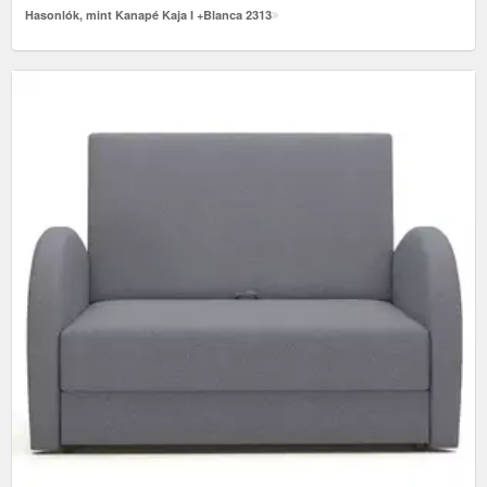
gyerek kanapék
Hasonlók, mint Kanapé Kaja I +Blanca 2313