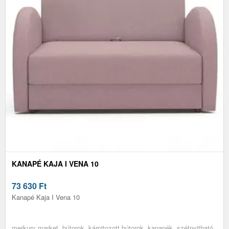
KANAPÉ KAJA I VENA 10
73 630
Ft
Kanapé Kaja I Vena 10
merkury market, bútorok, kárpitozott bútorok, kanapék, szétnyitható