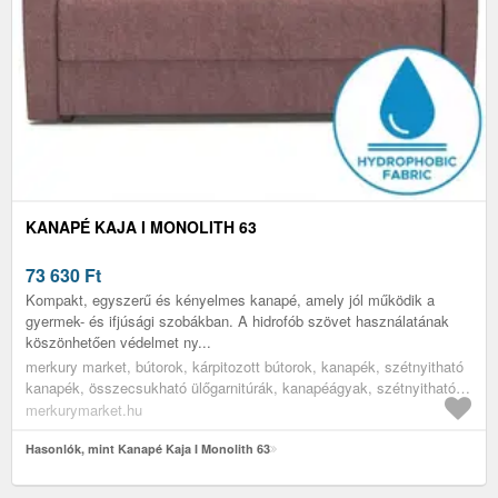
KANAPÉ KAJA I MONOLITH 63
73 630
Ft
Kompakt, egyszerű és kényelmes kanapé, amely jól működik a
gyermek- és ifjúsági szobákban. A hidrofób szövet használatának
köszönhetően védelmet ny...
merkury market, bútorok, kárpitozott bútorok, kanapék, szétnyitható
kanapék, összecsukható ülőgarnitúrák, kanapéágyak, szétnyitható
kanapék alvásra, kinyitható kanapé, gyerek szófa, egyszemélyes
merkurymarket.hu
szétnyitható ülőgarnitúra, nappali bútorok, nappali kanapék, ifjúsági
bútorok, ifjúsági heverők
Hasonlók, mint Kanapé Kaja I Monolith 63