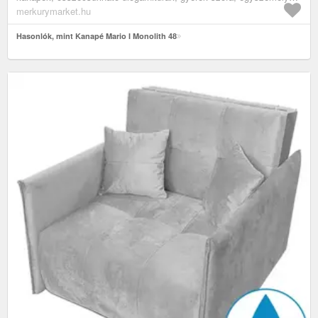
szétnyitható ülőgarnitúra, ifjúsági bútorok, ifjúsági heverők,
merkurymarket.hu
gyerekszoba bútorok, gyerek kanapék
Hasonlók, mint Kanapé Mario I Monolith 48