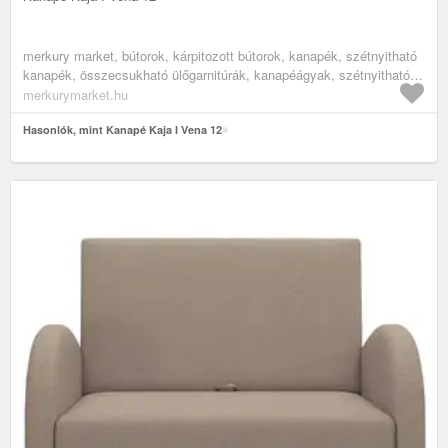
merkury market, bútorok, kárpitozott bútorok, kanapék, szétnyitható
kanapék, összecsukható ülőgarnitúrák, kanapéágyak, szétnyitható
kanapék alvásra, kinyitható kanapé, gyerek szófa, egyszemélyes
merkurymarket.hu
szétnyitható ülőgarnitúra, nappali bútorok, nappali kanapék, ifjúsági
bútorok, ifjúsági heverők
Hasonlók, mint Kanapé Kaja I Vena 12