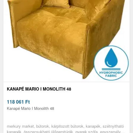
KANAPÉ MARIO I MONOLITH 48
118 061
Ft
Kanapé Mario I Monolith 48
merkury market, bútorok, kárpitozott bútorok, kanapék, szétnyitható
kanapék, összecsukható ülőgarnitúrák, gyerek szófa, egyszemélyes