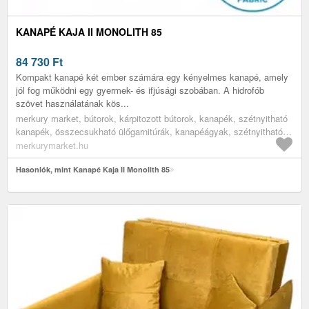
KANAPÉ KAJA II MONOLITH 85
84 730
Ft
Kompakt kanapé két ember számára egy kényelmes kanapé, amely
jól fog működni egy gyermek- és ifjúsági szobában. A hidrofób
szövet használatának kös...
merkury market, bútorok, kárpitozott bútorok, kanapék, szétnyitható
kanapék, összecsukható ülőgarnitúrák, kanapéágyak, szétnyitható
kanapék alvásra, kinyitható kanapé, gyerek szófa, egyszemélyes
merkurymarket.hu
szétnyitható ülőgarnitúra, nappali bútorok, nappali kanapék, ifjúsági
bútorok, ifjúsági heverők
Hasonlók, mint Kanapé Kaja II Monolith 85