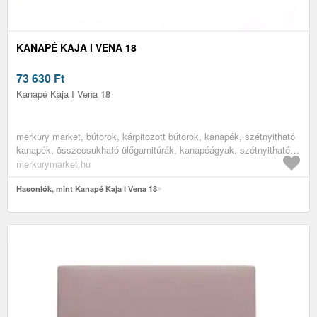
KANAPÉ KAJA I VENA 18
73 630
Ft
Kanapé Kaja I Vena 18
merkury market, bútorok, kárpitozott bútorok, kanapék, szétnyitható
kanapék, összecsukható ülőgarnitúrák, kanapéágyak, szétnyitható
kanapék alvásra, kinyitható kanapé, gyerek szófa, egyszemélyes
merkurymarket.hu
szétnyitható ülőgarnitúra, nappali bútorok, nappali kanapék, ifjúsági
bútorok, ifjúsági heverők
Hasonlók, mint Kanapé Kaja I Vena 18