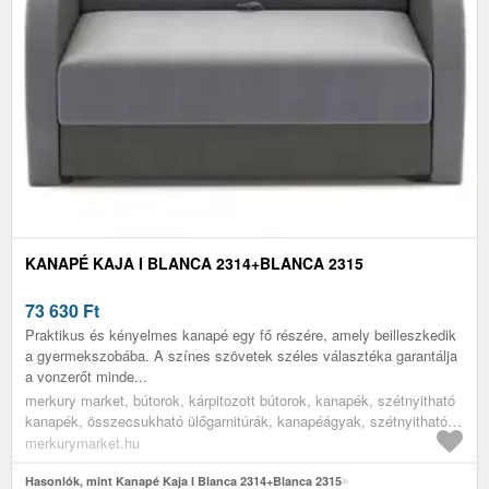
KANAPÉ KAJA I BLANCA 2314+BLANCA 2315
73 630
Ft
Praktikus és kényelmes kanapé egy fő részére, amely beilleszkedik
a gyermekszobába. A színes szövetek széles választéka garantálja
a vonzerőt minde...
merkury market, bútorok, kárpitozott bútorok, kanapék, szétnyitható
kanapék, összecsukható ülőgarnitúrák, kanapéágyak, szétnyitható
kanapék alvásra, kinyitható kanapé, gyerek szófa, egyszemélyes
merkurymarket.hu
szétnyitható ülőgarnitúra, nappali bútorok, nappali kanapék, ifjúsági
bútorok, ifjúsági heverők
Hasonlók, mint Kanapé Kaja I Blanca 2314+Blanca 2315