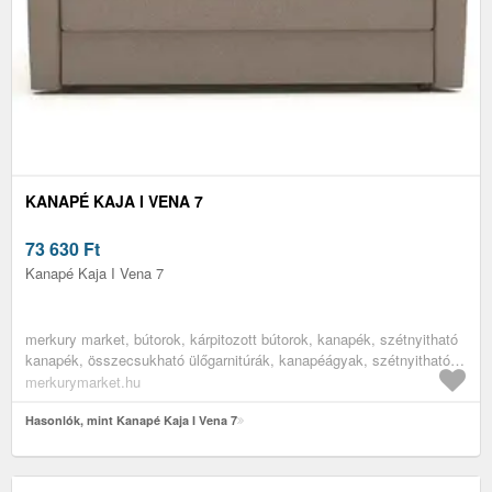
KANAPÉ KAJA I VENA 7
73 630
Ft
Kanapé Kaja I Vena 7
merkury market, bútorok, kárpitozott bútorok, kanapék, szétnyitható
kanapék, összecsukható ülőgarnitúrák, kanapéágyak, szétnyitható
kanapék alvásra, kinyitható kanapé, gyerek szófa, egyszemélyes
merkurymarket.hu
szétnyitható ülőgarnitúra, nappali bútorok, nappali kanapék, ifjúsági
bútorok, ifjúsági heverők
Hasonlók, mint Kanapé Kaja I Vena 7