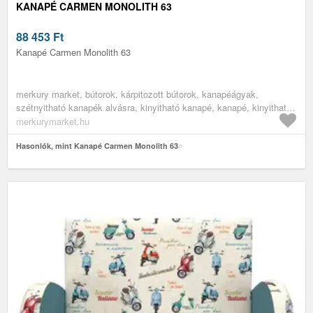
KANAPÉ CARMEN MONOLITH 63
88 453
Ft
Kanapé Carmen Monolith 63
merkury market, bútorok, kárpitozott bútorok, kanapéágyak,
szétnyitható kanapék alvásra, kinyitható kanapé, kanapé, kinyitható
kanapé alvásra, kinyitható kanapék, nappali bútorok, ifjúsági bútorok
merkurymarket.hu
Hasonlók, mint Kanapé Carmen Monolith 63