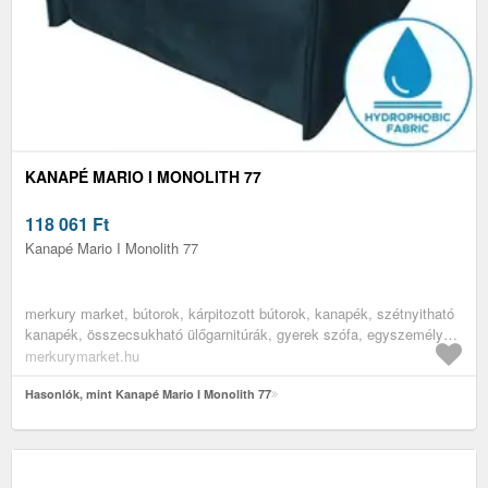
KANAPÉ MARIO I MONOLITH 77
118 061
Ft
Kanapé Mario I Monolith 77
merkury market, bútorok, kárpitozott bútorok, kanapék, szétnyitható
kanapék, összecsukható ülőgarnitúrák, gyerek szófa, egyszemélyes
szétnyitható ülőgarnitúra, ifjúsági bútorok, ifjúsági heverők,
merkurymarket.hu
gyerekszoba bútorok, gyerek kanapék
Hasonlók, mint Kanapé Mario I Monolith 77