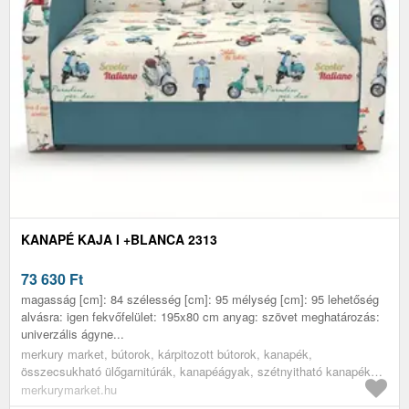
KANAPÉ KAJA I +BLANCA 2313
73 630
Ft
magasság [cm]: 84 szélesség [cm]: 95 mélység [cm]: 95 lehetőség
alvásra: igen fekvőfelület: 195x80 cm anyag: szövet meghatározás:
univerzális ágyne...
merkury market, bútorok, kárpitozott bútorok, kanapék,
összecsukható ülőgarnitúrák, kanapéágyak, szétnyitható kanapék
alvásra, kinyitható kanapé, gyerek szófa, egyszemélyes szétnyitható
merkurymarket.hu
ülőgarnitúra, ifjúsági bútorok, ifjúsági heverők, gyerekszoba bútorok,