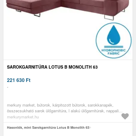
SAROKGARNITÚRA LOTUS B MONOLITH 63
221 630
Ft
-
merkury market, bútorok, kárpitozott bútorok, sarokkanapék,
összecsukható sarok ülőgarnitúra, l alakú ülőgarnitúrak, nappali
bútorok, sarokülőgarnitúrák, sarokkanapék alvó funkcióval, modern
merkurymarket.hu
sarok ülőgarnitúrák, nagy sarok kanapék a napaliba, az összes
termék
Hasonlók, mint Sarokgarnitúra Lotus B Monolith 63