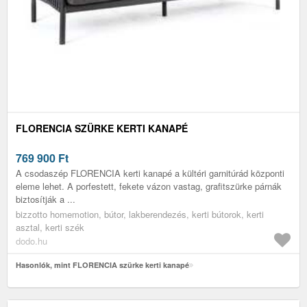
FLORENCIA SZÜRKE KERTI KANAPÉ
769 900
Ft
A csodaszép FLORENCIA kerti kanapé a kültéri garnitúrád központi
eleme lehet. A porfestett, fekete vázon vastag, grafitszürke párnák
biztosítják a ...
bizzotto homemotion, bútor, lakberendezés, kerti bútorok, kerti
asztal, kerti szék
dodo.hu
Hasonlók, mint FLORENCIA szürke kerti kanapé