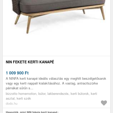
NIN FEKETE KERTI KANAPÉ
1 009 900
Ft
A NINFA kerti kanapé ideális választás egy meghitt beszélgetősarok
vagy egy kerti nappali kialakításához. A vastag, antracitszürke
párnákat sűrűn s...
bizzotto homemotion, bútor, lakberendezés, kerti bútorok, kerti
asztal, kerti szék
dodo.hu
Hasonlók, mint NIN fekete kerti kanapé