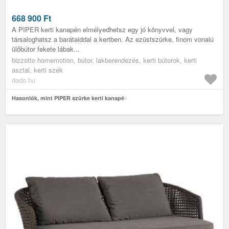
668 900
Ft
A PIPER kerti kanapén elmélyedhetsz egy jó könyvvel, vagy
társaloghatsz a barátaiddal a kertben. Az ezüstszürke, finom vonalú
ülőbútor fekete lábak...
bizzotto homemotion, bútor, lakberendezés, kerti bútorok, kerti
asztal, kerti szék
dodo.hu
Hasonlók, mint PIPER szürke kerti kanapé