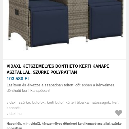
VIDAXL KÉTSZEMÉLYES DÖNTHETŐ KERTI KANAPÉ
ASZTALLAL, SZÜRKE POLYRATTAN
103 580
Ft
Lazítson és élvezze a szabadban töltött időt ebben a kényelmes,
dönthető kerti kanapéban!
vidaxl, szürke, bútorok, kerti bútor, kültéri ülőalkalmatosságok, kerti
kanapék
vidaxl.hu
Hasonlók, mint vidaXL kétszemélyes dönthető kerti kanapé asztallal, szürke
polyrattan