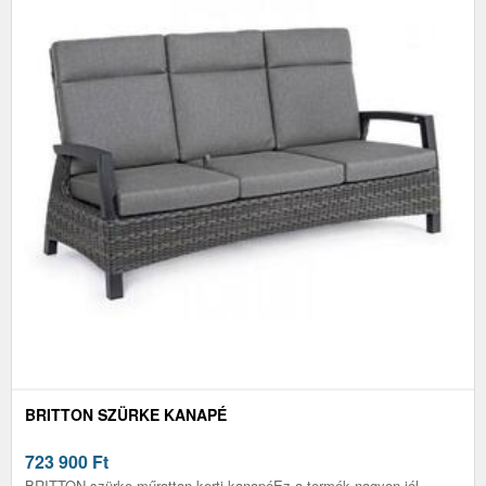
BRITTON SZÜRKE KANAPÉ
723 900
Ft
BRITTON szürke műrattan kerti kanapéEz a termék nagyon jól