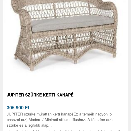
JUPITER SZÜRKE KERTI KANAPÉ
305 900
Ft
JUPITER szürke műrattan kerti kanapéEz a termék nagyon jól
passzol a(z) Modern / Minimál stílus stílushoz. A fő színe a(z)
szürke és a legfőbb alap...