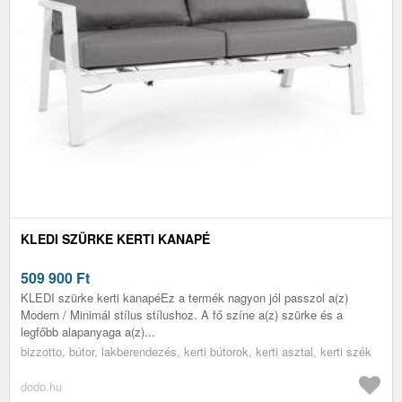
KLEDI SZÜRKE KERTI KANAPÉ
509 900
Ft
KLEDI szürke kerti kanapéEz a termék nagyon jól passzol a(z)
Modern / Minimál stílus stílushoz. A fő színe a(z) szürke és a
legfőbb alapanyaga a(z)...
bizzotto, bútor, lakberendezés, kerti bútorok, kerti asztal, kerti szék
dodo.hu