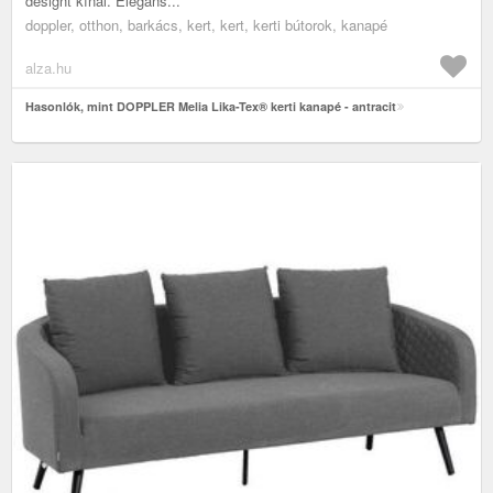
designt kínál. Elegáns...
doppler, otthon, barkács, kert, kert, kerti bútorok, kanapé
alza.hu
Hasonlók, mint DOPPLER Melia Lika-Tex® kerti kanapé - antracit