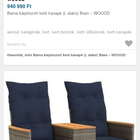
940 990
Ft
Barna kárpitozott kerti kanapé (L alakú) Biam – WOOOD
woood, kategóriák, kert, kerti bútorok, kerti ülőbútorok, kerti kanapék
bonami.hu
Hasonlók, mint Barna kárpitozott kerti kanapé (L alakú) Biam – WOOOD