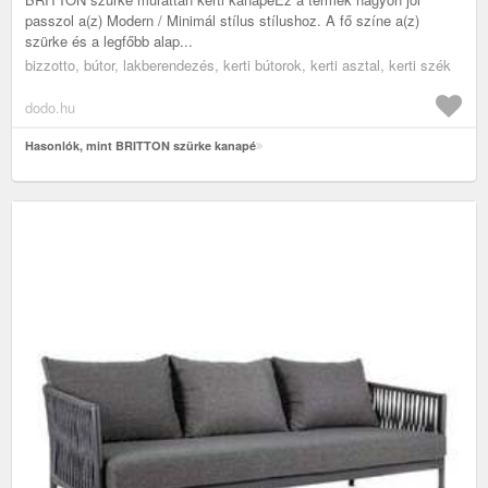
passzol a(z) Modern / Minimál stílus stílushoz. A fő színe a(z)
szürke és a legfőbb alap...
bizzotto, bútor, lakberendezés, kerti bútorok, kerti asztal, kerti szék
dodo.hu
Hasonlók, mint BRITTON szürke kanapé