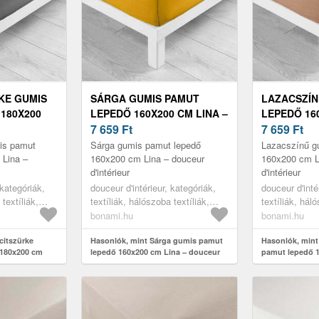
KE GUMIS
SÁRGA GUMIS PAMUT
LAZACSZÍN
180X200
LEPEDŐ 160X200 CM LINA –
LEPEDŐ 160
CEUR
DOUCEUR D'INTÉRIEUR
7 659
Ft
DOUCEUR D
7 659
Ft
is pamut
Sárga gumis pamut lepedő
Lazacszínű g
 Lina –
160x200 cm Lina – douceur
160x200 cm L
d'intérieur
d'intérieur
 kategóriák,
douceur d'intérieur, kategóriák,
douceur d'inté
 textíliák,
textíliák, hálószoba textíliák,
textíliák, háló
lepedők
lepedők
bonami.hu
bonami.hu
citszürke
Hasonlók, mint Sárga gumis pamut
Hasonlók, mint
 180x200 cm
lepedő 160x200 cm Lina – douceur
pamut lepedő 1
rieur
d'intérieur
douceur d'intér