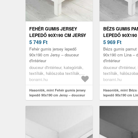
FEHÉR GUMIS JERSEY
BÉZS GUMIS P
LEPEDŐ 90X190 CM JERSY
LEPEDŐ 90X190 
– DOUCEUR D'INTÉRIEUR
5 749
Ft
DOUCEUR D'INT
5 969
Ft
Fehér gumis jersey lepedő
Bézs gumis pamut 
90x190 cm Jersy – douceur
90x190 cm Lina – 
d'intérieur
d'intérieur
douceur d'intérieur, kategóriák,
douceur d'intérieur,
textíliák, hálószoba textíliák,
textíliák, hálószoba
lepedők
lepedők
bonami.hu
bonami.hu
Hasonlók, mint Fehér gumis jersey
Hasonlók, mint Bézs
lepedő 90x190 cm Jersy – douceur
lepedő 90x190 cm Li
d'intérieur
d'intérieur