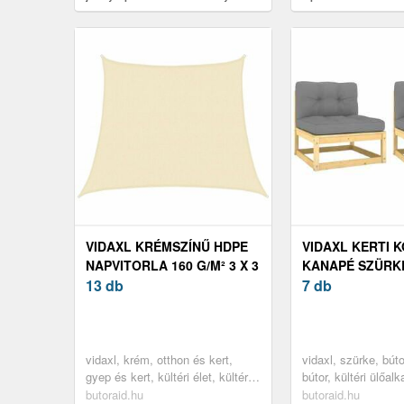
douceur d'intérieur
douceur d'intérieur
VIDAXL KRÉMSZÍNŰ HDPE
VIDAXL KERTI 
NAPVITORLA 160 G/M² 3 X 3
KANAPÉ SZÜRK
M
13 db
PÁRNÁKKAL, 2
7 db
FENYŐFA
vidaxl, krém, otthon és kert,
vidaxl, szürke, búto
gyep és kert, kültéri élet, kültéri
bútor, kültéri ülőa
napernyők és árnyékolók
kültéri kanapé szet
butoraid.hu
butoraid.hu