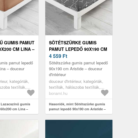
Ű GUMIS PAMUT
SÖTÉTSZÜRKE GUMIS
X200 CM LINA –
PAMUT LEPEDŐ 90X190 CM
'INTÉRIEUR
ARISTIDE – DOUCEUR
4 559
Ft
D'INTÉRIEUR
umis pamut lepedő
Sötétszürke gumis pamut lepedő
ina – douceur
90x190 cm Aristide – douceur
d'intérieur
rieur, kategóriák,
douceur d'intérieur, kategóriák,
szoba textíliák,
textíliák, hálószoba textíliák,
lepedők
bonami.hu
 Lazacszínű gumis
Hasonlók, mint Sötétszürke gumis
60x200 cm Lina –
pamut lepedő 90x190 cm Aristide –
ieur
douceur d'intérieur