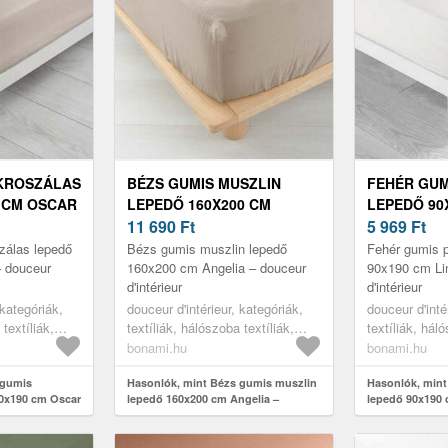
IKROSZÁLAS
BÉZS GUMIS MUSZLIN
FEHÉR GUM
 CM OSCAR
LEPEDŐ 160X200 CM
LEPEDŐ 90X
NTÉRIEUR
ANGELIA – DOUCEUR
11 690
Ft
DOUCEUR D
5 969
Ft
D'INTÉRIEUR
zálas lepedő
Bézs gumis muszlin lepedő
Fehér gumis 
 douceur
160x200 cm Angelia – douceur
90x190 cm Li
d'intérieur
d'intérieur
 kategóriák,
douceur d'intérieur, kategóriák,
douceur d'inté
 textíliák,
textíliák, hálószoba textíliák,
textíliák, háló
lepedők
lepedők
bonami.hu
bonami.hu
 gumis
Hasonlók, mint Bézs gumis muszlin
Hasonlók, min
90x190 cm Oscar
lepedő 160x200 cm Angelia –
lepedő 90x190 
douceur d'intérieur
d'intérieur