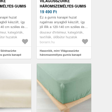
RKE
VILÁGOSSZÜRKE
MÉLYES GUMIS
HÁROMSZEMÉLYES GUMIS
ZAT ESSENTIEL
KANAPÉ HUZAT ESSENTIEL
19 490
Ft
 D'INTÉRIEUR
– DOUCEUR D'INTÉRIEUR
anapé huzat
Ez a gumis kanapé huzat
gból készült, így
rugalmas anyagból készült, így
0-140 cm széles és
jól illik a 120-140 cm széles és
osszú kanapékra.
185-200 cm hosszú kanapékra.
rieur, kategóriák,
douceur d'intérieur, kategóriák,
bútor huzatok
textíliák, ülőbútor huzatok
bonami.hu
 Sötétszürke
Hasonlók, mint Világosszürke
s gumis kanapé
háromszemélyes gumis kanapé
 – douceur d'intérieur
huzat Essentiel – douceur d'intérieur