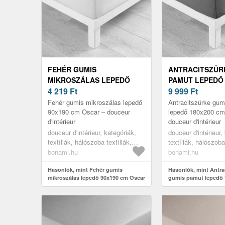
FEHÉR GUMIS
ANTRACITSZÜR
MIKROSZÁLAS LEPEDŐ
PAMUT LEPEDŐ 
90X190 CM OSCAR –
4 219
Ft
CM LINA – DOU
9 999
Ft
DOUCEUR D'INTÉRIEUR
D'INTÉRIEUR
Fehér gumis mikroszálas lepedő
Antracitszürke gum
90x190 cm Oscar – douceur
lepedő 180x200 cm
d'intérieur
douceur d'intérieur
douceur d'intérieur, kategóriák,
douceur d'intérieur,
textíliák, hálószoba textíliák,
textíliák, hálószoba
lepedők
lepedők
bonami.hu
bonami.hu
Hasonlók, mint Fehér gumis
Hasonlók, mint Antra
mikroszálas lepedő 90x190 cm Oscar
gumis pamut lepedő
– douceur d'intérieur
Lina – douceur d'inté