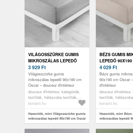
VILÁGOSSZÜRKE GUMIS
BÉZS GUMIS M
MIKROSZÁLAS LEPEDŐ
LEPEDŐ 90X190
90X190 CM OSCAR –
3 929
Ft
– DOUCEUR D'I
4 029
Ft
DOUCEUR D'INTÉRIEUR
Világosszürke gumis
Bézs gumis mikros
mikroszálas lepedő 90x190 cm
90x190 cm Oscar –
Oscar – douceur d'intérieur
d'intérieur
douceur d'intérieur, kategóriák,
douceur d'intérieur,
textíliák, hálószoba textíliák,
textíliák, hálószoba
lepedők
lepedők
bonami.hu
bonami.hu
Hasonlók, mint Világosszürke gumis
Hasonlók, mint Bézs
mikroszálas lepedő 90x190 cm Oscar
mikroszálas lepedő 
– douceur d'intérieur
– douceur d'intérieur