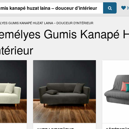
K
YES GUMIS KANAPÉ HUZAT LAINA – DOUCEUR D'INTÉRIEUR
emélyes Gumis Kanapé H
térieur