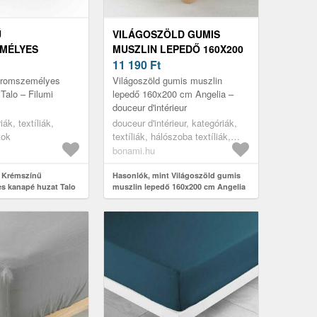
Ű
VILÁGOSZÖLD GUMIS
MÉLYES
MUSZLIN LEPEDŐ 160X200
ZAT TALO –
CM ANGELIA – DOUCEUR
11 190
Ft
D'INTÉRIEUR
áromszemélyes
Világoszöld gumis muszlin
Talo – Filumi
lepedő 160x200 cm Angelia –
douceur d'intérieur
iák, textíliák,
douceur d'intérieur, kategóriák,
tok
textíliák, hálószoba textíliák,
lepedők
bonami.hu
t Krémszínű
Hasonlók, mint Világoszöld gumis
s kanapé huzat Talo
muszlin lepedő 160x200 cm Angelia
– douceur d'intérieur