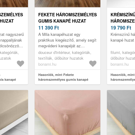
SZEMÉLYES
FEKETE HÁROMSZEMÉLYES
KRÉMSZÍN
 HUZAT
GUMIS KANAPÉ HUZAT
HÁROMSZE
EUR
MILA – DOUCEUR
11 390
Ft
KANAPÉ HU
19 790
Ft
D'INTÉRIEUR
FILUMI
at nagyszerű
A Mila kanapéhuzat egy
Krémszínű h
nappalijának
praktikus kiegészítő, amely segít
kanapé huzat 
kölcsönözzön,
megvédeni kanapéját az
bútorát.
elhasználódástól, vagy
 kategóriák,
douceur d'intérieur, kategóriák,
filumi, kategór
egyszerűen csak új külsőt
huzatok
textíliák, ülőbútor huzatok
ülőbútor huza
kölcsönöz neki. A ...
bonami.hu
bonami.hu
a
Hasonlók, mint Fekete
Hasonlók, min
is kanapé
háromszemélyes gumis kanapé
háromszemélye
r d'intérieur
huzat Mila – douceur d'intérieur
– Filumi