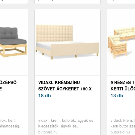
douceur d'intérieur
douceur d'intér
KÖZÉPSŐ
VIDAXL KRÉMSZÍNŰ
9 RÉSZES 
E
SZÖVET ÁGYKERET 180 X
KERTI ÜLŐ
DB, TÖMÖR
200 CM
18 db
KRÉMSZÍN
13 db
rok, kerti
vidaxl, krém, bútorok, ágyak és
vidaxl, krém, 
lkalmatosságok,
kiegészítők, ágyak és
kerti bútor sze
tek
ágykeretek
butoraid.hu
butoraid.hu