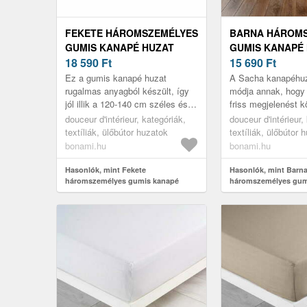
FEKETE HÁROMSZEMÉLYES
BARNA HÁROM
GUMIS KANAPÉ HUZAT
GUMIS KANAPÉ
ESSENTIEL – DOUCEUR
18 590
Ft
SACHA – DOUC
15 690
Ft
D'INTÉRIEUR
D'INTÉRIEUR
Ez a gumis kanapé huzat
A Sacha kanapéhuz
rugalmas anyagból készült, így
módja annak, hogy 
jól illik a 120-140 cm széles és
friss megjelenést 
185-200 cm hosszú kanapékra.
miközben megvédi 
douceur d'intérieur, kategóriák,
douceur d'intérieur,
Rugalmasságának
textíliák, ülőbútor huzatok
textíliák, ülőbútor 
köszönhetően...
bonami.hu
bonami.hu
Hasonlók, mint Fekete
Hasonlók, mint Barn
háromszemélyes gumis kanapé
háromszemélyes gum
huzat Essentiel – douceur d'intérieur
huzat Sacha – douceu