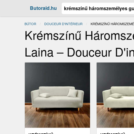
Butoraid.hu
BÚTOR
DOUCEUR D'INTÉRIEUR
JELENLEGI:
KRÉMSZÍNŰ HÁROMSZEMÉL
Krémszínű Háromsz
Laina – Douceur D'in