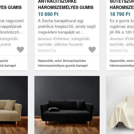
ANTRACITSZÜRKE
SÖTÉTSZÜ
ES GUMIS
HÁROMSZEMÉLYES GUMIS
HÁROMSZE
 SACHA –
KANAPÉ HUZAT SACHA –
15 690
Ft
KANAPÉ HU
18 790
Ft
ÉRIEUR
DOUCEUR D'INTÉRIEUR
– DOUCEUR
at nagyszerű
A Sacha kanapéhuzat egy
Ez a gumis k
nappalijának
praktikus kiegészítő, amely segít
rugalmas anya
kölcsönözzön,
megvédeni kanapéját az
jól illik a 12
bútorát.
elhasználódástól, vagy
185-200 cm h
 kategóriák,
douceur d'intérieur, kategóriák,
douceur d'inté
egyszerűen új külsőt kölcsönöz
huzatok
textíliák, ülőbútor huzatok
textíliák, ülő
neki. A huza...
bonami.hu
bonami.hu
színű
Hasonlók, mint Antracitszürke
Hasonlók, mint
is kanapé
háromszemélyes gumis kanapé
háromszemélye
r d'intérieur
huzat Sacha – douceur d'intérieur
huzat Essentiel