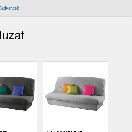
edvencek
uzat