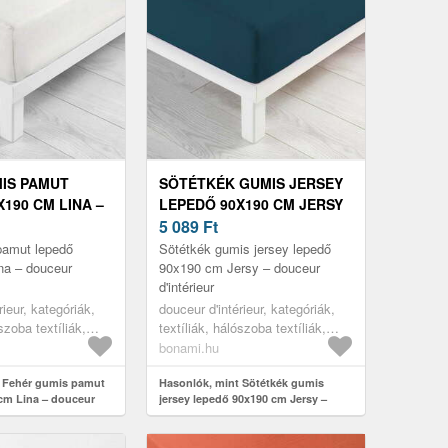
IS PAMUT
SÖTÉTKÉK GUMIS JERSEY
190 CM LINA –
LEPEDŐ 90X190 CM JERSY
'INTÉRIEUR
– DOUCEUR D'INTÉRIEUR
5 089
Ft
pamut lepedő
Sötétkék gumis jersey lepedő
na – douceur
90x190 cm Jersy – douceur
d'intérieur
rieur, kategóriák,
douceur d'intérieur, kategóriák,
szoba textíliák,
textíliák, hálószoba textíliák,
lepedők
bonami.hu
t Fehér gumis pamut
Hasonlók, mint Sötétkék gumis
cm Lina – douceur
jersey lepedő 90x190 cm Jersy –
douceur d'intérieur