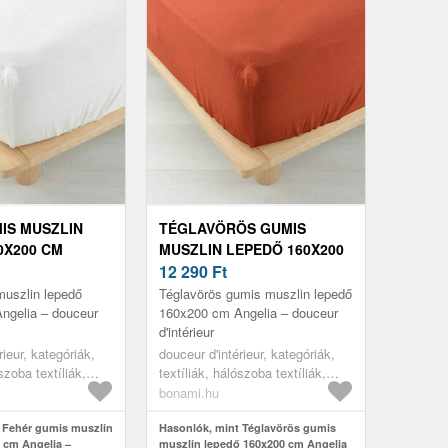
IS MUSZLIN
TÉGLAVÖRÖS GUMIS
0X200 CM
MUSZLIN LEPEDŐ 160X200
 DOUCEUR
CM ANGELIA – DOUCEUR
12 290
Ft
R
D'INTÉRIEUR
muszlin lepedő
Téglavörös gumis muszlin lepedő
ngelia – douceur
160x200 cm Angelia – douceur
d'intérieur
rieur, kategóriák,
douceur d'intérieur, kategóriák,
szoba textíliák,
textíliák, hálószoba textíliák,
lepedők
bonami.hu
 Fehér gumis muszlin
Hasonlók, mint Téglavörös gumis
 cm Angelia –
muszlin lepedő 160x200 cm Angelia