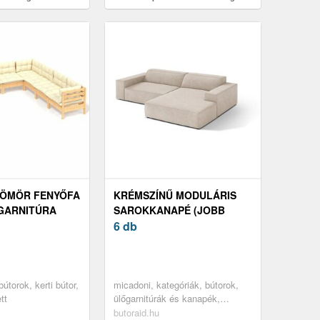
ieur
– douceur d'intérieur
TÖMÖR FENYŐFA
KRÉMSZÍNŰ MODULÁRIS
GARNITÚRA
SAROKKANAPÉ (JOBB
Ű PÁRNÁKKAL
OLDALI-HEVERŐ RÉSSZEL)
6 db
JODIE – MICADONI
bútorok, kerti bútor,
micadoni, kategóriák, bútorok,
tt
ülőgarnitúrák és kanapék,
moduláris kanapék, előre
butoraid.hu