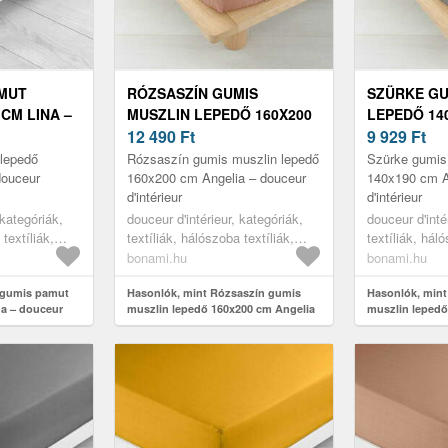
AMUT
RÓZSASZÍN GUMIS
SZÜRKE GU
CM LINA –
MUSZLIN LEPEDŐ 160X200
LEPEDŐ 14
ÉRIEUR
CM ANGELIA – DOUCEUR
12 490
Ft
ANGELIA –
9 929
Ft
D'INTÉRIEUR
D'INTÉRIEU
lepedő
Rózsaszín gumis muszlin lepedő
Szürke gumis
douceur
160x200 cm Angelia – douceur
140x190 cm A
d'intérieur
d'intérieur
 kategóriák,
douceur d'intérieur, kategóriák,
douceur d'inté
 textíliák,
textíliák, hálószoba textíliák,
textíliák, háló
lepedők
lepedők
bonami.hu
bonami.hu
 gumis pamut
Hasonlók, mint Rózsaszín gumis
Hasonlók, mint
na – douceur
muszlin lepedő 160x200 cm Angelia
muszlin lepedő
– douceur d'intérieur
– douceur d'int