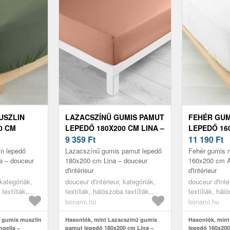
USZLIN
LAZACSZÍNŰ GUMIS PAMUT
FEHÉR GUM
0 CM
LEPEDŐ 180X200 CM LINA –
LEPEDŐ 16
UCEUR
DOUCEUR D'INTÉRIEUR
9 359
Ft
ANGELIA –
11 190
Ft
D'INTÉRIEU
n lepedő
Lazacszínű gumis pamut lepedő
Fehér gumis 
a – douceur
180x200 cm Lina – douceur
160x200 cm A
d'intérieur
d'intérieur
 kategóriák,
douceur d'intérieur, kategóriák,
douceur d'inté
 textíliák,
textíliák, hálószoba textíliák,
textíliák, háló
lepedők
lepedők
bonami.hu
bonami.hu
i gumis muszlin
Hasonlók, mint Lazacszínű gumis
Hasonlók, mint
gelia –
pamut lepedő 180x200 cm Lina –
lepedő 160x200