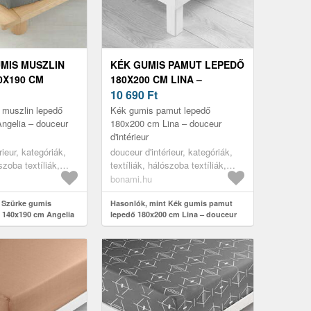
MIS MUSZLIN
KÉK GUMIS PAMUT LEPEDŐ
0X190 CM
180X200 CM LINA –
 DOUCEUR
DOUCEUR D'INTÉRIEUR
10 690
Ft
R
 muszlin lepedő
Kék gumis pamut lepedő
ngelia – douceur
180x200 cm Lina – douceur
d'intérieur
rieur, kategóriák,
douceur d'intérieur, kategóriák,
szoba textíliák,
textíliák, hálószoba textíliák,
lepedők
bonami.hu
 Szürke gumis
Hasonlók, mint Kék gumis pamut
 140x190 cm Angelia
lepedő 180x200 cm Lina – douceur
érieur
d'intérieur