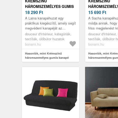
KRÉMSZÍNŰ
KRÉMSZÍNŰ
HÁROMSZEMÉLYES GUMIS
HÁROMSZEMÉLY
KANAPÉ HUZAT LAINA –
18 290
Ft
KANAPÉ HUZAT
15 690
Ft
DOUCEUR D'INTÉRIEUR
DOUCEUR D'INT
A Laina kanapéhuzat egy
A Sacha kanapéhuz
praktikus kiegészítő, amely segít
módja annak, hogy 
megvédeni kanapéját az
friss megjelenést 
elhasználódástól, vagy
miközben megvédi 
douceur d'intérieur, kategóriák,
douceur d'intérieur,
egyszerűen csak új külsőt
Rugalmasságának
textíliák, ülőbútor huzatok
textíliák, ülőbútor 
kölcsönöz neki. A...
köszönhetően...
bonami.hu
bonami.hu
Hasonlók, mint Krémszínű
Hasonlók, mint Krém
háromszemélyes gumis kanapé
háromszemélyes gum
huzat Laina – douceur d'intérieur
huzat Sacha – douceu