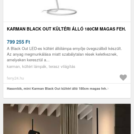
KARMAN BLACK OUT KÜLTÉRI ÁLLÓ 180CM MAGAS FEH.
799 255
Ft
A Black Out LED-es kültéri állólámpa ernyője üvegszálból készült.
Az anyag megmunkálása miatt szabálytalan rések keletkeznek,
amelyeken keresztül a...
karman, kültéri lámpák, terasz világítás
feny24.hu
Hasonlók, mint Karman Black Out kültéri álló 180cm magas feh.