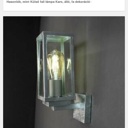
Hasonlók, mint Külső fali lámpa Karo, álló, fa dekoráció