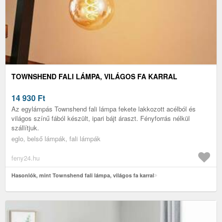
TOWNSHEND FALI LÁMPA, VILÁGOS FA KARRAL
14 930
Ft
Az egylámpás Townshend fali lámpa fekete lakkozott acélból és
világos színű fából készült, ipari bájt áraszt. Fényforrás nélkül
szállítjuk.
eglo, belső lámpák, fali lámpák
feny24.hu
Hasonlók, mint Townshend fali lámpa, világos fa karral