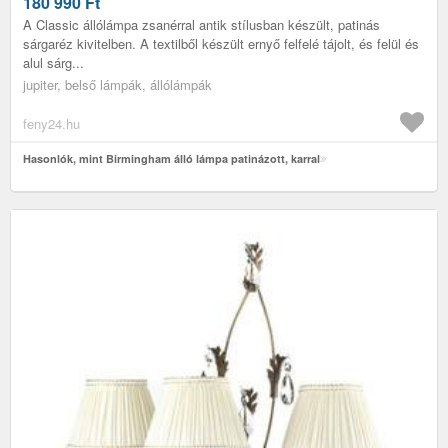
180 990
Ft
A Classic állólámpa zsanérral antik stílusban készült, patinás
sárgaréz kivitelben. A textilből készült ernyő felfelé tájolt, és felül és
alul sárg...
jupiter, belső lámpák, állólámpák
feny24.hu
Hasonlók, mint Birmingham álló lámpa patinázott, karral