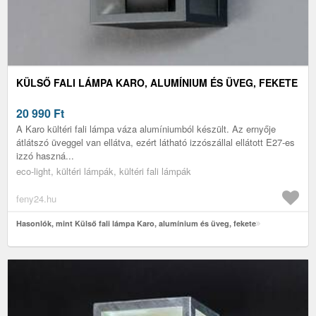
KÜLSŐ FALI LÁMPA KARO, ALUMÍNIUM ÉS ÜVEG, FEKETE
20 990
Ft
A Karo kültéri fali lámpa váza alumíniumból készült. Az ernyője
átlátszó üveggel van ellátva, ezért látható izzószállal ellátott E27-es
izzó haszná...
eco-light, kültéri lámpák, kültéri fali lámpák
feny24.hu
Hasonlók, mint Külső fali lámpa Karo, alumínium és üveg, fekete