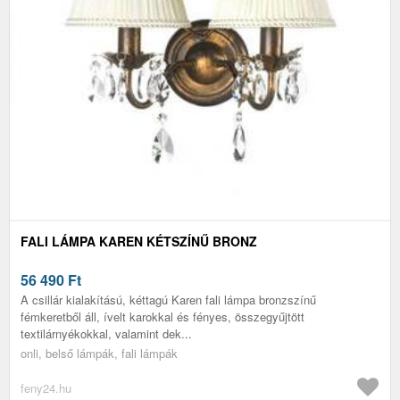
FALI LÁMPA KAREN KÉTSZÍNŰ BRONZ
56 490
Ft
A csillár kialakítású, kéttagú Karen fali lámpa bronzszínű
fémkeretből áll, ívelt karokkal és fényes, összegyűjtött
textilárnyékokkal, valamint dek...
onli, belső lámpák, fali lámpák
feny24.hu