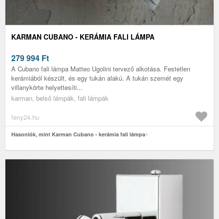
KARMAN CUBANO - KERÁMIA FALI LÁMPA
279 994
Ft
A Cubano fali lámpa Matteo Ugolini tervező alkotása. Festetlen
kerámiából készült, és egy tukán alakú. A tukán szemét egy
villanykörte helyettesíti...
karman, belső lámpák, fali lámpák
feny24.hu
Hasonlók, mint Karman Cubano - kerámia fali lámpa