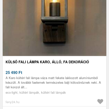
KÜLSŐ FALI LÁMPA KARO, ÁLLÓ, FA DEKORÁCIÓ
25 490
Ft
A Karo kültéri fali lámpa váza matt fekete lakkozott alumíniumból
készült. A további faelemek természetes bájt kölcsönöznek neki. A
fali konzol ált...
eco-light, kültéri lámpák, kültéri fali lámpák
feny24.hu