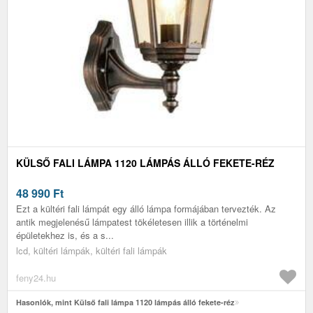
KÜLSŐ FALI LÁMPA 1120 LÁMPÁS ÁLLÓ FEKETE-RÉZ
48 990
Ft
Ezt a kültéri fali lámpát egy álló lámpa formájában tervezték. Az
antik megjelenésű lámpatest tökéletesen illik a történelmi
épületekhez is, és a s...
lcd, kültéri lámpák, kültéri fali lámpák
feny24.hu
Hasonlók, mint Külső fali lámpa 1120 lámpás álló fekete-réz