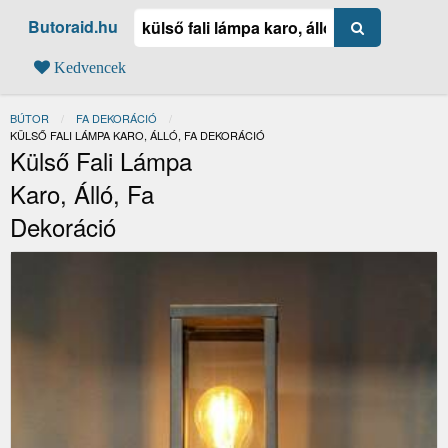
Butoraid.hu
Kedvencek
BÚTOR
FA DEKORÁCIÓ
JELENLEGI:
KÜLSŐ FALI LÁMPA KARO, ÁLLÓ, FA DEKORÁCIÓ
Külső Fali Lámpa
Karo, Álló, Fa
Dekoráció