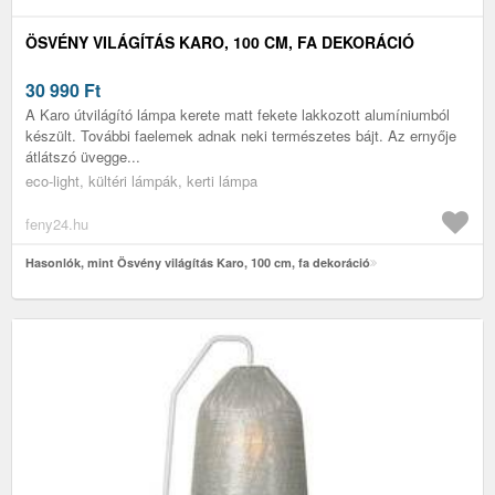
ÖSVÉNY VILÁGÍTÁS KARO, 100 CM, FA DEKORÁCIÓ
30 990
Ft
A Karo útvilágító lámpa kerete matt fekete lakkozott alumíniumból
készült. További faelemek adnak neki természetes bájt. Az ernyője
átlátszó üvegge...
eco-light, kültéri lámpák, kerti lámpa
feny24.hu
Hasonlók, mint Ösvény világítás Karo, 100 cm, fa dekoráció