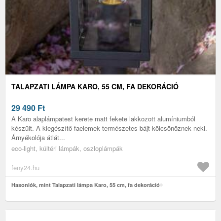
TALAPZATI LÁMPA KARO, 55 CM, FA DEKORÁCIÓ
29 490
Ft
A Karo alaplámpatest kerete matt fekete lakkozott alumíniumból
készült. A kiegészítő faelemek természetes bájt kölcsönöznek neki.
Árnyékolója átlát...
eco-light, kültéri lámpák, oszloplámpák
feny24.hu
Hasonlók, mint Talapzati lámpa Karo, 55 cm, fa dekoráció