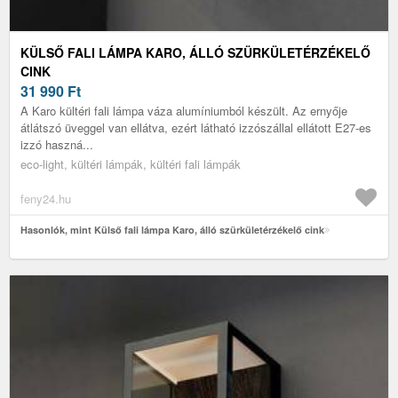
KÜLSŐ FALI LÁMPA KARO, ÁLLÓ SZÜRKÜLETÉRZÉKELŐ
CINK
31 990
Ft
A Karo kültéri fali lámpa váza alumíniumból készült. Az ernyője
átlátszó üveggel van ellátva, ezért látható izzószállal ellátott E27-es
izzó haszná...
eco-light, kültéri lámpák, kültéri fali lámpák
feny24.hu
Hasonlók, mint Külső fali lámpa Karo, álló szürkületérzékelő cink