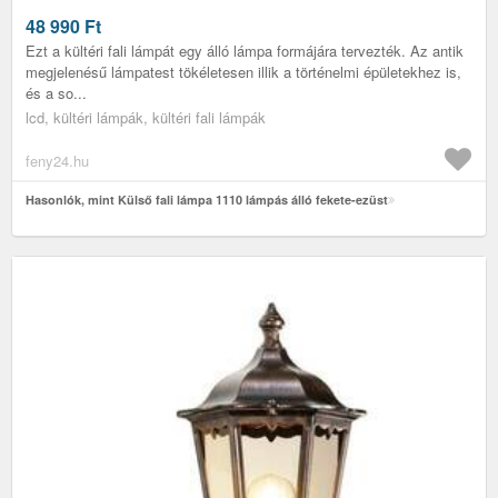
48 990
Ft
Ezt a kültéri fali lámpát egy álló lámpa formájára tervezték. Az antik
megjelenésű lámpatest tökéletesen illik a történelmi épületekhez is,
és a so...
lcd, kültéri lámpák, kültéri fali lámpák
feny24.hu
Hasonlók, mint Külső fali lámpa 1110 lámpás álló fekete-ezüst