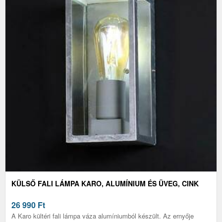
KÜLSŐ FALI LÁMPA KARO, ALUMÍNIUM ÉS ÜVEG, CINK
26 990
Ft
A Karo kültéri fali lámpa váza alumíniumból készült. Az ernyője