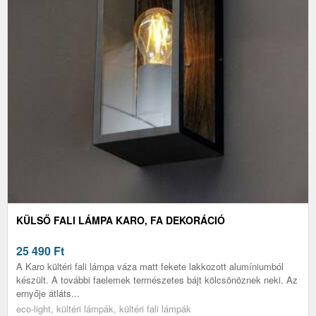
KÜLSŐ FALI LÁMPA KARO, FA DEKORÁCIÓ
25 490
Ft
A Karo kültéri fali lámpa váza matt fekete lakkozott alumíniumból
készült. A további faelemek természetes bájt kölcsönöznek neki. Az
ernyője átláts...
eco-light, kültéri lámpák, kültéri fali lámpák