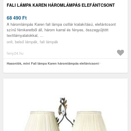
FALI LÁMPA KAREN HÁROMLÁMPÁS ELEFÁNTCSONT
68 490
Ft
A háromlámpás Karen fali lámpa csillár kialakítású, elefántcsont
színű fémkeretből áll, három karral és fényes, összegyűjtött
textilárnyalatokkal, ...
onli, belső lámpák, fali lámpák
feny24.hu
Hasonlók, mint Fali lámpa Karen háromlámpás elefántcsont