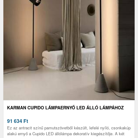
KARMAN CUPIDO LÁMPAERNYŐ LED ÁLLÓ LÁMPÁHOZ
91 634
Ft
Ez az antracit színű pamutszövetből készült, lefelé nyíló, csonkakúp
alakú ernyő a Cupido LED állólámpa dekoratív kiegészítője. A két