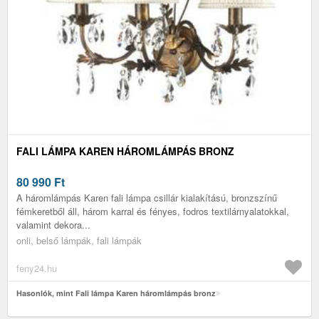
FALI LÁMPA KAREN HÁROMLÁMPÁS BRONZ
80 990
Ft
A háromlámpás Karen fali lámpa csillár kialakítású, bronzszínű
fémkeretből áll, három karral és fényes, fodros textilárnyalatokkal,
valamint dekora...
onli, belső lámpák, fali lámpák
feny24.hu
Hasonlók, mint Fali lámpa Karen háromlámpás bronz