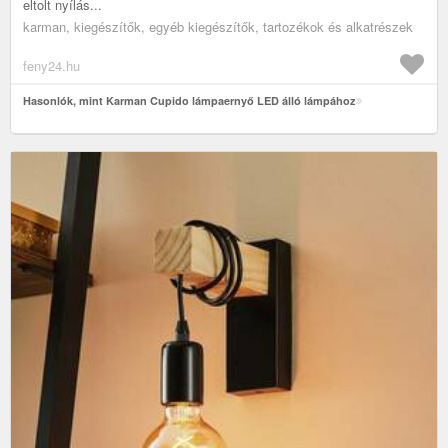
eltolt nyílás...
karman, kiegészítők, egyéb kiegészítők, tartozékok és alkatrészek
feny24.hu
Hasonlók, mint Karman Cupido lámpaernyő LED álló lámpához