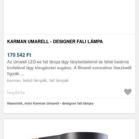
KARMAN UMARELL - DESIGNER FALI LÁMPA
170 542
Ft
Az Umarell LED-es fali lámpa lágy fényterületeivel és fehér kerámia
kivitelével lágy kisugárzást sugároz. A Binarell sorozathoz illeszkedő
figurák ...
karman, belső lámpák, fali lámpák
feny24.hu
Hasonlók, mint Karman Umarell - designer fali lámpa