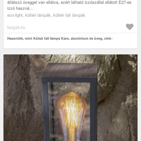
átlátszó üveggel van ellátva, ezért látható izzószállal ellátott E27-es
izzó haszná...
eco-light, kültéri lámpák, kültéri fali lámpák
feny24.hu
Hasonlók, mint Külső fali lámpa Karo, alumínium és üveg, cink