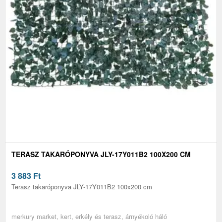
TERASZ TAKARÓPONYVA JLY-17Y011B2 100X200 CM
3 883
Ft
Terasz takaróponyva JLY-17Y011B2 100x200 cm
merkury market, kert, erkély és terasz, árnyékoló háló