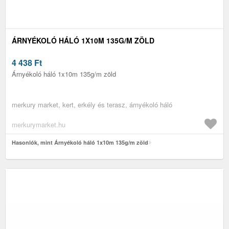
ÁRNYÉKOLÓ HÁLÓ 1X10M 135G/M ZÖLD
4 438
Ft
Árnyékoló háló 1x10m 135g/m zöld
merkury market, kert, erkély és terasz, árnyékoló háló
merkurymarket.hu
Hasonlók, mint Árnyékoló háló 1x10m 135g/m zöld