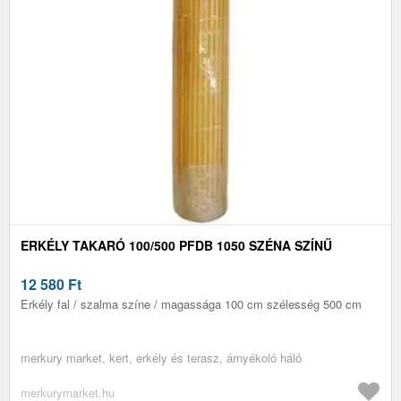
ERKÉLY TAKARÓ 100/500 PFDB 1050 SZÉNA SZÍNŰ
12 580
Ft
Erkély fal / szalma színe / magassága 100 cm szélesség 500 cm
merkury market, kert, erkély és terasz, árnyékoló háló
merkurymarket.hu