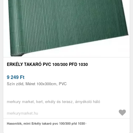
ERKÉLY TAKARÓ PVC 100/300 PFD 1030
9 249
Ft
Szín zöld, Méret 100x300cm, PVC
merkury market, kert, erkély és terasz, árnyékoló háló
merkurymarket.hu
Hasonlók, mint Erkély takaró pvc 100/300 pfd 1030