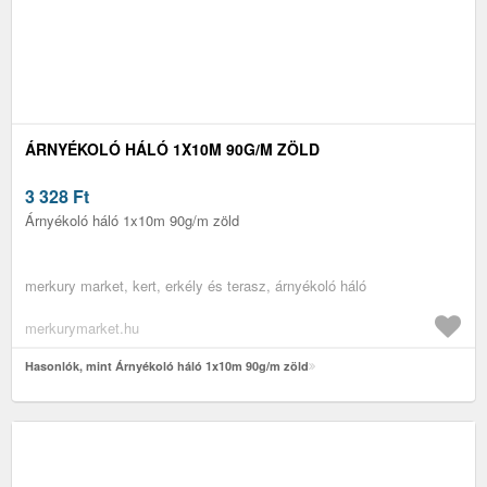
ÁRNYÉKOLÓ HÁLÓ 1X10M 90G/M ZÖLD
3 328
Ft
Árnyékoló háló 1x10m 90g/m zöld
merkury market, kert, erkély és terasz, árnyékoló háló
merkurymarket.hu
Hasonlók, mint Árnyékoló háló 1x10m 90g/m zöld