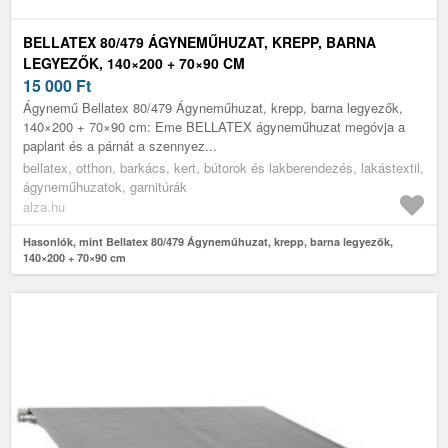
BELLATEX 80/479 ÁGYNEMŰHUZAT, KREPP, BARNA
LEGYEZŐK, 140×200 + 70×90 CM
15 000
Ft
Ágynemű Bellatex 80/479 Ágyneműhuzat, krepp, barna legyezők,
140×200 + 70×90 cm: Eme BELLATEX ágyneműhuzat megóvja a
paplant és a párnát a szennyez...
bellatex, otthon, barkács, kert, bútorok és lakberendezés, lakástextil,
ágyneműhuzatok, garnitúrák
alza.hu
Hasonlók, mint Bellatex 80/479 Ágyneműhuzat, krepp, barna legyezők,
140×200 + 70×90 cm