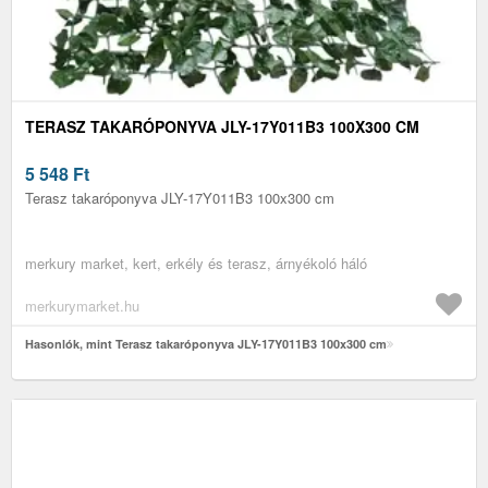
TERASZ TAKARÓPONYVA JLY-17Y011B3 100X300 CM
5 548
Ft
Terasz takaróponyva JLY-17Y011B3 100x300 cm
merkury market, kert, erkély és terasz, árnyékoló háló
merkurymarket.hu
Hasonlók, mint Terasz takaróponyva JLY-17Y011B3 100x300 cm