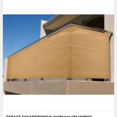
TERASZ TAKARÓPONYVA 75CM/600 CM HOMOK