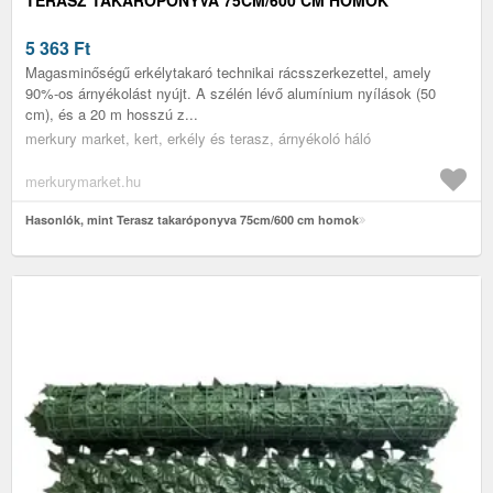
5 363
Ft
Magasminőségű erkélytakaró technikai rácsszerkezettel, amely
90%-os árnyékolást nyújt. A szélén lévő alumínium nyílások (50
cm), és a 20 m hosszú z...
merkury market, kert, erkély és terasz, árnyékoló háló
merkurymarket.hu
Hasonlók, mint Terasz takaróponyva 75cm/600 cm homok