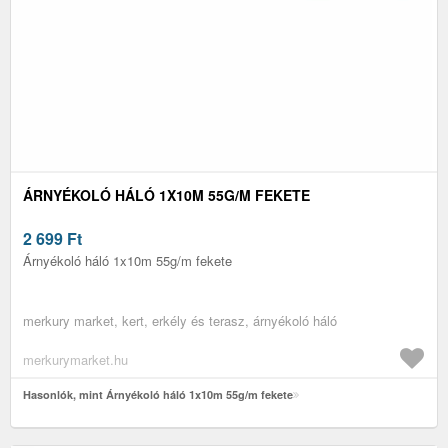
ÁRNYÉKOLÓ HÁLÓ 1X10M 55G/M FEKETE
2 699
Ft
Árnyékoló háló 1x10m 55g/m fekete
merkury market, kert, erkély és terasz, árnyékoló háló
merkurymarket.hu
Hasonlók, mint Árnyékoló háló 1x10m 55g/m fekete