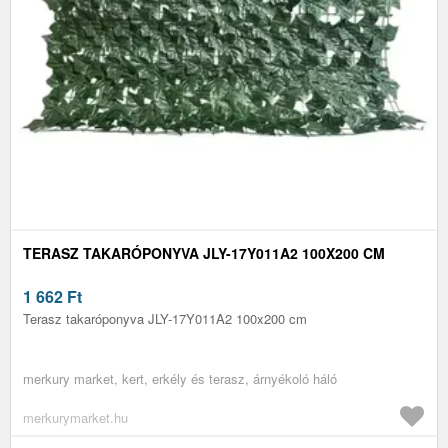
TERASZ TAKARÓPONYVA JLY-17Y011A2 100X200 CM
1 662
Ft
Terasz takaróponyva JLY-17Y011A2 100x200 cm
merkury market, kert, erkély és terasz, árnyékoló háló
merkurymarket.hu