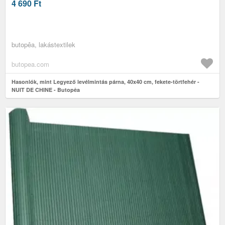
4 690
Ft
butopêa, lakástextilek
butopea.com
Hasonlók, mint Legyező levélmintás párna, 40x40 cm, fekete-törtfehér -
NUIT DE CHINE - Butopêa