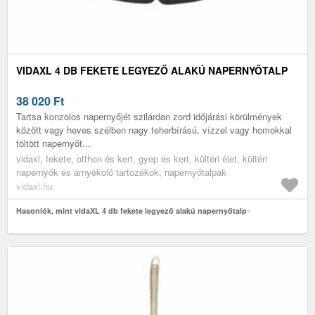
VIDAXL 4 DB FEKETE LEGYEZŐ ALAKÚ NAPERNYŐTALP
38 020
Ft
Tartsa konzolos napernyőjét szilárdan zord időjárási körülmények
között vagy heves szélben nagy teherbírású, vízzel vagy homokkal
töltött napernyőt...
vidaxl, fekete, otthon és kert, gyep és kert, kültéri élet, kültéri
napernyők és árnyékoló tartozékok, napernyőtalpak
vidaxl.hu
Hasonlók, mint vidaXL 4 db fekete legyező alakú napernyőtalp