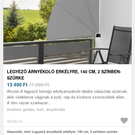
LEGYEZŐ ÁRNYÉKOLÓ ERKÉLYRE, 140 CM, 2 SZÍNBEN-
SZÜRKE
13 490
Ft
17 990 Ft
Akciós.A legyező formájú erkélyárnyékoló ideális választás azoknak,
akik védelemre vágynak a szél, nap és kíváncsi szomszédok ellen.
A fém vázas szerkezet...
timeless garden, kert, árnyékolás
alinda.hu
Hasonlók, mint Legyező árnyékoló erkélyre, 140 cm, 2 színben-szürke