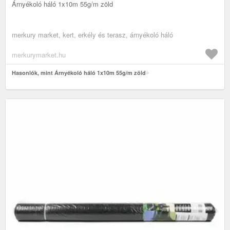
Árnyékoló háló 1x10m 55g/m zöld
merkury market, kert, erkély és terasz, árnyékoló háló
merkurymarket.hu
Hasonlók, mint Árnyékoló háló 1x10m 55g/m zöld