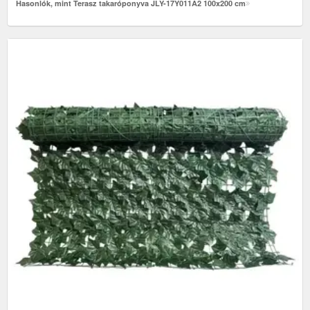
Hasonlók, mint Terasz takaróponyva JLY-17Y011A2 100x200 cm