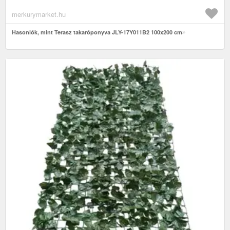
merkurymarket.hu
Hasonlók, mint Terasz takaróponyva JLY-17Y011B2 100x200 cm