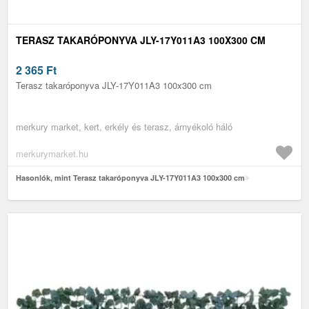
TERASZ TAKARÓPONYVA JLY-17Y011A3 100X300 CM
2 365
Ft
Terasz takaróponyva JLY-17Y011A3 100x300 cm
merkury market, kert, erkély és terasz, árnyékoló háló
merkurymarket.hu
Hasonlók, mint Terasz takaróponyva JLY-17Y011A3 100x300 cm