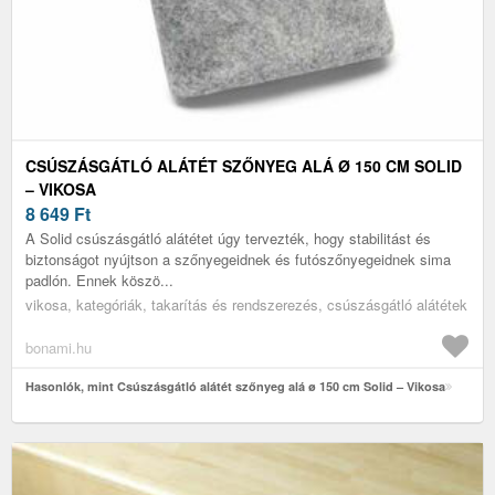
CSÚSZÁSGÁTLÓ ALÁTÉT SZŐNYEG ALÁ Ø 150 CM SOLID
– VIKOSA
8 649
Ft
A Solid csúszásgátló alátétet úgy tervezték, hogy stabilitást és
biztonságot nyújtson a szőnyegeidnek és futószőnyegeidnek sima
padlón. Ennek köszö...
vikosa, kategóriák, takarítás és rendszerezés, csúszásgátló alátétek
bonami.hu
Hasonlók, mint Csúszásgátló alátét szőnyeg alá ø 150 cm Solid – Vikosa