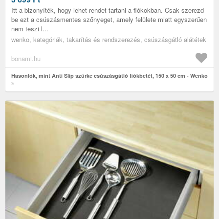
Itt a bizonyíték, hogy lehet rendet tartani a fiókokban. Csak szerezd
be ezt a csúszásmentes szőnyeget, amely felülete miatt egyszerűen
nem teszi l...
wenko, kategóriák, takarítás és rendszerezés, csúszásgátló alátétek
bonami.hu
Hasonlók, mint Anti Slip szürke csúszásgátló fiókbetét, 150 x 50 cm - Wenko