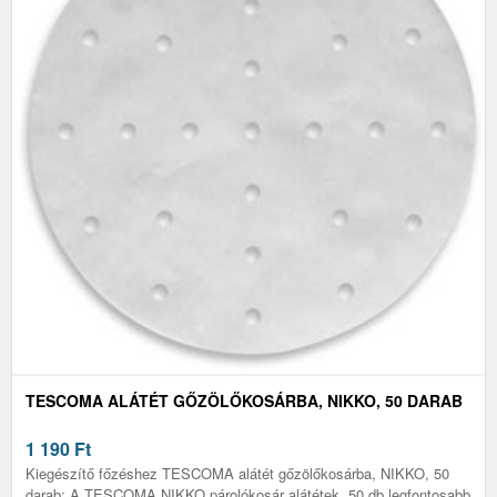
TESCOMA ALÁTÉT GŐZÖLŐKOSÁRBA, NIKKO, 50 DARAB
1 190
Ft
Kiegészítő főzéshez TESCOMA alátét gőzölőkosárba, NIKKO, 50
darab: A TESCOMA NIKKO párolókosár alátétek, 50 db legfontosabb