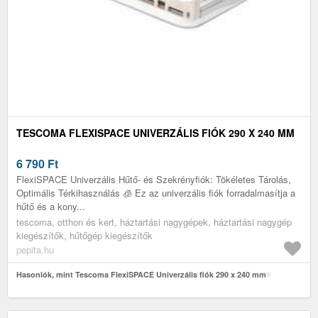
TESCOMA FLEXISPACE UNIVERZÁLIS FIÓK 290 X 240 MM
6 790
Ft
FlexiSPACE Univerzális Hűtő- és Szekrényfiók: Tökéletes Tárolás,
Optimális Térkihasználás 🧊 Ez az univerzális fiók forradalmasítja a
hűtő és a kony...
tescoma, otthon és kert, háztartási nagygépek, háztartási nagygép
kiegészítők, hűtőgép kiegészítők
pepita.hu
Hasonlók, mint Tescoma FlexiSPACE Univerzális fiók 290 x 240 mm