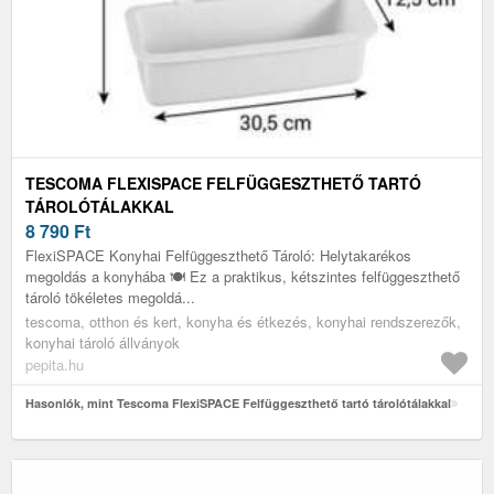
TESCOMA FLEXISPACE FELFÜGGESZTHETŐ TARTÓ
TÁROLÓTÁLAKKAL
8 790
Ft
FlexiSPACE Konyhai Felfüggeszthető Tároló: Helytakarékos
megoldás a konyhába 🍽️ Ez a praktikus, kétszintes felfüggeszthető
tároló tökéletes megoldá...
tescoma, otthon és kert, konyha és étkezés, konyhai rendszerezők,
konyhai tároló állványok
pepita.hu
Hasonlók, mint Tescoma FlexiSPACE Felfüggeszthető tartó tárolótálakkal