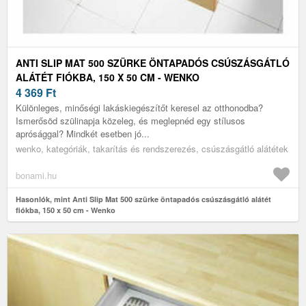
ANTI SLIP MAT 500 SZÜRKE ÖNTAPADÓS CSÚSZÁSGÁTLÓ
ALÁTÉT FIÓKBA, 150 X 50 CM - WENKO
4 369
Ft
Különleges, minőségi lakáskiegészítőt keresel az otthonodba?
Ismerősöd szülinapja közeleg, és meglepnéd egy stílusos
aprósággal? Mindkét esetben jó...
wenko, kategóriák, takarítás és rendszerezés, csúszásgátló alátétek
bonami.hu
Hasonlók, mint Anti Slip Mat 500 szürke öntapadós csúszásgátló alátét
fiókba, 150 x 50 cm - Wenko