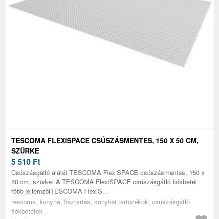
TESCOMA FLEXISPACE CSÚSZÁSMENTES, 150 X 50 CM,
SZÜRKE
5 510
Ft
Csúszásgátló alátét TESCOMA FlexiSPACE csúszásmentes, 150 x
50 cm, szürke: A TESCOMA FlexiSPACE csúszásgátló fiókbetét
főbb jellemzőiTESCOMA FlexiS...
tescoma, konyha, háztartás, konyhai tartozékok, csúszásgátló
fiókbetétek