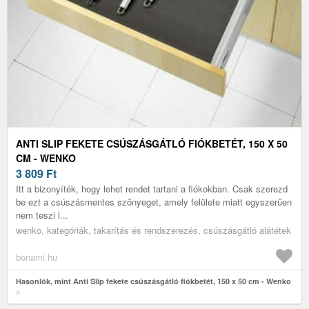
ANTI SLIP FEKETE CSÚSZÁSGÁTLÓ FIÓKBETÉT, 150 X 50
CM - WENKO
3 809
Ft
Itt a bizonyíték, hogy lehet rendet tartani a fiókokban. Csak szerezd
be ezt a csúszásmentes szőnyeget, amely felülete miatt egyszerűen
nem teszi l...
wenko, kategóriák, takarítás és rendszerezés, csúszásgátló alátétek
bonami.hu
Hasonlók, mint Anti Slip fekete csúszásgátló fiókbetét, 150 x 50 cm - Wenko