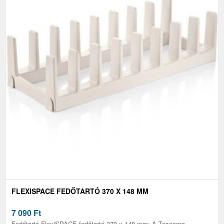
FLEXISPACE FEDŐTARTÓ 370 X 148 MM
7 090
Ft
Fedőtartó FlexiSPACE fedőtartó 370 x 148 mm: A Tescoma