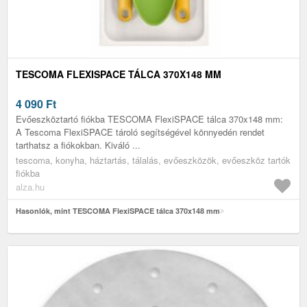
TESCOMA FLEXISPACE TÁLCA 370X148 MM
4 090
Ft
Evőeszköztartó fiókba TESCOMA FlexiSPACE tálca 370x148 mm:
A Tescoma FlexiSPACE tároló segítségével könnyedén rendet
tarthatsz a fiókokban. Kiváló ...
tescoma, konyha, háztartás, tálalás, evőeszközök, evőeszköz tartók
fiókba
alza.hu
Hasonlók, mint TESCOMA FlexiSPACE tálca 370x148 mm