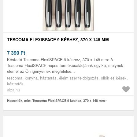
TESCOMA FLEXISPACE 9 KÉSHEZ, 370 X 148 MM
7 390
Ft
Késtartó Tescoma FlexiSPACE 9 késhez, 370 x 148 mm: A
Tescoma FlexiSPACE népes termékcsaládjának egyike, melynek
elemei az Ön igényeinek megfelelőe...
tescoma, konyha, háztartás, élelmiszer feldolgozás, ollók és kések,
késtartók
alza.hu
Hasonlók, mint Tescoma FlexiSPACE 9 késhez, 370 x 148 mm