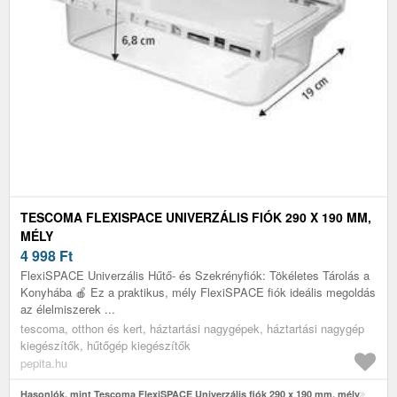
TESCOMA FLEXISPACE UNIVERZÁLIS FIÓK 290 X 190 MM,
MÉLY
4 998
Ft
FlexiSPACE Univerzális Hűtő- és Szekrényfiók: Tökéletes Tárolás a
Konyhába 🍎 Ez a praktikus, mély FlexiSPACE fiók ideális megoldás
az élelmiszerek ...
tescoma, otthon és kert, háztartási nagygépek, háztartási nagygép
kiegészítők, hűtőgép kiegészítők
pepita.hu
Hasonlók, mint Tescoma FlexiSPACE Univerzális fiók 290 x 190 mm, mély