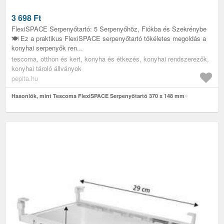
3 698
Ft
FlexiSPACE Serpenyőtartó: 5 Serpenyőhöz, Fiókba és Szekrénybe
🍽️ Ez a praktikus FlexiSPACE serpenyőtartó tökéletes megoldás a
konyhai serpenyők ren...
tescoma, otthon és kert, konyha és étkezés, konyhai rendszerezők,
konyhai tároló állványok
pepita.hu
Hasonlók, mint Tescoma FlexiSPACE Serpenyőtartó 370 x 148 mm