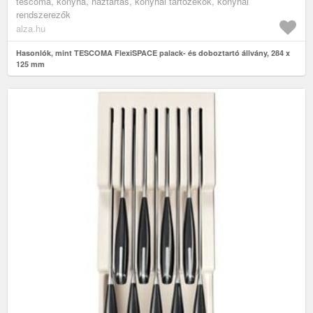
tescoma, konyha, háztartás, konyhai tartozékok, konyhai
rendszerezők
alza.hu
Hasonlók, mint TESCOMA FlexiSPACE palack- és doboztartó állvány, 284 x
125 mm