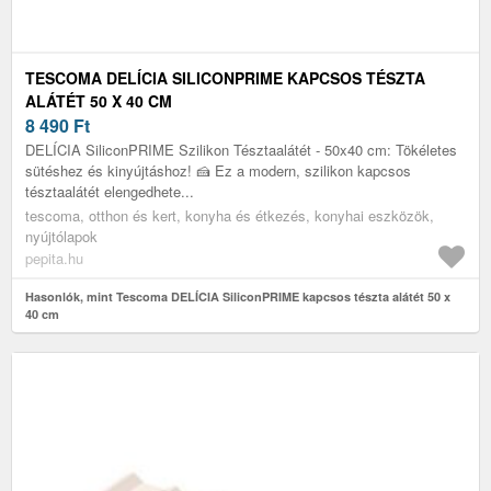
TESCOMA DELÍCIA SILICONPRIME KAPCSOS TÉSZTA
ALÁTÉT 50 X 40 CM
8 490
Ft
DELÍCIA SiliconPRIME Szilikon Tésztaalátét - 50x40 cm: Tökéletes
sütéshez és kinyújtáshoz! 🍰 Ez a modern, szilikon kapcsos
tésztaalátét elengedhete...
tescoma, otthon és kert, konyha és étkezés, konyhai eszközök,
nyújtólapok
pepita.hu
Hasonlók, mint Tescoma DELÍCIA SiliconPRIME kapcsos tészta alátét 50 x
40 cm