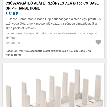
CSÚSZÁSGÁTLÓ ALÁTÉT SZŐNYEG ALÁ Ø 150 CM BASE
GRIP – HANSE HOME
8 819
Ft
A Hanse Home márka Base Grip csúszásgátló alátétje egy praktikus
szőnyegalátét, amely megakadályozza a szőnyeg elmozdulását a
sima padlófelületeken...
hanse home, kategóriák, takarítás és rendszerezés, csúszásgátló
alátétek
bonami.hu
Hasonlók, mint Csúszásgátló alátét szőnyeg alá ø 150 cm Base Grip –
Hanse Home