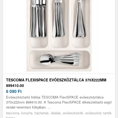
TESCOMA FLEXISPACE EVŐESZKÖZTÁLCA 370X222MM
899410.00
6 090
Ft
Evőeszköztartó fiókba TESCOMA FlexiSPACE evőeszköztálca
370x222mm 899410.00: A Tescoma FlexiSPACE étkészlettartó segít
rendet teremteni fiókjában. ...
tescoma, konyha, háztartás, tálalás, evőeszközök, evőeszköz tartók
fiókba