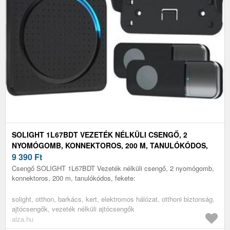
SOLIGHT 1L67BDT VEZETÉK NÉLKÜLI CSENGŐ, 2
NYOMÓGOMB, KONNEKTOROS, 200 M, TANULÓKÓDOS,
FEKETE
9 390
Ft
Csengő SOLIGHT 1L67BDT Vezeték nélküli csengő, 2 nyomógomb,
konnektoros, 200 m, tanulókódos, fekete:
solight, otthon, barkács, kert, elektromos hálózat, otthoni biztonság,
ajtócsengők, vezeték nélküli ajtócsengők
alza.hu