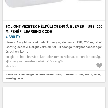
SOLIGHT VEZETÉK NÉLKÜLI CSENGŐ, ELEMES + USB, 200
M, FEHÉR, LEARNING CODE
4 690
Ft
Csengő Solight vezeték nélküli csengő, elemes + USB, 200 m, fehér,
learning code: A Solight vezeték nélküli csengő mozgásszabadságot
és otthoni kén...
solight, otthon, barkács, kert, elektromos hálózat, otthoni biztonság,
ajtócsengők, vezeték nélküli ajtócsengők
alza.hu
Hasonlók, mint Solight vezeték nélküli csengő, elemes + USB, 200 m, fehér,
learning code