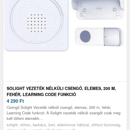
SOLIGHT VEZETÉK NÉLKÜLI CSENGŐ, ELEMES, 200 M,
FEHÉR, LEARNING CODE FUNKCIÓ
4 290
Ft
Csengő Solight Vezeték nélküli csengő, elemes, 200 m, fehér,
Learning Code funkció: A Solight vezeték nélküli csengőt csak meg
kell tölteni elemekk...
solight, otthon, barkács, kert, elektromos hálózat, otthoni biztonság,