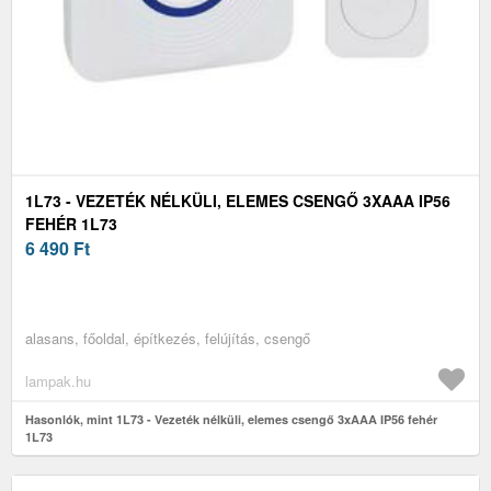
1L73 - VEZETÉK NÉLKÜLI, ELEMES CSENGŐ 3XAAA IP56
FEHÉR 1L73
6 490
Ft
alasans, főoldal, építkezés, felújítás, csengő
lampak.hu
Hasonlók, mint 1L73 - Vezeték nélküli, elemes csengő 3xAAA IP56 fehér
1L73