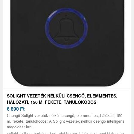
SOLIGHT VEZETÉK NÉLKÜLI CSENGŐ, ELEMMENTES,
HÁLÓZATI, 150 M, FEKETE, TANULÓKÓDOS
6 890
Ft
Csengő Solight vezeték nélküli csengő, elemmentes, hálózati, 150
m, fekete, tanulókódos: A Solight vezeték nélküli csengő intelligens
megoldást kín...
solight, otthon, barkács, kert, elektromos hálózat, otthoni biztonság,