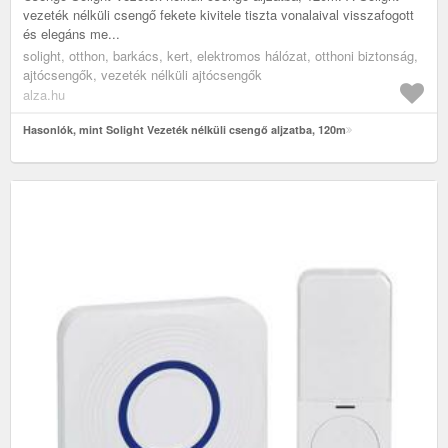
vezeték nélküli csengő fekete kivitele tiszta vonalaival visszafogott
és elegáns me...
solight, otthon, barkács, kert, elektromos hálózat, otthoni biztonság,
ajtócsengők, vezeték nélküli ajtócsengők
alza.hu
Hasonlók, mint Solight Vezeték nélküli csengő aljzatba, 120m