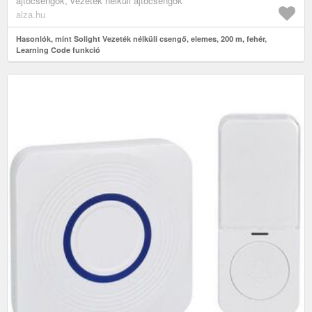
ajtócsengők, vezeték nélküli ajtócsengők
alza.hu
Hasonlók, mint Solight Vezeték nélküli csengő, elemes, 200 m, fehér,
Learning Code funkció