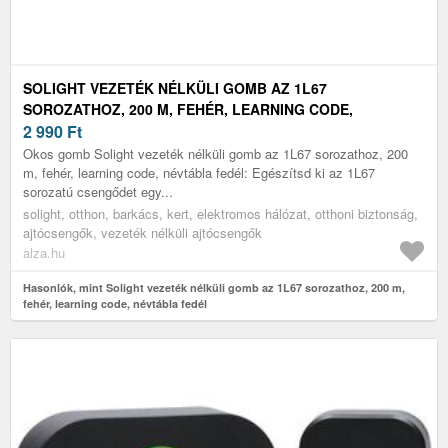
SOLIGHT VEZETÉK NÉLKÜLI GOMB AZ 1L67
SOROZATHOZ, 200 M, FEHÉR, LEARNING CODE,
NÉVTÁBLA FEDÉL
2 990
Ft
Okos gomb Solight vezeték nélküli gomb az 1L67 sorozathoz, 200
m, fehér, learning code, névtábla fedél: Egészítsd ki az 1L67
sorozatú csengődet egy...
solight, otthon, barkács, kert, elektromos hálózat, otthoni biztonság,
ajtócsengők, vezeték nélküli ajtócsengők
alza.hu
Hasonlók, mint Solight vezeték nélküli gomb az 1L67 sorozathoz, 200 m,
fehér, learning code, névtábla fedél