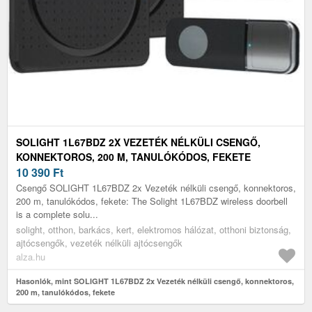
SOLIGHT 1L67BDZ 2X VEZETÉK NÉLKÜLI CSENGŐ,
KONNEKTOROS, 200 M, TANULÓKÓDOS, FEKETE
10 390
Ft
Csengő SOLIGHT 1L67BDZ 2x Vezeték nélküli csengő, konnektoros,
200 m, tanulókódos, fekete: The Solight 1L67BDZ wireless doorbell
is a complete solu...
solight, otthon, barkács, kert, elektromos hálózat, otthoni biztonság,
ajtócsengők, vezeték nélküli ajtócsengők
alza.hu
Hasonlók, mint SOLIGHT 1L67BDZ 2x Vezeték nélküli csengő, konnektoros,
200 m, tanulókódos, fekete