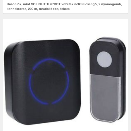
Hasonlók, mint SOLIGHT 1L67BDT Vezeték nélküli csengő, 2 nyomógomb,
konnektoros, 200 m, tanulókódos, fekete