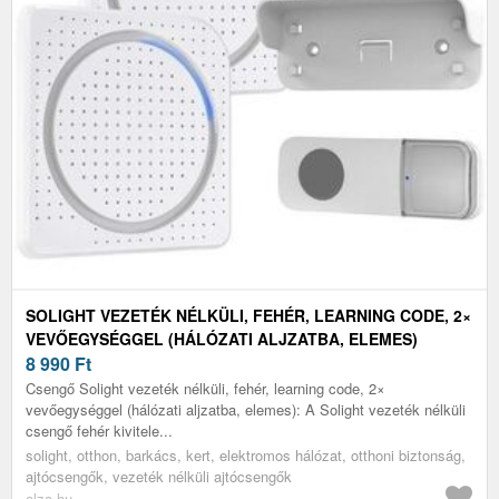
SOLIGHT VEZETÉK NÉLKÜLI, FEHÉR, LEARNING CODE, 2×
VEVŐEGYSÉGGEL (HÁLÓZATI ALJZATBA, ELEMES)
8 990
Ft
Csengő Solight vezeték nélküli, fehér, learning code, 2×
vevőegységgel (hálózati aljzatba, elemes): A Solight vezeték nélküli
csengő fehér kivitele...
solight, otthon, barkács, kert, elektromos hálózat, otthoni biztonság,
ajtócsengők, vezeték nélküli ajtócsengők
alza.hu