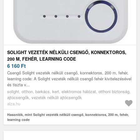
SOLIGHT VEZETÉK NÉLKÜLI CSENGŐ, KONNEKTOROS,
200 M, FEHÉR, LEARNING CODE
6 160
Ft
Csengő Solight vezeték nélküli csengő, konnektoros, 200 m, fehér,
learning code: A Solight vezeték nélküli csengő fehér kivitelezésével
és tiszta v...
solight, otthon, barkács, kert, elektromos hálózat, otthoni biztonság,
ajtócsengők, vezeték nélküli ajtócsengők
alza.hu
Hasonlók, mint Solight vezeték nélküli csengő, konnektoros, 200 m, fehér,
learning code