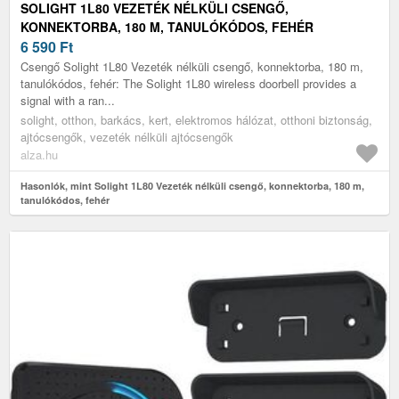
SOLIGHT 1L80 VEZETÉK NÉLKÜLI CSENGŐ,
KONNEKTORBA, 180 M, TANULÓKÓDOS, FEHÉR
6 590
Ft
Csengő Solight 1L80 Vezeték nélküli csengő, konnektorba, 180 m,
tanulókódos, fehér: The Solight 1L80 wireless doorbell provides a
signal with a ran...
solight, otthon, barkács, kert, elektromos hálózat, otthoni biztonság,
ajtócsengők, vezeték nélküli ajtócsengők
alza.hu
Hasonlók, mint Solight 1L80 Vezeték nélküli csengő, konnektorba, 180 m,
tanulókódos, fehér