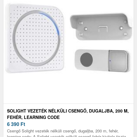
SOLIGHT VEZETÉK NÉLKÜLI CSENGŐ, DUGALJBA, 200 M,
FEHÉR, LEARNING CODE
6 390
Ft
Csengő Solight vezeték nélküli csengő, dugaljba, 200 m, fehér,
learning code: A Solight vezeték nélküli csengő fehér kivitele tiszta