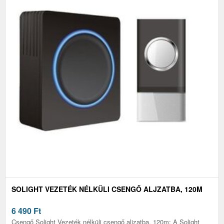
SOLIGHT VEZETÉK NÉLKÜLI CSENGŐ ALJZATBA, 120M
6 490
Ft
Csengő Solight Vezeték nélküli csengő aljzatba, 120m: A Solight