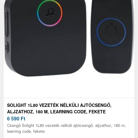
SOLIGHT 1L80 VEZETÉK NÉLKÜLI AJTÓCSENGŐ,
ALJZATHOZ, 180 M, LEARNING CODE, FEKETE
6 590
Ft
Csengő Solight 1L80 vezeték nélküli ajtócsengő, aljzathoz, 180 m,
learning code, fekete: