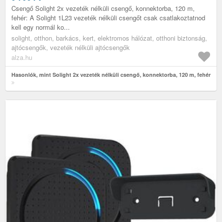
Csengő Solight 2x vezeték nélküli csengő, konnektorba, 120 m,
fehér: A Solight 1L23 vezeték nélküli csengőt csak csatlakoztatnod
kell egy normál ko...
solight, otthon, barkács, kert, elektromos hálózat, otthoni biztonság,
ajtócsengők, vezeték nélküli ajtócsengők
alza.hu
Hasonlók, mint Solight 2x vezeték nélküli csengő, konnektorba, 120 m, fehér