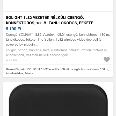
SOLIGHT 1L82 VEZETÉK NÉLKÜLI CSENGŐ,
KONNEKTOROS, 180 M, TANULÓKÓDOS, FEKETE
5 190
Ft
Csengő SOLIGHT 1L82 Vezeték nélküli csengő, konnektoros, 180 m,
tanulókódos, fekete: The Solight 1L82 wireless video doorbell is
powered by pluggin...
solight, otthon, barkács, kert, elektromos hálózat, otthoni biztonság,
ajtócsengők, vezeték nélküli ajtócsengők
alza.hu
Hasonlók, mint SOLIGHT 1L82 Vezeték nélküli csengő, konnektoros, 180 m,
tanulókódos, fekete