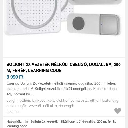
SOLIGHT 2X VEZETÉK NÉLKÜLI CSENGŐ, DUGALJBA, 200
M, FEHÉR, LEARNING CODE
8 990
Ft
Csengő Solight 2x vezeték nélküli csengő, dugaljba, 200 m, fehér,
learning code: A Solight vezeték nélküli csengőt csak be kell dugni
egy normál ko...
solight, otthon, barkács, kert, elektromos hálózat, otthoni biztonság,
ajtócsengők, vezeték nélküli ajtócsengők
alza.hu
Hasonlók, mint Solight 2x vezeték nélküli csengő, dugaljba, 200 m, fehér,
learning code