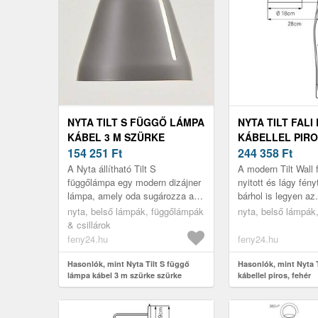
NYTA TILT S FÜGGŐ LÁMPA
NYTA TILT FALI
KÁBEL 3 M SZÜRKE
KÁBELLEL PIRO
SZÜRKE
154 251
Ft
244 358
Ft
A Nyta állítható Tilt S
A modern Tilt Wall 
függőlámpa egy modern dizájner
nyitott és lágy fényt
lámpa, amely oda sugározza a
bárhol is legyen az
fényt, ahová szeretné. Ezt az
a hosszú nyíláson
nyta, belső lámpák, függőlámpák
nyta, belső lámpák,
alumíniumból készült árnyékoló
irányba könnyedén f
& csillárok
te...
feny24.hu
feny24.hu
Hasonlók, mint Nyta Tilt S függő
Hasonlók, mint Nyta T
lámpa kábel 3 m szürke szürke
kábellel piros, fehér