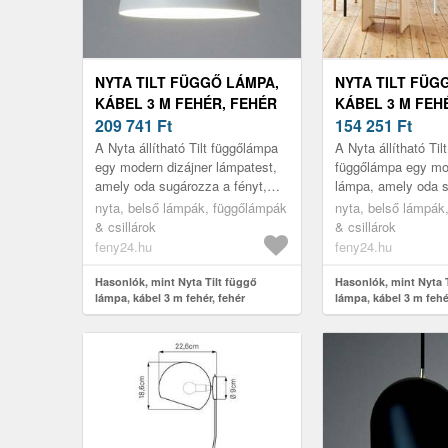
NYTA TILT FÜGGŐ LÁMPA,
NYTA TILT FÜG
KÁBEL 3 M FEHÉR, FEHÉR
KÁBEL 3 M FEH
209 741
Ft
154 251
Ft
A Nyta állítható Tilt függőlámpa
A Nyta állítható Til
egy modern dizájner lámpatest,
függőlámpa egy mod
amely oda sugározza a fényt,
lámpa, amely oda 
ahová az szükséges. Ezt az
fényt, ahová szeret
nyta, belső lámpák, függőlámpák
nyta, belső lámpák
alumíniumból készült árnyék...
alumíniumból készü
& csillárok
& csillárok
te...
feny24.hu
feny24.hu
Hasonlók, mint Nyta Tilt függő
Hasonlók, mint Nyta 
lámpa, kábel 3 m fehér, fehér
lámpa, kábel 3 m fehé