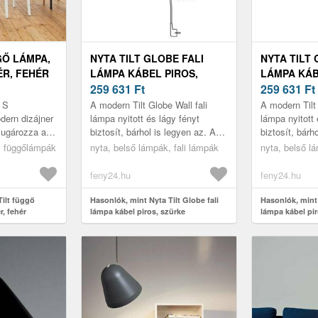
GŐ LÁMPA,
NYTA TILT GLOBE FALI
NYTA TILT 
ÉR, FEHÉR
LÁMPA KÁBEL PIROS,
LÁMPA KÁB
SZÜRKE
259 631
Ft
FEKETE
259 631
Ft
t S
A modern Tilt Globe Wall fali
A modern Tilt 
ern dizájner
lámpa nyitott és lágy fényt
lámpa nyitott 
sugározza a
biztosít, bárhol is legyen az. Az
biztosít, bárh
né. Ezt az
árnyékoló a hosszú nyíláson
árnyékoló a h
, függőlámpák
nyta, belső lámpák, fali lámpák
nyta, belső l
lt árnyékoló
minden irányba könnyedén el...
minden irányb
feny24.hu
feny24.hu
Tilt függő
Hasonlók, mint Nyta Tilt Globe fali
Hasonlók, mint 
r, fehér
lámpa kábel piros, szürke
lámpa kábel pir