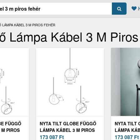
K
 LÁMPA KÁBEL 3 M PIROS FEHÉR
gő Lámpa Kábel 3 M Piros
BE FÜGGŐ
NYTA TILT GLOBE FÜGGŐ
NYTA TILT
 M PIROS
LÁMPA KÁBEL 3 M PIROS
LÁMPA KÁB
SZÜRKE
173 087
Ft
173 087
Ft