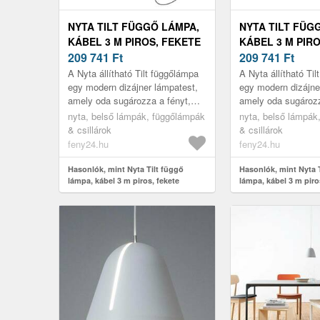
NYTA TILT FÜGGŐ LÁMPA,
NYTA TILT FÜG
KÁBEL 3 M PIROS, FEKETE
KÁBEL 3 M PIR
209 741
Ft
209 741
Ft
A Nyta állítható Tilt függőlámpa
A Nyta állítható Ti
egy modern dizájner lámpatest,
egy modern dizájne
amely oda sugározza a fényt,
amely oda sugározz
ahová az szükséges. Ezt az
ahová az szüksége
nyta, belső lámpák, függőlámpák
nyta, belső lámpák
alumíniumból készült árnyék...
alumíniumból készül
& csillárok
& csillárok
feny24.hu
feny24.hu
Hasonlók, mint Nyta Tilt függő
Hasonlók, mint Nyta 
lámpa, kábel 3 m piros, fekete
lámpa, kábel 3 m piro