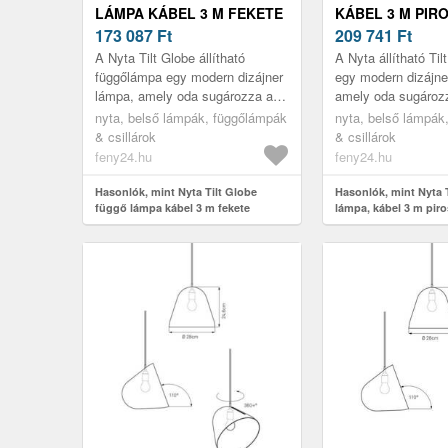
LÁMPA KÁBEL 3 M FEKETE
KÁBEL 3 M PIR
173 087
Ft
209 741
Ft
A Nyta Tilt Globe állítható
A Nyta állítható Ti
függőlámpa egy modern dizájner
egy modern dizájne
lámpa, amely oda sugározza a
amely oda sugározz
fényt, ahová szeretné. Ezt az
ahová szeretné. Ez
nyta, belső lámpák, függőlámpák
nyta, belső lámpák
alumíniumból készült árnyékol...
alumíniumból készü
& csillárok
& csillárok
tesz...
feny24.hu
feny24.hu
Hasonlók, mint Nyta Tilt Globe
Hasonlók, mint Nyta 
függő lámpa kábel 3 m fekete
lámpa, kábel 3 m piro