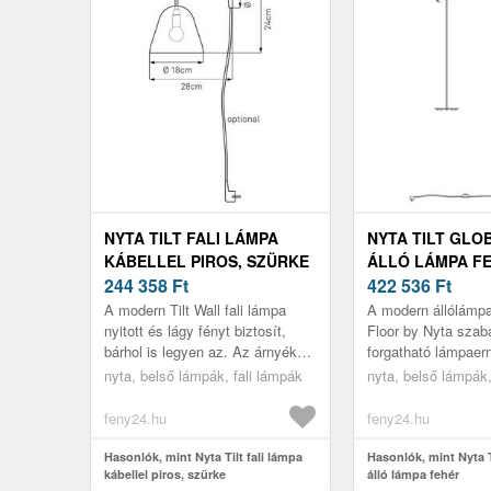
NYTA TILT FALI LÁMPA
NYTA TILT GLO
KÁBELLEL PIROS, SZÜRKE
ÁLLÓ LÁMPA F
244 358
Ft
422 536
Ft
A modern Tilt Wall fali lámpa
A modern állólámpa
nyitott és lágy fényt biztosít,
Floor by Nyta szab
bárhol is legyen az. Az árnyékoló
forgatható lámpaer
a hosszú nyíláson minden
rendelkezik, amely
nyta, belső lámpák, fali lámpák
nyta, belső lámpák
irányba könnyedén forgatha...
alkalomhoz igazíth
elforgathat...
feny24.hu
feny24.hu
Hasonlók, mint Nyta Tilt fali lámpa
Hasonlók, mint Nyta T
kábellel piros, szürke
álló lámpa fehér