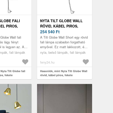
GLOBE FALI
NYTA TILT GLOBE WALL
EL PIROS,
RÖVID, KÁBEL PIROS,
FEKETE
254 540
Ft
Globe Wall fali
A Tilt Globe Wall Short egy rövid
és lágy fényt
fali lámpa szabadon forgatható
ol is legyen az. Az
ernyővel. Ez matt lakkozott, és
osszú nyíláson
modern megjelenést biztosít
ámpák, fali lámpák
nyta, belső lámpák, fali lámpák
a könnyedén el...
minden nappaliban. A p...
feny24.hu
Nyta Tilt Globe fali
Hasonlók, mint Nyta Tilt Globe Wall
os, fekete
rövid, kábel piros, fekete