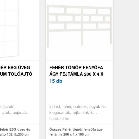
HÉR ESG ÜVEG
FEHÉR TÖMÖR FENYŐFA
IUM TOLÓAJTÓ
ÁGY FEJTÁMLA 206 X 4 X
 CM
100 CM
15 db
 műszaki,
vidaxl, fehér, bútorok, ágyak és
ajtók, bejárati
kiegészítők, fejtámlák &
lábtámlák
butoraid.hu
fehér ESG üveg és
Összes Fehér tömör fenyőfa ágy
ajtó 102, 5x205 cm
fejtámla 206 x 4 x 100 cm