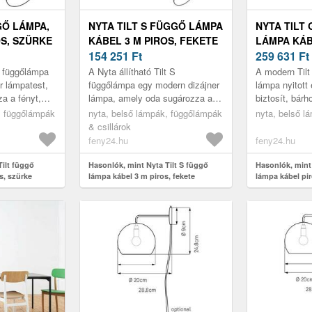
GŐ LÁMPA,
NYTA TILT S FÜGGŐ LÁMPA
NYTA TILT 
OS, SZÜRKE
KÁBEL 3 M PIROS, FEKETE
LÁMPA KÁB
154 251
Ft
FEHÉR
259 631
Ft
lt függőlámpa
A Nyta állítható Tilt S
A modern Tilt 
r lámpatest,
függőlámpa egy modern dizájner
lámpa nyitott 
a a fényt,
lámpa, amely oda sugározza a
biztosít, bárh
s. Ezt az
fényt, ahová szeretné. Ezt az
árnyékoló a h
, függőlámpák
nyta, belső lámpák, függőlámpák
nyta, belső l
t árnyék...
alumíniumból készült árnyékoló
minden irányb
& csillárok
te...
feny24.hu
feny24.hu
Tilt függő
Hasonlók, mint Nyta Tilt S függő
Hasonlók, mint 
s, szürke
lámpa kábel 3 m piros, fekete
lámpa kábel pir