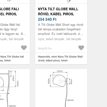
GLOBE FALI
NYTA TILT GLOBE WALL
EL PIROS,
RÖVID, KÁBEL PIROS,
FEHÉR
254 540
Ft
Globe Wall fali
A Tilt Globe Wall Short egy rövid
és lágy fényt
fali lámpa szabadon forgatható
ol is legyen az. Az
ernyővel. Ez matt lakkozott, és
osszú nyíláson
modern megjelenést biztosít
ámpák, fali lámpák
nyta, belső lámpák, fali lámpák
a könnyedén el...
minden nappaliban. A p...
feny24.hu
Nyta Tilt Globe fali
Hasonlók, mint Nyta Tilt Globe Wall
os, fehér
rövid, kábel piros, fehér