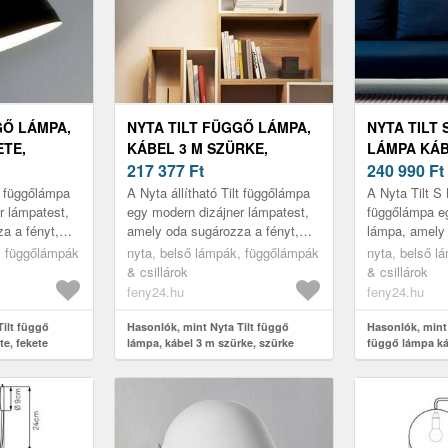
GŐ LÁMPA,
NYTA TILT FÜGGŐ LÁMPA,
NYTA TILT
ETE,
KÁBEL 3 M SZÜRKE,
LÁMPA KÁB
SZÜRKE
217 377
Ft
240 990
Ft
lt függőlámpa
A Nyta állítható Tilt függőlámpa
A Nyta Tilt S 
r lámpatest,
egy modern dizájner lámpatest,
függőlámpa e
a a fényt,
amely oda sugározza a fényt,
lámpa, amely
s. Ezt az
ahová az szükséges. Ezt az
fényt, ahová 
, függőlámpák
nyta, belső lámpák, függőlámpák
nyta, belső l
t árnyék...
alumíniumból készült árnyék...
tömör sárgaréz
& csillárok
& csillárok
feny24.hu
feny24.hu
Tilt függő
Hasonlók, mint Nyta Tilt függő
Hasonlók, mint 
te, fekete
lámpa, kábel 3 m szürke, szürke
függő lámpa k