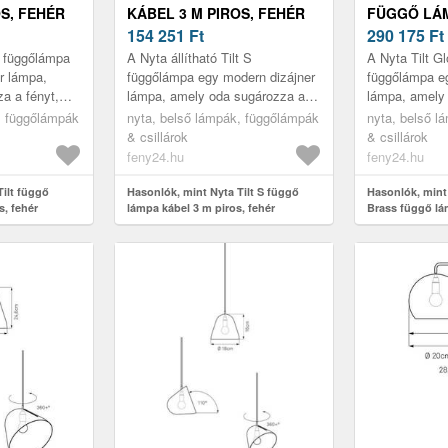
OS, FEHÉR
KÁBEL 3 M PIROS, FEHÉR
FÜGGŐ LÁ
154 251
Ft
290 175
Ft
lt függőlámpa
A Nyta állítható Tilt S
A Nyta Tilt Gl
r lámpa,
függőlámpa egy modern dizájner
függőlámpa e
a a fényt,
lámpa, amely oda sugározza a
lámpa, amely
t az
fényt, ahová szeretné. Ezt az
fényt, ahová 
, függőlámpák
nyta, belső lámpák, függőlámpák
nyta, belső l
lt árnyékoló
alumíniumból készült árnyékoló
360°-ban elfor
& csillárok
& csillárok
te...
feny24.hu
feny24.hu
Tilt függő
Hasonlók, mint Nyta Tilt S függő
Hasonlók, mint 
s, fehér
lámpa kábel 3 m piros, fehér
Brass függő lá