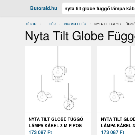
Butoraid.hu
BÚTOR
FEHÉR
PIROS/FEHÉR
JELENLEGI:
NYTA TILT GLOBE FÜGGŐ
Nyta Tilt Globe Füg
NYTA TILT GLOBE FÜGGŐ
NYTA TILT GLO
LÁMPA KÁBEL 3 M PIROS
LÁMPA KÁBEL 3
FEHÉR
173 087
Ft
FEKETE
173 087
Ft