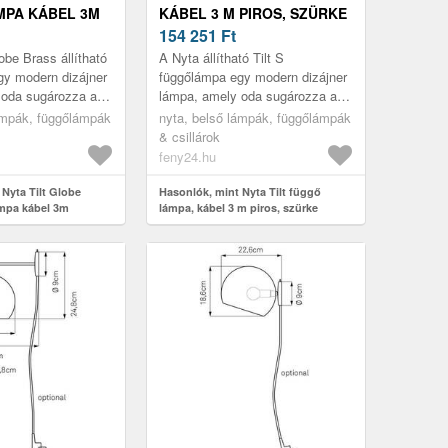
MPA KÁBEL 3M
KÁBEL 3 M PIROS, SZÜRKE
154 251
Ft
obe Brass állítható
A Nyta állítható Tilt S
gy modern dizájner
függőlámpa egy modern dizájner
 oda sugározza a
lámpa, amely oda sugározza a
szeretné. Ezt a
fényt, ahová szeretné. Ezt az
ámpák, függőlámpák
nyta, belső lámpák, függőlámpák
gatható és...
alumíniumból készült árnyékoló
& csillárok
te...
feny24.hu
Nyta Tilt Globe
Hasonlók, mint Nyta Tilt függő
mpa kábel 3m
lámpa, kábel 3 m piros, szürke