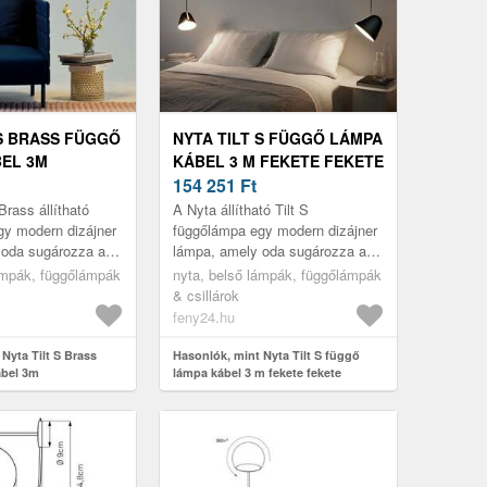
 S BRASS FÜGGŐ
NYTA TILT S FÜGGŐ LÁMPA
EL 3M
KÁBEL 3 M FEKETE FEKETE
154 251
Ft
Brass állítható
A Nyta állítható Tilt S
gy modern dizájner
függőlámpa egy modern dizájner
 oda sugározza a
lámpa, amely oda sugározza a
szeretné. Ezt a
fényt, ahová szeretné. Ezt az
ámpák, függőlámpák
nyta, belső lámpák, függőlámpák
ből készült, 3...
alumíniumból készült árnyékoló
& csillárok
te...
feny24.hu
Nyta Tilt S Brass
Hasonlók, mint Nyta Tilt S függő
ábel 3m
lámpa kábel 3 m fekete fekete