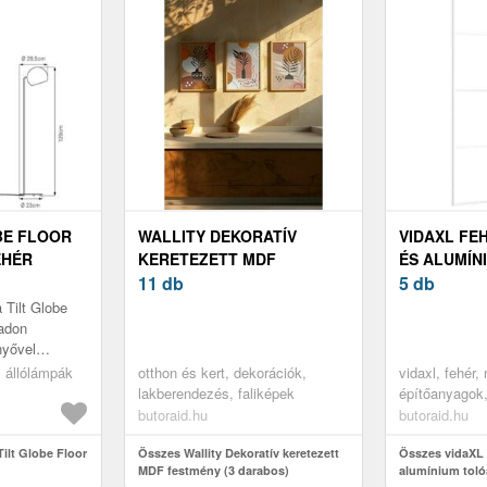
BE FLOOR
WALLITY DEKORATÍV
VIDAXL FE
EHÉR
KERETEZETT MDF
ÉS ALUMÍN
FESTMÉNY (3 DARABOS)
11 db
102, 5X205
5 db
TÖBBSZÍNŰ 3...
 Tilt Globe
adon
nyővel
 minden
, állólámpák
otthon és kert, dekorációk,
vidaxl, fehér,
ató. 360°-ban
lakberendezés, faliképek
építőanyagok, 
ajtók
butoraid.hu
butoraid.hu
ilt Globe Floor
Összes Wallity Dekoratív keretezett
Összes vidaXL 
MDF festmény (3 darabos)
alumínium toló