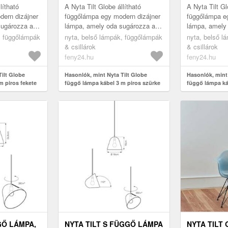
lítható
A Nyta Tilt Globe állítható
A Nyta Tilt Gl
ern dizájner
függőlámpa egy modern dizájner
függőlámpa e
sugározza a
lámpa, amely oda sugározza a
lámpa, amely
né. Ezt az
fényt, ahová szeretné. Ezt az
fényt, ahová 
, függőlámpák
nyta, belső lámpák, függőlámpák
nyta, belső l
t árnyékol...
alumíniumból készült árnyékol...
alumíniumból 
& csillárok
& csillárok
feny24.hu
feny24.hu
Tilt Globe
Hasonlók, mint Nyta Tilt Globe
Hasonlók, mint 
m piros fekete
függő lámpa kábel 3 m piros szürke
függő lámpa ká
GŐ LÁMPA,
NYTA TILT S FÜGGŐ LÁMPA
NYTA TILT