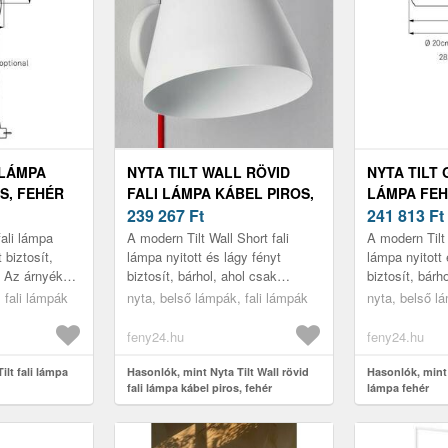
 LÁMPA
NYTA TILT WALL RÖVID
NYTA TILT 
S, FEHÉR
FALI LÁMPA KÁBEL PIROS,
LÁMPA FE
FEHÉR
239 267
Ft
241 813
Ft
fali lámpa
A modern Tilt Wall Short fali
A modern Tilt 
 biztosít,
lámpa nyitott és lágy fényt
lámpa nyitott 
. Az árnyékoló
biztosít, bárhol, ahol csak
biztosít, bárh
 minden
kívánja. Az árnyékoló a hosszú
árnyékoló a h
 fali lámpák
nyta, belső lámpák, fali lámpák
nyta, belső l
orgatha...
nyíláson minden irányba
minden irányb
könnye...
feny24.hu
feny24.hu
ilt fali lámpa
Hasonlók, mint Nyta Tilt Wall rövid
Hasonlók, mint 
fali lámpa kábel piros, fehér
lámpa fehér