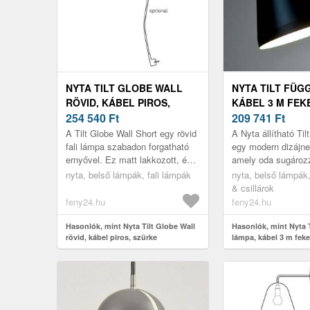
NYTA TILT GLOBE WALL
NYTA TILT FÜG
RÖVID, KÁBEL PIROS,
KÁBEL 3 M FEK
SZÜRKE
254 540
Ft
FEKETE
209 741
Ft
A Tilt Globe Wall Short egy rövid
A Nyta állítható Ti
fali lámpa szabadon forgatható
egy modern dizájne
ernyővel. Ez matt lakkozott, és
amely oda sugározz
modern megjelenést biztosít
ahová az szüksége
nyta, belső lámpák, fali lámpák
nyta, belső lámpák
minden nappaliban. A p...
alumíniumból készül
& csillárok
feny24.hu
feny24.hu
Hasonlók, mint Nyta Tilt Globe Wall
Hasonlók, mint Nyta 
rövid, kábel piros, szürke
lámpa, kábel 3 m feke