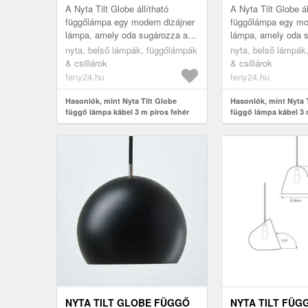
A Nyta Tilt Globe állítható
A Nyta Tilt Globe ál
függőlámpa egy modern dizájner
függőlámpa egy mod
lámpa, amely oda sugározza a
lámpa, amely oda 
fényt, ahová szeretné. Ezt az
fényt, ahová szeret
nyta, belső lámpák, függőlámpák
nyta, belső lámpák
alumíniumból készült árnyékol...
alumíniumból készül
& csillárok
& csillárok
feny24.hu
feny24.hu
Hasonlók, mint Nyta Tilt Globe
Hasonlók, mint Nyta 
függő lámpa kábel 3 m piros fehér
függő lámpa kábel 3 
NYTA TILT GLOBE FÜGGŐ
NYTA TILT FÜG