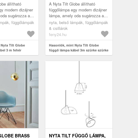
obe állítható
A Nyta Tilt Globe állítható
gy modern dizájner
függőlámpa egy modern dizájner
 oda sugározza a
lámpa, amely oda sugározza a
szeretné. Ezt az
fényt, ahová szeretné. Ezt az
ámpák, függőlámpák
nyta, belső lámpák, függőlámpák
készült árnyékol...
alumíniumból készült árnyékol...
& csillárok
feny24.hu
Nyta Tilt Globe
Hasonlók, mint Nyta Tilt Globe
bel 3 m fehér
függő lámpa kábel 3m szürke szürke
 GLOBE BRASS
NYTA TILT FÜGGŐ LÁMPA,