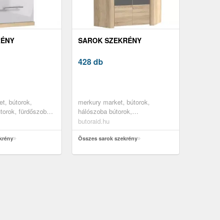
RÉNY
SAROK SZEKRÉNY
428 db
t, bútorok,
merkury market, bútorok,
torok, fürdőszoba
hálószoba bútorok,
ali szekrények
gardróbszekrények,
butoraid.hu
ruhásszekrények, hálószoba
krény
szekrények, sarokszekrények,
Összes sarok szekrény
az összes termék, szekrények,
bútor szett