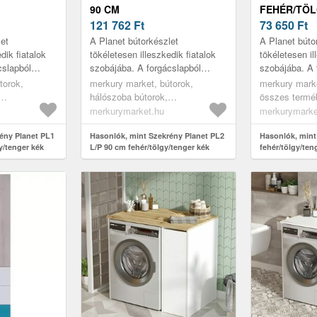
90 CM
FEHÉR/TÖL
TENGER KÉK
FEHÉR/TÖLGY/TENGER KÉK
121 762
Ft
73 650
Ft
let
A Planet bútorkészlet
A Planet búto
dik fiatalok
tökéletesen illeszkedik fiatalok
tökéletesen il
cslapból
szobájába. A forgácslapból
szobájába. A 
 bútorelemet
készült tizenhárom bútorelemet
készült tizen
torok,
merkury market, bútorok,
merkury marke
és magas
szilárd szerkezet és magas
szilárd szerk
hálószoba bútorok,
összes termék
funkcio...
funkcio...
,
gardróbszekrények,
könyvespolcok
merkurymarket.hu
merkurymarke
hálószoba
ruhásszekrények, hálószoba
részére, zárha
jtós
ény Planet PL1
szekrények, nyílóajtós
Hasonlók, mint Szekrény Planet PL2
bútorok, vitr
Hasonlók, mint
y/tenger kék
L/P 90 cm fehér/tölgy/tenger kék
fehér/tölgy/ten
ények
szekrények, sarokszekrények,
bútor szett, 
es termék,
az összes termék, szekrények,
bútorok, köny
ba bútorok,
előszoba bútorok, előszoba
gyerekszobáb
k, bútor
szekrények, bútor szett,
 bútorok,
gyerekszoba bútorok, gyerek
szekrények