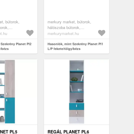
t, bútorok,
merkury market, bútorok,
orok,
hálószoba bútorok,
ények,
gardróbszekrények,
t.hu
merkurymarket.hu
yek, hálószoba
ruhásszekrények, hálószoba
yílóajtós
 Szekrény Planet Pl2
szekrények, nyílóajtós
Hasonlók, mint Szekrény Planet Pl1
y/bézs
L/P fekete/tölgy/bézs
sarokszekrények,
szekrények, szekrények
rmék, szekrények,
fiókokkal, sarokszekrények, az
k, ifjúsági
összes termék, szekrények,
ifjúsági bútorok, ifjúsági
szekrények
NET PL5
REGÁL PLANET PL6