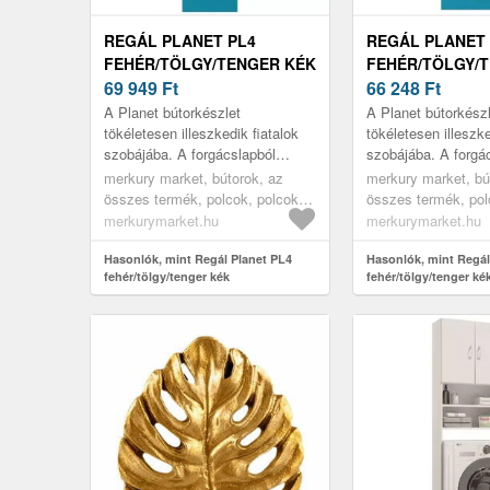
REGÁL PLANET PL4
REGÁL PLANET 
FEHÉR/TÖLGY/TENGER KÉK
FEHÉR/TÖLGY/
69 949
Ft
66 248
Ft
A Planet bútorkészlet
A Planet bútorkész
tökéletesen illeszkedik fiatalok
tökéletesen illeszke
szobájába. A forgácslapból
szobájába. A forgá
készült tizenhárom bútorelemet
készült tizenhárom
merkury market, bútorok, az
merkury market, bú
szilárd szerkezet és magas
szilárd szerkezet 
összes termék, polcok, polcok
összes termék, pol
funkcio...
funkcio...
játékok részére, zárható polcok,
könyvespolcok, pol
merkurymarket.hu
merkurymarket.hu
polcok fiókokkal, nappali bútorok,
részére, zárható po
vitrines szekrények, bútor szett,
Hasonlók, mint Regál Planet PL4
fiókokkal, nappali b
Hasonlók, mint Regál
fehér/tölgy/tenger kék
fehér/tölgy/tenger ké
gyerekszoba bútorok, könyves
vitrines szekrények
polcok gyerekszobába, könyves
gyerekszoba bútor
polcok
polcok gyerekszob
polcok