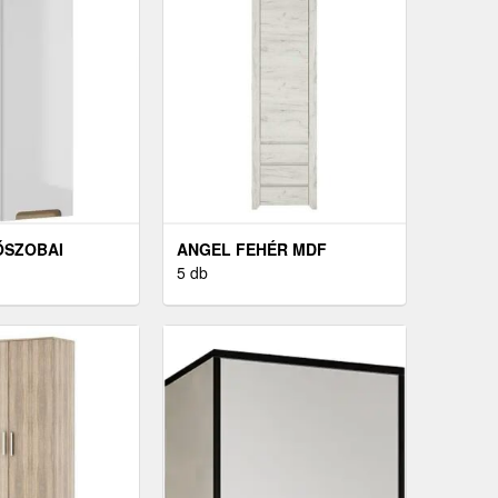
ŐSZOBAI
ANGEL FEHÉR MDF
EK
SZEKRÉNY
5 db