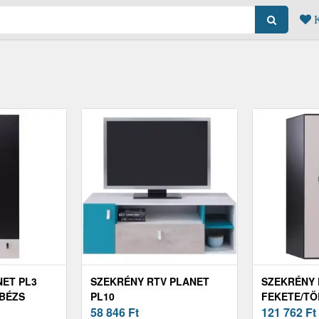
K
ET PL3
SZEKRÉNY RTV PLANET
SZEKRÉNY 
/BÉZS
PL10
FEKETE/TÖ
FEHÉR/TÖLGY/TENGER KÉK
58 846
Ft
121 762
Ft