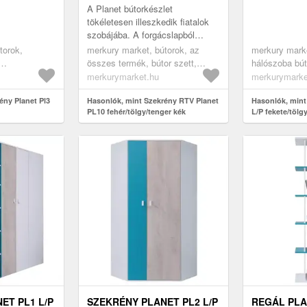
A Planet bútorkészlet
tökéletesen illeszkedik fiatalok
szobájába. A forgácslapból
készült tizenhárom bútorelemet
torok,
merkury market, bútorok, az
merkury marke
szilárd szerkezet és magas
összes termék, bútor szett,
hálószoba bút
funkcio...
,
nappali bútorok, tv szekrények
gardróbszekr
merkurymarket.hu
merkurymarke
hálószoba
ruhásszekrén
jtós
ény Planet Pl3
Hasonlók, mint Szekrény RTV Planet
szekrények, n
Hasonlók, mint
PL10 fehér/tölgy/tenger kék
L/P fekete/tölg
ények
szekrények, 
es termék,
az összes te
i bútorok,
ifjúsági bútoro
szekrények
ET PL1 L/P
SZEKRÉNY PLANET PL2 L/P
REGÁL PLA