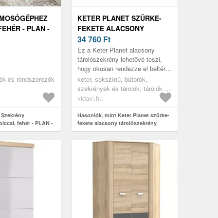
 MOSÓGÉPHEZ
KETER PLANET SZÜRKE-
EHÉR - PLAN -
FEKETE ALACSONY
TÁROLÓSZEKRÉNY
34 760
Ft
Ez a Keter Planet alacsony
tárolószekrény lehetővé teszi,
hogy okosan rendezze el beltéri
tárolóját a könnyű és hatékony
lók és rendszerezők
keter, sokszínű, bútorok,
hozzáférés érdekében. A sz...
szekrények és tárolók, tárolók és
zárható szekrények
vidaxl.hu
 Szekrény
Hasonlók, mint Keter Planet szürke-
ccal, fehér - PLAN -
fekete alacsony tárolószekrény