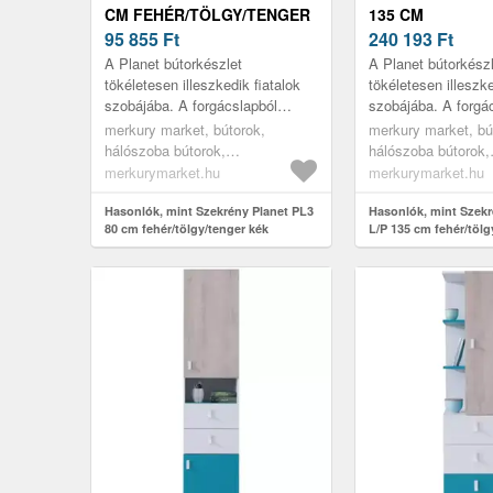
CM FEHÉR/TÖLGY/TENGER
135 CM
KÉK
95 855
Ft
FEHÉR/TÖLGY/
240 193
Ft
A Planet bútorkészlet
A Planet bútorkész
tökéletesen illeszkedik fiatalok
tökéletesen illeszke
szobájába. A forgácslapból
szobájába. A forgá
készült tizenhárom bútorelemet
készült tizenhárom
merkury market, bútorok,
merkury market, bú
szilárd szerkezet és magas
szilárd szerkezet 
hálószoba bútorok,
hálószoba bútorok,
funkcio...
funkcio...
gardróbszekrények,
gardróbszekrények
merkurymarket.hu
merkurymarket.hu
ruhásszekrények, hálószoba
ruhásszekrények, 
szekrények, nyílóajtós
Hasonlók, mint Szekrény Planet PL3
szekrények, nyílóa
Hasonlók, mint Szekr
80 cm fehér/tölgy/tenger kék
L/P 135 cm fehér/tölg
szekrények, szekrények
szekrények, szekr
fiókokkal, az összes termék,
fiókokkal, az össz
szekrények, előszoba bútorok,
szekrények, előszo
előszoba szekrények, bútor
előszoba szekrénye
szett, gyerekszoba bútorok,
szett, gyerekszoba
gyerek szekrények
gyerek szekrények