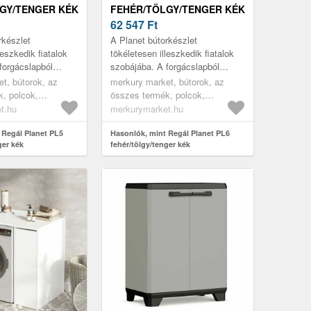
GY/TENGER KÉK
FEHÉR/TÖLGY/TENGER KÉK
62 547
Ft
rkészlet
A Planet bútorkészlet
leszkedik fiatalok
tökéletesen illeszkedik fiatalok
forgácslapból
szobájába. A forgácslapból
három bútorelemet
készült tizenhárom bútorelemet
t, bútorok, az
merkury market, bútorok, az
ezet és magas
szilárd szerkezet és magas
, polcok,
összes termék, polcok,
funkcio...
, polcok játékok
könyvespolcok, polcok játékok
t.hu
merkurymarket.hu
tó polcok, nappali
részére, polcok fiókokkal, nappali
ines szekrények,
 Regál Planet PL5
bútorok, vitrines szekrények,
Hasonlók, mint Regál Planet PL6
ger kék
fehér/tölgy/tenger kék
gyerekszoba
bútor szett, gyerekszoba
ves polcok
bútorok, könyves polcok
a, könyves polcok
gyerekszobába, könyves polcok