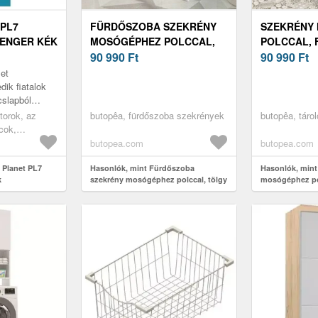
PL7
FÜRDŐSZOBA SZEKRÉNY
SZEKRÉNY
TENGER KÉK
MOSÓGÉPHEZ POLCCAL,
POLCCAL, F
TÖLGY FEHÉR - PLAN -
90 990
Ft
BUTOPÊA
90 990
Ft
BUTOPÊA
let
dik fiatalok
cslapból
 bútorelemet
torok, az
butopêa, fürdőszoba szekrények
butopêa, táro
és magas
cok,
cok játékok
butopea.com
butopea.com
lcok, polcok
útorok,
 Planet PL7
Hasonlók, mint Fürdőszoba
Hasonlók, mint
k
szekrény mosógéphez polccal, tölgy
mosógéphez pol
, bútor szett,
fehér - PLAN - Butopêa
Butopêa
ok, könyves
ába, könyves