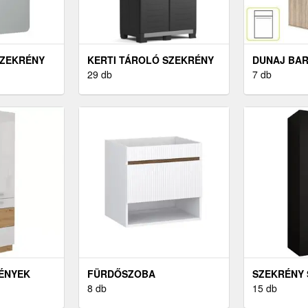
ZEKRÉNY
KERTI TÁROLÓ SZEKRÉNY
DUNAJ BA
29 db
SZEKRÉNY
7 db
ÉNYEK
FÜRDŐSZOBA
SZEKRÉNY 
SZEKRÉNYEK
8 db
FEKETE
15 db
MOSDÓKAGYLÓ ALÁ