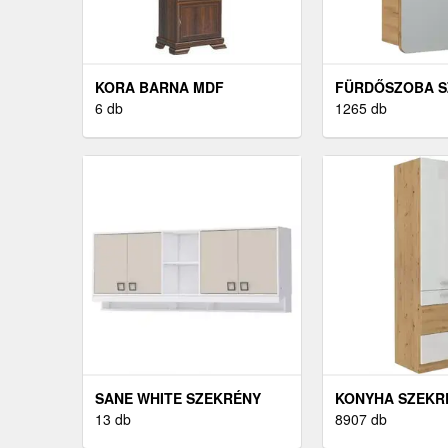
KORA BARNA MDF
FÜRDŐSZOBA S
SZEKRÉNY
6 db
1265 db
SANE WHITE SZEKRÉNY
KONYHA SZEKR
13 db
8907 db