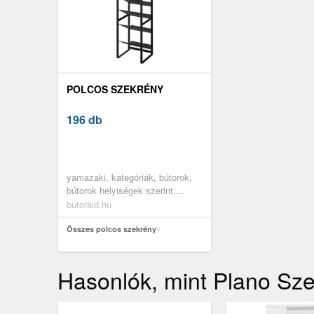
POLCOS SZEKRÉNY
196 db
yamazaki, kategóriák, bútorok,
bútorok helyiségek szerint,
konyha és étkező bútorok,
butoraid.hu
bortartó szekrények és
állványok, bortartó polcos
Összes polcos szekrény
állványok
Hasonlók, mint Plano Sz