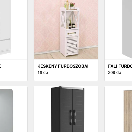
K
KESKENY FÜRDŐSZOBAI
FALI FÜRD
SZEKRÉNY
16 db
SZEKRÉNY
209 db