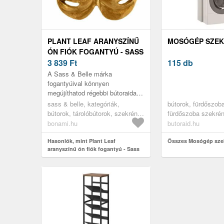
PLANT LEAF ARANYSZÍNŰ
MOSÓGÉP SZE
ÓN FIÓK FOGANTYÚ - SASS
& BELLE
3 839
Ft
115 db
A Sass & Belle márka
fogantyúival könnyen
megújíthatod régebbi bútoraidat.
Vigyél egyediséget a belső térbe!
sass & belle, kategóriák,
bútorok, fürdőszoba
bútorok, tárolóbútorok, szekrény
fürdőszoba szekré
kiegészítők
fürdőszobai oszlop
bonami.hu
butoraid.hu
mosógép feletti sz
Hasonlók, mint Plant Leaf
Összes Mosógép sze
aranyszínű ón fiók fogantyú - Sass
& Belle