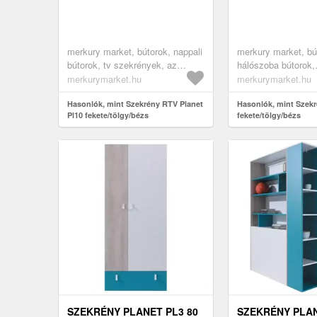
merkury market, bútorok, nappali
merkury market, bú
bútorok, tv szekrények, az
hálószoba bútorok,
összes termék
gardróbszekrények
merkurymarket.hu
merkurymarket.hu
ruhásszekrények, 
Hasonlók, mint Szekrény RTV Planet
szekrények, nyílóa
Hasonlók, mint Szekr
Pl10 fekete/tölgy/bézs
fekete/tölgy/bézs
szekrények, szekr
fiókokkal, az össz
szekrények, ifjúság
ifjúsági szekrények
SZEKRÉNY PLANET PL3 80
SZEKRÉNY PLAN