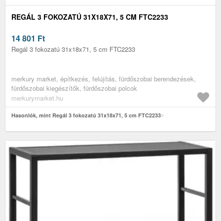
REGÁL 3 FOKOZATÚ 31X18X71, 5 CM FTC2233
14 801
Ft
Regál 3 fokozatú 31x18x71, 5 cm FTC2233
merkury market, építkezés, felújítás, fürdőszobai berendezések,
fürdőszobai kiegészítők, fürdőszobai polcok
merkurymarket.hu
Hasonlók, mint Regál 3 fokozatú 31x18x71, 5 cm FTC2233