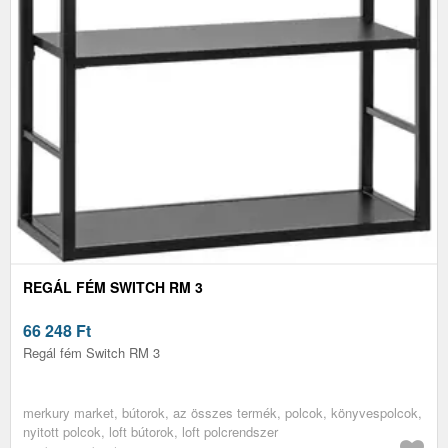
REGÁL FÉM SWITCH RM 3
66 248
Ft
Regál fém Switch RM 3
merkury market, bútorok, az összes termék, polcok, könyvespolcok,
nyitott polcok, loft bútorok, loft polcrendszer