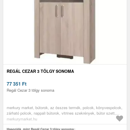
REGÁL CEZAR 3 TÖLGY SONOMA
77 351
Ft
Regál Cezar 3 tölgy sonoma
merkury market, bútorok, az összes termék, polcok, könyvespolcok,
zárható polcok, nappali bútorok, vitrines szekrények, bútor szett,
irodabútorok, irodai polcok, könyves polcok
merkurymarket.hu
Hasonlók, mint Regál Cezar 3 tölgy sonoma