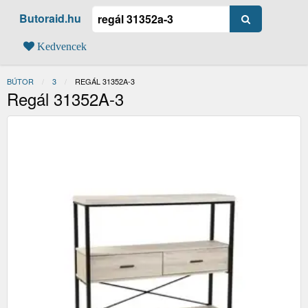
Butoraid.hu
Kedvencek
BÚTOR
3
JELENLEGI:
REGÁL 31352A-3
Regál 31352A-3