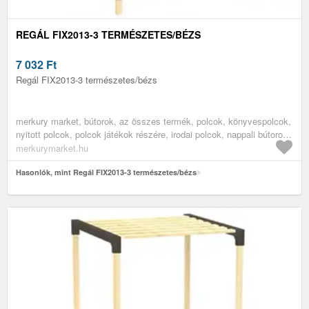
REGÁL FIX2013-3 TERMÉSZETES/BÉZS
7 032
Ft
Regál FIX2013-3 természetes/bézs
merkury market, bútorok, az összes termék, polcok, könyvespolcok,
nyitott polcok, polcok játékok részére, irodai polcok, nappali bútorok,
vitrines szekrények, irodabútorok, könyves polcok
merkurymarket.hu
Hasonlók, mint Regál FIX2013-3 természetes/bézs