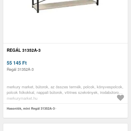
REGÁL 31352A-3
55 145
Ft
Regál 31352A-3
merkury market, bútorok, az összes termék, polcok, könyvespolcok,
polcok fiókokkal, nappali bútorok, vitrines szekrények, irodabútorok,
irodai polcok, könyves polcok, hálószoba bútorok
merkurymarket.hu
Hasonlók, mint Regál 31352A-3