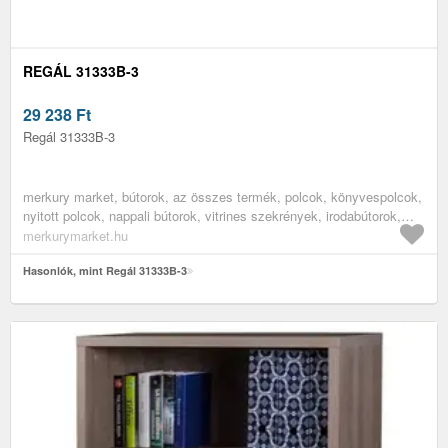
REGÁL 31333B-3
29 238
Ft
Regál 31333B-3
merkury market, bútorok, az összes termék, polcok, könyvespolcok,
nyitott polcok, nappali bútorok, vitrines szekrények, irodabútorok,
irodai polcok, könyves polcok, hálószoba bútorok
merkurymarket.hu
Hasonlók, mint Regál 31333B-3