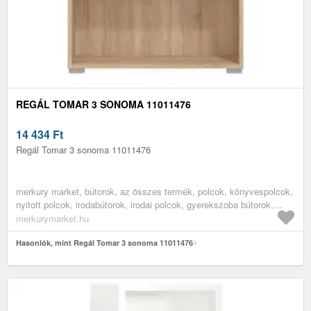
REGÁL TOMAR 3 SONOMA 11011476
14 434
Ft
Regál Tomar 3 sonoma 11011476
merkury market, bútorok, az összes termék, polcok, könyvespolcok,
nyitott polcok, irodabútorok, irodai polcok, gyerekszoba bútorok,
könyves polcok gyerekszobába
merkurymarket.hu
Hasonlók, mint Regál Tomar 3 sonoma 11011476