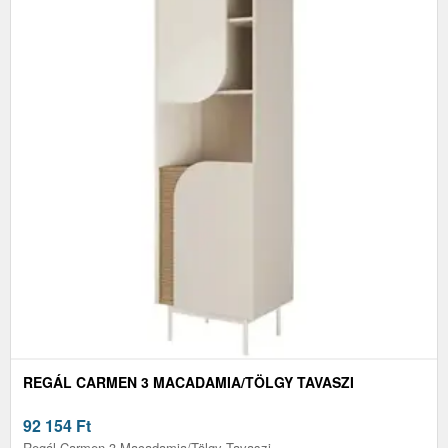
REGÁL CARMEN 3 MACADAMIA/TÖLGY TAVASZI
92 154
Ft
Regál Carmen 3 Macadamia/Tölgy Tavaszi