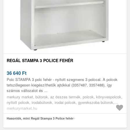
REGÁL STAMPA 3 POLICE FEHÉR
36 640
Ft
Polc STAMPA 3 polc fehér - nyitott szegmens 3 polccal. A polcok
tetszőlegesen kiegészíthetők ajtókkal (3357487, 3357488), így
számos változatot és ...
merkury market, bútorok, az összes termék, polcok, könyvespolcok,
nyitott polcok, irodabútorok, irodai polcok, gyerekszoba bútorok,
könyves polcok gyerekszobába
merkurymarket.hu
Hasonlók, mint Regál Stampa 3 Police fehér