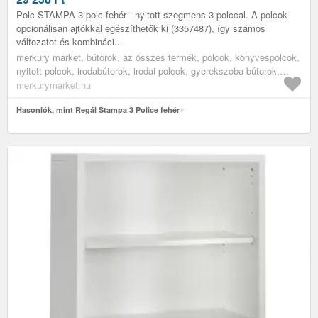
Polc STAMPA 3 polc fehér - nyitott szegmens 3 polccal. A polcok
opcionálisan ajtókkal egészíthetők ki (3357487), így számos
változatot és kombináci...
merkury market, bútorok, az összes termék, polcok, könyvespolcok,
nyitott polcok, irodabútorok, irodai polcok, gyerekszoba bútorok,
könyves polcok gyerekszobába
merkurymarket.hu
Hasonlók, mint Regál Stampa 3 Police fehér