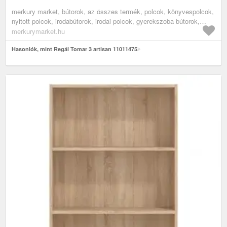
merkury market, bútorok, az összes termék, polcok, könyvespolcok,
nyitott polcok, irodabútorok, irodai polcok, gyerekszoba bútorok,
könyves polcok gyerekszobába
merkurymarket.hu
Hasonlók, mint Regál Tomar 3 artisan 11011475