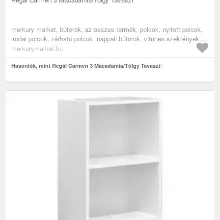
merkury market, bútorok, az összes termék, polcok, nyitott polcok,
irodai polcok, zárható polcok, nappali bútorok, vitrines szekrények,
irodabútorok
merkurymarket.hu
Hasonlók, mint Regál Carmen 3 Macadamia/Tölgy Tavaszi