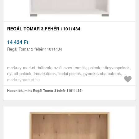
REGÁL TOMAR 3 FEHÉR 11011434
14 434
Ft
Regál Tomar 3 fehér 11011434
merkury market, bútorok, az összes termék, polcok, könyvespolcok,
nyitott polcok, irodabútorok, irodai polcok, gyerekszoba bútorok,
könyves polcok gyerekszobába
merkurymarket.hu
Hasonlók, mint Regál Tomar 3 fehér 11011434