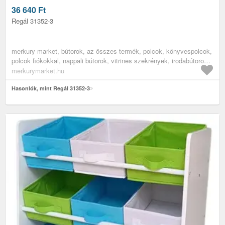
36 640
Ft
Regál 31352-3
merkury market, bútorok, az összes termék, polcok, könyvespolcok,
polcok fiókokkal, nappali bútorok, vitrines szekrények, irodabútorok,
irodai polcok, könyves polcok, hálószoba bútorok
merkurymarket.hu
Hasonlók, mint Regál 31352-3