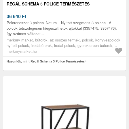
REGÁL SCHEMA 3 POLICE TERMÉSZETES
36 640
Ft
Polcrendszer 3 polccal Natural - Nyitott szegmens 3 polccal. A
polcok tetszőlegesen kiegészíthetők ajtókkal (3357475, 3357476),
így számos változat...
merkury market, bútorok, az összes termék, polcok, könyvespolcok,
nyitott polcok, irodabútorok, irodai polcok, gyerekszoba bútorok,
könyves polcok gyerekszobába
merkurymarket.hu
Hasonlók, mint Regál Schema 3 Police Természetes