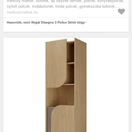
merkury market, bútorok, az összes termék, polcok, könyvespolcok,
nyitott polcok, irodabútorok, irodai polcok, gyerekszoba bútorok,
könyves polcok gyerekszobába
merkurymarket.hu
Hasonlók, mint Regál Disegno 3 Police Sötét tölgy