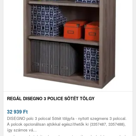
REGÁL DISEGNO 3 POLICE SÖTÉT TÖLGY
32 939
Ft
DISEGNO polc 3 polccal Sötét tölgyfa - nyitott szegmens 3 polccal.
A polcok opcionálisan ajtókkal egészíthetők ki (3357487, 3357488),
így számos vá...