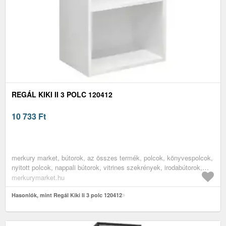
REGÁL KIKI II 3 POLC 120412
10 733
Ft
merkury market, bútorok, az összes termék, polcok, könyvespolcok,
nyitott polcok, nappali bútorok, vitrines szekrények, irodabútorok,
irodai polcok, könyves polcok
merkurymarket.hu
Hasonlók, mint Regál Kiki Ii 3 polc 120412