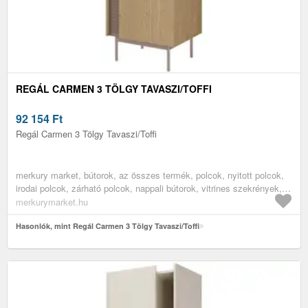
REGÁL CARMEN 3 TÖLGY TAVASZI/TOFFI
92 154
Ft
Regál Carmen 3 Tölgy Tavaszi/Toffi
merkury market, bútorok, az összes termék, polcok, nyitott polcok,
irodai polcok, zárható polcok, nappali bútorok, vitrines szekrények,
irodabútorok
merkurymarket.hu
Hasonlók, mint Regál Carmen 3 Tölgy Tavaszi/Toffi