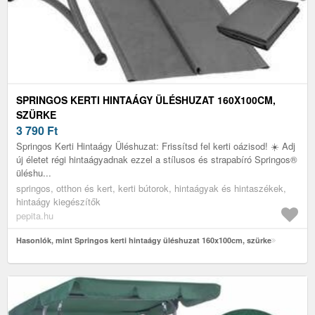
SPRINGOS KERTI HINTAÁGY ÜLÉSHUZAT 160X100CM,
SZÜRKE
3 790
Ft
Springos Kerti Hintaágy Üléshuzat: Frissítsd fel kerti oázisod! ☀️ Adj
új életet régi hintaágyadnak ezzel a stílusos és strapabíró Springos®
üléshu...
springos, otthon és kert, kerti bútorok, hintaágyak és hintaszékek,
hintaágy kiegészítők
pepita.hu
Hasonlók, mint Springos kerti hintaágy üléshuzat 160x100cm, szürke