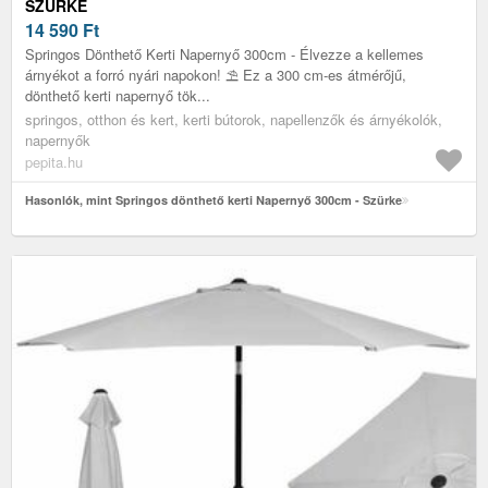
SZÜRKE
14 590
Ft
Springos Dönthető Kerti Napernyő 300cm - Élvezze a kellemes
árnyékot a forró nyári napokon! ⛱️ Ez a 300 cm-es átmérőjű,
dönthető kerti napernyő tök...
springos, otthon és kert, kerti bútorok, napellenzők és árnyékolók,
napernyők
pepita.hu
Hasonlók, mint Springos dönthető kerti Napernyő 300cm - Szürke