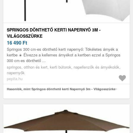
SPRINGOS DÖNTHETŐ KERTI NAPERNYŐ 3M -
VILÁGOSSZÜRKE
16 490
Ft
Springos 300 cm-es dönthető kerti napernyő: Tökéletes árnyék a
kertbe ☀️ Élvezze a kellemes árnyékot a kertben ezzel a Springos
300 cm-es dönthető ...
springos, otthon és kert, kerti bútorok, napellenzők és árnyékolók,
napernyők
pepita.hu
Hasonlók, mint Springos dönthető kerti Napernyő 3m - Világosszürke