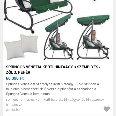
SPRINGOS VENEZIA KERTI HINTAÁGY 3 SZEMÉLYES -
ZÖLD, FEHÉR
66 390
Ft
Springos Venezia 3 személyes kerti hintaágy - Zöld színben a
tökéletes pihenéshez! 🌳 Élvezze a pihenést a szabadban a
Springos Venezia kerti hintaá...
springos, otthon és kert, kerti bútorok, hintaágyak és hintaszékek,
hintaágyak
pepita.hu