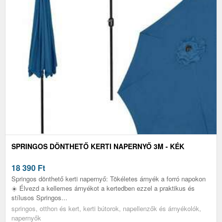
SPRINGOS DÖNTHETŐ KERTI NAPERNYŐ 3M - KÉK
18 390
Ft
Springos dönthető kerti napernyő: Tökéletes árnyék a forró napokon
☀️ Élvezd a kellemes árnyékot a kertedben ezzel a praktikus és
stílusos Springos...
springos, otthon és kert, kerti bútorok, napellenzők és árnyékolók,
napernyők