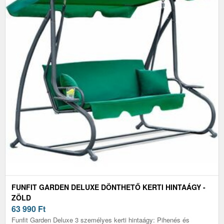
FUNFIT GARDEN DELUXE DÖNTHETŐ KERTI HINTAÁGY -
ZÖLD
63 990
Ft
Funfit Garden Deluxe 3 személyes kerti hintaágy: Pihenés és