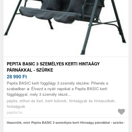
PEPITA BASIC 3 SZEMÉLYES KERTI HINTAÁGY
PÁRNÁKKAL - SZÜRKE
28 990
Ft
Pepita BASIC kerti függőágy 3 személy részére: Pihenés a
szabadban ☀️ Élvezd a nyári napokat a Pepita BASIC kerti
függőággyal, mely 3 személy részé...
pepita, otthon és kert, kerti bútorok, hintaágyak és hintaszékek,
hintaágyak
pepita.hu
Hasonlók, mint Pepita BASIC 3 személyes kerti Hintaágy párnákkal - szürke