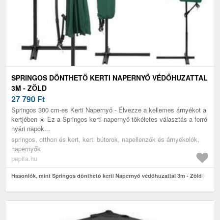
SPRINGOS DÖNTHETŐ KERTI NAPERNYŐ VÉDŐHUZATTAL
3M - ZÖLD
27 790
Ft
Springos 300 cm-es Kerti Napernyő - Élvezze a kellemes árnyékot a
kertjében ☀️ Ez a Springos kerti napernyő tökéletes választás a forró
nyári napok...
springos, otthon és kert, kerti bútorok, napellenzők és árnyékolók,
napernyők
pepita.hu
Hasonlók, mint Springos dönthető kerti Napernyő védőhuzattal 3m - Zöld