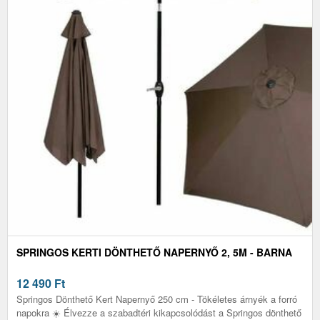
SPRINGOS KERTI DÖNTHETŐ NAPERNYŐ 2, 5M - BARNA
12 490
Ft
Springos Dönthető Kert Napernyő 250 cm - Tökéletes árnyék a forró
napokra ☀️ Élvezze a szabadtéri kikapcsolódást a Springos dönthető