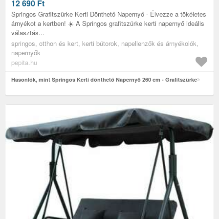
12 690
Ft
Springos Grafitszürke Kerti Dönthető Napernyő - Élvezze a tökéletes
árnyékot a kertben! ☀️ A Springos grafitszürke kerti napernyő ideális
választás...
springos, otthon és kert, kerti bútorok, napellenzők és árnyékolók,
napernyők
pepita.hu
Hasonlók, mint Springos Kerti dönthető Napernyő 260 cm - Grafitszürke