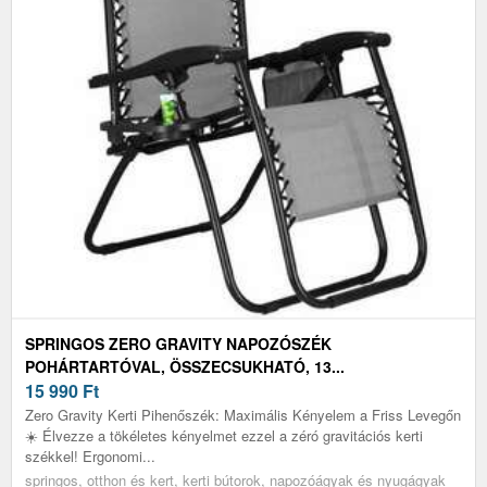
SPRINGOS ZERO GRAVITY NAPOZÓSZÉK
POHÁRTARTÓVAL, ÖSSZECSUKHATÓ, 13...
15 990
Ft
Zero Gravity Kerti Pihenőszék: Maximális Kényelem a Friss Levegőn
☀️ Élvezze a tökéletes kényelmet ezzel a zéró gravitációs kerti
székkel! Ergonomi...
springos, otthon és kert, kerti bútorok, napozóágyak és nyugágyak