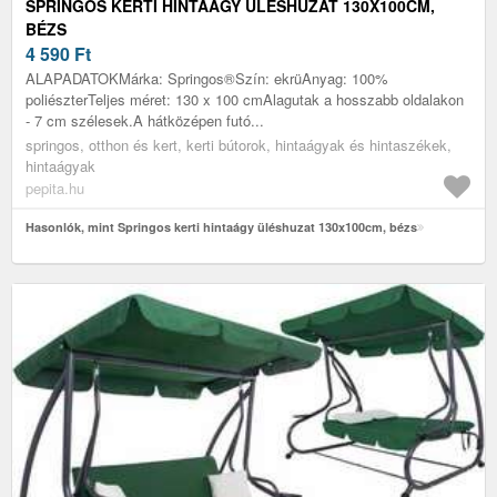
SPRINGOS KERTI HINTAÁGY ÜLÉSHUZAT 130X100CM,
BÉZS
4 590
Ft
ALAPADATOKMárka: Springos®Szín: ekrüAnyag: 100%
poliészterTeljes méret: 130 x 100 cmAlagutak a hosszabb oldalakon
- 7 cm szélesek.A hátközépen futó...
springos, otthon és kert, kerti bútorok, hintaágyak és hintaszékek,
hintaágyak
pepita.hu
Hasonlók, mint Springos kerti hintaágy üléshuzat 130x100cm, bézs