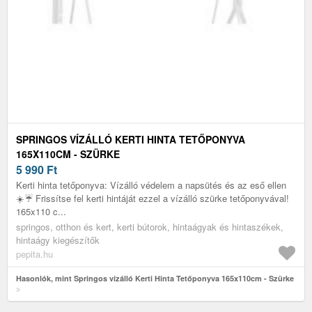
SPRINGOS VÍZÁLLÓ KERTI HINTA TETŐPONYVA
165X110CM - SZÜRKE
5 990
Ft
Kerti hinta tetőponyva: Vízálló védelem a napsütés és az eső ellen
☀️☔ Frissítse fel kerti hintáját ezzel a vízálló szürke tetőponyvával!
165x110 c...
springos, otthon és kert, kerti bútorok, hintaágyak és hintaszékek,
hintaágy kiegészítők
pepita.hu
Hasonlók, mint Springos vízálló Kerti Hinta Tetőponyva 165x110cm - Szürke