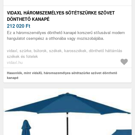
VIDAXL HÁROMSZEMÉLYES SÖTÉTSZÜRKE SZÖVET
DÖNTHETŐ KANAPÉ
212 020
Ft
Ez a háromszemélyes dönthető kanapé korszerű stílusával modern
hangulatot csempész a otthonába vagy moziszobájába.
vidaxl, szürke, bútorok, székek, karosszékek, dönthető háttámlás
székek és fotelek
vidaxl.hu
Hasonlók, mint vidaXL háromszemélyes sötétszürke szövet dönthető
kanapé