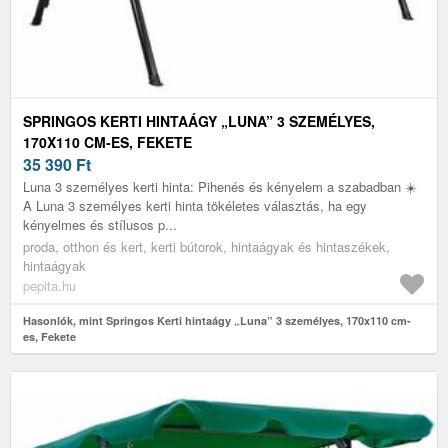
SPRINGOS KERTI HINTAÁGY „LUNA” 3 SZEMÉLYES,
170X110 CM-ES, FEKETE
35 390
Ft
Luna 3 személyes kerti hinta: Pihenés és kényelem a szabadban ☀️
A Luna 3 személyes kerti hinta tökéletes választás, ha egy
kényelmes és stílusos p...
proda, otthon és kert, kerti bútorok, hintaágyak és hintaszékek,
hintaágyak
pepita.hu
Hasonlók, mint Springos Kerti hintaágy „Luna” 3 személyes, 170x110 cm-
es, Fekete