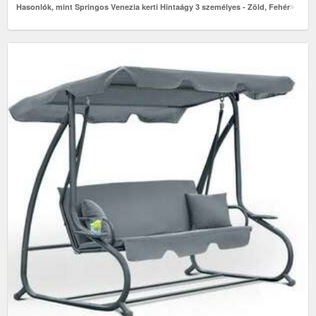
Hasonlók, mint Springos Venezia kerti Hintaágy 3 személyes - Zöld, Fehér