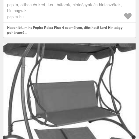
pepita, otthon és kert, kerti bútorok, hintaágyak és hintaszékek,
hintaágyak
pepita.hu
Hasonlók, mint Pepita Relax Plus 4 személyes, dönthető kerti Hintaágy
pohártartó...