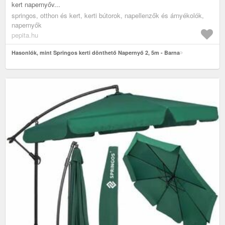
kert napernyőv...
springos, otthon és kert, kerti bútorok, napellenzők és árnyékolók,
napernyők
pepita.hu
Hasonlók, mint Springos kerti dönthető Napernyő 2, 5m - Barna