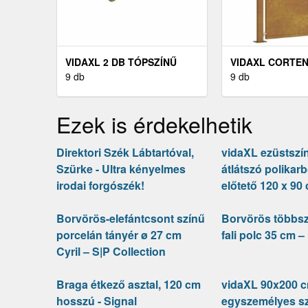
VIDAXL 2 DB TÓPSZÍNŰ
VIDAXL CORTEN
SZÖVET SZÉKPÁRNA 50 X
9 db
KERTI KAPU 105
9 db
50 X 7 CM
Ezek is érdekelhetik
Direktori Szék Lábtartóval,
vidaXL ezüstszí
Szürke - Ultra kényelmes
átlátszó polikarb
irodai forgószék!
előtető 120 x 90
Borvörös-elefántcsont színű
Borvörös többsz
porcelán tányér ø 27 cm
fali polc 35 cm 
Cyril – S|P Collection
Braga étkező asztal, 120 cm
vidaXL 90x200 
hosszú - Signal
egyszemélyes s