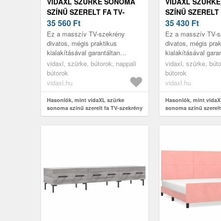
VIDAXL SZÜRKE SONOMA
VIDAXL SZÜRK
SZÍNŰ SZERELT FA TV-
SZÍNŰ SZERELT 
SZEKRÉNY 150X36X50 CM
35 560
Ft
SZEKRÉNY 150X
35 430
Ft
Ez a masszív TV-szekrény
Ez a masszív TV-s
divatos, mégis praktikus
divatos, mégis prak
kialakításával garantáltan
kialakításával gara
szobája gyöngyszeme lesz.
szobája gyöngysze
vidaxl, szürke, bútorok, nappali
vidaxl, szürke, bút
bútorok
bútorok
vidaxl.hu
vidaxl.hu
Hasonlók, mint vidaXL szürke
Hasonlók, mint vidaX
sonoma színű szerelt fa TV-szekrény
sonoma színű szerelt
150x36x50 cm
150x36x50 cm