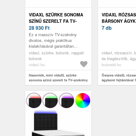
VIDAXL SZÜRKE SONOMA
VIDAXL RÓZSAS
SZÍNŰ SZERELT FA TV-
BÁRSONY ÁGYK
SZEKRÉNY 150X36X50 CM
28 930
Ft
FEJTÁMLÁVAL 1
7 db
CM
Ez a masszív TV-szekrény
divatos, mégis praktikus
kialakításával garantáltan
szobája gyöngyszeme lesz.
vidaxl, szürke, bútorok, nappali
vidaxl, rózsaszín, 
bútorok
és kiegészítők, ág
ágykeretek
vidaxl.hu
butoraid.hu
Hasonlók, mint vidaXL szürke
Összes vidaXL rózsa
sonoma színű szerelt fa TV-szekrény
ágykeret fejtámlával 
150x36x50 cm