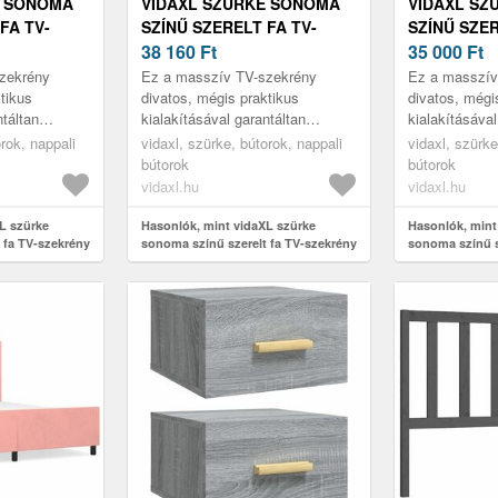
E SONOMA
VIDAXL SZÜRKE SONOMA
VIDAXL SZ
FA TV-
SZÍNŰ SZERELT FA TV-
SZÍNŰ SZER
36X50 CM
SZEKRÉNY 150X36X50 CM
38 160
Ft
SZEKRÉNY 
35 000
Ft
zekrény
Ez a masszív TV-szekrény
Ez a masszív
tikus
divatos, mégis praktikus
divatos, mégi
ntáltan
kialakításával garantáltan
kialakításával
me lesz.
szobája gyöngyszeme lesz.
szobája gyön
orok, nappali
vidaxl, szürke, bútorok, nappali
vidaxl, szürke
bútorok
bútorok
vidaxl.hu
vidaxl.hu
L szürke
Hasonlók, mint vidaXL szürke
Hasonlók, mint
 fa TV-szekrény
sonoma színű szerelt fa TV-szekrény
sonoma színű s
150x36x50 cm
150x36x50 cm