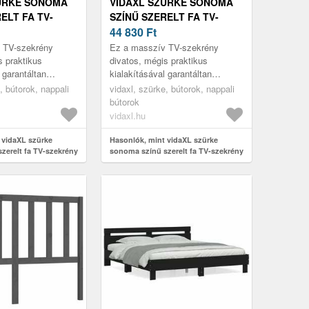
ÜRKE SONOMA
VIDAXL SZÜRKE SONOMA
ELT FA TV-
SZÍNŰ SZERELT FA TV-
150X36X50 CM
SZEKRÉNY 150X36X50 CM
44 830
Ft
 TV-szekrény
Ez a masszív TV-szekrény
s praktikus
divatos, mégis praktikus
 garantáltan
kialakításával garantáltan
gyszeme lesz.
szobája gyöngyszeme lesz.
, bútorok, nappali
vidaxl, szürke, bútorok, nappali
bútorok
vidaxl.hu
 vidaXL szürke
Hasonlók, mint vidaXL szürke
zerelt fa TV-szekrény
sonoma színű szerelt fa TV-szekrény
150x36x50 cm