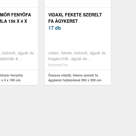
ÖMÖR FENYŐFA
VIDAXL FEKETE SZERELT
A 156 X 4 X
FA ÁGYKERET
FEJTÁMLÁVAL 200 X 200
17 db
CM
e, bútorok, ágyak és
vidaxl, fekete, bútorok, ágyak és
fejtámlák &
kiegészítők, ágyak és
ágykeretek
butoraid.hu
tömör fenyőfa
Összes vidaXL fekete szerelt fa
 x 4 x 100 cm
ágykeret fejtámlával 200 x 200 cm