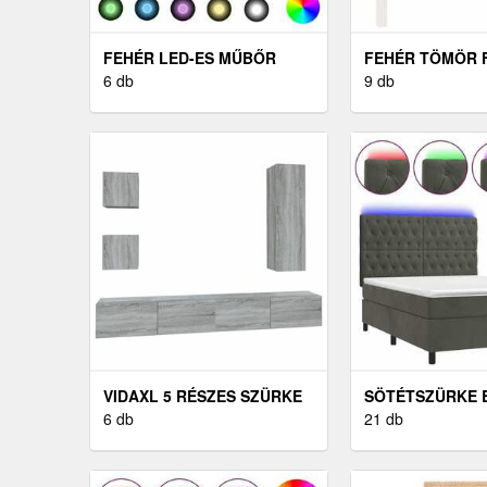
FEHÉR LED-ES MŰBŐR
FEHÉR TÖMÖR 
ÁGYKERET 180 X 200 CM
6 db
FEJTÁMLA 81 X 
9 db
VIDAXL 5 RÉSZES SZÜRKE
SÖTÉTSZÜRKE 
SONOMA SZÍNŰ SZERELT
6 db
RUGÓS ÉS LED-
21 db
FA TV-SZEKRÉNYSZETT
MATRACCAL 14