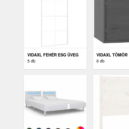
VIDAXL FEHÉR ESG ÜVEG
VIDAXL TÖMÖR
ÉS ALUMÍNIUM TOLÓAJTÓ
5 db
FALISZEKRÉNY 31
6 db
102, 5X205 CM
30 CM