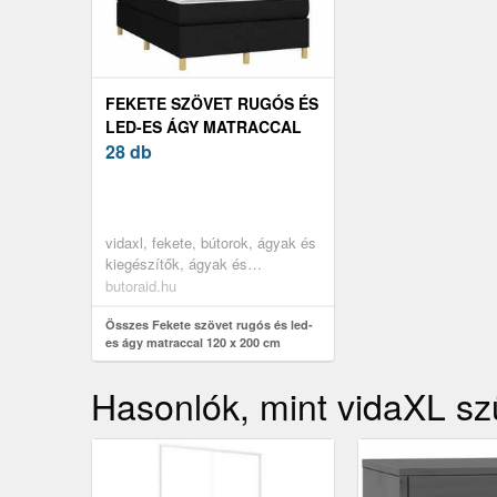
FEKETE SZÖVET RUGÓS ÉS
LED-ES ÁGY MATRACCAL
120 X 200 CM
28 db
vidaxl, fekete, bútorok, ágyak és
kiegészítők, ágyak és
ágykeretek
butoraid.hu
Összes Fekete szövet rugós és led-
es ágy matraccal 120 x 200 cm
Hasonlók, mint vidaXL s