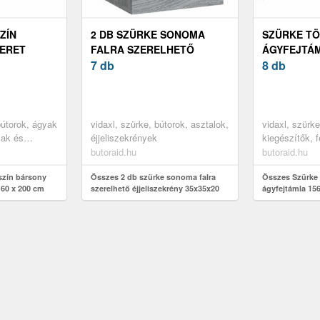
ZÍN
2 DB SZÜRKE SONOMA
SZÜRKE T
ERET
FALRA SZERELHETŐ
ÁGYFEJTÁML
60 X 200
ÉJJELISZEKRÉNY 35X35X20
7 db
100 CM
8 db
CM
bútorok, ágyak
vidaxl, szürke, bútorok, asztalok,
vidaxl, szürk
yak és
éjjeliszekrények
kiegészítők, 
lábtámlák
butoraid.hu
butoraid.hu
szín bársony
Összes 2 db szürke sonoma falra
Összes Szürke 
160 x 200 cm
szerelhető éjjeliszekrény 35x35x20
ágyfejtámla 156
cm