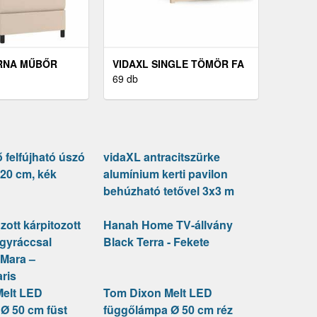
RNA MŰBŐR
VIDAXL SINGLE TÖMÖR FA
Y MATRACCAL
ÁGYKERET 90 X 190 CM
69 db
 90X190 CM
 felfújható úszó
vidaXL antracitszürke
 120 cm, kék
alumínium kerti pavilon
behúzható tetővel 3x3 m
zott kárpitozott
Hanah Home TV-állvány
ágyráccsal
Black Terra - Fekete
Mara –
ris
Melt LED
Tom Dixon Melt LED
Ø 50 cm füst
függőlámpa Ø 50 cm réz