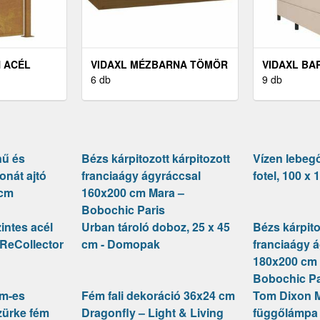
 ACÉL
VIDAXL MÉZBARNA TÖMÖR
VIDAXL BA
 X 130 CM
FENYŐFA FALISZEKRÉNY
6 db
RUGÓS ÁG
9 db
60 X 30 X 30 CM
ÉS LED-DEL
nű és
Bézs kárpitozott kárpitozott
Vízen lebegő
onát ajtó
franciaágy ágyráccsal
fotel, 100 x
 cm
160x200 cm Mara –
Bobochic Paris
intes acél
Urban tároló doboz, 25 x 45
Bézs kárpito
– ReCollector
cm - Domopak
franciaágy 
180x200 cm 
Bobochic Pa
cm-es
Fém fali dekoráció 36x24 cm
Tom Dixon 
zürke fém
Dragonfly – Light & Living
függőlámpa 