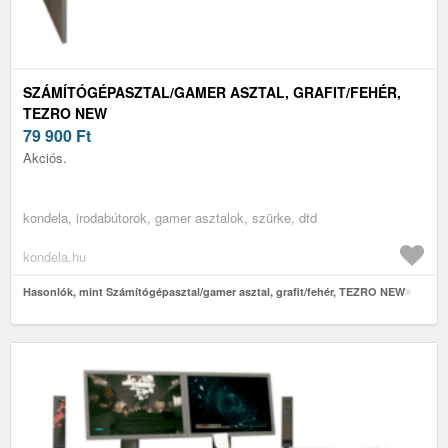
SZÁMÍTÓGÉPASZTAL/GAMER ASZTAL, GRAFIT/FEHÉR,
TEZRO NEW
79 900
Ft
Akciós.
kondela, irodabútorok, gamer asztalok, szürke, dtd
kondela.hu
Hasonlók, mint Számítógépasztal/gamer asztal, grafit/fehér, TEZRO NEW