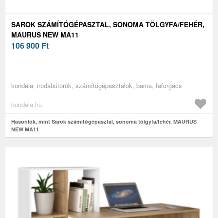
SAROK SZÁMÍTÓGÉPASZTAL, SONOMA TÖLGYFA/FEHÉR,
MAURUS NEW MA11
106 900
Ft
kondela, irodabútorok, számítógépasztalok, barna, faforgács
kondela.hu
Hasonlók, mint Sarok számítógépasztal, sonoma tölgyfa/fehér, MAURUS
NEW MA11