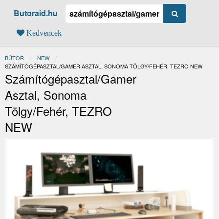
Butoraid.hu
Kedvencek
BÚTOR
NEW
JELENLEGI:
SZÁMÍTÓGÉPASZTAL/GAMER ASZTAL, SONOMA TÖLGY/FEHÉR, TEZRO NEW
Számítógépasztal/gamer
Asztal, Sonoma
Tölgy/fehér, TEZRO
NEW