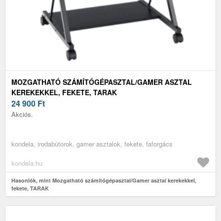
MOZGATHATÓ SZÁMÍTÓGÉPASZTAL/GAMER ASZTAL
KEREKEKKEL, FEKETE, TARAK
24 900
Ft
Akciós.
kondela, irodabútorok, gamer asztalok, fekete, faforgács
kondela.hu
Hasonlók, mint Mozgatható számítógépasztal/Gamer asztal kerekekkel,
fekete, TARAK