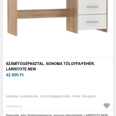
SZÁMÍTÓGÉPASZTAL, SONOMA TÖLGYFA/FEHÉR,
LARISTOTE NEW
42 900
Ft
kondela, irodabútorok, számítógépasztalok, fehér, faforgács
kondela.hu
Hasonlók, mint Számítógépasztal, sonoma tölgyfa/fehér, LARISTOTE NEW