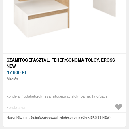
SZÁMÍTÓGÉPASZTAL, FEHÉR/SONOMA TÖLGY, EROSS
NEW
47 900
Ft
Akciós.
kondela, irodabútorok, számítógépasztalok, barna, faforgács
kondela.hu
Hasonlók, mint Számítógépasztal, fehér/sonoma tölgy, EROSS NEW