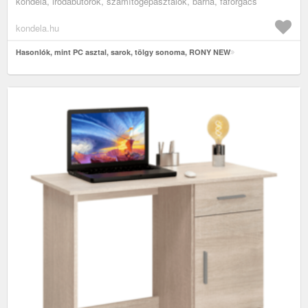
kondela, irodabútorok, számítógépasztalok, barna, faforgács
kondela.hu
Hasonlók, mint PC asztal, sarok, tölgy sonoma, RONY NEW