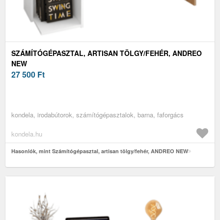
SZÁMÍTÓGÉPASZTAL, ARTISAN TÖLGY/FEHÉR, ANDREO
NEW
27 500
Ft
kondela, irodabútorok, számítógépasztalok, barna, faforgács
kondela.hu
Hasonlók, mint Számítógépasztal, artisan tölgy/fehér, ANDREO NEW