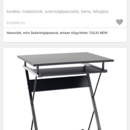
kondela, irodabútorok, számítógépasztalok, barna, faforgács
kondela.hu
Hasonlók, mint Számítógépasztal, artisan tölgy/fehér, TULIO NEW