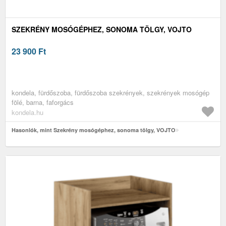
SZEKRÉNY MOSÓGÉPHEZ, SONOMA TÖLGY, VOJTO
23 900
Ft
kondela, fürdőszoba, fürdőszoba szekrények, szekrények mosógép
fölé, barna, faforgács
kondela.hu
Hasonlók, mint Szekrény mosógéphez, sonoma tölgy, VOJTO