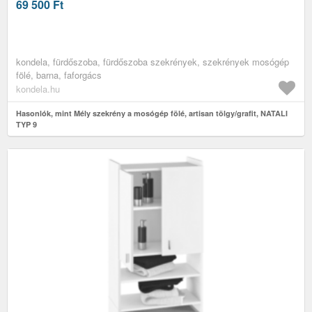
69 500
Ft
kondela, fürdőszoba, fürdőszoba szekrények, szekrények mosógép
fölé, barna, faforgács
kondela.hu
Hasonlók, mint Mély szekrény a mosógép fölé, artisan tölgy/grafit, NATALI
TYP 9