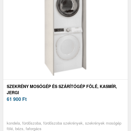
SZEKRÉNY MOSÓGÉP ÉS SZÁRÍTÓGÉP FÖLÉ, KASMÍR,
JERGI
61 900
Ft
kondela, fürdőszoba, fürdőszoba szekrények, szekrények mosógép
fölé, bézs, faforgács