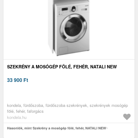
SZEKRÉNY A MOSÓGÉP FÖLÉ, FEHÉR, NATALI NEW
33 900
Ft
kondela, fürdőszoba, fürdőszoba szekrények, szekrények mosógép
fölé, fehér, faforgács
kondela.hu
Hasonlók, mint Szekrény a mosógép fölé, fehér, NATALI NEW