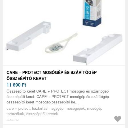
CARE + PROTECT MOSÓGÉP ÉS SZÁRÍTÓGÉP
ÖSSZEÉPÍTŐ KERET
11 690
Ft
Összeépítő keret CARE + PROTECT mosógép és szárítógép
összeépítő keret: CARE + PROTECT mosógép és szárítógép
összeépítő keret mosógép összeépítő ke...
care + protect, háztartási nagygép, mosógépek, mosógép
tartozékok, összeépítő keretek
alza.hu