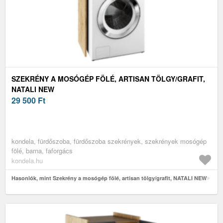
SZEKRÉNY A MOSÓGÉP FÖLÉ, ARTISAN TÖLGY/GRAFIT,
NATALI NEW
29 500
Ft
kondela, fürdőszoba, fürdőszoba szekrények, szekrények mosógép
fölé, barna, faforgács
kondela.hu
Hasonlók, mint Szekrény a mosógép fölé, artisan tölgy/grafit, NATALI NEW