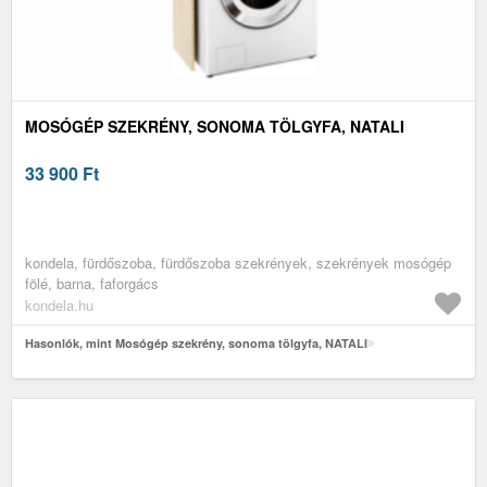
MOSÓGÉP SZEKRÉNY, SONOMA TÖLGYFA, NATALI
33 900
Ft
kondela, fürdőszoba, fürdőszoba szekrények, szekrények mosógép
fölé, barna, faforgács
kondela.hu
Hasonlók, mint Mosógép szekrény, sonoma tölgyfa, NATALI