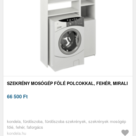
SZEKRÉNY MOSÓGÉP FÖLÉ POLCOKKAL, FEHÉR, MIRALI
66 500
Ft
kondela, fürdőszoba, fürdőszoba szekrények, szekrények mosógép
fölé, fehér, faforgács
kondela.hu