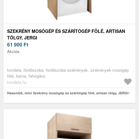
SZEKRÉNY MOSÓGÉP ÉS SZÁRÍTÓGÉP FÖLÉ, ARTISAN
TÖLGY, JERGI
61 900
Ft
Akciós.
kondela, fürdőszoba, fürdőszoba szekrények, szekrények mosógép
fölé, barna, faforgács
kondela.hu
Hasonlók, mint Szekrény mosógép és szárítógép fölé, artisan tölgy, JERGI