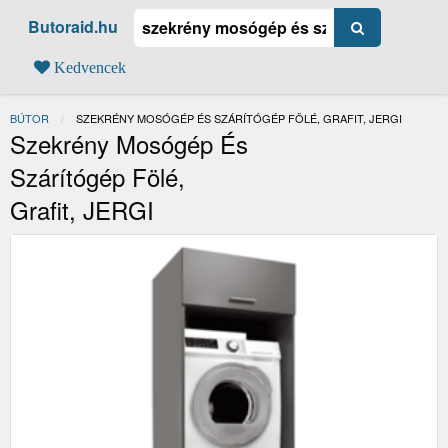
Butoraid.hu
Kedvencek
BÚTOR
JELENLEGI:
SZEKRÉNY MOSÓGÉP ÉS SZÁRÍTÓGÉP FÖLÉ, GRAFIT, JERGI
Szekrény Mosógép És
Szárítógép Fölé,
Grafit, JERGI