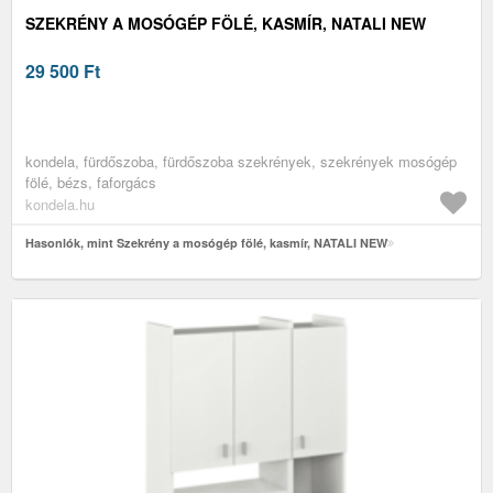
SZEKRÉNY A MOSÓGÉP FÖLÉ, KASMÍR, NATALI NEW
29 500
Ft
kondela, fürdőszoba, fürdőszoba szekrények, szekrények mosógép
fölé, bézs, faforgács
kondela.hu
Hasonlók, mint Szekrény a mosógép fölé, kasmír, NATALI NEW