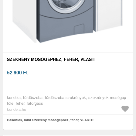
SZEKRÉNY MOSÓGÉPHEZ, FEHÉR, VLASTI
52 900
Ft
kondela, fürdőszoba, fürdőszoba szekrények, szekrények mosógép
fölé, fehér, faforgács
kondela.hu
Hasonlók, mint Szekrény mosógéphez, fehér, VLASTI