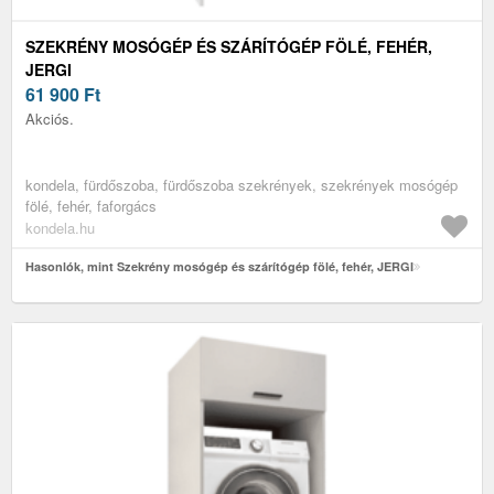
SZEKRÉNY MOSÓGÉP ÉS SZÁRÍTÓGÉP FÖLÉ, FEHÉR,
JERGI
61 900
Ft
Akciós.
kondela, fürdőszoba, fürdőszoba szekrények, szekrények mosógép
fölé, fehér, faforgács
kondela.hu
Hasonlók, mint Szekrény mosógép és szárítógép fölé, fehér, JERGI