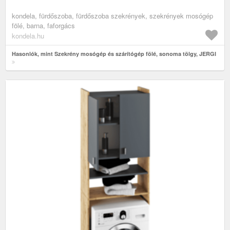
kondela, fürdőszoba, fürdőszoba szekrények, szekrények mosógép
fölé, barna, faforgács
kondela.hu
Hasonlók, mint Szekrény mosógép és szárítógép fölé, sonoma tölgy, JERGI