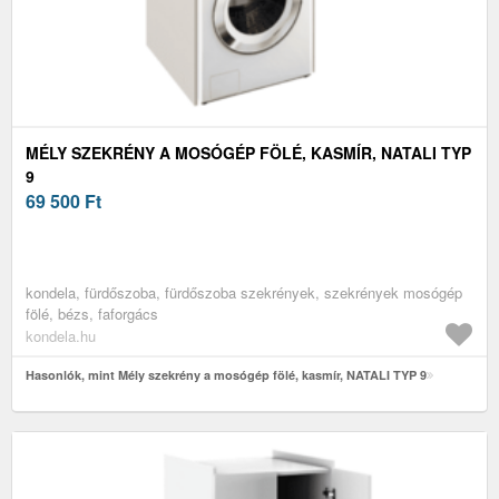
MÉLY SZEKRÉNY A MOSÓGÉP FÖLÉ, KASMÍR, NATALI TYP
9
69 500
Ft
kondela, fürdőszoba, fürdőszoba szekrények, szekrények mosógép
fölé, bézs, faforgács
kondela.hu
Hasonlók, mint Mély szekrény a mosógép fölé, kasmír, NATALI TYP 9