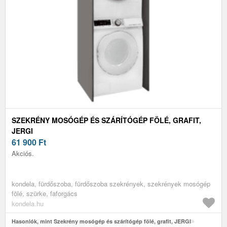
SZEKRÉNY MOSÓGÉP ÉS SZÁRÍTÓGÉP FÖLÉ, GRAFIT,
JERGI
61 900
Ft
Akciós.
kondela, fürdőszoba, fürdőszoba szekrények, szekrények mosógép
fölé, szürke, faforgács
kondela.hu
Hasonlók, mint Szekrény mosógép és szárítógép fölé, grafit, JERGI