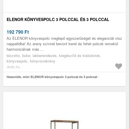
ELENOR KÖNYVESPOLC 3 POLCCAL ÉS 3 POLCCAL
192 790
Ft
Az ELENOR könyvespolc meglepő egyszerűséget és eleganciát visz
nappalidba! Az arany színnel bevont keret és fehér polcok remekül
harmonizálnak más ...
bizzotto, bútor, lakberendezés, kiegészítõ és kisbútorok,
könyvespolc, könyvszekrény
dodo.hu
Hasonlók, mint ELENOR könyvespolc 3 polccal és 3 polccal