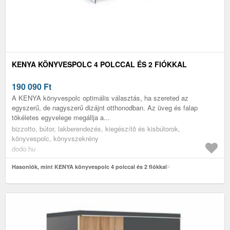
KENYA KÖNYVESPOLC 4 POLCCAL ÉS 2 FIÓKKAL
190 090
Ft
A KENYA könyvespolc optimális választás, ha szereted az
egyszerű, de nagyszerű dizájnt otthonodban. Az üveg és falap
tökéletes egyvelege megállja a...
bizzotto, bútor, lakberendezés, kiegészítõ és kisbútorok,
könyvespolc, könyvszekrény
dodo.hu
Hasonlók, mint KENYA könyvespolc 4 polccal és 2 fiókkal