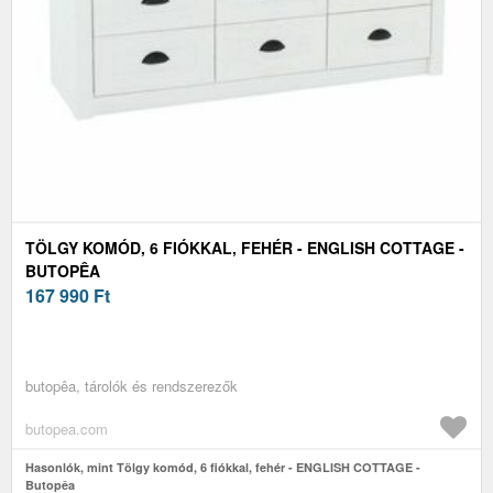
TÖLGY KOMÓD, 6 FIÓKKAL, FEHÉR - ENGLISH COTTAGE -
BUTOPÊA
167 990
Ft
butopêa, tárolók és rendszerezők
butopea.com
Hasonlók, mint Tölgy komód, 6 fiókkal, fehér - ENGLISH COTTAGE -
Butopêa