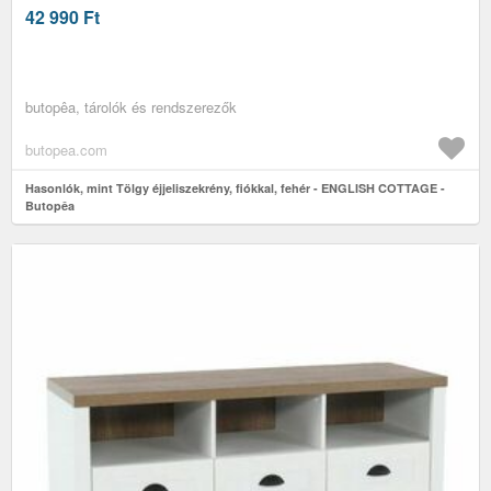
42 990
Ft
butopêa, tárolók és rendszerezők
butopea.com
Hasonlók, mint Tölgy éjjeliszekrény, fiókkal, fehér - ENGLISH COTTAGE -
Butopêa