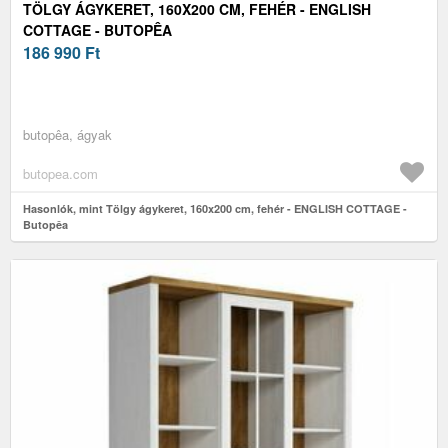
TÖLGY ÁGYKERET, 160X200 CM, FEHÉR - ENGLISH
COTTAGE - BUTOPÊA
186 990
Ft
butopêa, ágyak
butopea.com
Hasonlók, mint Tölgy ágykeret, 160x200 cm, fehér - ENGLISH COTTAGE -
Butopêa