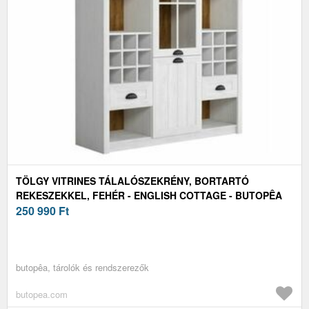
TÖLGY VITRINES TÁLALÓSZEKRÉNY, BORTARTÓ
REKESZEKKEL, FEHÉR - ENGLISH COTTAGE - BUTOPÊA
250 990
Ft
butopêa, tárolók és rendszerezők
butopea.com