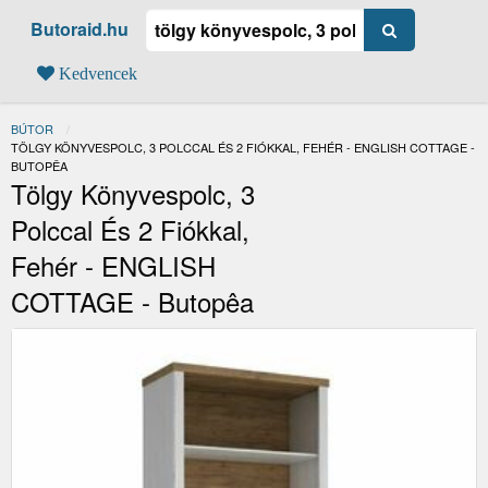
Butoraid.hu
Kedvencek
BÚTOR
JELENLEGI:
TÖLGY KÖNYVESPOLC, 3 POLCCAL ÉS 2 FIÓKKAL, FEHÉR - ENGLISH COTTAGE -
BUTOPÊA
Tölgy Könyvespolc, 3
Polccal És 2 Fiókkal,
Fehér - ENGLISH
COTTAGE - Butopêa