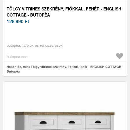
TÖLGY VITRINES SZEKRÉNY, FIÓKKAL, FEHÉR - ENGLISH
COTTAGE - BUTOPÊA
128 990
Ft
butopêa, tárolók és rendszerezők
butopea.com
Hasonlók, mint Tölgy vitrines szekrény, fiókkal, fehér - ENGLISH COTTAGE -
Butopêa