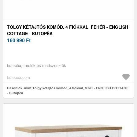
TÖLGY KÉTAJTÓS KOMÓD, 4 FIÓKKAL, FEHÉR - ENGLISH
COTTAGE - BUTOPÊA
160 990
Ft
butopêa, tárolók és rendszerezők
butopea.com
Hasonlók, mint Tölgy kétajtós komód, 4 fiókkal, fehér - ENGLISH COTTAGE
- Butopêa