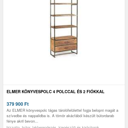
ELMER KÖNYVESPOLC 4 POLCCAL ÉS 2 FIÓKKAL
379 900
Ft
Az ELMER könyvespolc tágas tárolófelülettel fogja belopni magát a
szívedbe és nappalidba is. A tömör akácfából készült bútordarab
fénye akril bevon...
bizzotto, bútor, lakberendezés, kiegészítõ és kisbútorok,