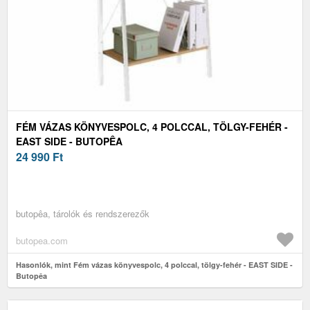
FÉM VÁZAS KÖNYVESPOLC, 4 POLCCAL, TÖLGY-FEHÉR -
EAST SIDE - BUTOPÊA
24 990
Ft
butopêa, tárolók és rendszerezők
butopea.com
Hasonlók, mint Fém vázas könyvespolc, 4 polccal, tölgy-fehér - EAST SIDE -
Butopêa