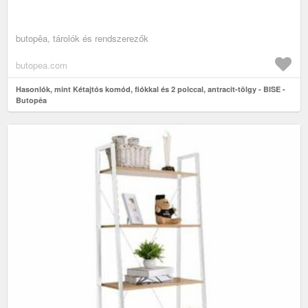
butopêa, tárolók és rendszerezők
butopea.com
Hasonlók, mint Kétajtós komód, fiókkal és 2 polccal, antracit-tölgy - BISE -
Butopêa