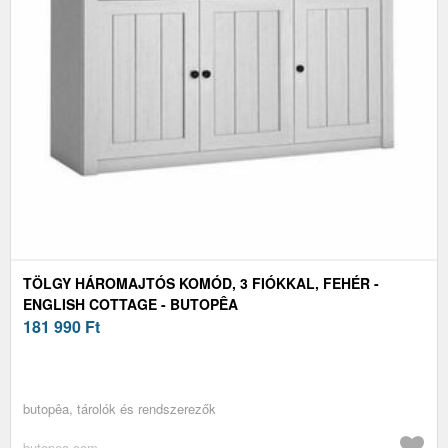
TÖLGY HÁROMAJTÓS KOMÓD, 3 FIÓKKAL, FEHÉR -
ENGLISH COTTAGE - BUTOPÊA
181 990
Ft
butopêa, tárolók és rendszerezők
butopea.com