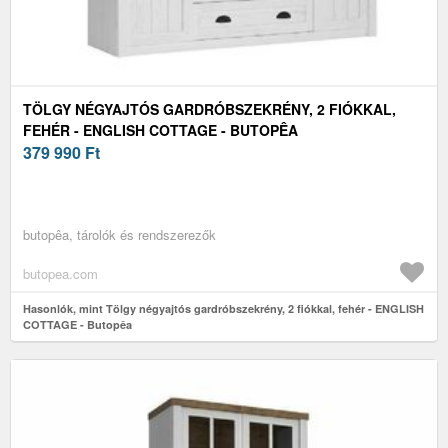
TÖLGY NÉGYAJTÓS GARDRÓBSZEKRÉNY, 2 FIÓKKAL,
FEHÉR - ENGLISH COTTAGE - BUTOPÊA
379 990
Ft
butopêa, tárolók és rendszerezők
butopea.com
Hasonlók, mint Tölgy négyajtós gardróbszekrény, 2 fiókkal, fehér - ENGLISH
COTTAGE - Butopêa