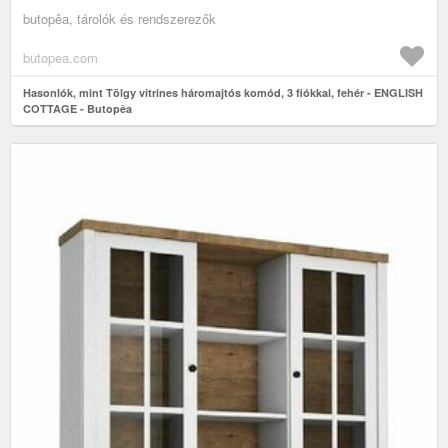
butopêa, tárolók és rendszerezők
butopea.com
Hasonlók, mint Tölgy vitrines háromajtós komód, 3 fiókkal, fehér - ENGLISH
COTTAGE - Butopêa