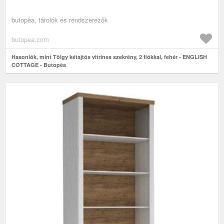
butopêa, tárolók és rendszerezők
butopea.com
Hasonlók, mint Tölgy kétajtós vitrines szekrény, 2 fiókkal, fehér - ENGLISH
COTTAGE - Butopêa