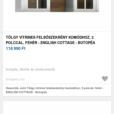
TÖLGY VITRINES FELSŐSZEKRÉNY KOMÓDHOZ, 2
POLCCAL, FEHÉR - ENGLISH COTTAGE - BUTOPÊA
118 990
Ft
butopêa, tárolók és rendszerezők
butopea.com
Hasonlók, mint Tölgy vitrines felsőszekrény komódhoz, 2 polccal, fehér -
ENGLISH COTTAGE - Butopêa