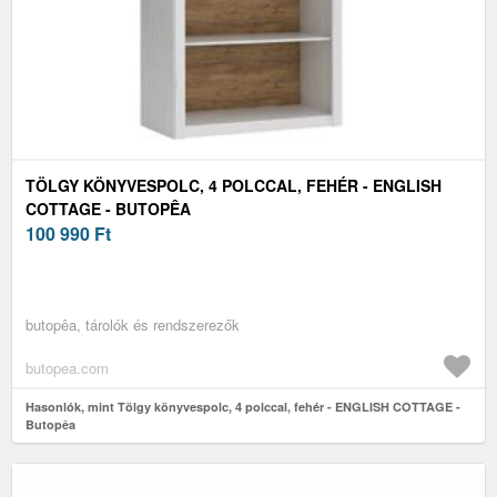
TÖLGY KÖNYVESPOLC, 4 POLCCAL, FEHÉR - ENGLISH
COTTAGE - BUTOPÊA
100 990
Ft
butopêa, tárolók és rendszerezők
butopea.com
Hasonlók, mint Tölgy könyvespolc, 4 polccal, fehér - ENGLISH COTTAGE -
Butopêa