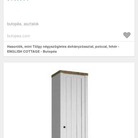
butopêa, asztalok
butopea.com
Hasonlók, mint Tölgy négyszögletes dohányzóasztal, polccal, fehér -
ENGLISH COTTAGE - Butopêa