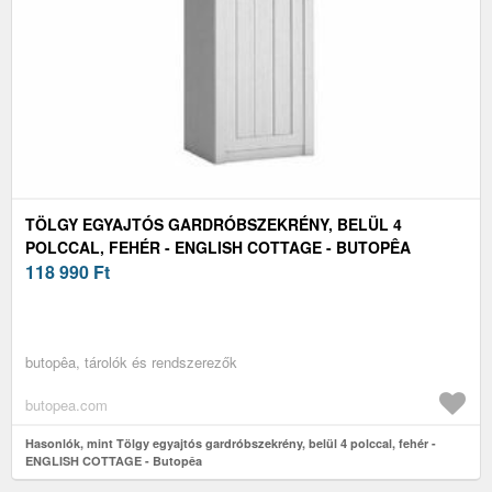
TÖLGY EGYAJTÓS GARDRÓBSZEKRÉNY, BELÜL 4
POLCCAL, FEHÉR - ENGLISH COTTAGE - BUTOPÊA
118 990
Ft
butopêa, tárolók és rendszerezők
butopea.com
Hasonlók, mint Tölgy egyajtós gardróbszekrény, belül 4 polccal, fehér -
ENGLISH COTTAGE - Butopêa