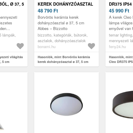
ÓL, Ø 37, 5
KEREK DOHÁNYZÓASZTAL
DR375 IP54
Ø 37, 5 CM ABBES –
48 790
Ft
5 CM
45 990
Ft
BIZZOTTO
mennyezeti
Borvörös kerámia kerek
A kerek Cleo
észetes
dohányzóasztal ø 37, 5 cm
lámpa világos
nden
Abbes – Bizzotto
ernyővel van f
erete
szórófej műan
ső lámpák,
bizzotto, kategóriák, bútorok,
temar lighting
. Az üvegből
Gyönyörű fa 
asztalok, dohányzóasztalok
mennyezeti l
természe...
bonami.hu
feny24.hu
ezeti világítás
Hasonlók, mint Borvörös kerámia
Hasonlók, mint
, 5 cm
kerek dohányzóasztal ø 37, 5 cm
Cleo DR375 IP5
Abbes – Bizzotto