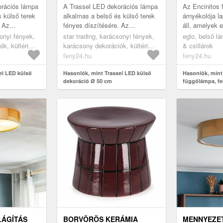
orációs lámpa
A Trassel LED dekorációs lámpa
Az Encinitos
 külső terek
alkalmas a belső és külső terek
árnyékolója l
. Az
fényes díszítésére. Az
áll, amelyek
ból készült
alumínium zsinórokból készült
helyezkednek 
sonyi fények,
star trading, karácsonyi fények,
eglo, belső l
eleg fehér
gömb belsejében meleg fehér
árnyékolót eg
k, kültéri
karácsony dekorációk, kültéri
& csillárok
LED...
ketrecszerűvé 
ió
karácsonyi dekoráció
feny24.hu
feny24.hu
el LED külső
Hasonlók, mint Trassel LED külső
Hasonlók, mint
dekoráció Ø 50 cm
függőlámpa, fek
LÁGÍTÁS
BORVÖRÖS KERÁMIA
MENNYEZET