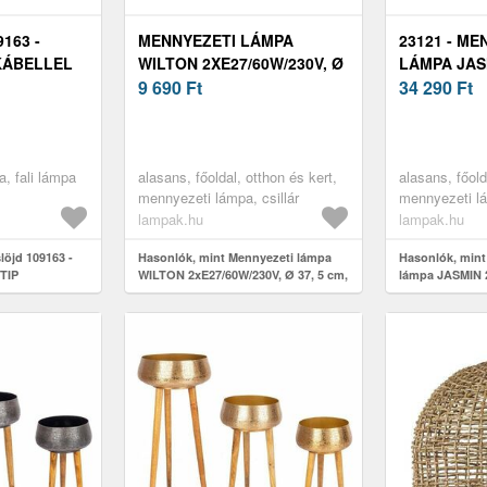
163 -
MENNYEZETI LÁMPA
23121 - ME
KÁBELLEL
WILTON 2XE27/60W/230V, Ø
LÁMPA JAS
30V Ø 37, 5
37, 5 CM, FEKETE
9 690
Ft
2XE27/20W/
34 290
Ft
M 109163
SKU046430
WENGE 231
a, fali lámpa
alasans, főoldal, otthon és kert,
alasans, főold
mennyezeti lámpa, csillár
mennyezeti lá
lampak.hu
lampak.hu
löjd 109163 -
Hasonlók, mint Mennyezeti lámpa
Hasonlók, mint
 TIP
WILTON 2xE27/60W/230V, Ø 37, 5 cm,
lámpa JASMIN 
 5 cm fényes
fekete SKU046430
5 cm wenge 23