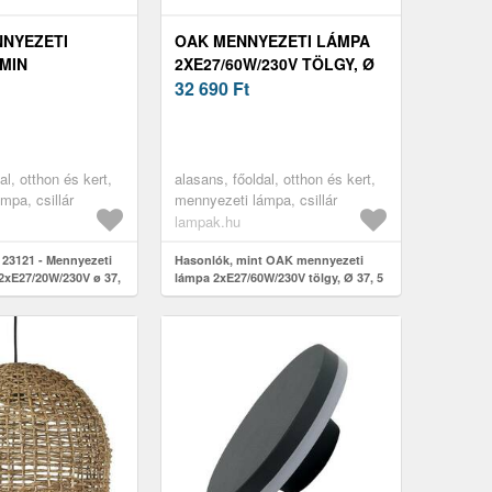
NNYEZETI
OAK MENNYEZETI LÁMPA
MIN
2XE27/60W/230V TÖLGY, Ø
230V Ø 37, 5 CM
37, 5 CM LD.PD-6.2 OAK
32 690
Ft
21
al, otthon és kert,
alasans, főoldal, otthon és kert,
mpa, csillár
mennyezeti lámpa, csillár
lampak.hu
 23121 - Mennyezeti
Hasonlók, mint OAK mennyezeti
2xE27/20W/230V ø 37,
lámpa 2xE27/60W/230V tölgy, Ø 37, 5
121
cm LD.PD-6.2 OAK