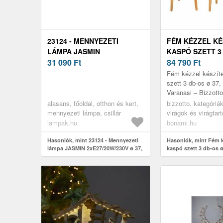
23124 - MENNYEZETI
FÉM KÉZZEL KÉ
LÁMPA JASMIN
KASPÓ SZETT 3
2XE27/20W/230V Ø 37, 5 CM
31 090
Ft
37, 5 CM VARAN
84 790
Ft
FEHÉR TÖLGY 23124
BIZZOTTO
Fém kézzel készíte
szett 3 db-os ø 37,
Varanasi – Bizzotto
alasans, főoldal, otthon és kert,
bizzotto, kategóriá
mennyezeti lámpa, csillár
virágok és virágtart
virágcserepek és 
lampak.hu
bonami.hu
Hasonlók, mint 23124 - Mennyezeti
Hasonlók, mint Fém k
lámpa JASMIN 2xE27/20W/230V ø 37,
kaspó szett 3 db-os ø
5 cm fehér tölgy 23124
Varanasi – Bizzotto