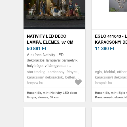
NATIVITY LED DECO
EGLO 411043 - 
LÁMPA, ELEMES, 37 CM
KARÁCSONYI D
50 891
Ft
CUPID 50XLED/0
11 390
Ft
701-37
A színes Nativity LED
dekorációs lámpával bármelyik
helyiséget villámgyorsan
karácsonyi díszbe öltöztetheted.
star trading, karácsonyi fények,
eglo, főoldal, ottho
Nincs szükség tápegységre - 3 x
karácsony dekorációk, beltéri
karácsonyi dekorác
AAA e...
karácsonyi dekoráció
feny24.hu
lampak.hu
Hasonlók, mint Nativity LED deco
Hasonlók, mint Eglo 
lámpa, elemes, 37 cm
Karácsonyi dekoráci
50xLED/0, 06W/3xAA 