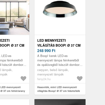
EZETI
LED MENNYEZETI
BOOP! Ø 37 CM
VILÁGÍTÁS BOOP! Ø 37 CM
ANY
FEKETE/KÉK
248 990
Ft
k LED-es
A Boop! kerek LED-es
ámpa fémkeretből
mennyezeti lámpa fémkeretből
ől készült domború
és opálüvegből készült domború
l. A LED-ek
szórófejből áll. A LED-ek
ő lámpák,
carpyen, belső lámpák,
nye széles körben
melegfehér fénye széles körben
ámpák
mennyezeti lámpák
szóródik,...
feny24.hu
t LED mennyezeti
Hasonlók, mint LED mennyezeti
 Ø 37 cm fehér/arany
világítás Boop! Ø 37 cm fekete/kék