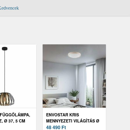
edvencek
 FÜGGŐLÁMPA,
ENVOSTAR KRIS
, Ø 37, 5 CM
MENNYEZETI VILÁGÍTÁS Ø
37, 5 CM FEHÉR
48 490
Ft