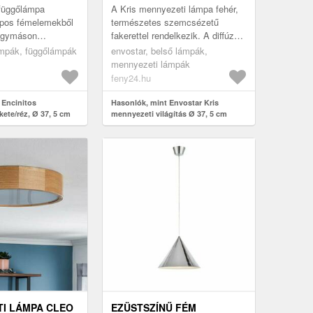
 függőlámpa
A Kris mennyezeti lámpa fehér,
apos fémelemekből
természetes szemcsézetű
 egymáson
fakerettel rendelkezik. A diffúzor
el, és az
üvegből készült, szintén fehér és
ámpák, függőlámpák
envostar, belső lámpák,
yfajta
enyhén ívelt. Az egysze...
mennyezeti lámpák
formálják és ...
feny24.hu
 Encinitos
Hasonlók, mint Envostar Kris
ete/réz, Ø 37, 5 cm
mennyezeti világítás Ø 37, 5 cm
fehér
I LÁMPA CLEO
EZÜSTSZÍNŰ FÉM