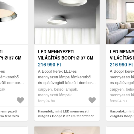
TI
LED MENNYEZETI
LED MENNY
! Ø 37 CM
VILÁGÍTÁS BOOP! Ø 37 CM
VILÁGÍTÁS 
FEHÉR/FEHÉR
216 990
Ft
FEHÉR/AR
216 990
Ft
-es
A Boop! kerek LED-es
A Boop! kere
fémkeretből
mennyezeti lámpa fémkeretből
mennyezeti l
zült domború
és opálüvegből készült domború
és opálüvegb
LED-ek
szórófejből áll. A LED-ek
szórófejből ál
pák,
carpyen, belső lámpák,
carpyen, bels
zéles körben
melegfehér fénye széles körben
melegfehér fé
mennyezeti lámpák
mennyezeti l
szóródik,...
szóródik,...
feny24.hu
feny24.hu
mennyezeti
Hasonlók, mint LED mennyezeti
Hasonlók, min
cm fehér/kék
világítás Boop! Ø 37 cm fehér/fehér
világítás Boop!