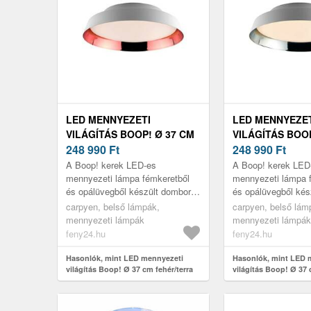
LED MENNYEZETI
LED MENNYEZE
VILÁGÍTÁS BOOP! Ø 37 CM
VILÁGÍTÁS BOOP
FEHÉR/TERRA
248 990
Ft
FEHÉR/KÉK
248 990
Ft
A Boop! kerek LED-es
A Boop! kerek LED
mennyezeti lámpa fémkeretből
mennyezeti lámpa 
és opálüvegből készült domború
és opálüvegből kés
szórófejből áll. A LED-ek
szórófejből áll. A 
carpyen, belső lámpák,
carpyen, belső lám
melegfehér fénye széles körben
melegfehér fénye s
mennyezeti lámpák
mennyezeti lámpák
szóródik,...
szóródik,...
feny24.hu
feny24.hu
Hasonlók, mint LED mennyezeti
Hasonlók, mint LED 
világítás Boop! Ø 37 cm fehér/terra
világítás Boop! Ø 37 