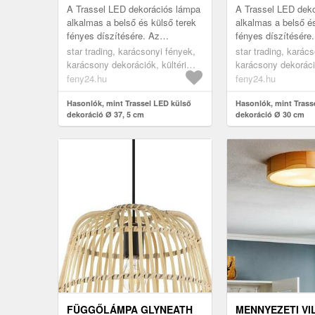
A Trassel LED dekorációs lámpa
A Trassel LED dek
alkalmas a belső és külső terek
alkalmas a belső és
fényes díszítésére. Az
fényes díszítésére
alumínium zsinórokból készült
alumínium zsinórok
star trading, karácsonyi fények,
star trading, karác
gömb belsejében meleg fehér
gömb belsejében m
karácsony dekorációk, kültéri
karácsony dekoráció
LED...
LED...
karácsonyi dekoráció
karácsonyi dekorác
feny24.hu
feny24.hu
Hasonlók, mint Trassel LED külső
Hasonlók, mint Trass
dekoráció Ø 37, 5 cm
dekoráció Ø 30 cm
FÜGGŐLÁMPA GLYNEATH
MENNYEZETI VI