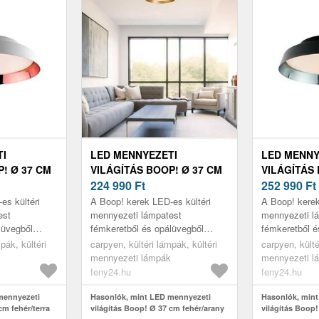
TI
LED MENNYEZETI
LED MENNY
! Ø 37 CM
VILÁGÍTÁS BOOP! Ø 37 CM
VILÁGÍTÁS 
FEHÉR/ARANY
224 990
Ft
FEKETE/KÉ
252 990
Ft
es kültéri
A Boop! kerek LED-es kültéri
A Boop! kerek
est
mennyezeti lámpatest
mennyezeti l
lüvegből
fémkeretből és opálüvegből
fémkeretből é
rófejből áll.
készült domború szórófejből áll.
készült dombor
pák, kültéri
carpyen, kültéri lámpák, kültéri
carpyen, külté
ér fénye
A LED-ek melegfehér fénye
A LED-ek mel
mennyezeti lámpák
mennyezeti l
széles körb...
széles körb...
feny24.hu
feny24.hu
mennyezeti
Hasonlók, mint LED mennyezeti
Hasonlók, min
cm fehér/terra
világítás Boop! Ø 37 cm fehér/arany
világítás Boop!