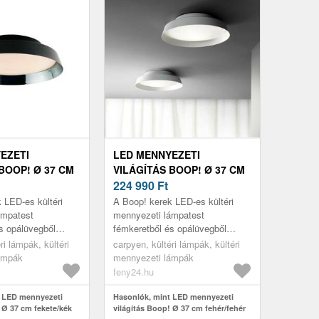
EZETI
LED MENNYEZETI
BOOP! Ø 37 CM
VILÁGÍTÁS BOOP! Ø 37 CM
K
FEHÉR/FEHÉR
224 990
Ft
 LED-es kültéri
A Boop! kerek LED-es kültéri
ámpatest
mennyezeti lámpatest
s opálüvegből
fémkeretből és opálüvegből
ú szórófejből áll.
készült domború szórófejből áll.
ri lámpák, kültéri
carpyen, kültéri lámpák, kültéri
egfehér fénye
A LED-ek melegfehér fénye
ámpák
mennyezeti lámpák
széles körb...
feny24.hu
t LED mennyezeti
Hasonlók, mint LED mennyezeti
 Ø 37 cm fekete/kék
világítás Boop! Ø 37 cm fehér/fehér