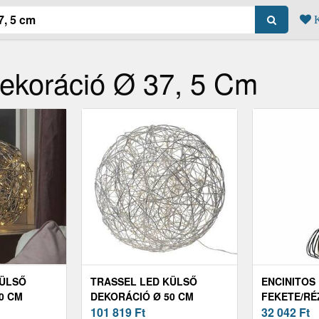
K
ekoráció Ø 37, 5 Cm
KÜLSŐ
TRASSEL LED KÜLSŐ
ENCINITOS
0 CM
DEKORÁCIÓ Ø 50 CM
FEKETE/RÉZ
101 819
Ft
32 042
Ft