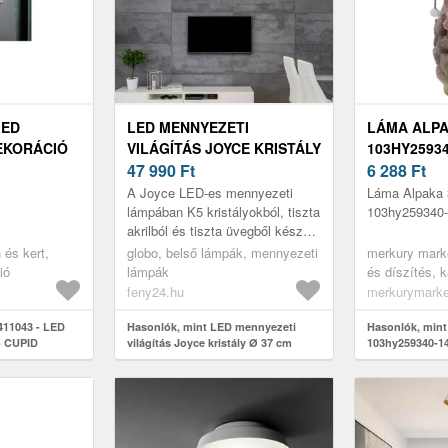
LED
LED MENNYEZETI
LÁMA ALPA
EKORÁCIÓ
VILÁGÍTÁS JOYCE KRISTÁLY
103HY25934
, 06W/3XAA
Ø 37 CM
47 990
Ft
6 288
Ft
A Joyce LED-es mennyezeti
Láma Alpaka
lámpában K5 kristályokból, tiszta
103hy259340-
akrilból és tiszta üvegből készült
függők lógnak le a fényes
n és kert,
globo, belső lámpák, mennyezeti
merkury mark
krómozott mennyezeti tartó...
ió
lámpák
és díszítés, 
dekoráció, ka
feny24.hu
merkurymarke
és díszek, ka
411043 - LED
Hasonlók, mint LED mennyezeti
- beltéri
Hasonlók, mint
ó CUPID
világítás Joyce kristály Ø 37 cm
103hy259340-14
701-37