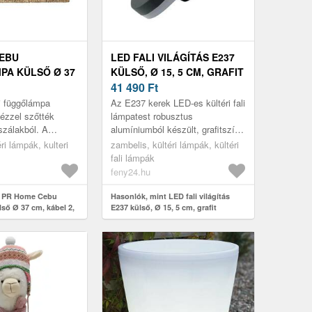
EBU
LED FALI VILÁGÍTÁS E237
A KÜLSŐ Ø 37
KÜLSŐ, Ø 15, 5 CM, GRAFIT
2, 5M
41 490
Ft
i függőlámpa
Az E237 kerek LED-es kültéri fali
kézzel szőtték
lámpatest robusztus
zálakból. A
alumíniumból készült, grafitszínű
gy olyan növény,
kivitelben, és számos homlokzati
ri lámpák, kulteri
zambelis, kültéri lámpák, kültéri
o (Fülöp-szigetek)
stílushoz illik. A hatékon...
fali lámpák
feny24.hu
t PR Home Cebu
Hasonlók, mint LED fali világítás
ső Ø 37 cm, kábel 2,
E237 külső, Ø 15, 5 cm, grafit