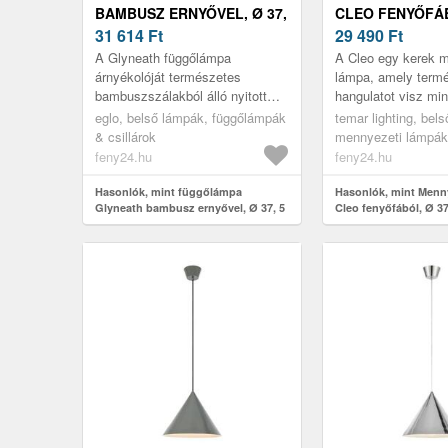
BAMBUSZ ERNYŐVEL, Ø 37,
CLEO FENYŐFÁB
5 CM
31 614
Ft
CM
29 490
Ft
A Glyneath függőlámpa
A Cleo egy kerek 
árnyékolóját természetes
lámpa, amely term
bambuszszálakból álló nyitott
hangulatot visz mi
háló alkotja. Ezen kívül a
helyiségbe, mivel k
eglo, belső lámpák, függőlámpák
temar lighting, bel
csatlakozóaljzat, a kábel és az
fenyőfából készült
& csillárok
mennyezeti lámpák
ernyő feket...
készült szaténo...
feny24.hu
feny24.hu
Hasonlók, mint függőlámpa
Hasonlók, mint Menny
Glyneath bambusz ernyővel, Ø 37, 5
Cleo fenyőfából, Ø 37
cm