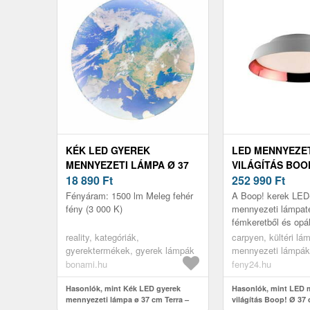
KÉK LED GYEREK
LED MENNYEZE
MENNYEZETI LÁMPA Ø 37
VILÁGÍTÁS BOOP
CM TERRA – REALITY
18 890
Ft
FEHÉR/TERRA
252 990
Ft
Fényáram: 1500 lm Meleg fehér
A Boop! kerek LED-
fény (3 000 K)
mennyezeti lámpat
fémkeretből és opá
készült domború szó
reality, kategóriák,
carpyen, kültéri lám
A LED-ek melegfeh
gyerektermékek, gyerek lámpák
mennyezeti lámpák
széles körb...
bonami.hu
feny24.hu
Hasonlók, mint Kék LED gyerek
Hasonlók, mint LED 
mennyezeti lámpa ø 37 cm Terra –
világítás Boop! Ø 37 