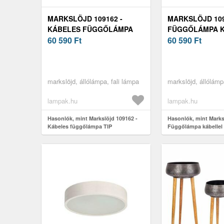
MARKSLÖJD 109162 -
MARKSLÖJD 109
KÁBELES FÜGGŐLÁMPA
FÜGGŐLÁMPA 
TIP 1XE27/60W/230V Ø 37, 5
60 590
Ft
TIP 1XE27/60W/2
60 590
Ft
CM SZÜRKE 109162
CM FÉNYES KRÓ
markslöjd, állólámpa, fali lámpa
markslöjd, állólámp
lampak.hu
lampak.hu
Hasonlók, mint Markslöjd 109162 -
Hasonlók, mint Marks
Kábeles függőlámpa TIP
Függőlámpa kábellel
1xE27/60W/230V Ø 37, 5 cm szürke
1xE27/60W/230V Ø 37,
109162
króm 109163