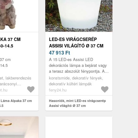
KA 37 CM
LED-ES VIRÁGCSERÉP
0-14.5
ASSISI VILÁGÍTÓ Ø 37 CM
47 913
Ft
 37 cm
A 15 LED-es Assisi LED
14.5
dekorációs lámpa a bejárat vagy
a terasz abszolút fénypontja. A
megvilágított virágcserép
et, lakberendezés
konstsmide, dekoratív fények,
egyenként ültethető.
karácsonyi
dekoratív kültéri lámpák
rácsonyi dekoráció
t.hu
feny24.hu
rácsonyi dekoráció
 Láma Alpaka 37 cm
Hasonlók, mint LED-es virágcserép
.5
Assisi világító Ø 37 cm