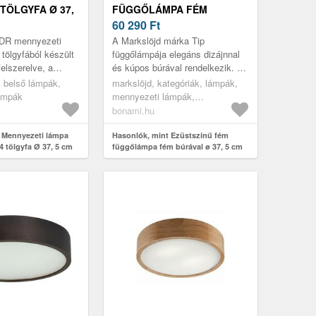
 TÖLGYFA Ø 37,
FÜGGŐLÁMPA FÉM
BÚRÁVAL Ø 37, 5 CM TIP –
60 290
Ft
MARKSLÖJD
 DR mennyezeti
A Markslöjd márka Tip
 tölgyfából készült
függőlámpája elegáns dizájnnal
elszerelve, a
és kúpos búrával rendelkezik. 2
yagból készült.
m hosszú textilkábellel és
, belső lámpák,
markslöjd, kategóriák, lámpák,
tónusával
akasztós rögzítéssel van ellátva.
ámpák
mennyezeti lámpák,
K...
függőlámpák, csillárok
bonami.hu
 Mennyezeti lámpa
Hasonlók, mint Ezüstszínű fém
4 tölgyfa Ø 37, 5 cm
függőlámpa fém búrával ø 37, 5 cm
Tip – Markslöjd