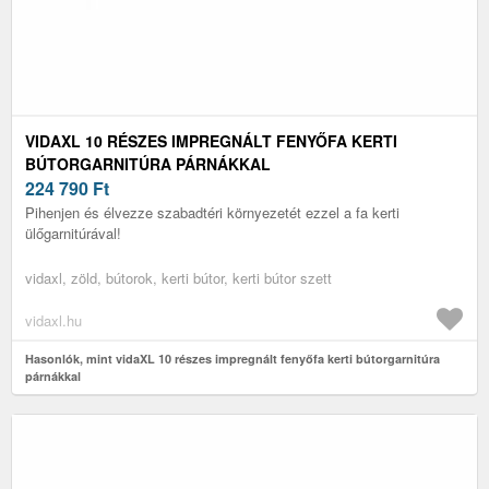
VIDAXL 10 RÉSZES IMPREGNÁLT FENYŐFA KERTI
BÚTORGARNITÚRA PÁRNÁKKAL
224 790
Ft
Pihenjen és élvezze szabadtéri környezetét ezzel a fa kerti
ülőgarnitúrával!
vidaxl, zöld, bútorok, kerti bútor, kerti bútor szett
vidaxl.hu
Hasonlók, mint vidaXL 10 részes impregnált fenyőfa kerti bútorgarnitúra
párnákkal