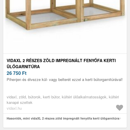
VIDAXL 2 RÉSZES ZÖLD IMPREGNÁLT FENYŐFA KERTI
ÜLŐGARNITÚRA
26 750
Ft
Pihenjen és élvezze kül- vagy belterét ezzel a kerti bútorgarnitúrával!
vidaxl, zöld, bútorok, kerti bútor, kültéri ülőalkalmatosságok, kültéri
kanapé szettek
vidaxl.hu
Hasonlók, mint vidaXL 2 részes zöld impregnált fenyőfa kerti ülőgarnitúra