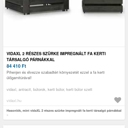
VIDAXL 2 RÉSZES SZÜRKE IMPREGNÁLT FA KERTI
TÁRSALGÓ PÁRNÁKKAL
84 410
Ft
Pihenjen és élvezze szabadtéri környezetét ezzel a fa kerti
ülőgarnitúrával!
vidaxl, antracit, bútorok, kerti bútor, kerti bútor szett
vidaxl.hu
Hasonlók, mint vidaXL 2 részes szürke impregnált fa kerti társalgó párnákkal