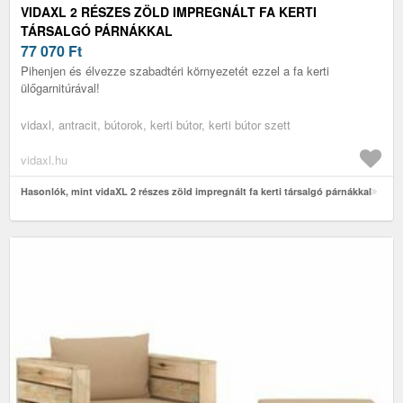
VIDAXL 2 RÉSZES ZÖLD IMPREGNÁLT FA KERTI
TÁRSALGÓ PÁRNÁKKAL
77 070
Ft
Pihenjen és élvezze szabadtéri környezetét ezzel a fa kerti
ülőgarnitúrával!
vidaxl, antracit, bútorok, kerti bútor, kerti bútor szett
vidaxl.hu
Hasonlók, mint vidaXL 2 részes zöld impregnált fa kerti társalgó párnákkal