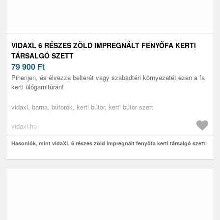
VIDAXL 6 RÉSZES ZÖLD IMPREGNÁLT FENYŐFA KERTI
TÁRSALGÓ SZETT
79 900
Ft
Pihenjen, és élvezze belterét vagy szabadtéri környezetét ezen a fa
kerti ülőgarnitúrán!
vidaxl, barna, bútorok, kerti bútor, kerti bútor szett
vidaxl.hu
Hasonlók, mint vidaXL 6 részes zöld impregnált fenyőfa kerti társalgó szett