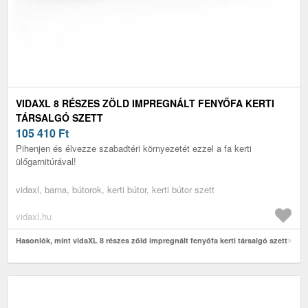
VIDAXL 8 RÉSZES ZÖLD IMPREGNÁLT FENYŐFA KERTI
TÁRSALGÓ SZETT
105 410
Ft
Pihenjen és élvezze szabadtéri környezetét ezzel a fa kerti
ülőgarnitúrával!
vidaxl, barna, bútorok, kerti bútor, kerti bútor szett
vidaxl.hu
Hasonlók, mint vidaXL 8 részes zöld impregnált fenyőfa kerti társalgó szett