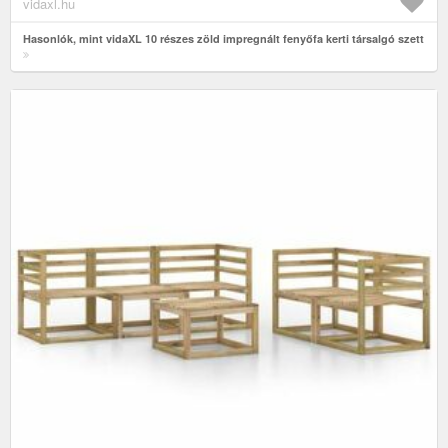
vidaxl.hu
Hasonlók, mint vidaXL 10 részes zöld impregnált fenyőfa kerti társalgó szett