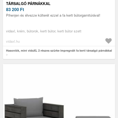
TÁRSALGÓ PÁRNÁKKAL
83 200
Ft
Pihenjen és élvezze külterét ezzel a fa kerti bútorgarnitúrával!
vidaxl, krém, bútorok, kerti bútor, kerti bútor szett
vidaxl.hu
Hasonlók, mint vidaXL 2 részes szürke impregnált fa kerti társalgó párnákkal