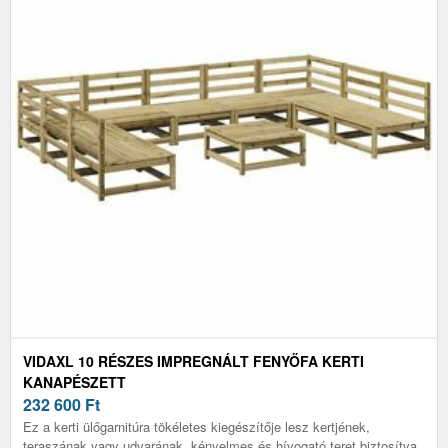
VIDAXL 10 RÉSZES IMPREGNÁLT FENYŐFA KERTI
KANAPÉSZETT
232 600
Ft
Ez a kerti ülőgarnitúra tökéletes kiegészítője lesz kertjének,
teraszának vagy udvarának, kényelmes és hívogató teret biztosítva