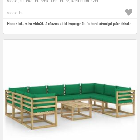
vidaxl, szürke, bútorok, kerti bútor, kerti bútor szett
vidaxl.hu
Hasonlók, mint vidaXL 2 részes zöld impregnált fa kerti társalgó párnákkal