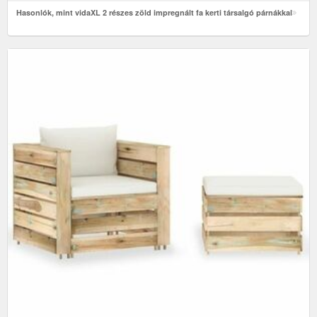
Hasonlók, mint vidaXL 2 részes zöld impregnált fa kerti társalgó párnákkal