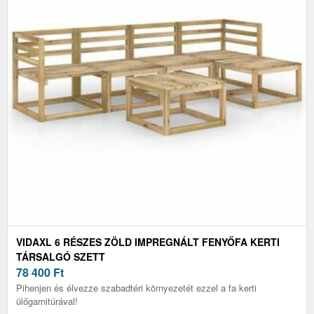
VIDAXL 6 RÉSZES ZÖLD IMPREGNÁLT FENYŐFA KERTI
TÁRSALGÓ SZETT
78 400
Ft
Pihenjen és élvezze szabadtéri környezetét ezzel a fa kerti
ülőgarnitúrával!