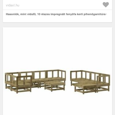
vidaxl.hu
Hasonlók, mint vidaXL 10 részes impregnált fenyőfa kerti pihenőgarnitúra