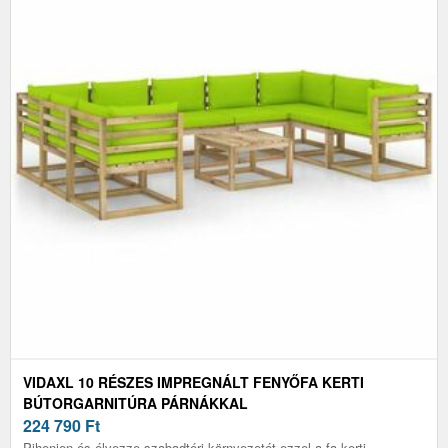
VIDAXL 10 RÉSZES IMPREGNÁLT FENYŐFA KERTI
BÚTORGARNITÚRA PÁRNÁKKAL
224 790
Ft
Pihenjen és élvezze szabadtéri környezetét ezzel a fa kerti