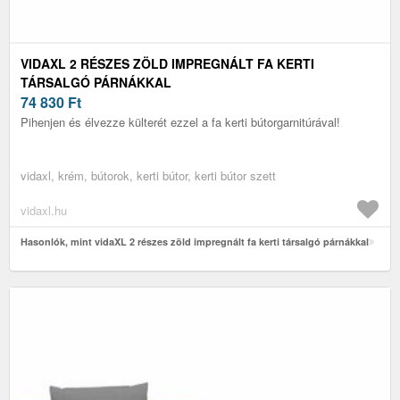
VIDAXL 2 RÉSZES ZÖLD IMPREGNÁLT FA KERTI
TÁRSALGÓ PÁRNÁKKAL
74 830
Ft
Pihenjen és élvezze külterét ezzel a fa kerti bútorgarnitúrával!
vidaxl, krém, bútorok, kerti bútor, kerti bútor szett
vidaxl.hu
Hasonlók, mint vidaXL 2 részes zöld impregnált fa kerti társalgó párnákkal