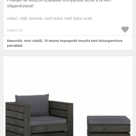
ülőgarnitúrával!
vidaxl, zöld, bútorok, kerti bútor, kerti bútor szett
vidaxl.hu
Hasonlók, mint vidaXL 10 részes impregnált fenyőfa kerti bútorgarnitúra
párnákkal