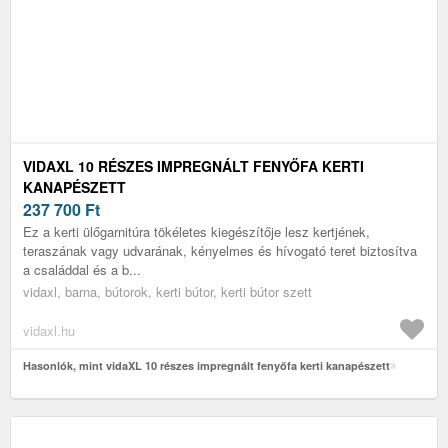
VIDAXL 10 RÉSZES IMPREGNÁLT FENYŐFA KERTI
KANAPÉSZETT
237 700
Ft
Ez a kerti ülőgarnitúra tökéletes kiegészítője lesz kertjének,
teraszának vagy udvarának, kényelmes és hívogató teret biztosítva
a családdal és a b...
vidaxl, barna, bútorok, kerti bútor, kerti bútor szett
vidaxl.hu
Hasonlók, mint vidaXL 10 részes impregnált fenyőfa kerti kanapészett