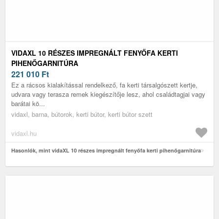
VIDAXL 10 RÉSZES IMPREGNÁLT FENYŐFA KERTI
PIHENŐGARNITÚRA
221 010
Ft
Ez a rácsos kialakítással rendelkező, fa kerti társalgószett kertje,
udvara vagy terasza remek kiegészítője lesz, ahol családtagjai vagy
barátai kö...
vidaxl, barna, bútorok, kerti bútor, kerti bútor szett
vidaxl.hu
Hasonlók, mint vidaXL 10 részes impregnált fenyőfa kerti pihenőgarnitúra