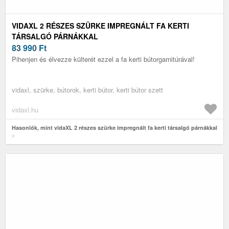
VIDAXL 2 RÉSZES SZÜRKE IMPREGNÁLT FA KERTI
TÁRSALGÓ PÁRNÁKKAL
83 990
Ft
Pihenjen és élvezze külterét ezzel a fa kerti bútorgarnitúrával!
vidaxl, szürke, bútorok, kerti bútor, kerti bútor szett
vidaxl.hu
Hasonlók, mint vidaXL 2 részes szürke impregnált fa kerti társalgó párnákkal