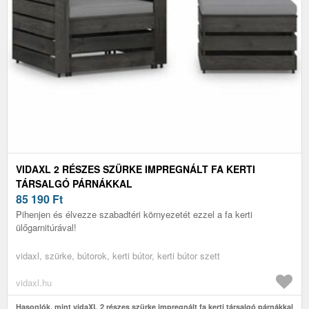
VIDAXL 2 RÉSZES SZÜRKE IMPREGNÁLT FA KERTI
TÁRSALGÓ PÁRNÁKKAL
85 190
Ft
Pihenjen és élvezze szabadtéri környezetét ezzel a fa kerti
ülőgarnitúrával!
vidaxl, szürke, bútorok, kerti bútor, kerti bútor szett
vidaxl.hu
Hasonlók, mint vidaXL 2 részes szürke impregnált fa kerti társalgó párnákkal