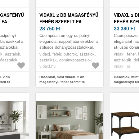
AGASFÉNYŰ
VIDAXL 2 DB MAGASFÉNYŰ
VIDAXL 2 
 FA
FEHÉR SZERELT FA
FEHÉR SZE
L 50 X 50
DOHÁNYZÓASZTAL 50 X 50
28 750
Ft
DOHÁNYZÓA
33 380
Ft
X 40 CM
X 40 CM
sipetnyi
Csempésszen egy csipetnyi
Csempésszen 
ába ezekkel a
eleganciát nappalijába ezekkel a
eleganciát na
sztalokkal.
stílusos dohányzóasztalokkal.
stílusos dohá
ok, asztalok,
vidaxl, fehér, bútorok, asztalok,
vidaxl, fehér,
óasztalok
asztalkák, dohányzóasztalok
asztalkák, d
vidaxl.hu
vidaxl.hu
L 2 db
Hasonlók, mint vidaXL 2 db
Hasonlók, mint
relt fa
magasfényű fehér szerelt fa
magasfényű feh
50 x 40 cm
dohányzóasztal 50 x 50 x 40 cm
dohányzóasztal