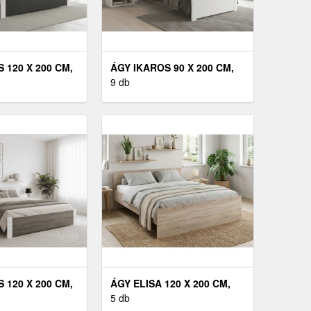
 120 X 200 CM,
ÁGY IKAROS 90 X 200 CM,
RAC: MATRAC
FEHÉR MATRAC: MATRAC
9 db
GYRÁCS:
NÉLKÜL, ÁGYRÁCS:
NÉLKÜL
ÁGYRÁCS NÉLKÜL
 120 X 200 CM,
ÁGY ELISA 120 X 200 CM,
ARVASGOMBA
SONOMA TÖLGY MATRAC:
5 db