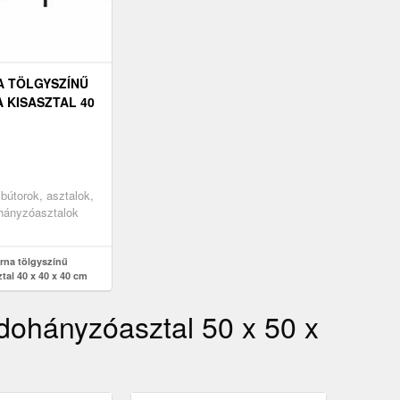
A TÖLGYSZÍNŰ
A KISASZTAL 40
M
 bútorok, asztalok,
ohányzóasztalok
rna tölgyszínű
ztal 40 x 40 x 40 cm
 dohányzóasztal 50 x 50 x