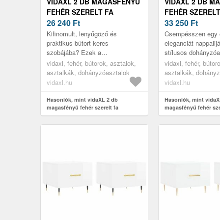
VIDAXL 2 DB MAGASFÉNYŰ
VIDAXL 2 DB M
FEHÉR SZERELT FA
FEHÉR SZERELT
DOHÁNYZÓASZTAL 50 X 50
26 240
Ft
DOHÁNYZÓASZTA
33 250
Ft
X 40 CM
X 40 CM
Kifinomult, lenyűgöző és
Csempésszen egy c
praktikus bútort keres
eleganciát nappalij
szobájába? Ezek a
stílusos dohányzóa
dohányzóasztalok tökéletes
vidaxl, fehér, bútorok, asztalok,
vidaxl, fehér, bútor
választások.
asztalkák, dohányzóasztalok
asztalkák, dohányz
vidaxl.hu
vidaxl.hu
Hasonlók, mint vidaXL 2 db
Hasonlók, mint vidaX
magasfényű fehér szerelt fa
magasfényű fehér sze
dohányzóasztal 50 x 50 x 40 cm
dohányzóasztal 50 x 