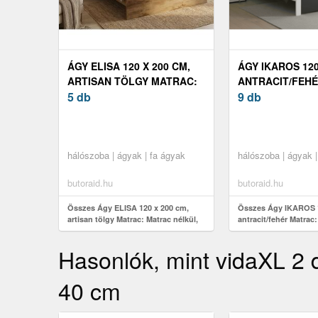
ÁGY ELISA 120 X 200 CM,
ÁGY IKAROS 120
ARTISAN TÖLGY MATRAC:
ANTRACIT/FEH
MATRAC NÉLKÜL,
5 db
MATRAC NÉLKÜ
9 db
ÁGYRÁCS: ÁGYRÁCS
ÁGYRÁCS: ÁGY
NÉLKÜL
NÉLKÜL
hálószoba | ágyak | fa ágyak
hálószoba | ágyak |
butoraid.hu
butoraid.hu
Összes Ágy ELISA 120 x 200 cm,
Összes Ágy IKAROS 1
artisan tölgy Matrac: Matrac nélkül,
antracit/fehér Matrac:
Ágyrács: Ágyrács nélkül
Ágyrács: Ágyrács nél
Hasonlók, mint vidaXL 2 
40 cm