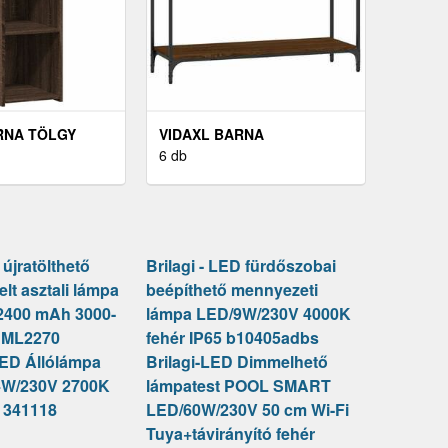
RNA TÖLGY
VIDAXL BARNA
RELT FA
TÖLGYSZÍNŰ SZERELT FA
6 db
AL 30 X 42, 5 X
TÁLALÓASZTAL 100 X 34, 5
X 75 CM
jratölthető
Brilagi - LED fürdőszobai
elt asztali lámpa
beépíthető mennyezeti
2400 mAh 3000-
lámpa LED/9W/230V 4000K
r ML2270
fehér IP65 b10405adbs
LED Állólámpa
Brilagi-LED Dimmelhető
4W/230V 2700K
lámpatest POOL SMART
r 341118
LED/60W/230V 50 cm Wi-Fi
Tuya+távirányító fehér