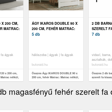
 X 200 CM,
ÁGY IKAROS DOUBLE 90 X
2 DB BARN
ÉR MATRAC:
200 CM, FEHÉR MATRAC:
SZERELT F
L,
MATRAC NÉLKÜL,
5 db
X 40 X 40 C
7 db
RÁCS
ÁGYRÁCS: ÁGYRÁCS
NÉLKÜL
 fa ágyak
hálószoba | ágyak | fa ágyak
vidaxl, barna,
asztalkák, d
butoraid.hu
butoraid.hu
20 x 200 cm,
Összes Ágy IKAROS DOUBLE 90 x
Összes 2 db ba
 Matrac nélkül,
200 cm, fehér Matrac: Matrac nélkül,
szerelt fa kisas
kül
Ágyrács: Ágyrács nélkül
db magasfényű fehér szerelt fa