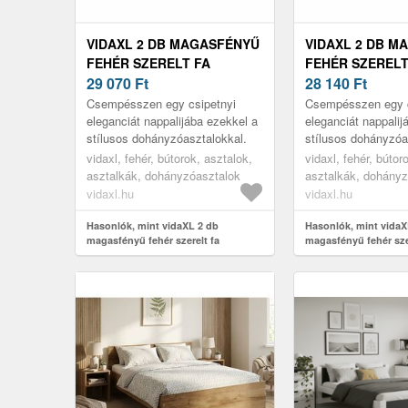
VIDAXL 2 DB MAGASFÉNYŰ
VIDAXL 2 DB M
FEHÉR SZERELT FA
FEHÉR SZERELT
DOHÁNYZÓASZTAL 50 X 50
29 070
Ft
DOHÁNYZÓASZTA
28 140
Ft
X 40 CM
X 40 CM
Csempésszen egy csipetnyi
Csempésszen egy c
eleganciát nappalijába ezekkel a
eleganciát nappalij
stílusos dohányzóasztalokkal.
stílusos dohányzóa
vidaxl, fehér, bútorok, asztalok,
vidaxl, fehér, bútor
asztalkák, dohányzóasztalok
asztalkák, dohányz
vidaxl.hu
vidaxl.hu
Hasonlók, mint vidaXL 2 db
Hasonlók, mint vidaX
magasfényű fehér szerelt fa
magasfényű fehér sze
dohányzóasztal 50 x 50 x 40 cm
dohányzóasztal 50 x 