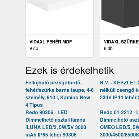
VIDAXL FEHÉR MDF
VIDAXL SZÜRKE
LEBEGŐ FALI POLC 40 X 23
9 db
SZERELHETŐ TV
6 db
X 3, 8 CM
SZEKRÉNY 30, 5 
CM
Ezek is érdekelhetik
Felfújható pezsgőfürdő,
B.V. - KÉSZLET 
fehér/szürke barna taupe, 4-6
nélküli csengő 
személy, 910 l, Kamino New
230V IP44 fehé
4 Típus
Redo 90306 - LED
Redo 01-2212 - 
Dimmelhető asztali lámpa
Dimmelhető aszt
ILUNA LED/2, 5W/5V 3000
OMEO LED/5, 5
mAh IP65 fehér 90306
3000/4500/6500K