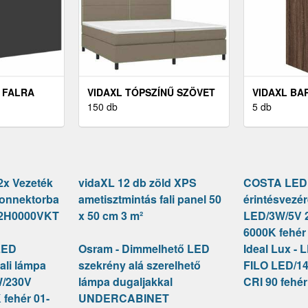
 FALRA
VIDAXL TÓPSZÍNŰ SZÖVET
VIDAXL BA
-
RUGÓS ÉS LED-ES ÁGY
150 db
SZÍNŰ SZE
5 db
X 30 X 30
MATRACCAL 200 X 200 CM
TÁLALÓASZT
93 CM
2x Vezeték
vidaXL 12 db zöld XPS
COSTA LED ú
konnektorba
ametisztmintás fali panel 50
érintésvezér
r 2H0000VKT
x 50 cm 3 m²
LED/3W/5V 
6000K fehé
LED
Osram - Dimmelhető LED
Ideal Lux - 
ali lámpa
szekrény alá szerelhető
FILO LED/1
W/230V
lámpa dugaljakkal
CRI 90 fehé
 fehér 01-
UNDERCABINET