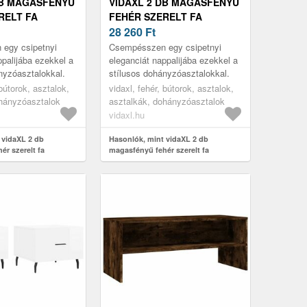
DB MAGASFÉNYŰ
VIDAXL 2 DB MAGASFÉNYŰ
RELT FA
FEHÉR SZERELT FA
SZTAL 50 X 50
DOHÁNYZÓASZTAL 50 X 50
28 260
Ft
X 40 CM
egy csipetnyi
Csempésszen egy csipetnyi
ppalijába ezekkel a
eleganciát nappalijába ezekkel a
nyzóasztalokkal.
stílusos dohányzóasztalokkal.
 bútorok, asztalok,
vidaxl, fehér, bútorok, asztalok,
ohányzóasztalok
asztalkák, dohányzóasztalok
vidaxl.hu
 vidaXL 2 db
Hasonlók, mint vidaXL 2 db
ér szerelt fa
magasfényű fehér szerelt fa
 50 x 50 x 40 cm
dohányzóasztal 50 x 50 x 40 cm