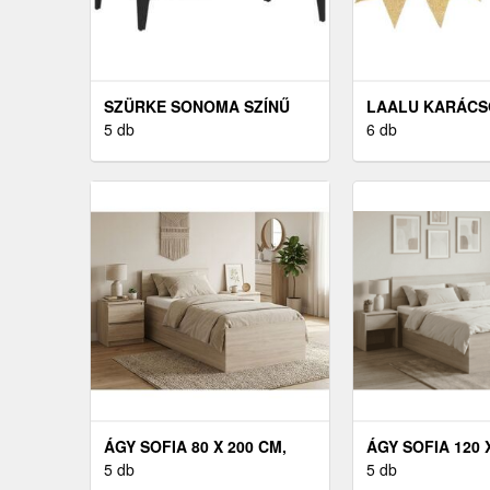
SZÜRKE SONOMA SZÍNŰ
LAALU KARÁCSO
SZERELT FA
5 db
ARANY KARÁC
6 db
DOHÁNYZÓASZTAL 60 X 50
KÉSZLET, 240 -
X 36, 5 CM
FÁKHOZ
ÁGY SOFIA 80 X 200 CM,
ÁGY SOFIA 120 
SONOMA TÖLGY MATRAC:
5 db
SONOMA TÖLGY
5 db