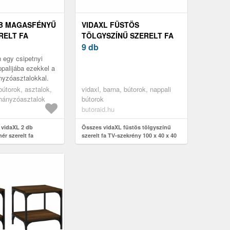
DB MAGASFÉNYŰ
VIDAXL FÜSTÖS
RELT FA
TÖLGYSZÍNŰ SZERELT FA
SZTAL 50 X 50
TV-SZEKRÉNY 100 X 40 X 40
9 db
CM
egy csipetnyi
ppalijába ezekkel a
nyzóasztalokkal.
 bútorok, asztalok,
vidaxl, barna, bútorok, nappali
ohányzóasztalok
bútorok
butoraid.hu
 vidaXL 2 db
Összes vidaXL füstös tölgyszínű
ér szerelt fa
szerelt fa TV-szekrény 100 x 40 x 40
 50 x 50 x 40 cm
cm