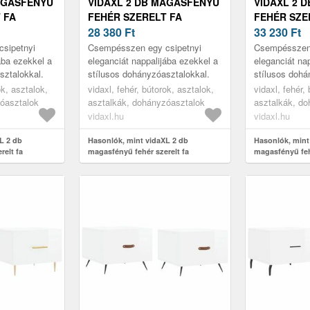
AGASFÉNYŰ
VIDAXL 2 DB MAGASFÉNYŰ
VIDAXL 2 
 FA
FEHÉR SZERELT FA
FEHÉR SZE
L 50 X 50
DOHÁNYZÓASZTAL 50 X 50
28 380
Ft
DOHÁNYZÓA
33 230
Ft
X 40 CM
X 40 CM
sipetnyi
Csempésszen egy csipetnyi
Csempésszen 
ába ezekkel a
eleganciát nappalijába ezekkel a
eleganciát na
sztalokkal.
stílusos dohányzóasztalokkal.
stílusos dohá
ok, asztalok,
vidaxl, fehér, bútorok, asztalok,
vidaxl, fehér,
óasztalok
asztalkák, dohányzóasztalok
asztalkák, d
vidaxl.hu
vidaxl.hu
L 2 db
Hasonlók, mint vidaXL 2 db
Hasonlók, mint
relt fa
magasfényű fehér szerelt fa
magasfényű feh
50 x 40 cm
dohányzóasztal 50 x 50 x 40 cm
dohányzóasztal