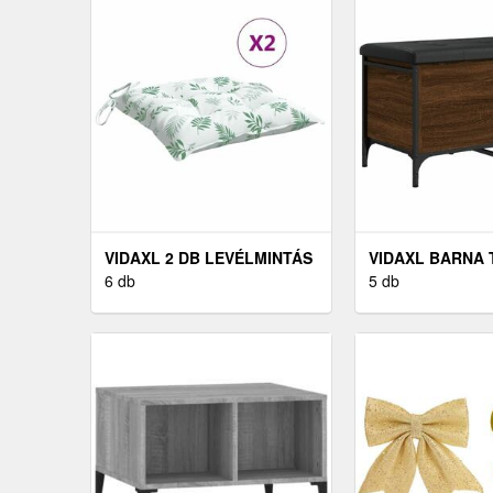
VIDAXL 2 DB LEVÉLMINTÁS
VIDAXL BARNA
OXFORD SZÖVET
6 db
SZÍNŰ SZERELT
5 db
SZÉKPÁRNA 50 X 50 X 7 CM
TÁROLÓPAD 82 X
CM