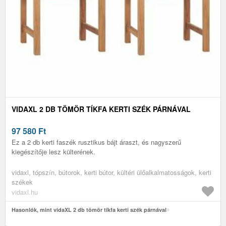
VIDAXL 2 DB TÖMÖR TÍKFA KERTI SZÉK PÁRNÁVAL
97 580
Ft
Ez a 2 db kerti faszék rusztikus bájt áraszt, és nagyszerű
kiegészítője lesz külterének.
vidaxl, tópszín, bútorok, kerti bútor, kültéri ülőalkalmatosságok, kerti
székek
vidaxl.hu
Hasonlók, mint vidaXL 2 db tömör tíkfa kerti szék párnával