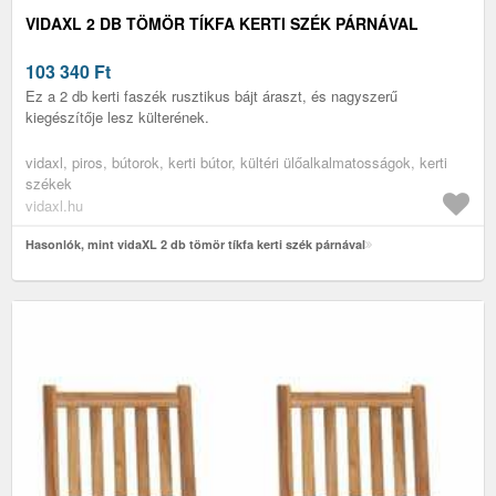
VIDAXL 2 DB TÖMÖR TÍKFA KERTI SZÉK PÁRNÁVAL
103 340
Ft
Ez a 2 db kerti faszék rusztikus bájt áraszt, és nagyszerű
kiegészítője lesz külterének.
vidaxl, piros, bútorok, kerti bútor, kültéri ülőalkalmatosságok, kerti
székek
vidaxl.hu
Hasonlók, mint vidaXL 2 db tömör tíkfa kerti szék párnával