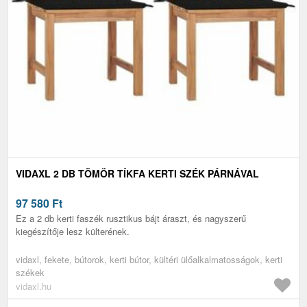
VIDAXL 2 DB TÖMÖR TÍKFA KERTI SZÉK PÁRNÁVAL
97 580
Ft
Ez a 2 db kerti faszék rusztikus bájt áraszt, és nagyszerű
kiegészítője lesz külterének.
vidaxl, fekete, bútorok, kerti bútor, kültéri ülőalkalmatosságok, kerti
székek
vidaxl.hu