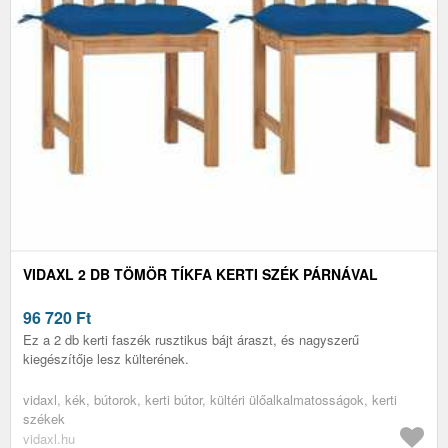
VIDAXL 2 DB TÖMÖR TÍKFA KERTI SZÉK PÁRNÁVAL
96 720
Ft
Ez a 2 db kerti faszék rusztikus bájt áraszt, és nagyszerű
kiegészítője lesz külterének.
vidaxl, kék, bútorok, kerti bútor, kültéri ülőalkalmatosságok, kerti
székek
vidaxl.hu