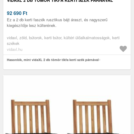
92 690
Ft
Ez a 2 db kerti faszék rusztikus bájt áraszt, és nagyszerű
kiegészítője lesz külterének.
vidaxl, zöld, bútorok, kerti bútor, kültéri ülőalkalmatosságok, kerti
székek
vidaxl.hu
Hasonlók, mint vidaXL 2 db tömör tíkfa kerti szék párnával