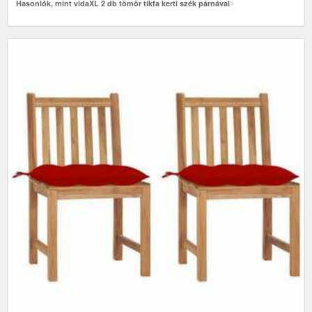
Hasonlók, mint vidaXL 2 db tömör tíkfa kerti szék párnával