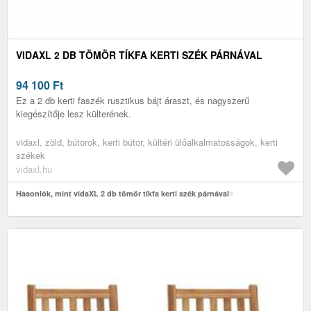
VIDAXL 2 DB TÖMÖR TÍKFA KERTI SZÉK PÁRNÁVAL
94 100
Ft
Ez a 2 db kerti faszék rusztikus bájt áraszt, és nagyszerű
kiegészítője lesz külterének.
vidaxl, zöld, bútorok, kerti bútor, kültéri ülőalkalmatosságok, kerti
székek
vidaxl.hu
Hasonlók, mint vidaXL 2 db tömör tíkfa kerti szék párnával