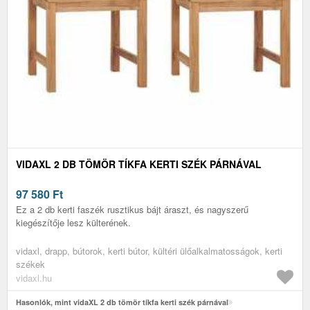
VIDAXL 2 DB TÖMÖR TÍKFA KERTI SZÉK PÁRNÁVAL
97 580
Ft
Ez a 2 db kerti faszék rusztikus bájt áraszt, és nagyszerű
kiegészítője lesz külterének.
vidaxl, drapp, bútorok, kerti bútor, kültéri ülőalkalmatosságok, kerti
székek
vidaxl.hu
Hasonlók, mint vidaXL 2 db tömör tíkfa kerti szék párnával