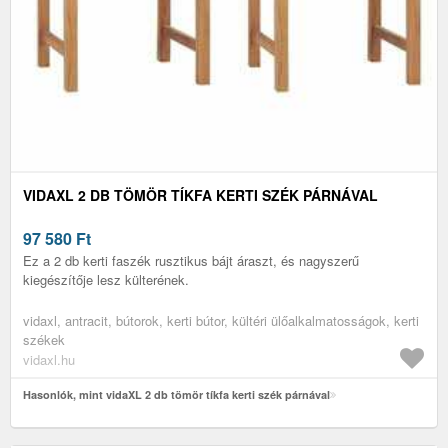
VIDAXL 2 DB TÖMÖR TÍKFA KERTI SZÉK PÁRNÁVAL
97 580
Ft
Ez a 2 db kerti faszék rusztikus bájt áraszt, és nagyszerű
kiegészítője lesz külterének.
vidaxl, antracit, bútorok, kerti bútor, kültéri ülőalkalmatosságok, kerti
székek
vidaxl.hu
Hasonlók, mint vidaXL 2 db tömör tíkfa kerti szék párnával