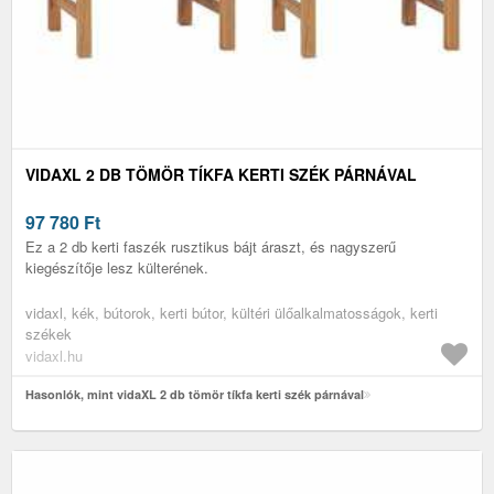
VIDAXL 2 DB TÖMÖR TÍKFA KERTI SZÉK PÁRNÁVAL
97 780
Ft
Ez a 2 db kerti faszék rusztikus bájt áraszt, és nagyszerű
kiegészítője lesz külterének.
vidaxl, kék, bútorok, kerti bútor, kültéri ülőalkalmatosságok, kerti
székek
vidaxl.hu
Hasonlók, mint vidaXL 2 db tömör tíkfa kerti szék párnával