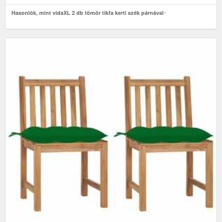
Hasonlók, mint vidaXL 2 db tömör tíkfa kerti szék párnával