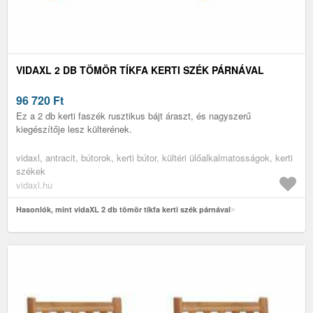
VIDAXL 2 DB TÖMÖR TÍKFA KERTI SZÉK PÁRNÁVAL
96 720
Ft
Ez a 2 db kerti faszék rusztikus bájt áraszt, és nagyszerű
kiegészítője lesz külterének.
vidaxl, antracit, bútorok, kerti bútor, kültéri ülőalkalmatosságok, kerti
székek
vidaxl.hu
Hasonlók, mint vidaXL 2 db tömör tíkfa kerti szék párnával