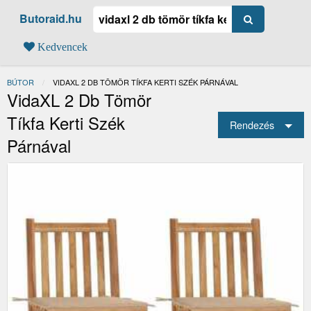
Butoraid.hu
Kedvencek
BÚTOR
JELENLEGI:
VIDAXL 2 DB TÖMÖR TÍKFA KERTI SZÉK PÁRNÁVAL
VidaXL 2 Db Tömör
Tíkfa Kerti Szék
Rendezés
Párnával