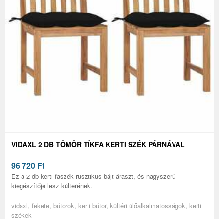
VIDAXL 2 DB TÖMÖR TÍKFA KERTI SZÉK PÁRNÁVAL
96 720
Ft
Ez a 2 db kerti faszék rusztikus bájt áraszt, és nagyszerű
kiegészítője lesz külterének.
vidaxl, fekete, bútorok, kerti bútor, kültéri ülőalkalmatosságok, kerti
székek