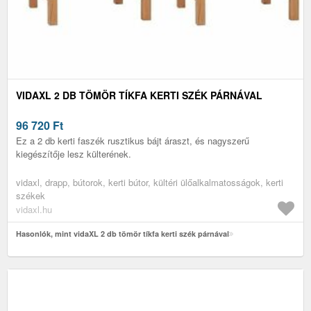
VIDAXL 2 DB TÖMÖR TÍKFA KERTI SZÉK PÁRNÁVAL
96 720
Ft
Ez a 2 db kerti faszék rusztikus bájt áraszt, és nagyszerű
kiegészítője lesz külterének.
vidaxl, drapp, bútorok, kerti bútor, kültéri ülőalkalmatosságok, kerti
székek
vidaxl.hu
Hasonlók, mint vidaXL 2 db tömör tíkfa kerti szék párnával