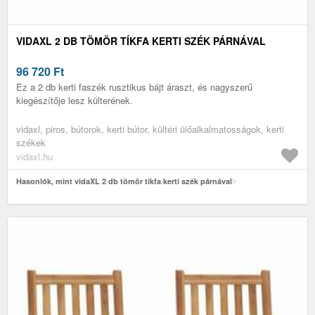
VIDAXL 2 DB TÖMÖR TÍKFA KERTI SZÉK PÁRNÁVAL
96 720
Ft
Ez a 2 db kerti faszék rusztikus bájt áraszt, és nagyszerű
kiegészítője lesz külterének.
vidaxl, piros, bútorok, kerti bútor, kültéri ülőalkalmatosságok, kerti
székek
vidaxl.hu
Hasonlók, mint vidaXL 2 db tömör tíkfa kerti szék párnával