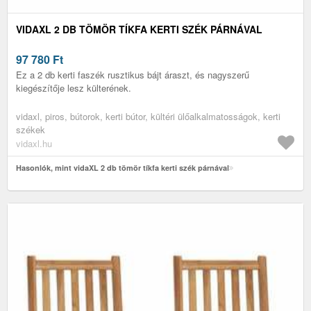
VIDAXL 2 DB TÖMÖR TÍKFA KERTI SZÉK PÁRNÁVAL
97 780
Ft
Ez a 2 db kerti faszék rusztikus bájt áraszt, és nagyszerű
kiegészítője lesz külterének.
vidaxl, piros, bútorok, kerti bútor, kültéri ülőalkalmatosságok, kerti
székek
vidaxl.hu
Hasonlók, mint vidaXL 2 db tömör tíkfa kerti szék párnával