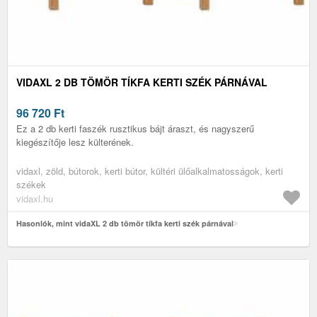
VIDAXL 2 DB TÖMÖR TÍKFA KERTI SZÉK PÁRNÁVAL
96 720
Ft
Ez a 2 db kerti faszék rusztikus bájt áraszt, és nagyszerű
kiegészítője lesz külterének.
vidaxl, zöld, bútorok, kerti bútor, kültéri ülőalkalmatosságok, kerti
székek
vidaxl.hu
Hasonlók, mint vidaXL 2 db tömör tíkfa kerti szék párnával