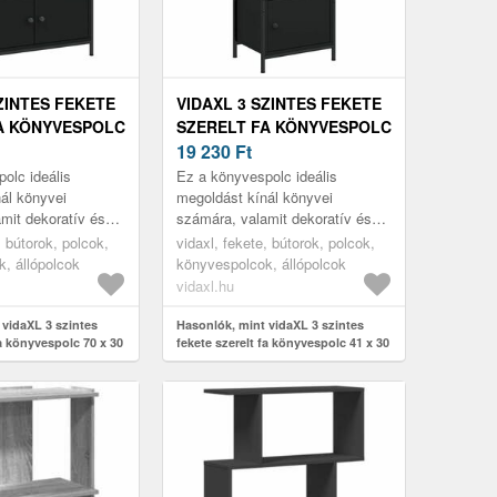
ZINTES FEKETE
VIDAXL 3 SZINTES FEKETE
A KÖNYVESPOLC
SZERELT FA KÖNYVESPOLC
09, 5 CM
41 X 30 X 109, 5 CM
19 230
Ft
olc ideális
Ez a könyvespolc ideális
ál könyvei
megoldást kínál könyvei
mit dekoratív és
számára, valamit dekoratív és
észítője lesz
praktikus kiegészítője lesz
, bútorok, polcok,
vidaxl, fekete, bútorok, polcok,
erendezésének.
otthona lakberendezésének.
, állópolcok
könyvespolcok, állópolcok
vidaxl.hu
 vidaXL 3 szintes
Hasonlók, mint vidaXL 3 szintes
fa könyvespolc 70 x 30
fekete szerelt fa könyvespolc 41 x 30
x 109, 5 cm