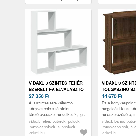
30 x 105 cm
5 cm
VIDAXL 3 SZINTES FEHÉR
VIDAXL 3 SZIN
SZERELT FA ELVÁLASZTÓ
TÖLGYSZÍNŰ SZ
KÖNYVESPOLC 123X29X123
27 250
Ft
KÖNYVESPOLC 
14 670
Ft
CM
CM
A 3 szintes térelválasztó
Ez a könyvespolc t
könyvespolc számtalan
megoldást kínál kö
tárolórekesszel rendelkezik, így
rendszerezésére, 
tökéletes a helyiség stílusos
stílusos és funkcio
vidaxl, fehér, bútorok, polcok,
vidaxl, barna, bútor
elrendezéséhez!
kiegészítője otthon
könyvespolcok, állópolcok
könyvespolcok, áll
vidaxl.hu
vidaxl.hu