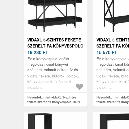
VIDAXL 3-SZINTES FEKETE
VIDAXL 3 SZINT
SZERELT FA KÖNYVESPOLC
SZERELT FA K
100 X 33 X 108, 5 CM
19 230
Ft
59 X 35 X 90, 5 
15 570
Ft
Ez a könyvespolc ideális
Ez a könyvespolc i
megoldást kínál könyvei
megoldást kínál kö
számára, valamit dekoratív és
számára, valamit d
praktikus kiegészítője lesz
praktikus kiegészít
vidaxl, fekete, bútorok, polcok,
vidaxl, fekete, búto
otthona lakberendezésének.
otthona lakberende
könyvespolcok, állópolcok
könyvespolcok, áll
vidaxl.hu
vidaxl.hu
Hasonlók, mint vidaXL 3-szintes
Hasonlók, mint vidaX
fekete szerelt fa könyvespolc 100 x
fekete szerelt fa kön
33 x 108, 5 cm
x 90, 5 cm