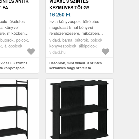
ZINTES ANTIK
VIDAXL 3 SZINTES
T FA
KÉZMŰVES TÖLGY
LC 60X30X80
SZERELT FA KÖNYVESPOLC
16 250
Ft
60X30X80 CM
olc tökéletes
Ez a könyvespolc tökéletes
ál könyvei
megoldást kínál könyvei
ére, miközben
rendszerezésére, miközben
nkcionális
stílusos és funkcionális
 bútorok, polcok,
vidaxl, barna, bútorok, polcok,
otthonának.
kiegészítője otthonának.
, állópolcok
könyvespolcok, állópolcok
vidaxl.hu
 vidaXL 3 szintes
Hasonlók, mint vidaXL 3 szintes
t fa könyvespolc
kézműves tölgy szerelt fa
könyvespolc 60x30x80 cm