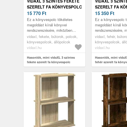
VIDAXL 3 SZINTES FEKETE
VIDAXL 3 SZINT
SZERELT FA KÖNYVESPOLC
SZERELT FA K
60X30X80 CM
15 770
Ft
60X30X80 CM
15 350
Ft
Ez a könyvespolc tökéletes
Ez a könyvespolc t
megoldást kínál könyvei
megoldást kínál kö
rendszerezésére, miközben
rendszerezésére, 
stílusos és funkcionális
stílusos és funkcio
vidaxl, fekete, bútorok, polcok,
vidaxl, fehér, bútor
kiegészítője otthonának.
kiegészítője otthon
könyvespolcok, állópolcok
könyvespolcok, áll
vidaxl.hu
vidaxl.hu
Hasonlók, mint vidaXL 3 szintes
Hasonlók, mint vidaX
fekete szerelt fa könyvespolc
fehér szerelt fa köny
60x30x80 cm
60x30x80 cm