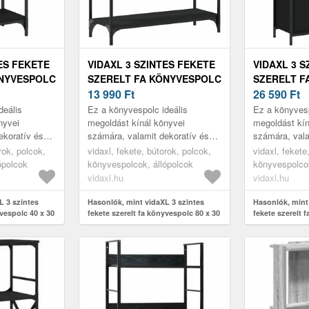
ES FEKETE
VIDAXL 3 SZINTES FEKETE
VIDAXL 3 S
ÖNYVESPOLC
SZERELT FA KÖNYVESPOLC
SZERELT F
80 X 30 X 86 CM
13 990
Ft
70 X 30 X 1
26 590
Ft
deális
Ez a könyvespolc ideális
Ez a könyvesp
nyvei
megoldást kínál könyvei
megoldást kín
ekoratív és
számára, valamit dekoratív és
számára, vala
ője lesz
praktikus kiegészítője lesz
praktikus kieg
rok, polcok,
vidaxl, fekete, bútorok, polcok,
vidaxl, fekete
zésének.
otthona lakberendezésének.
otthona lakb
ópolcok
könyvespolcok, állópolcok
könyvespolcok
vidaxl.hu
vidaxl.hu
L 3 szintes
Hasonlók, mint vidaXL 3 szintes
Hasonlók, mint
yvespolc 40 x 30
fekete szerelt fa könyvespolc 80 x 30
fekete szerelt 
x 86 cm
x 109, 5 cm