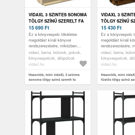
VIDAXL 3 SZINTES SONOMA
VIDAXL 3 SZIN
TÖLGY SZÍNŰ SZERELT FA
TÖLGY SZÍNŰ S
KÖNYVESPOLC 60X30X80
15 690
Ft
KÖNYVESPOLC 
15 430
Ft
CM
CM
Ez a könyvespolc tökéletes
Ez a könyvespolc t
megoldást kínál könyvei
megoldást kínál kö
rendszerezésére, miközben
rendszerezésére, 
stílusos és funkcionális
stílusos és funkcio
vidaxl, barna, bútorok, polcok,
vidaxl, barna, bútor
kiegészítője otthonának.
kiegészítője otthon
könyvespolcok, állópolcok
könyvespolcok, áll
vidaxl.hu
vidaxl.hu
Hasonlók, mint vidaXL 3 szintes
Hasonlók, mint vidaX
sonoma tölgy színű szerelt fa
füstös tölgy színű sze
könyvespolc 60x30x80 cm
könyvespolc 60x30x