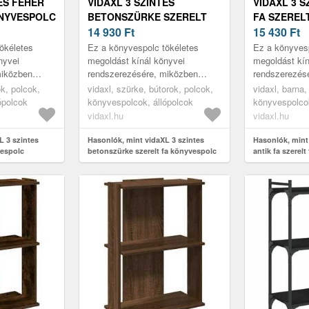
ES FEHÉR
VIDAXL 3 SZINTES
VIDAXL 3 S
ÖNYVESPOLC
BETONSZÜRKE SZERELT
FA SZEREL
FA KÖNYVESPOLC
14 930
Ft
KÖNYVESPO
15 430
Ft
60X30X80 CM
CM
ökéletes
Ez a könyvespolc tökéletes
Ez a könyvesp
nyvei
megoldást kínál könyvei
megoldást kín
miközben
rendszerezésére, miközben
rendszerezés
nális
stílusos és funkcionális
stílusos és fu
ok, polcok,
vidaxl, szürke, bútorok, polcok,
vidaxl, barna,
ának.
kiegészítője otthonának.
kiegészítője 
ópolcok
könyvespolcok, állópolcok
könyvespolcok
vidaxl.hu
vidaxl.hu
L 3 szintes
Hasonlók, mint vidaXL 3 szintes
Hasonlók, mint
vespolc
betonszürke szerelt fa könyvespolc
antik fa szerel
60x30x80 cm
60x30x80 cm