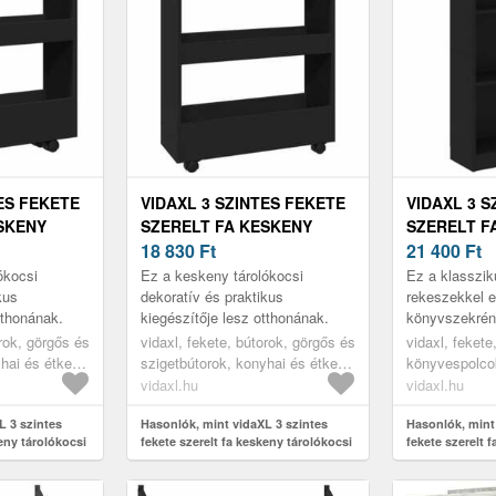
ES FEKETE
VIDAXL 3 SZINTES FEKETE
VIDAXL 3 S
SKENY
SZERELT FA KESKENY
SZERELT F
TÁROLÓKOCSI
18 830
Ft
KÖNYVSZEK
21 400
Ft
109 CM
ókocsi
Ez a keskeny tárolókocsi
Ez a klasszik
kus
dekoratív és praktikus
rekeszekkel el
tthonának.
kiegészítője lesz otthonának.
könyvszekrény
és praktikus k
orok, görgős és
vidaxl, fekete, bútorok, görgős és
vidaxl, fekete
yhai és étkező
szigetbútorok, konyhai és étkező
könyvespolcok
tálalókocsik
vidaxl.hu
vidaxl.hu
L 3 szintes
Hasonlók, mint vidaXL 3 szintes
Hasonlók, mint
keny tárolókocsi
fekete szerelt fa keskeny tárolókocsi
fekete szerelt 
24 x 109 cm