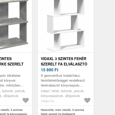
ZINTES
VIDAXL 3 SZINTES FEHÉR
RKE SZERELT
SZERELT FA ELVÁLASZTÓ
ESPOLC
KÖNYVESPOLC 70X24X97
15 890
Ft
CM
CM
olc tökéletes
A geometrikus kialakítású,
ál könyvei
tárolólehetőséggel rendelkező
ére, miközben
térelválasztó könyvespolc
nkcionális
tökéletes a helyiség stílusos
, bútorok, polcok,
vidaxl, fehér, bútorok, polcok,
otthonának.
rendszerezéséhez!
, állópolcok
könyvespolcok, állópolcok
vidaxl.hu
 vidaXL 3 szintes
Hasonlók, mint vidaXL 3 szintes
erelt fa könyvespolc
fehér szerelt fa elválasztó