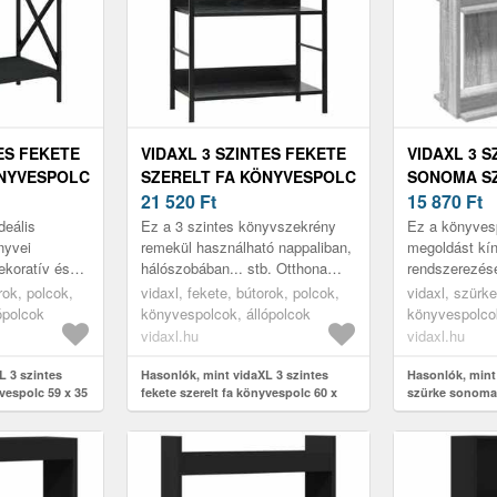
ES FEKETE
VIDAXL 3 SZINTES FEKETE
VIDAXL 3 
ÖNYVESPOLC
SZERELT FA KÖNYVESPOLC
SONOMA SZ
CM
60 X 27, 6 X 90, 5 CM
21 520
Ft
FA KÖNYV
15 870
Ft
60X30X80C
deális
Ez a 3 szintes könyvszekrény
Ez a könyvesp
nyvei
remekül használható nappaliban,
megoldást kín
ekoratív és
hálószobában... stb. Otthona
rendszerezés
ője lesz
lakberendezésének időtlen
stílusos és fu
rok, polcok,
vidaxl, fekete, bútorok, polcok,
vidaxl, szürke
zésének.
kiegészítője lehet.
kiegészítője 
ópolcok
könyvespolcok, állópolcok
könyvespolcok
vidaxl.hu
vidaxl.hu
L 3 szintes
Hasonlók, mint vidaXL 3 szintes
Hasonlók, mint
yvespolc 59 x 35
fekete szerelt fa könyvespolc 60 x
szürke sonoma 
27, 6 x 90, 5 cm
könyvespolc 6