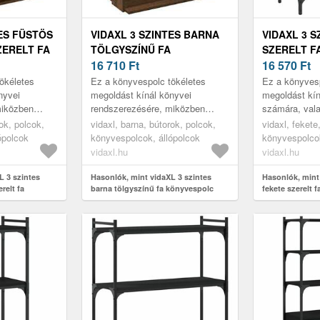
TES FÜSTÖS
VIDAXL 3 SZINTES BARNA
VIDAXL 3 S
ZERELT FA
TÖLGYSZÍNŰ FA
SZERELT F
60X30X80
KÖNYVESPOLC 60X30X80
16 710
Ft
60X30X86 
16 570
Ft
CM
ökéletes
Ez a könyvespolc tökéletes
Ez a könyvesp
nyvei
megoldást kínál könyvei
megoldást kín
miközben
rendszerezésére, miközben
számára, vala
nális
stílusos és funkcionális
praktikus kieg
ok, polcok,
vidaxl, barna, bútorok, polcok,
vidaxl, fekete
ának.
kiegészítője otthonának.
otthona lakb
ópolcok
könyvespolcok, állópolcok
könyvespolcok
vidaxl.hu
vidaxl.hu
L 3 szintes
Hasonlók, mint vidaXL 3 szintes
Hasonlók, mint
relt fa
barna tölgyszínű fa könyvespolc
fekete szerelt 
80 cm
60x30x80 cm
60x30x86 cm