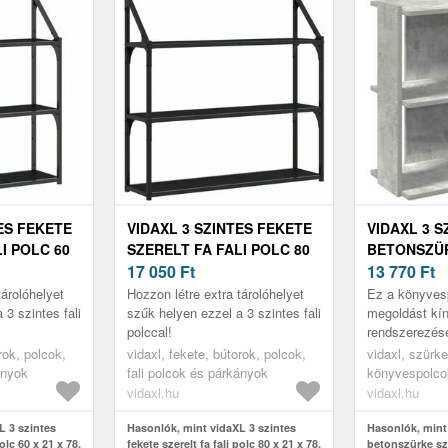
ES FEKETE
VIDAXL 3 SZINTES FEKETE
VIDAXL 3 S
I POLC 60
SZERELT FA FALI POLC 80
BETONSZÜ
X 21 X 78, 5 CM
17 050
Ft
FA KÖNYV
13 770
Ft
60X30X60 
tárolóhelyet
Hozzon létre extra tárolóhelyet
Ez a könyvesp
 3 szintes fali
szűk helyen ezzel a 3 szintes fali
megoldást kín
polccal!
rendszerezés
stílusos és fu
rok, polcok,
vidaxl, fekete, bútorok, polcok,
vidaxl, szürke
kiegészítője 
ányok
fali polcok és párkányok
könyvespolcok
vidaxl.hu
vidaxl.hu
L 3 szintes
Hasonlók, mint vidaXL 3 szintes
Hasonlók, mint
polc 60 x 21 x 78,
fekete szerelt fa fali polc 80 x 21 x 78,
betonszürke sz