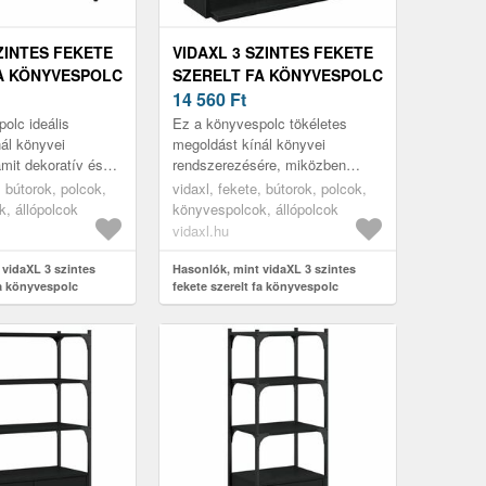
ZINTES FEKETE
VIDAXL 3 SZINTES FEKETE
A KÖNYVESPOLC
SZERELT FA KÖNYVESPOLC
CM
60X30X60 CM
14 560
Ft
olc ideális
Ez a könyvespolc tökéletes
ál könyvei
megoldást kínál könyvei
mit dekoratív és
rendszerezésére, miközben
észítője lesz
stílusos és funkcionális
, bútorok, polcok,
vidaxl, fekete, bútorok, polcok,
erendezésének.
kiegészítője otthonának.
, állópolcok
könyvespolcok, állópolcok
vidaxl.hu
 vidaXL 3 szintes
Hasonlók, mint vidaXL 3 szintes
fa könyvespolc
fekete szerelt fa könyvespolc
60x30x60 cm