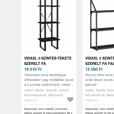
VIDAXL 3-SZINTES FEKETE
VIDAXL 3 SZINT
SZERELT FA
SZERELT FA FAL
KÖNYVSZEKRÉNY 40 X 30 X
19 310
Ft
X 21 X 78, 5 CM
15 590
Ft
105 CM
Teremtsen extra tárolóhelyet
Hozzon létre extra 
otthonában vagy irodájában ezzel
szűk helyen ezzel a
a 3 szintes szekrénnyel, melyen
polccal!
minden kincse elfér majd!
vidaxl, fekete, bútorok, polcok,
vidaxl, fekete, búto
könyvespolcok, állópolcok
fali polcok és párk
vidaxl.hu
vidaxl.hu
Hasonlók, mint vidaXL 3-szintes
Hasonlók, mint vidaX
fekete szerelt fa könyvszekrény 40 x
fekete szerelt fa fali 