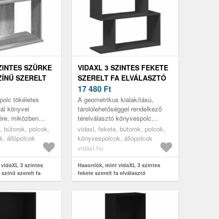
SZINTES SZÜRKE
VIDAXL 3 SZINTES FEKETE
ÍNŰ SZERELT
SZERELT FA ELVÁLASZTÓ
ESPOLC
KÖNYVESPOLC 70X24X97
17 480
Ft
M
CM
olc tökéletes
A geometrikus kialakítású,
ál könyvei
tárolólehetőséggel rendelkező
ére, miközben
térelválasztó könyvespolc
nkcionális
tökéletes a helyiség stílusos
, bútorok, polcok,
vidaxl, fekete, bútorok, polcok,
otthonának.
rendszerezéséhez!
, állópolcok
könyvespolcok, állópolcok
vidaxl.hu
 vidaXL 3 szintes
Hasonlók, mint vidaXL 3 szintes
színű szerelt fa
fekete szerelt fa elválasztó
0x30x80cm
könyvespolc 70x24x97 cm