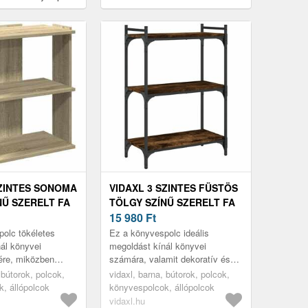
könyvespolc 70x24x97 cm
SZINTES SONOMA
VIDAXL 3 SZINTES FÜSTÖS
NŰ SZERELT FA
TÖLGY SZÍNŰ SZERELT FA
LC 60X30X60
KÖNYVESPOLC 60X30X86
15 980
Ft
CM
olc tökéletes
Ez a könyvespolc ideális
ál könyvei
megoldást kínál könyvei
ére, miközben
számára, valamit dekoratív és
nkcionális
praktikus kiegészítője lesz
 bútorok, polcok,
vidaxl, barna, bútorok, polcok,
otthonának.
otthona lakberendezésének.
, állópolcok
könyvespolcok, állópolcok
vidaxl.hu