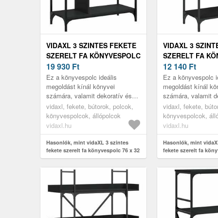
VIDAXL 3 SZINTES FEKETE
VIDAXL 3 SZINT
SZERELT FA KÖNYVESPOLC
SZERELT FA K
76 X 32 X 88 CM
19 930
Ft
40 X 30 X 86 CM
12 140
Ft
Ez a könyvespolc ideális
Ez a könyvespolc i
megoldást kínál könyvei
megoldást kínál kö
számára, valamit dekoratív és
számára, valamit d
praktikus kiegészítője lesz
praktikus kiegészít
vidaxl, fekete, bútorok, polcok,
vidaxl, fekete, búto
otthona lakberendezésének.
otthona lakberende
könyvespolcok, állópolcok
könyvespolcok, áll
vidaxl.hu
vidaxl.hu
Hasonlók, mint vidaXL 3 szintes
Hasonlók, mint vidaX
fekete szerelt fa könyvespolc 76 x 32
fekete szerelt fa kön
x 88 cm
x 86 cm