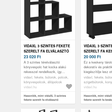
VIDAXL 3 SZINTES FEKETE
VIDAXL 3 SZINT
SZERELT FA ELVÁLASZTÓ
SZERELT FA KE
KÖNYVESPOLC 99X29X99
23 020
Ft
TÁROLÓKOCSI
20 000
Ft
CM
A 3 szintes térelválasztó
Ez a keskeny tárol
könyvespolc hat kocka alakú
dekoratív és prakti
rekesszel rendelkezik, így
kiegészítője lesz o
tökéletes a környezet stílusos
vidaxl, fekete, bútorok, polcok,
vidaxl, fekete, bút
elrendezéséhez !
könyvespolcok, állópolcok
szigetbútorok, kon
tálalókocsik
vidaxl.hu
vidaxl.hu
Hasonlók, mint vidaXL 3 szintes
Hasonlók, mint vidaX
fekete szerelt fa elválasztó
fekete szerelt fa kes
könyvespolc 99x29x99 cm