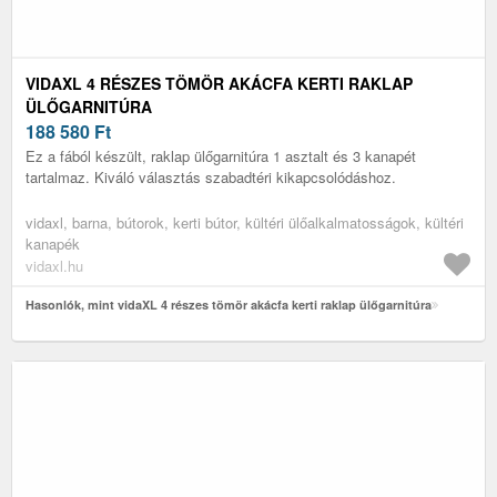
VIDAXL 4 RÉSZES TÖMÖR AKÁCFA KERTI RAKLAP
ÜLŐGARNITÚRA
188 580
Ft
Ez a fából készült, raklap ülőgarnitúra 1 asztalt és 3 kanapét
tartalmaz. Kiváló választás szabadtéri kikapcsolódáshoz.
vidaxl, barna, bútorok, kerti bútor, kültéri ülőalkalmatosságok, kültéri
kanapék
vidaxl.hu
Hasonlók, mint vidaXL 4 részes tömör akácfa kerti raklap ülőgarnitúra