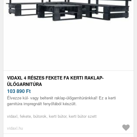
VIDAXL 4 RÉSZES FEKETE FA KERTI RAKLAP-
ÜLŐGARNITÚRA
103 890
Ft
Élvezze kül- vagy belterét raklap-ülőgarnitúránkkal! Ez a kerti
garnitúra impregnált fenyőfából készült.
vidaxl, fekete, bútorok, kerti bútor, kerti bútor szett
vidaxl.hu