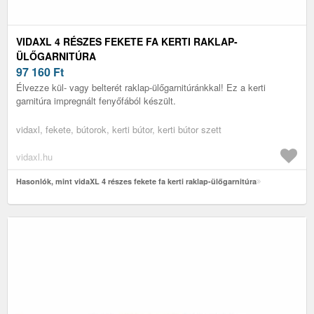
VIDAXL 4 RÉSZES FEKETE FA KERTI RAKLAP-
ÜLŐGARNITÚRA
97 160
Ft
Élvezze kül- vagy belterét raklap-ülőgarnitúránkkal! Ez a kerti
garnitúra impregnált fenyőfából készült.
vidaxl, fekete, bútorok, kerti bútor, kerti bútor szett
vidaxl.hu
Hasonlók, mint vidaXL 4 részes fekete fa kerti raklap-ülőgarnitúra