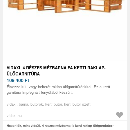
VIDAXL 4 RÉSZES MÉZBARNA FA KERTI RAKLAP-
ÜLŐGARNITÚRA
109 400
Ft
Élvezze kül- vagy belterét raklap-ülőgarnitúránkkal! Ez a kerti
garnitúra impregnált fenyőfából készült.
vidaxl, barna, bútorok, kerti bútor, kerti bútor szett
vidaxl.hu
Hasonlók, mint vidaXL 4 részes mézbarna fa kerti raklap-ülőgarnitúra