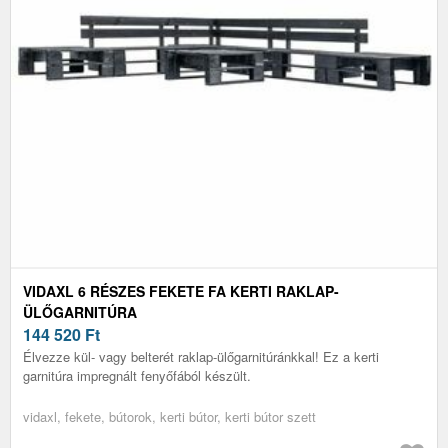
VIDAXL 6 RÉSZES FEKETE FA KERTI RAKLAP-
ÜLŐGARNITÚRA
144 520
Ft
Élvezze kül- vagy belterét raklap-ülőgarnitúránkkal! Ez a kerti
garnitúra impregnált fenyőfából készült.
vidaxl, fekete, bútorok, kerti bútor, kerti bútor szett