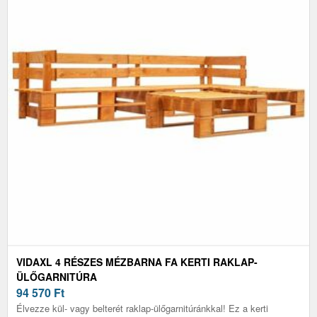
VIDAXL 4 RÉSZES MÉZBARNA FA KERTI RAKLAP-
ÜLŐGARNITÚRA
94 570
Ft
Élvezze kül- vagy belterét raklap-ülőgarnitúránkkal! Ez a kerti