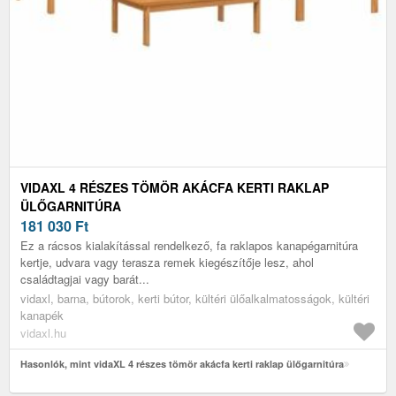
VIDAXL 4 RÉSZES TÖMÖR AKÁCFA KERTI RAKLAP
ÜLŐGARNITÚRA
181 030
Ft
Ez a rácsos kialakítással rendelkező, fa raklapos kanapégarnitúra
kertje, udvara vagy terasza remek kiegészítője lesz, ahol
családtagjai vagy barát...
vidaxl, barna, bútorok, kerti bútor, kültéri ülőalkalmatosságok, kültéri
kanapék
vidaxl.hu
Hasonlók, mint vidaXL 4 részes tömör akácfa kerti raklap ülőgarnitúra