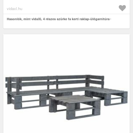
vidaxl.hu
Hasonlók, mint vidaXL 4 részes szürke fa kerti raklap-ülőgarnitúra