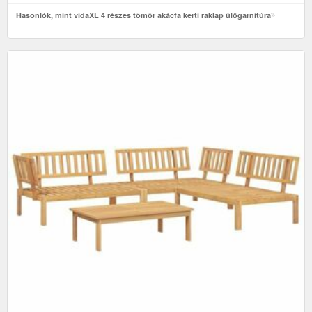
Hasonlók, mint vidaXL 4 részes tömör akácfa kerti raklap ülőgarnitúra