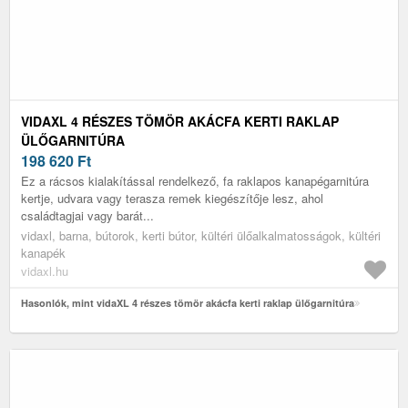
VIDAXL 4 RÉSZES TÖMÖR AKÁCFA KERTI RAKLAP
ÜLŐGARNITÚRA
198 620
Ft
Ez a rácsos kialakítással rendelkező, fa raklapos kanapégarnitúra
kertje, udvara vagy terasza remek kiegészítője lesz, ahol
családtagjai vagy barát...
vidaxl, barna, bútorok, kerti bútor, kültéri ülőalkalmatosságok, kültéri
kanapék
vidaxl.hu
Hasonlók, mint vidaXL 4 részes tömör akácfa kerti raklap ülőgarnitúra