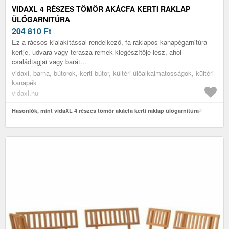
VIDAXL 4 RÉSZES TÖMÖR AKÁCFA KERTI RAKLAP
ÜLŐGARNITÚRA
204 810
Ft
Ez a rácsos kialakítással rendelkező, fa raklapos kanapégarnitúra
kertje, udvara vagy terasza remek kiegészítője lesz, ahol
családtagjai vagy barát...
vidaxl, barna, bútorok, kerti bútor, kültéri ülőalkalmatosságok, kültéri
kanapék
vidaxl.hu
Hasonlók, mint vidaXL 4 részes tömör akácfa kerti raklap ülőgarnitúra