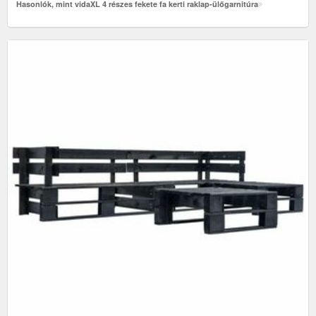
Hasonlók, mint vidaXL 4 részes fekete fa kerti raklap-ülőgarnitúra