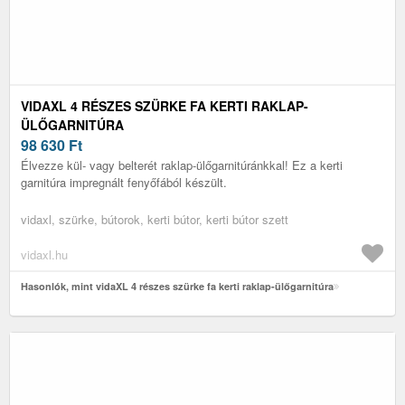
VIDAXL 4 RÉSZES SZÜRKE FA KERTI RAKLAP-
ÜLŐGARNITÚRA
98 630
Ft
Élvezze kül- vagy belterét raklap-ülőgarnitúránkkal! Ez a kerti
garnitúra impregnált fenyőfából készült.
vidaxl, szürke, bútorok, kerti bútor, kerti bútor szett
vidaxl.hu
Hasonlók, mint vidaXL 4 részes szürke fa kerti raklap-ülőgarnitúra