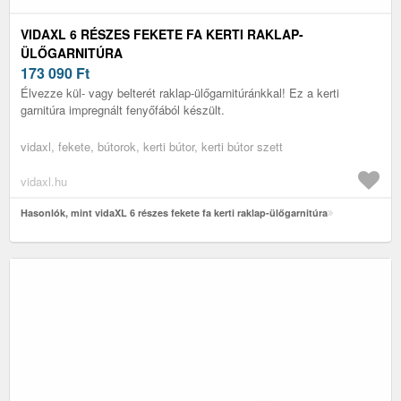
VIDAXL 6 RÉSZES FEKETE FA KERTI RAKLAP-
ÜLŐGARNITÚRA
173 090
Ft
Élvezze kül- vagy belterét raklap-ülőgarnitúránkkal! Ez a kerti
garnitúra impregnált fenyőfából készült.
vidaxl, fekete, bútorok, kerti bútor, kerti bútor szett
vidaxl.hu
Hasonlók, mint vidaXL 6 részes fekete fa kerti raklap-ülőgarnitúra