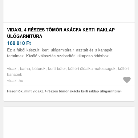
VIDAXL 4 RÉSZES TÖMÖR AKÁCFA KERTI RAKLAP
ÜLŐGARNITÚRA
168 810
Ft
Ez a fából készült, kerti ülőgarnitúra 1 asztalt és 3 kanapét
tartalmaz. Kiváló választás szabadtéri kikapcsolódáshoz.
vidaxl, barna, bútorok, kerti bútor, kültéri ülőalkalmatosságok, kültéri
kanapék
vidaxl.hu
Hasonlók, mint vidaXL 4 részes tömör akácfa kerti raklap ülőgarnitúra