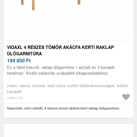
VIDAXL 4 RÉSZES TÖMÖR AKÁCFA KERTI RAKLAP
ÜLŐGARNITÚRA
194 850
Ft
Ez a fából készült, raklap ülőgarnitúra 1 asztalt és 3 kanapét
tartalmaz. Kiváló választás szabadtéri kikapcsolódáshoz.
vidaxl, barna, bútorok, kerti bútor, kültéri ülőalkalmatosságok, kültéri
kanapék
vidaxl.hu
Hasonlók, mint vidaXL 4 részes tömör akácfa kerti raklap ülőgarnitúra