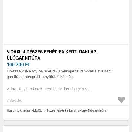
VIDAXL 4 RÉSZES FEHÉR FA KERTI RAKLAP-
ÜLŐGARNITÚRA
100 700
Ft
Élvezze kül- vagy belterét raklap-ülőgarnitúránkkal! Ez a kerti
garnitúra impregnált fenyőfából készült.
vidaxl, fehér, bútorok, kerti bútor, kerti bútor szett
vidaxl.hu
Hasonlók, mint vidaXL 4 részes fehér fa kerti raklap-ülőgarnitúra