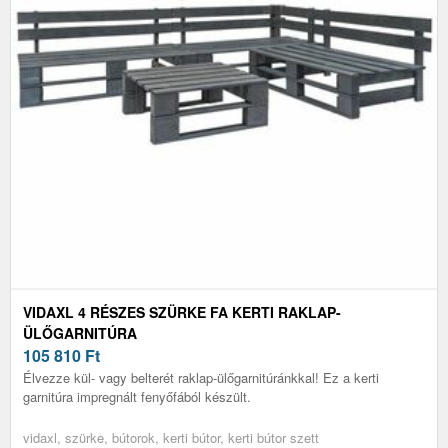
VIDAXL 4 RÉSZES SZÜRKE FA KERTI RAKLAP-
ÜLŐGARNITÚRA
105 810
Ft
Élvezze kül- vagy belterét raklap-ülőgarnitúránkkal! Ez a kerti
garnitúra impregnált fenyőfából készült.
vidaxl, szürke, bútorok, kerti bútor, kerti bútor szett