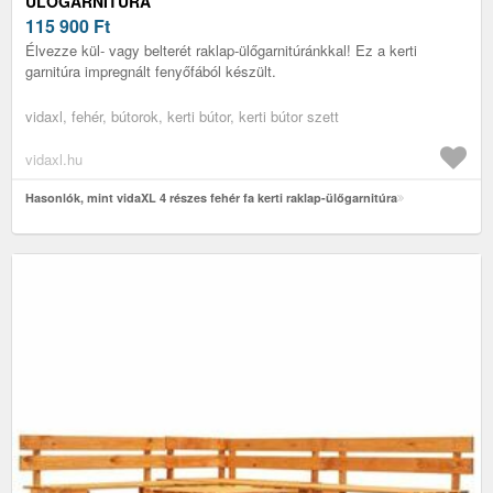
ÜLŐGARNITÚRA
115 900
Ft
Élvezze kül- vagy belterét raklap-ülőgarnitúránkkal! Ez a kerti
garnitúra impregnált fenyőfából készült.
vidaxl, fehér, bútorok, kerti bútor, kerti bútor szett
vidaxl.hu
Hasonlók, mint vidaXL 4 részes fehér fa kerti raklap-ülőgarnitúra