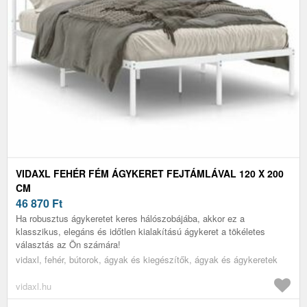
VIDAXL FEHÉR FÉM ÁGYKERET FEJTÁMLÁVAL 120 X 200
CM
46 870
Ft
Ha robusztus ágykeretet keres hálószobájába, akkor ez a
klasszikus, elegáns és időtlen kialakítású ágykeret a tökéletes
választás az Ön számára!
vidaxl, fehér, bútorok, ágyak és kiegészítők, ágyak és ágykeretek
vidaxl.hu