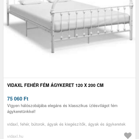
VIDAXL FEHÉR FÉM ÁGYKERET 120 X 200 CM
75 060
Ft
Vigyen hálószobájába elegáns és klasszikus ízlésvilágot fém
ágykeretünkkel!
vidaxl, fehér, bútorok, ágyak és kiegészítők, ágyak és ágykeretek
vidaxl.hu