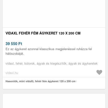
VIDAXL FEHÉR FÉM ÁGYKERET 120 X 200 CM
39 550
Ft
Ez az ágykeret azonnal klasszikus megjelenéssel ruházza fel
hálószobáját.
vidaxl, fehér, bútorok, ágyak és kiegészítők, ágyak és ágykeretek
vidaxl.hu
Hasonlók, mint vidaXL fehér fém ágykeret 120 x 200 cm