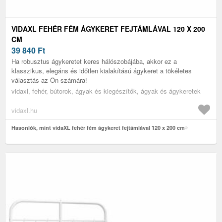
VIDAXL FEHÉR FÉM ÁGYKERET FEJTÁMLÁVAL 120 X 200
CM
39 840
Ft
Ha robusztus ágykeretet keres hálószobájába, akkor ez a
klasszikus, elegáns és időtlen kialakítású ágykeret a tökéletes
választás az Ön számára!
vidaxl, fehér, bútorok, ágyak és kiegészítők, ágyak és ágykeretek
vidaxl.hu
Hasonlók, mint vidaXL fehér fém ágykeret fejtámlával 120 x 200 cm