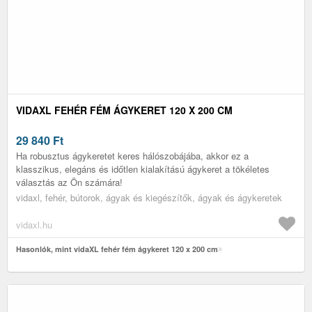
VIDAXL FEHÉR FÉM ÁGYKERET 120 X 200 CM
29 840
Ft
Ha robusztus ágykeretet keres hálószobájába, akkor ez a
klasszikus, elegáns és időtlen kialakítású ágykeret a tökéletes
választás az Ön számára!
vidaxl, fehér, bútorok, ágyak és kiegészítők, ágyak és ágykeretek
vidaxl.hu
Hasonlók, mint vidaXL fehér fém ágykeret 120 x 200 cm