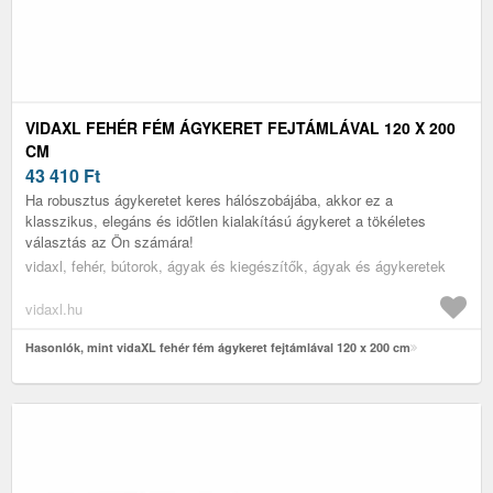
VIDAXL FEHÉR FÉM ÁGYKERET FEJTÁMLÁVAL 120 X 200
CM
43 410
Ft
Ha robusztus ágykeretet keres hálószobájába, akkor ez a
klasszikus, elegáns és időtlen kialakítású ágykeret a tökéletes
választás az Ön számára!
vidaxl, fehér, bútorok, ágyak és kiegészítők, ágyak és ágykeretek
vidaxl.hu
Hasonlók, mint vidaXL fehér fém ágykeret fejtámlával 120 x 200 cm