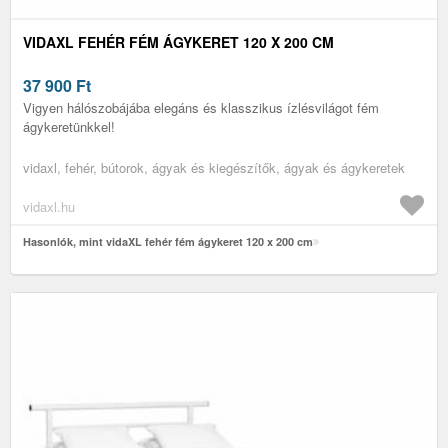
VIDAXL FEHÉR FÉM ÁGYKERET 120 X 200 CM
37 900
Ft
Vigyen hálószobájába elegáns és klasszikus ízlésvilágot fém
ágykeretünkkel!
vidaxl, fehér, bútorok, ágyak és kiegészítők, ágyak és ágykeretek
vidaxl.hu
Hasonlók, mint vidaXL fehér fém ágykeret 120 x 200 cm