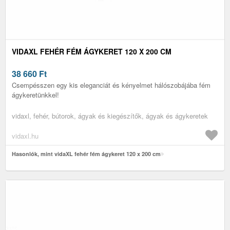
VIDAXL FEHÉR FÉM ÁGYKERET 120 X 200 CM
38 660
Ft
Csempésszen egy kis eleganciát és kényelmet hálószobájába fém
ágykeretünkkel!
vidaxl, fehér, bútorok, ágyak és kiegészítők, ágyak és ágykeretek
vidaxl.hu
Hasonlók, mint vidaXL fehér fém ágykeret 120 x 200 cm