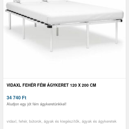
VIDAXL FEHÉR FÉM ÁGYKERET 120 X 200 CM
34 740
Ft
Aludjon egy jót fém ágykeretünkkel!
vidaxl, fehér, bútorok, ágyak és kiegészítők, ágyak és ágykeretek