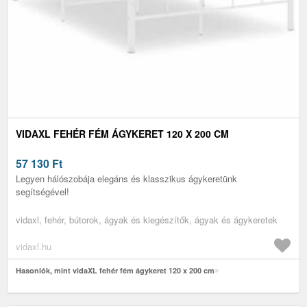
VIDAXL FEHÉR FÉM ÁGYKERET 120 X 200 CM
57 130
Ft
Legyen hálószobája elegáns és klasszikus ágykeretünk
segítségével!
vidaxl, fehér, bútorok, ágyak és kiegészítők, ágyak és ágykeretek
vidaxl.hu
Hasonlók, mint vidaXL fehér fém ágykeret 120 x 200 cm