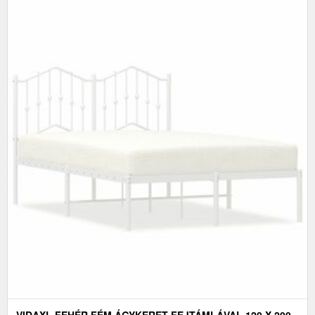
VIDAXL FEHÉR FÉM ÁGYKERET FEJTÁMLÁVAL 120 X 200