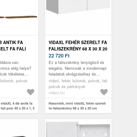
B ANTIK FA
VIDAXL FEHÉR SZERELT FA
ELT FA FALI
FALISZEKRÉNY 68 X 30 X 20
0 X 1, 5 CM
CM
22 720
Ft
ldásra van
Ez a faliszekrény lenyűgöző és
nincs elég helye?
elegáns. Nemcsak a mindennapi
lcok tökéletes
feladatok elvégzéséhez és
entenek.
dísztárgyak elhelyezéséhez
 bútorok, polcok
vidaxl, fehér, bútorok, polcok, fali
kiváló megoldás, de üres falait
polcok és párkányok
i...
vidaxl.hu
vidaXL 4 db antik fa
Hasonlók, mint vidaXL fehér szerelt
fali polc 40 x 20 x 1, 5
fa faliszekrény 68 x 30 x 20 cm