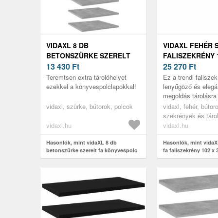
VIDAXL 8 DB
VIDAXL FEHÉR 
BETONSZÜRKE SZERELT
FALISZEKRÉNY 1
FA KÖNYVESPOLC 40 X 40 X
13 430
Ft
20 CM
25 270
Ft
1, 5 CM
Teremtsen extra tárolóhelyet
Ez a trendi falisze
ezekkel a könyvespolclapokkal!
lenyűgöző és elegá
megoldás tárolásra
dekorációra egyarán
vidaxl, szürke, bútorok, polcok
vidaxl, fehér, bútor
stílusosabbá teszi a
szekrények és táro
és ig...
vidaxl.hu
vidaxl.hu
Hasonlók, mint vidaXL 8 db
Hasonlók, mint vidaXL
betonszürke szerelt fa könyvespolc
fa faliszekrény 102 x 
40 x 40 x 1, 5 cm