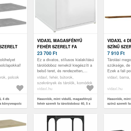
VIDAXL MAGASFÉNYŰ
VIDAXL 4 D
SZERELT
FEHÉR SZERELT FA
SZÍNŰ SZER
 40 X 20 X
TÁROLÓDOBOZ 40, 5 X 40 X
23 700
Ft
POLC 40 X 2
7 910
Ft
40 CM
olóhelyet
Ez a divatos, stílusos kialakítású
Tárolási mego
olclapokkal!
tárolódoboz remekül kiegészíti a
szüksége, de 
belső teret, és rendezetten,
Ezek a fali po
elérhető közelségben tarthatja
megoldást jel
orok, polcok
vidaxl, fehér, bútorok,
vidaxl, barna,
benne tárgyait.
szekrények és tárolók, komódok
vidaxl.hu
vidaxl.hu
L 4 db
Hasonlók, mint vidaXL magasfényű
Hasonlók, mint 
fa könyvespolc
fehér szerelt fa tárolódoboz 40, 5 x
színű szerelt fa 
40 x 40 cm
cm