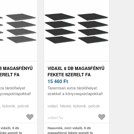
DB MAGASFÉNYŰ
VIDAXL 8 DB MAGASFÉNYŰ
ERELT FA
FEKETE SZERELT FA
C 40 X 50 X 1,
KÖNYVESPOLC 40 X 50 X 1,
15 460
Ft
5 CM
ra tárolóhelyet
Teremtsen extra tárolóhelyet
yvespolclapokkal!
ezekkel a könyvespolclapokkal!
, bútorok, polcok
vidaxl, fekete, bútorok, polcok
vidaxl.hu
 vidaXL 8 db
Hasonlók, mint vidaXL 8 db
rke szerelt fa
magasfényű fekete szerelt fa