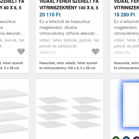
SZERELT FA
VIDAXL FEHÉR SZERELT FA
VIDAXL FE
 80 X 8, 5
VITRINSZEKRÉNY 100 X 8, 5
VITRINSZEK
X 58 CM
20 110
Ft
X 58 CM
18 280
Ft
klasszikus
Ez a letisztult és klasszikus
Ez a letisztul
os
megjelenésű, divatos
megjelenésű, 
ona dekoratív
vitrinszekrény otthona dekoratív
vitrinszekrén
zítője lesz.
és praktikus kiegészítője lesz.
és praktikus k
k, polcok, fali
vidaxl, fehér, bútorok, polcok, fali
vidaxl, fehér, 
ok
polcok és párkányok
polcok és pá
vidaxl.hu
vidaxl.hu
 fehér szerelt
Hasonlók, mint vidaXL fehér szerelt
Hasonlók, mint 
 8, 5 x 58 cm
fa vitrinszekrény 100 x 8, 5 x 58 cm
fa vitrinszekrén