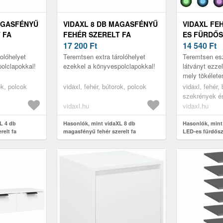
AGASFÉNYŰ
VIDAXL 8 DB MAGASFÉNYŰ
VIDAXL FEH
 FA
FEHÉR SZERELT FA
ES FÜRDŐS
 X 20 X 1,
KÖNYVESPOLC 40 X 50 X 1,
17 200
Ft
40 X 8, 5 X
14 540
Ft
5 CM
olóhelyet
Teremtsen extra tárolóhelyet
Teremtsen esz
olclapokkal!
ezekkel a könyvespolclapokkal!
látványt ezzel
mely tökéletes
fürdőszobába
ok, polcok
vidaxl, fehér, bútorok, polcok
vidaxl, fehér,
helyiségbe!
szekrények és
pipereszekrén
vidaxl.hu
vidaxl.hu
pipereasztalo
L 4 db
Hasonlók, mint vidaXL 8 db
Hasonlók, mint 
relt fa
magasfényű fehér szerelt fa
LED-es fürdőszo
 1, 5 cm
könyvespolc 40 x 50 x 1, 5 cm
37 cm