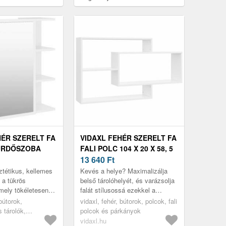
x 50 x 1, 5 cm
könyvespolc 40 x 50 x 1, 5 cm
HÉR SZERELT FA
VIDAXL FEHÉR SZERELT FA
ÜRDŐSZOBA
FALI POLC 104 X 20 X 58, 5
, 5 X 20, 5 X 64
CM
13 640
Ft
tétikus, kellemes
Kevés a helye? Maximalizálja
 a tükrös
belső tárolóhelyét, és varázsolja
mely tökéletesen
falát stílusossá ezekkel a
dőszobájába vagy
praktikus és dekoratív fali
 bútorok,
vidaxl, fehér, bútorok, polcok, fali
helyiségbe!
polcokkal!
 tárolók,
polcok és párkányok
yek, fürdőszobai
vidaxl.hu