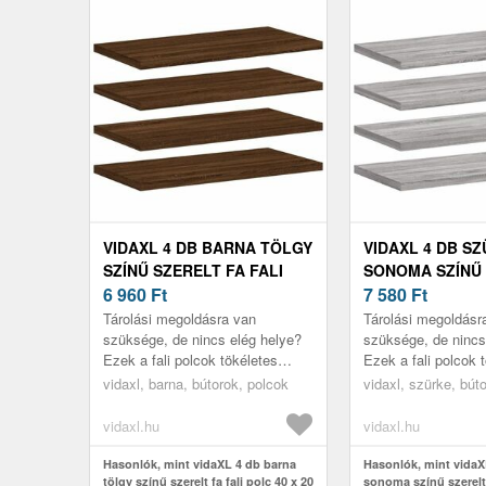
VIDAXL 4 DB BARNA TÖLGY
VIDAXL 4 DB S
SZÍNŰ SZERELT FA FALI
SONOMA SZÍNŰ
POLC 40 X 20 X 1, 5 CM
6 960
Ft
FA FALI POLC 40 
7 580
Ft
CM
Tárolási megoldásra van
Tárolási megoldásr
szüksége, de nincs elég helye?
szüksége, de nincs
Ezek a fali polcok tökéletes
Ezek a fali polcok 
megoldást jelentenek.
megoldást jelenten
vidaxl, barna, bútorok, polcok
vidaxl, szürke, bút
vidaxl.hu
vidaxl.hu
Hasonlók, mint vidaXL 4 db barna
Hasonlók, mint vidaX
tölgy színű szerelt fa fali polc 40 x 20
sonoma színű szerelt 