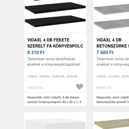
VIDAXL 4 DB FEKETE
VIDAXL 4 DB
SZERELT FA KÖNYVESPOLC
BETONSZÜRKE 
40 X 20 X 1, 5 CM
8 310
Ft
FA KÖNYVESPOLC
7 500
Ft
1, 5 CM
Teremtsen extra tárolóhelyet
Teremtsen extra tár
ezekkel a könyvespolclapokkal!
ezekkel a könyvesp
vidaxl, fekete, bútorok, polcok
vidaxl, szürke, bút
vidaxl.hu
vidaxl.hu
Hasonlók, mint vidaXL 4 db fekete
Hasonlók, mint vidaX
szerelt fa könyvespolc 40 x 20 x 1, 5
betonszürke szerelt 
cm
40 x 20 x 1, 5 cm