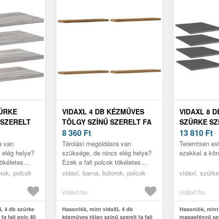
ZÜRKE
VIDAXL 4 DB KÉZMŰVES
VIDAXL 8 
 SZERELT
TÖLGY SZÍNŰ SZERELT FA
SZÜRKE SZ
X 20 X 1, 5
FALI POLC 40 X 20 X 1, 5 CM
8 360
Ft
KÖNYVESPOL
13 810
Ft
5 CM
a van
Tárolási megoldásra van
Teremtsen ext
 elég helye?
szüksége, de nincs elég helye?
ezekkel a kön
tökéletes
Ezek a fali polcok tökéletes
ek.
megoldást jelentenek.
orok, polcok
vidaxl, barna, bútorok, polcok
vidaxl, szürke
vidaxl.hu
vidaxl.hu
L 4 db szürke
Hasonlók, mint vidaXL 4 db
Hasonlók, mint
fa fali polc 40
kézműves tölgy színű szerelt fa fali
magasfényű szü