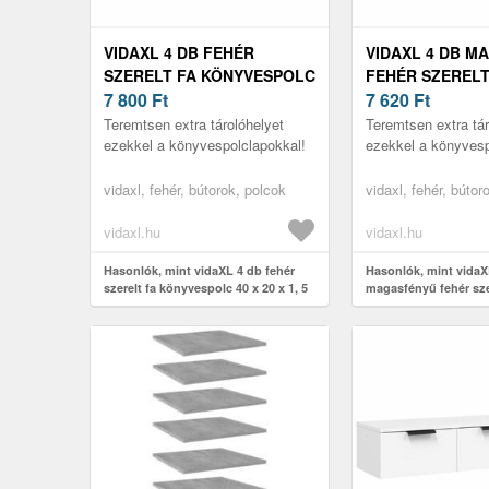
VIDAXL 4 DB FEHÉR
VIDAXL 4 DB M
SZERELT FA KÖNYVESPOLC
FEHÉR SZERELT
40 X 20 X 1, 5 CM
7 800
Ft
KÖNYVESPOLC 40
7 620
Ft
5 CM
Teremtsen extra tárolóhelyet
Teremtsen extra tár
ezekkel a könyvespolclapokkal!
ezekkel a könyvesp
vidaxl, fehér, bútorok, polcok
vidaxl, fehér, bútor
vidaxl.hu
vidaxl.hu
Hasonlók, mint vidaXL 4 db fehér
Hasonlók, mint vidaX
szerelt fa könyvespolc 40 x 20 x 1, 5
magasfényű fehér sze
cm
könyvespolc 40 x 20 x