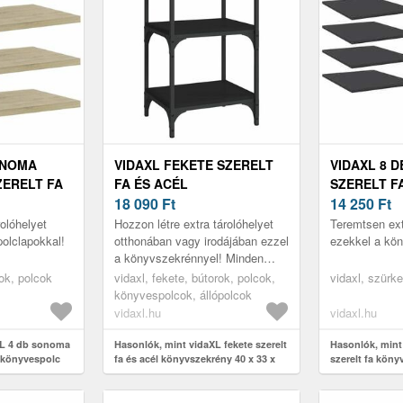
ONOMA
VIDAXL FEKETE SZERELT
VIDAXL 8 
ZERELT FA
FA ÉS ACÉL
SZERELT F
 X 20 X 1,
KÖNYVSZEKRÉNY 40 X 33 X
18 090
Ft
40 X 50 X 1
14 250
Ft
70, 5 CM
olóhelyet
Hozzon létre extra tárolóhelyet
Teremtsen ext
olclapokkal!
otthonában vagy irodájában ezzel
ezekkel a kön
a könyvszekrénnyel! Minden
kincsének talál majd helyet.
rok, polcok
vidaxl, fekete, bútorok, polcok,
vidaxl, szürke
könyvespolcok, állópolcok
vidaxl.hu
vidaxl.hu
XL 4 db sonoma
Hasonlók, mint vidaXL fekete szerelt
Hasonlók, mint
a könyvespolc
fa és acél könyvszekrény 40 x 33 x
szerelt fa könyv
70, 5 cm
cm