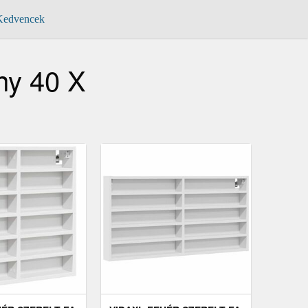
edvencek
ny 40 X