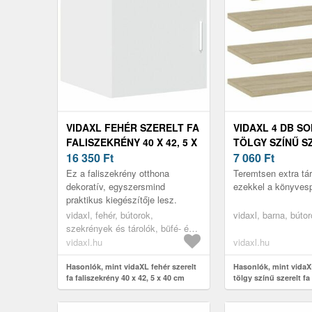
VIDAXL FEHÉR SZERELT FA
VIDAXL 4 DB S
FALISZEKRÉNY 40 X 42, 5 X
TÖLGY SZÍNŰ S
40 CM
16 350
Ft
KÖNYVESPOLC 40
7 060
Ft
5 CM
Ez a faliszekrény otthona
Teremtsen extra tár
dekoratív, egyszersmind
ezekkel a könyvesp
praktikus kiegészítője lesz.
vidaxl, fehér, bútorok,
vidaxl, barna, búto
szekrények és tárolók, büfé- és
tálalóasztalok
vidaxl.hu
vidaxl.hu
Hasonlók, mint vidaXL fehér szerelt
Hasonlók, mint vida
fa faliszekrény 40 x 42, 5 x 40 cm
tölgy színű szerelt f
40 x 20 x 1, 5 cm