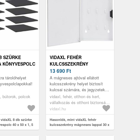
DB SZÜRKE
VIDAXL FEHÉR
A KÖNYVESPOLC
KULCSSZEKRÉNY
, 5 CM
MÁGNESES LAPPAL 30 X 20
13 690
Ft
X 4 CM
ra tárolóhelyet
A mágneses ajtóval ellátott
yvespolclapokkal!
kulcsszekrény helyet biztosít
kulcsai számára, és jegyzeteket
is ragaszthat rá.
, bútorok, polcok
vidaxl, fehér, otthon és kert,
vállalkozás és otthoni biztonság,
biztonsági széfek
vidaxl.hu
 vidaXL 8 db szürke
Hasonlók, mint vidaXL fehér
espolc 40 x 50 x 1, 5
kulcsszekrény mágneses lappal 30 x
20 x 4 cm