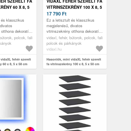
HÉR SZERELT FA
VIDAXL FEHÉR SZERELT FA
RÉNY 60 X 8, 5
VITRINSZEKRÉNY 100 X 8, 5
X 50 CM
17 790
Ft
t és klasszikus
Ez a letisztult és klasszikus
divatos
megjelenésű, divatos
y otthona dekoratív
vitrinszekrény otthona dekoratív
iegészítője lesz.
és praktikus kiegészítője lesz.
bútorok, polcok, fali
vidaxl, fehér, bútorok, polcok, fali
rkányok
polcok és párkányok
vidaxl.hu
vidaXL fehér szerelt
Hasonlók, mint vidaXL fehér szerelt
y 60 x 8, 5 x 58 cm
fa vitrinszekrény 100 x 8, 5 x 50 cm