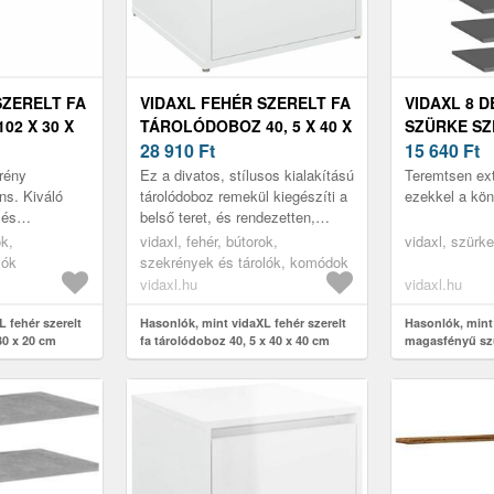
SZERELT FA
VIDAXL FEHÉR SZERELT FA
VIDAXL 8 
02 X 30 X
TÁROLÓDOBOZ 40, 5 X 40 X
SZÜRKE SZ
40 CM
28 910
Ft
KÖNYVESPOL
15 640
Ft
5 CM
krény
Ez a divatos, stílusos kialakítású
Teremtsen ext
ns. Kiváló
tárolódoboz remekül kiegészíti a
ezekkel a kön
 és
belső teret, és rendezetten,
t, ráadásul
elérhető közelségben tarthatja
ok,
vidaxl, fehér, bútorok,
vidaxl, szürke
z üres falait,
benne tárgyait.
lók
szekrények és tárolók, komódok
vidaxl.hu
vidaxl.hu
 fehér szerelt
Hasonlók, mint vidaXL fehér szerelt
Hasonlók, mint
30 x 20 cm
fa tárolódoboz 40, 5 x 40 x 40 cm
magasfényű szü
könyvespolc 40 