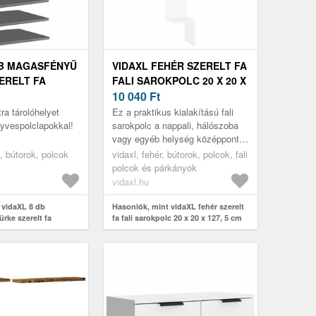
DB MAGASFÉNYŰ
VIDAXL FEHÉR SZERELT FA
ERELT FA
FALI SAROKPOLC 20 X 20 X
C 40 X 40 X 1,
127, 5 CM
10 040
Ft
ra tárolóhelyet
Ez a praktikus kialakítású fali
yvespolclapokkal!
sarokpolc a nappali, hálószoba
vagy egyéb helység középpontja
lesz.
, bútorok, polcok
vidaxl, fehér, bútorok, polcok, fali
polcok és párkányok
vidaxl.hu
 vidaXL 8 db
Hasonlók, mint vidaXL fehér szerelt
rke szerelt fa
fa fali sarokpolc 20 x 20 x 127, 5 cm
x 40 x 1, 5 cm