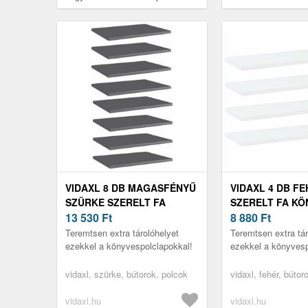
x 1, 5 cm
x 20 x 1, 5 cm
VIDAXL 8 DB MAGASFÉNYŰ
VIDAXL 4 DB F
SZÜRKE SZERELT FA
SZERELT FA K
KÖNYVESPOLC 40 X 30 X 1,
13 530
Ft
60 X 20 X 1, 5 C
8 880
Ft
5 CM
Teremtsen extra tárolóhelyet
Teremtsen extra tár
ezekkel a könyvespolclapokkal!
ezekkel a könyvesp
vidaxl, szürke, bútorok, polcok
vidaxl, fehér, bútor
vidaxl.hu
vidaxl.hu