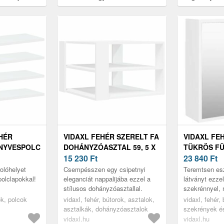
polc 40 x 20 x 1, 5 cm
könyvespolc 40 
EHÉR
VIDAXL FEHÉR SZERELT FA
VIDAXL FE
ÖNYVESPOLC
DOHÁNYZÓASZTAL 59, 5 X
TÜKRÖS F
M
59, 5 X 40 CM
15 230
Ft
SZEKRÉNY 62
23 840
Ft
CM
olóhelyet
Csempésszen egy csipetnyi
Teremtsen esz
olclapokkal!
eleganciát nappalijába ezzel a
látványt ezzel
stílusos dohányzóasztallal.
szekrénnyel, 
illeni fog für
ok, polcok
vidaxl, fehér, bútorok, asztalok,
vidaxl, fehér,
bármely más 
asztalkák, dohányzóasztalok
szekrények és
pipereszekrén
vidaxl.hu
vidaxl.hu