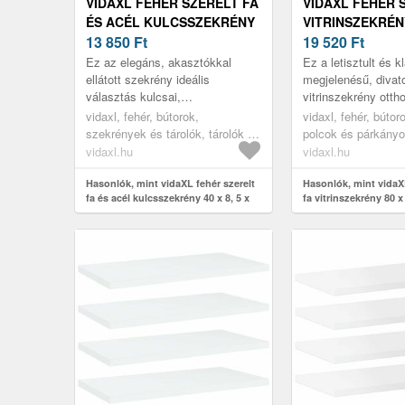
VIDAXL FEHÉR SZERELT FA
VIDAXL FEHÉR 
ÉS ACÉL KULCSSZEKRÉNY
VITRINSZEKRÉNY
40 X 8, 5 X 20 CM
13 850
Ft
X 58 CM
19 520
Ft
Ez az elegáns, akasztókkal
Ez a letisztult és 
ellátott szekrény ideális
megjelenésű, divat
választás kulcsai,
vitrinszekrény otth
napszemüvegei, ékszerei és
és praktikus kiegés
vidaxl, fehér, bútorok,
vidaxl, fehér, bútoro
egyéb kellékei elrendezésére.
szekrények és tárolók, tárolók és
polcok és párkány
zárható szekrények
vidaxl.hu
vidaxl.hu
Hasonlók, mint vidaXL fehér szerelt
Hasonlók, mint vidaXL
fa és acél kulcsszekrény 40 x 8, 5 x
fa vitrinszekrény 80 x
20 cm