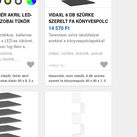
ÉR AKRIL LED-
VIDAXL 8 DB SZÜRKE
ZOBAI TÜKÖR
SZERELT FA KÖNYVESPOLC
 37 CM
40 X 40 X 1, 5 CM
14 570
Ft
tétikus, kellemes
Teremtsen extra tárolóhelyet
 a LED-es tükörrel,
ezekkel a könyvespolclapokkal!
en fog illeni a
 vagy bármely más
 bútorok,
vidaxl, szürke, bútorok, polcok
 tárolók,
yek, fürdőszobai
vidaxl.hu
k
vidaXL fehér akril
Hasonlók, mint vidaXL 8 db szürke
bai tükör 40 x 8, 5 x
szerelt fa könyvespolc 40 x 40 x 1, 5
cm