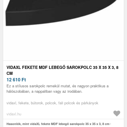
VIDAXL FEKETE MDF LEBEGŐ SAROKPOLC 35 X 35 X 3, 8
CM
12 610
Ft
Ez a stílusos sarokpolc remekül mutat, és nagyon praktikus a
hálószobában, a nappaliban vagy az irodában.
vidaxl, fekete, bútorok, polcok, fali polcok és párkányok
vidaxl.hu
Hasonlók, mint vidaXL fekete MDF lebegő sarokpolc 35 x 35 x 3, 8 cm