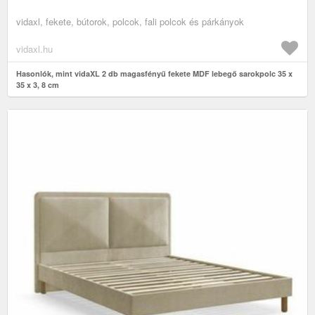
vidaxl, fekete, bútorok, polcok, fali polcok és párkányok
vidaxl.hu
Hasonlók, mint vidaXL 2 db magasfényű fekete MDF lebegő sarokpolc 35 x
35 x 3, 8 cm