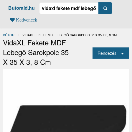
Butoraid.hu
Kedvencek
BÚTOR
JELENLEGI:
VIDAXL FEKETE MDF LEBEGŐ SAROKPOLC 35 X 35 X 3, 8 CM
VidaXL Fekete MDF
Lebegő Sarokpolc 35
Rendezés
X 35 X 3, 8 Cm