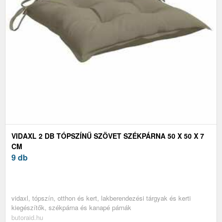
VIDAXL 2 DB TÓPSZÍNŰ SZÖVET SZÉKPÁRNA 50 X 50 X 7
CM
9 db
vidaxl, tópszín, otthon és kert, lakberendezési tárgyak és kerti
kiegészítők, székpárna és kanapé párnák
butoraid.hu