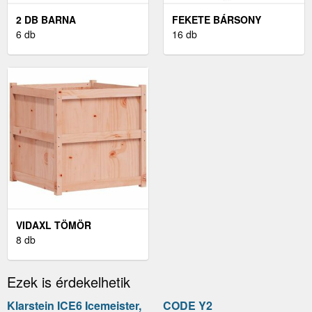
2 DB BARNA
FEKETE BÁRSONY
TÖLGYSZÍNŰ
6 db
RUGÓS ÉS LED-ES ÁGY
16 db
ÉJJELISZEKRÉNY 40 X 35
MATRACCAL 80 X 200 CM
X 70 CM
VIDAXL TÖMÖR
DUGLÁSZFENYŐ KERTI
8 db
VIRÁGLÁDA 70 X 70 X 70
CM
Ezek is érdekelhetik
Klarstein ICE6 Icemeister,
CODE Y2