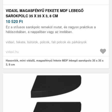
VIDAXL MAGASFÉNYŰ FEKETE MDF LEBEGŐ
SAROKPOLC 35 X 35 X 3, 8 CM
10 520
Ft
Ez a stílusos sarokpolc remekül mutat, és nagyon praktikus a
hálószobában, a nappaliban vagy az irodában.
vidaxl, fekete, bútorok, polcok, fali polcok és párkányok
vidaxl.hu
Hasonlók, mint vidaXL magasfényű fekete MDF lebegő sarokpolc 35 x 35 x
3, 8 cm