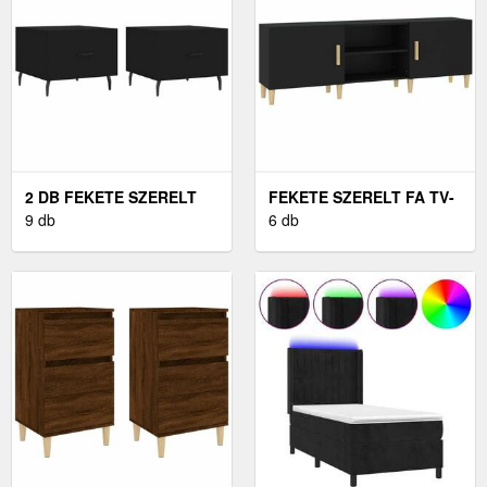
2 DB FEKETE SZERELT
FEKETE SZERELT FA TV-
FA DOHÁNYZÓASZTAL 50
9 db
SZEKRÉNY 150 X 30 X 50
6 db
X 50 X 40 CM
CM