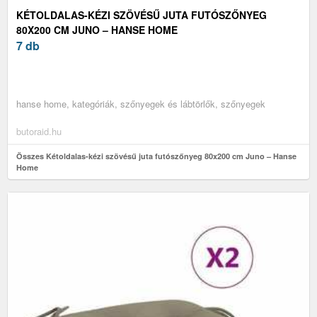
KÉTOLDALAS-KÉZI SZÖVÉSŰ JUTA FUTÓSZŐNYEG
80X200 CM JUNO – HANSE HOME
7 db
hanse home, kategóriák, szőnyegek és lábtörlők, szőnyegek
butoraid.hu
Összes Kétoldalas-kézi szövésű juta futószőnyeg 80x200 cm Juno – Hanse
Home