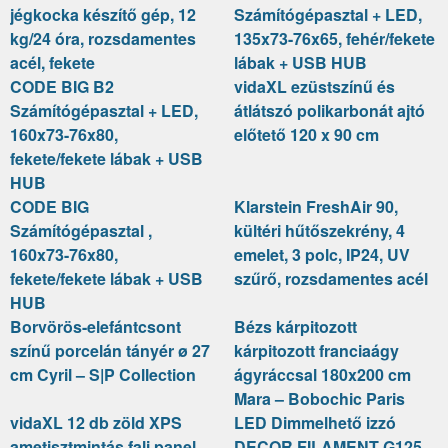
jégkocka készítő gép, 12
Számítógépasztal + LED,
kg/24 óra, rozsdamentes
135x73-76x65, fehér/fekete
acél, fekete
lábak + USB HUB
CODE BIG B2
vidaXL ezüstszínű és
Számítógépasztal + LED,
átlátszó polikarbonát ajtó
160x73-76x80,
előtető 120 x 90 cm
fekete/fekete lábak + USB
HUB
CODE BIG
Klarstein FreshAir 90,
Számítógépasztal ,
kültéri hűtőszekrény, 4
160x73-76x80,
emelet, 3 polc, IP24, UV
fekete/fekete lábak + USB
szűrő, rozsdamentes acél
HUB
Borvörös-elefántcsont
Bézs kárpitozott
színű porcelán tányér ø 27
kárpitozott franciaágy
cm Cyril – S|P Collection
ágyráccsal 180x200 cm
Mara – Bobochic Paris
vidaXL 12 db zöld XPS
LED Dimmelhető izzó
ametisztmintás fali panel
DECOR FILAMENT G125