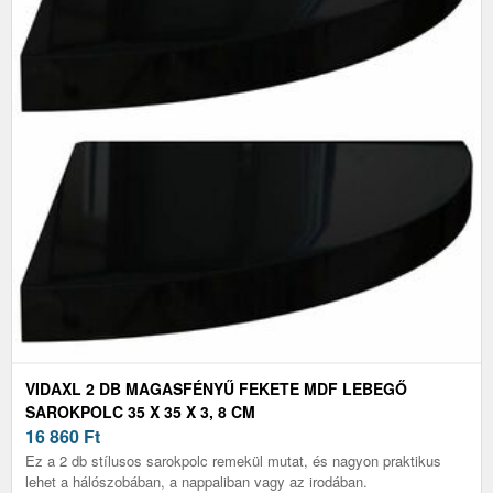
VIDAXL 2 DB MAGASFÉNYŰ FEKETE MDF LEBEGŐ
SAROKPOLC 35 X 35 X 3, 8 CM
16 860
Ft
Ez a 2 db stílusos sarokpolc remekül mutat, és nagyon praktikus
lehet a hálószobában, a nappaliban vagy az irodában.