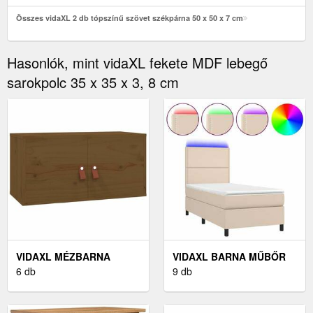
Összes vidaXL 2 db tópszínű szövet székpárna 50 x 50 x 7 cm
Hasonlók, mint vidaXL fekete MDF lebegő
sarokpolc 35 x 35 x 3, 8 cm
VIDAXL MÉZBARNA
VIDAXL BARNA MŰBŐR
TÖMÖR FENYŐFA
6 db
RUGÓS ÁGY MATRACCAL
9 db
FALISZEKRÉNY 60 X 30 X
ÉS LED-DEL 90X190 CM
30 CM