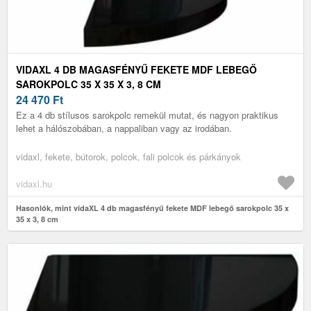
VIDAXL 4 DB MAGASFÉNYŰ FEKETE MDF LEBEGŐ
SAROKPOLC 35 X 35 X 3, 8 CM
24 470
Ft
Ez a 4 db stílusos sarokpolc remekül mutat, és nagyon praktikus
lehet a hálószobában, a nappaliban vagy az irodában.
vidaxl, fekete, bútorok, polcok, fali polcok és párkányok
vidaxl.hu
Hasonlók, mint vidaXL 4 db magasfényű fekete MDF lebegő sarokpolc 35 x
35 x 3, 8 cm