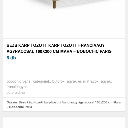
BÉZS KÁRPITOZOTT KÁRPITOZOTT FRANCIAÁGY
ÁGYRÁCCSAL 160X200 CM MARA – BOBOCHIC PARIS
6 db
bobochic paris, kategóriák, bútorok, ágyak és matracok, ágyak,
franciaágyak
butoraid.hu
Összes Bézs kárpitozott kárpitozott franciaágy ágyráccsal 160x200 cm Mara
– Bobochic Paris