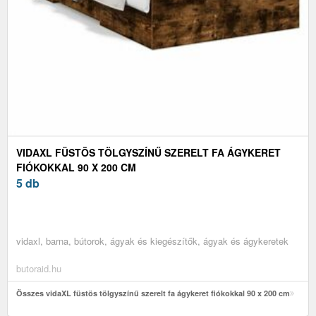
VIDAXL FÜSTÖS TÖLGYSZÍNŰ SZERELT FA ÁGYKERET
FIÓKOKKAL 90 X 200 CM
5 db
vidaxl, barna, bútorok, ágyak és kiegészítők, ágyak és ágykeretek
butoraid.hu
Összes vidaXL füstös tölgyszínű szerelt fa ágykeret fiókokkal 90 x 200 cm