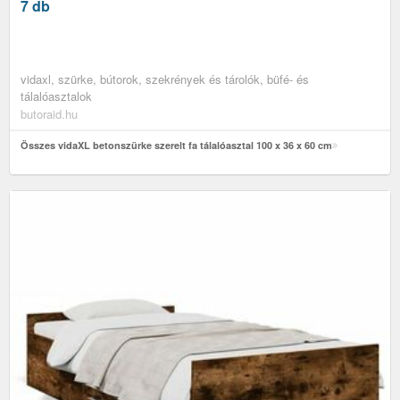
7 db
vidaxl, szürke, bútorok, szekrények és tárolók, büfé- és
tálalóasztalok
butoraid.hu
Összes vidaXL betonszürke szerelt fa tálalóasztal 100 x 36 x 60 cm