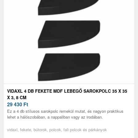
VIDAXL 4 DB FEKETE MDF LEBEGŐ SAROKPOLC 35 X 35
X 3, 8 CM
29 430
Ft
Ez a 4 db stílusos sarokpolc remekül mutat, és nagyon praktikus
lehet a hálószobában, a nappaliban vagy az irodában.
vidaxl, fekete, bútorok, polcok, fali polcok és párkányok