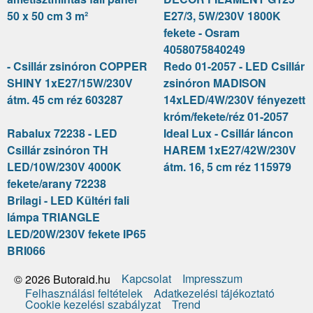
50 x 50 cm 3 m²
E27/3, 5W/230V 1800K
fekete - Osram
4058075840249
- Csillár zsinóron COPPER
Redo 01-2057 - LED Csillár
SHINY 1xE27/15W/230V
zsinóron MADISON
átm. 45 cm réz 603287
14xLED/4W/230V fényezett
króm/fekete/réz 01-2057
Rabalux 72238 - LED
Ideal Lux - Csillár láncon
Csillár zsinóron TH
HAREM 1xE27/42W/230V
LED/10W/230V 4000K
átm. 16, 5 cm réz 115979
fekete/arany 72238
Brilagi - LED Kültéri fali
lámpa TRIANGLE
LED/20W/230V fekete IP65
BRI066
Kapcsolat
Impresszum
© 2026 Butoraid.hu
Felhasználási feltételek
Adatkezelési tájékoztató
Cookie kezelési szabályzat
Trend