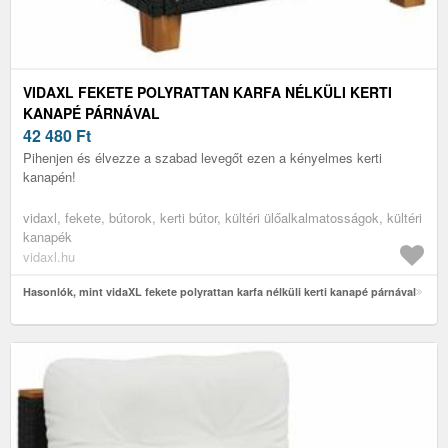
VIDAXL FEKETE POLYRATTAN KARFA NÉLKÜLI KERTI
KANAPÉ PÁRNÁVAL
42 480
Ft
Pihenjen és élvezze a szabad levegőt ezen a kényelmes kerti
kanapén!
vidaxl, fekete, bútorok, kerti bútor, kültéri ülőalkalmatosságok, kültéri
kanapék
vidaxl.hu
Hasonlók, mint vidaXL fekete polyrattan karfa nélküli kerti kanapé párnával