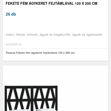
FEKETE FÉM ÁGYKERET FEJTÁMLÁVAL 120 X 200 CM
26 db
vidaxl, fekete, bútorok, ágyak és kiegészítők, ágyak és ágykeretek
butoraid.hu
Összes Fekete fém ágykeret fejtámlával 120 x 200 cm