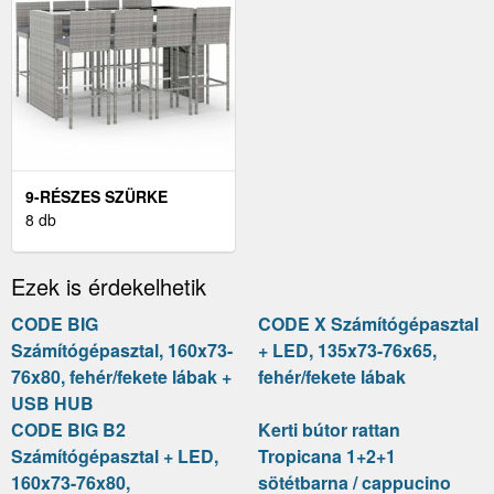
9-RÉSZES SZÜRKE
POLYRATTAN KERTI
8 db
BÁRSZETT PÁRNÁVAL
Ezek is érdekelhetik
CODE BIG
CODE X Számítógépasztal
Számítógépasztal, 160x73-
+ LED, 135x73-76x65,
76x80, fehér/fekete lábak +
fehér/fekete lábak
USB HUB
CODE BIG B2
Kerti bútor rattan
Számítógépasztal + LED,
Tropicana 1+2+1
160x73-76x80,
sötétbarna / cappucino