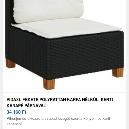
VIDAXL FEKETE POLYRATTAN KARFA NÉLKÜLI KERTI
KANAPÉ PÁRNÁVAL
34 160
Ft
Pihenjen és élvezze a szabad levegőt ezen a kényelmes kerti
kanapén!