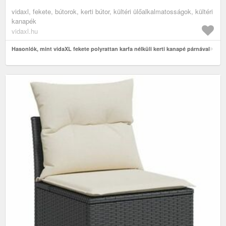
vidaxl, fekete, bútorok, kerti bútor, kültéri ülőalkalmatosságok, kültéri
kanapék
vidaxl.hu
Hasonlók, mint vidaXL fekete polyrattan karfa nélküli kerti kanapé párnával