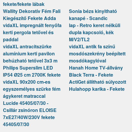
fekete/fekete lábak
Wallity Dekoratív Fém Fali
Sonia bézs kinyitható
Kiegészítő Fekete Adda
kanapé - Scandic
vidaXL impregnált fenyőfa
lap - Retro keret nélküli
kerti pergola tetővel és
dupla kapcsoló, kék
paddal
M/V2/TL2
vidaXL antracitszürke
vidaXL antik fa színű
alumínium kerti pavilon
mosdószekrény beépített
behúzható tetővel 3x3 m
mosdókagylóval
Philips Superslim LED
Hanah Home TV-állvány
IP54 Ø25 cm 2700K fekete
Black Terra - Fekete
vidaXL 90x200 cm-es
ActiGet állítható súlyozott
egyszemélyes szürke fém
Hulahopp karika - Fekete
ágykeret matraccal
Lucide 45405/07/30 -
Csillár zsinóron ELOISE
7xE27/40W/230V fekete
45405/07/30