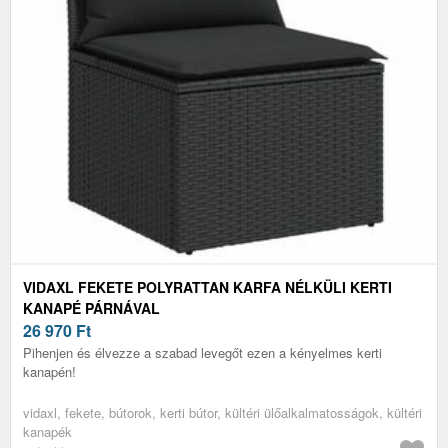
VIDAXL FEKETE POLYRATTAN KARFA NÉLKÜLI KERTI
KANAPÉ PÁRNÁVAL
26 970
Ft
Pihenjen és élvezze a szabad levegőt ezen a kényelmes kerti
kanapén!
vidaxl, fekete, bútorok, kerti bútor, kültéri ülőalkalmatosságok, kültéri
kanapék