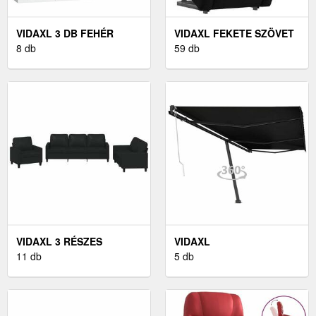
VIDAXL 3 DB FEHÉR
VIDAXL FEKETE SZÖVET
SZERELT FA
8 db
FELÁLLÁST SEGÍTŐ
59 db
MAGASSZEKRÉNY
DÖNTHETŐ FOTEL
VIDAXL 3 RÉSZES
VIDAXL
FEKETE MŰBŐR
11 db
ANTRACITSZÜRKE
5 db
ÜLŐGARNITÚRA
AUTOMATA NAPELLENZŐ
PÁRNÁKKAL
600 X 300 CM