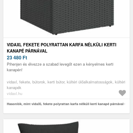
VIDAXL FEKETE POLYRATTAN KARFA NÉLKÜLI KERTI
KANAPÉ PÁRNÁVAL
23 480
Ft
Pihenjen és élvezze a szabad levegőt ezen a kényelmes kerti
kanapén!
vidaxl, fekete, bútorok, kerti bútor, kültéri ülőalkalmatosságok, kültéri
kanapék
vidaxl.hu
Hasonlók, mint vidaXL fekete polyrattan karfa nélküli kerti kanapé párnával