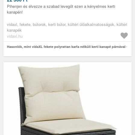
Pihenjen és élvezze a szabad levegőt ezen a kényelmes kerti
kanapén!
vidaxl, fekete, bútorok, kerti bútor, kültéri ülőalkalmatosságok, kültéri
kanapék
vidaxl.hu
Hasonlók, mint vidaXL fekete polyrattan karfa nélküli kerti kanapé párnával