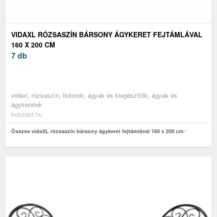
VIDAXL RÓZSASZÍN BÁRSONY ÁGYKERET FEJTÁMLÁVAL
160 X 200 CM
7 db
vidaxl, rózsaszín, bútorok, ágyak és kiegészítők, ágyak és
ágykeretek
butoraid.hu
Összes vidaXL rózsaszín bársony ágykeret fejtámlával 160 x 200 cm