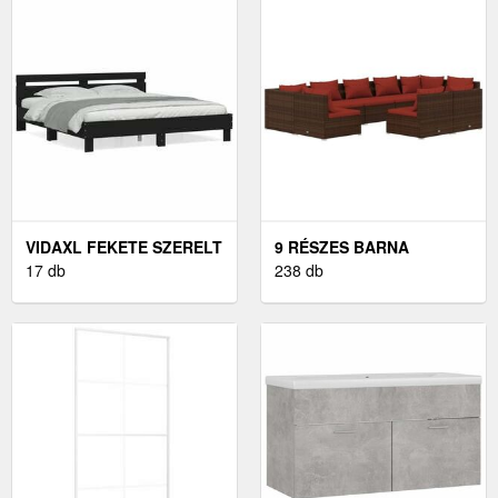
VIDAXL FEKETE SZERELT
9 RÉSZES BARNA
FA ÁGYKERET
17 db
POLYRATTAN KERTI
238 db
FEJTÁMLÁVAL 200 X 200
BÚTORSZETT
CM
PÁRNÁKKAL