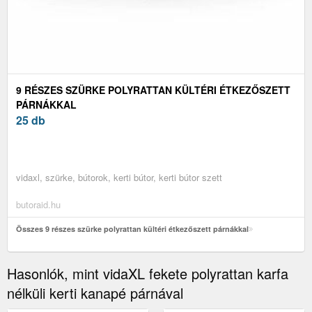
9 RÉSZES SZÜRKE POLYRATTAN KÜLTÉRI ÉTKEZŐSZETT
PÁRNÁKKAL
25 db
vidaxl, szürke, bútorok, kerti bútor, kerti bútor szett
butoraid.hu
Összes 9 részes szürke polyrattan kültéri étkezőszett párnákkal
Hasonlók, mint vidaXL fekete polyrattan karfa
nélküli kerti kanapé párnával