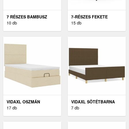
7 RÉSZES BAMBUSZ
7-RÉSZES FEKETE
KERTI ÜLŐGARNITÚRA
10 db
POLYRATTAN KERTI
15 db
SÖTÉTSZÜRKE
BÁRSZETT PÁRNÁKKAL
PÁRNÁKKAL
VIDAXL OSZMÁN
VIDAXL SÖTÉTBARNA
ÁGYKERET
17 db
SZÖVET ÁGYKERET
7 db
MATRACOKKAL KRÉM
FEJTÁMLÁVAL 140 X 190
90X190CM SZÖVET
CM