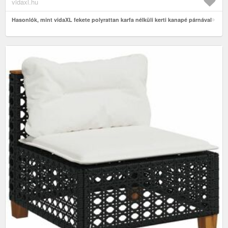
vidaxl.hu
Hasonlók, mint vidaXL fekete polyrattan karfa nélküli kerti kanapé párnával