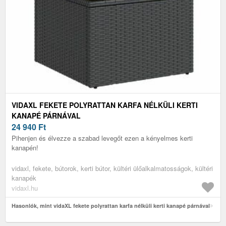
VIDAXL FEKETE POLYRATTAN KARFA NÉLKÜLI KERTI
KANAPÉ PÁRNÁVAL
24 940
Ft
Pihenjen és élvezze a szabad levegőt ezen a kényelmes kerti
kanapén!
vidaxl, fekete, bútorok, kerti bútor, kültéri ülőalkalmatosságok, kültéri
kanapék
vidaxl.hu
Hasonlók, mint vidaXL fekete polyrattan karfa nélküli kerti kanapé párnával