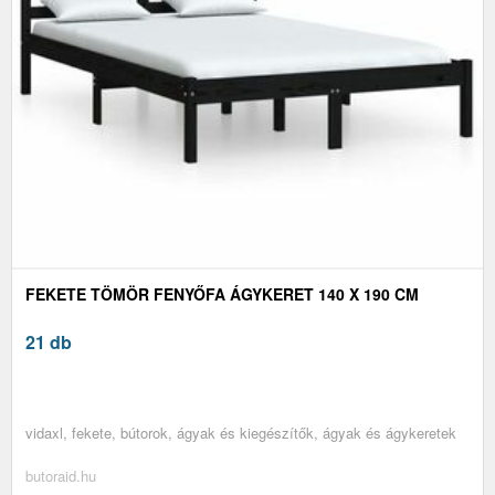
FEKETE TÖMÖR FENYŐFA ÁGYKERET 140 X 190 CM
21 db
vidaxl, fekete, bútorok, ágyak és kiegészítők, ágyak és ágykeretek
butoraid.hu