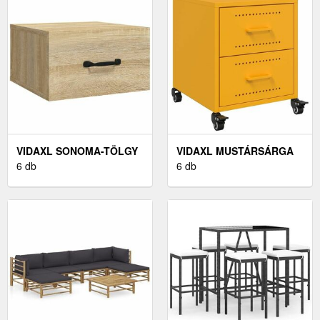
VIDAXL SONOMA-TÖLGY
VIDAXL MUSTÁRSÁRGA
FALRA SZERELHETŐ
6 db
ACÉL ÉJJELISZEKRÉNY
6 db
ÉJJELISZEKRÉNY
36X39X43, 5 CM
35X35X20 CM