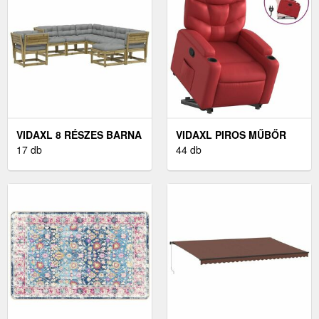
VIDAXL 8 RÉSZES BARNA
VIDAXL PIROS MŰBŐR
IMPREGNÁLT FENYŐFA
17 db
FELÁLLÁST SEGÍTŐ
44 db
KERTI ÜLŐGARNITÚRA
DÖNTHETŐ FOTEL