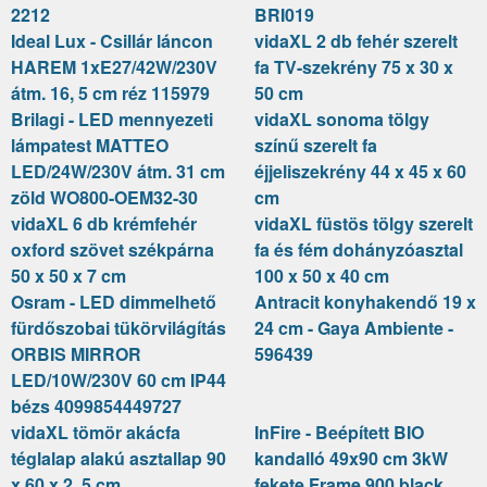
2212
BRI019
Ideal Lux - Csillár láncon
vidaXL 2 db fehér szerelt
HAREM 1xE27/42W/230V
fa TV-szekrény 75 x 30 x
átm. 16, 5 cm réz 115979
50 cm
Brilagi - LED mennyezeti
vidaXL sonoma tölgy
lámpatest MATTEO
színű szerelt fa
LED/24W/230V átm. 31 cm
éjjeliszekrény 44 x 45 x 60
zöld WO800-OEM32-30
cm
vidaXL 6 db krémfehér
vidaXL füstös tölgy szerelt
oxford szövet székpárna
fa és fém dohányzóasztal
50 x 50 x 7 cm
100 x 50 x 40 cm
Osram - LED dimmelhető
Antracit konyhakendő 19 x
fürdőszobai tükörvilágítás
24 cm - Gaya Ambiente -
ORBIS MIRROR
596439
LED/10W/230V 60 cm IP44
bézs 4099854449727
vidaXL tömör akácfa
InFire - Beépített BIO
téglalap alakú asztallap 90
kandalló 49x90 cm 3kW
x 60 x 2, 5 cm
fekete Frame 900 black