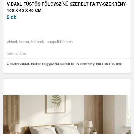
VIDAXL FÜSTÖS TÖLGYSZÍNŰ SZERELT FA TV-SZEKRÉNY
100 X 40 X 40 CM
9 db
vidaxl, barna, bútorok, nappali bútorok
butoraid.hu
Összes vidaXL füstös tölgyszínű szerelt fa TV-szekrény 100 x 40 x 40 cm