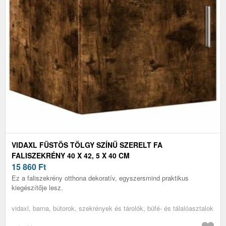
VIDAXL FÜSTÖS TÖLGY SZÍNŰ SZERELT FA
FALISZEKRÉNY 40 X 42, 5 X 40 CM
15 860
Ft
Ez a faliszekrény otthona dekoratív, egyszersmind praktikus
kiegészítője lesz.
vidaxl, barna, bútorok, szekrények és tárolók, büfé- és tálalóasztalok