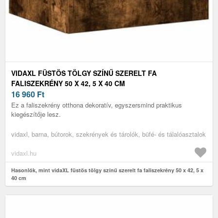
VIDAXL FÜSTÖS TÖLGY SZÍNŰ SZERELT FA
FALISZEKRÉNY 50 X 42, 5 X 40 CM
16 960
Ft
Ez a faliszekrény otthona dekoratív, egyszersmind praktikus
kiegészítője lesz.
vidaxl, barna, bútorok, szekrények és tárolók, büfé- és tálalóasztalok
vidaxl.hu
Hasonlók, mint vidaXL füstös tölgy színű szerelt fa faliszekrény 50 x 42, 5 x
40 cm