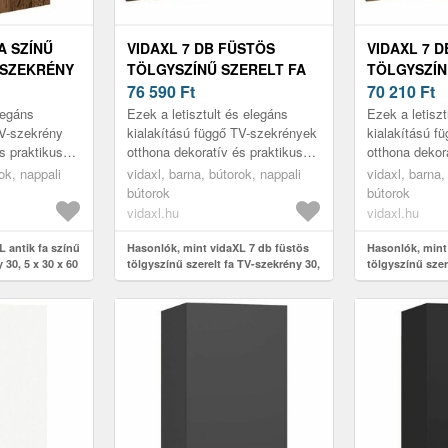
A SZÍNŰ
VIDAXL 7 DB FÜSTÖS
VIDAXL 7 
-SZEKRÉNY
TÖLGYSZÍNŰ SZERELT FA
TÖLGYSZÍN
CM
TV-SZEKRÉNY 30, 5 X 30 X
76 590
Ft
TV-SZEKRÉN
70 210
Ft
60 CM
60 CM
elegáns
Ezek a letisztult és elegáns
Ezek a letiszt
TV-szekrény
kialakítású függő TV-szekrények
kialakítású f
s praktikus
otthona dekoratív és praktikus
otthona dekor
kiegészítői lesznek.
kiegészítői l
ok, nappali
vidaxl, barna, bútorok, nappali
vidaxl, barna,
bútorok
bútorok
vidaxl.hu
vidaxl.hu
 antik fa színű
Hasonlók, mint vidaXL 7 db füstös
Hasonlók, mint
 30, 5 x 30 x 60
tölgyszínű szerelt fa TV-szekrény 30,
tölgyszínű szer
5 x 30 x 60 cm
5 x 30 x 60 cm