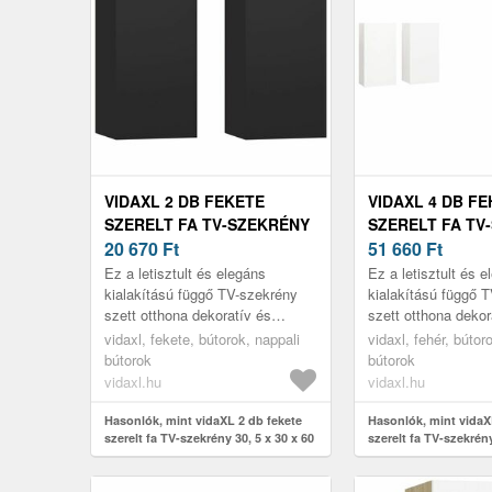
VIDAXL 2 DB FEKETE
VIDAXL 4 DB F
SZERELT FA TV-SZEKRÉNY
SZERELT FA TV
30, 5 X 30 X 60 CM
20 670
Ft
30, 5 X 30 X 60 
51 660
Ft
Ez a letisztult és elegáns
Ez a letisztult és 
kialakítású függő TV-szekrény
kialakítású függő 
szett otthona dekoratív és
szett otthona dekor
praktikus kiegészítője lesz.
praktikus kiegészít
vidaxl, fekete, bútorok, nappali
vidaxl, fehér, bútor
bútorok
bútorok
vidaxl.hu
vidaxl.hu
Hasonlók, mint vidaXL 2 db fekete
Hasonlók, mint vidaX
szerelt fa TV-szekrény 30, 5 x 30 x 60
szerelt fa TV-szekrény
cm
cm