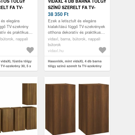
STÖS TÖLGY
VIDAXL 4 DB BARNA TÖLGY
ELT FA TV-
SZÍNŰ SZERELT FA TV-
0, 5 X 30 X 60
SZEKRÉNY 30, 5 X 30 X 60
38 350
Ft
CM
t és elegáns
Ezek a letisztult és elegáns
üggő TV-szekrény
kialakítású függő TV-szekrények
atív és praktikus
otthona dekoratív és praktikus
esz.
kiegészítői lesznek.
 bútorok, nappali
vidaxl, barna, bútorok, nappali
bútorok
vidaxl.hu
 vidaXL füstös tölgy
Hasonlók, mint vidaXL 4 db barna
a TV-szekrény 30, 5 x
tölgy színű szerelt fa TV-szekrény
30, 5 x 30 x 60 cm