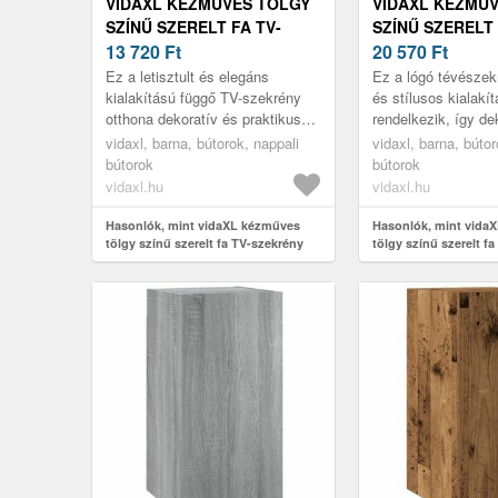
VIDAXL KÉZMŰVES TÖLGY
VIDAXL KÉZMŰ
SZÍNŰ SZERELT FA TV-
SZÍNŰ SZERELT 
SZEKRÉNY 30, 5 X 30 X 60
13 720
Ft
SZEKRÉNY 30, 5 
20 570
Ft
CM
CM
Ez a letisztult és elegáns
Ez a lógó tévészek
kialakítású függő TV-szekrény
és stílusos kialakít
otthona dekoratív és praktikus
rendelkezik, így de
kiegészítője lesz.
praktikus kiegészít
vidaxl, barna, bútorok, nappali
vidaxl, barna, bútor
dekorációnak.
bútorok
bútorok
vidaxl.hu
vidaxl.hu
Hasonlók, mint vidaXL kézműves
Hasonlók, mint vida
tölgy színű szerelt fa TV-szekrény
tölgy színű szerelt f
30, 5 x 30 x 60 cm
30, 5 x 30 x 90 cm