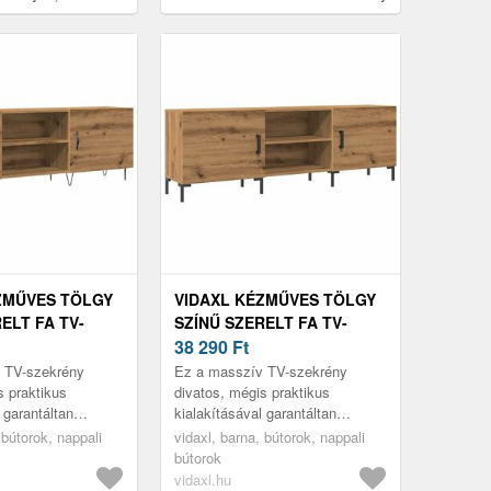
30, 5 x 30 x 90 cm
ZMŰVES TÖLGY
VIDAXL KÉZMŰVES TÖLGY
ELT FA TV-
SZÍNŰ SZERELT FA TV-
50 X 30 X 50
SZEKRÉNY 150 X 30 X 50
38 290
Ft
CM
 TV-szekrény
Ez a masszív TV-szekrény
s praktikus
divatos, mégis praktikus
 garantáltan
kialakításával garantáltan
gyszeme lesz.
szobája gyöngyszeme lesz.
 bútorok, nappali
vidaxl, barna, bútorok, nappali
bútorok
vidaxl.hu