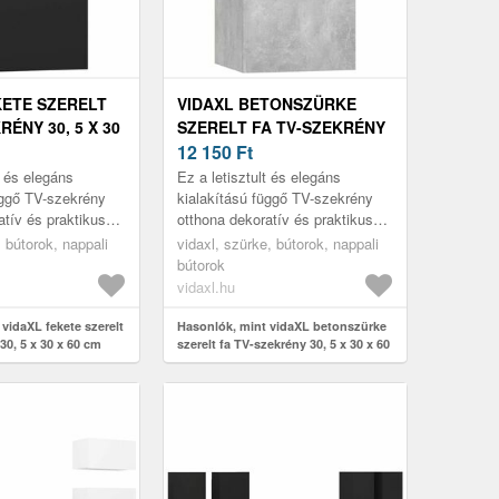
KETE SZERELT
VIDAXL BETONSZÜRKE
RÉNY 30, 5 X 30
SZERELT FA TV-SZEKRÉNY
30, 5 X 30 X 60 CM
12 150
Ft
t és elegáns
Ez a letisztult és elegáns
üggő TV-szekrény
kialakítású függő TV-szekrény
atív és praktikus
otthona dekoratív és praktikus
esz.
kiegészítője lesz.
, bútorok, nappali
vidaxl, szürke, bútorok, nappali
bútorok
vidaxl.hu
vidaXL fekete szerelt
Hasonlók, mint vidaXL betonszürke
30, 5 x 30 x 60 cm
szerelt fa TV-szekrény 30, 5 x 30 x 60
cm