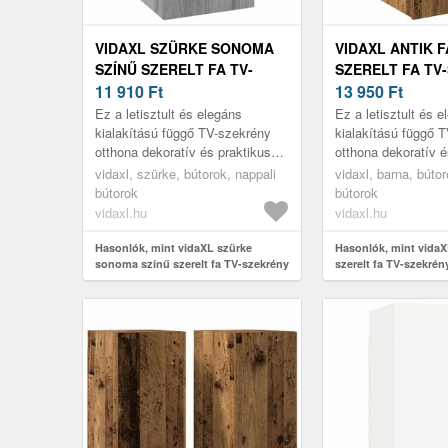
VIDAXL SZÜRKE SONOMA
VIDAXL ANTIK F
SZÍNŰ SZERELT FA TV-
SZERELT FA TV
SZEKRÉNY 30, 5 X 30 X 60
11 910
Ft
30, 5 X 30 X 60 
13 950
Ft
CM
Ez a letisztult és elegáns
Ez a letisztult és 
kialakítású függő TV-szekrény
kialakítású függő 
otthona dekoratív és praktikus
otthona dekoratív é
kiegészítője lesz.
kiegészítője lesz.
vidaxl, szürke, bútorok, nappali
vidaxl, barna, bútor
bútorok
bútorok
vidaxl.hu
vidaxl.hu
Hasonlók, mint vidaXL szürke
Hasonlók, mint vidaXL
sonoma színű szerelt fa TV-szekrény
szerelt fa TV-szekrény
30, 5 x 30 x 60 cm
cm