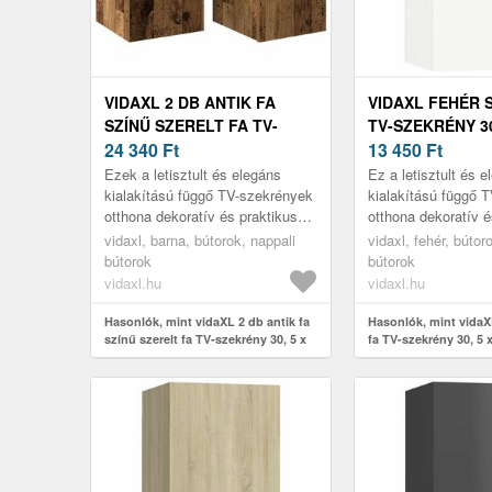
VIDAXL 2 DB ANTIK FA
VIDAXL FEHÉR 
SZÍNŰ SZERELT FA TV-
TV-SZEKRÉNY 30,
SZEKRÉNY 30, 5 X 30 X 60
24 340
Ft
60 CM
13 450
Ft
CM
Ezek a letisztult és elegáns
Ez a letisztult és 
kialakítású függő TV-szekrények
kialakítású függő 
otthona dekoratív és praktikus
otthona dekoratív é
kiegészítői lesznek.
kiegészítője lesz.
vidaxl, barna, bútorok, nappali
vidaxl, fehér, bútor
bútorok
bútorok
vidaxl.hu
vidaxl.hu
Hasonlók, mint vidaXL 2 db antik fa
Hasonlók, mint vidaXL
színű szerelt fa TV-szekrény 30, 5 x
fa TV-szekrény 30, 5 
30 x 60 cm