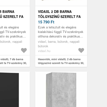
DB BARNA
VIDAXL 2 DB BARNA
Ű SZERELT FA
TÖLGYSZÍNŰ SZERELT FA
Y 30, 5 X 30 X
TV-SZEKRÉNY 30, 5 X 30 X
15 790
Ft
60 CM
ult és elegáns
Ezek a letisztult és elegáns
üggő TV-szekrények
kialakítású függő TV-szekrények
atív és praktikus
otthona dekoratív és praktikus
esznek.
kiegészítői lesznek.
 bútorok, nappali
vidaxl, barna, bútorok, nappali
bútorok
vidaxl.hu
 vidaXL 7 db barna
Hasonlók, mint vidaXL 2 db barna
elt fa TV-szekrény 30,
tölgyszínű szerelt fa TV-szekrény 30,
5 x 30 x 60 cm