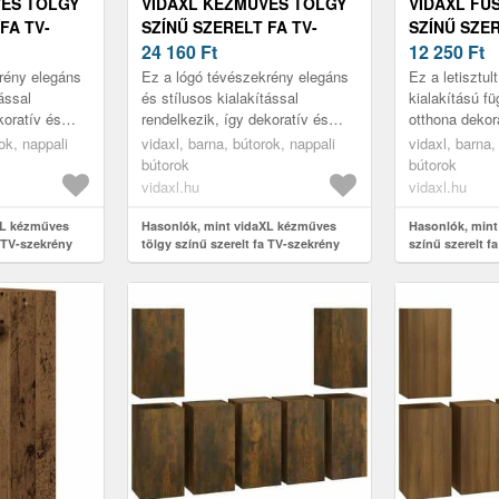
VES TÖLGY
VIDAXL KÉZMŰVES TÖLGY
VIDAXL FÜ
FA TV-
SZÍNŰ SZERELT FA TV-
SZÍNŰ SZER
X 30 X 90
SZEKRÉNY 30, 5 X 30 X 110
24 160
Ft
SZEKRÉNY 3
12 250
Ft
CM
CM
rény elegáns
Ez a lógó tévészekrény elegáns
Ez a letisztul
ással
és stílusos kialakítással
kialakítású f
koratív és
rendelkezik, így dekoratív és
otthona dekor
ője a
praktikus kiegészítője a
kiegészítője l
ok, nappali
vidaxl, barna, bútorok, nappali
vidaxl, barna,
dekorációnak.
bútorok
bútorok
vidaxl.hu
vidaxl.hu
XL kézműves
Hasonlók, mint vidaXL kézműves
Hasonlók, mint
a TV-szekrény
tölgy színű szerelt fa TV-szekrény
színű szerelt f
30, 5 x 30 x 110 cm
30 x 60 cm