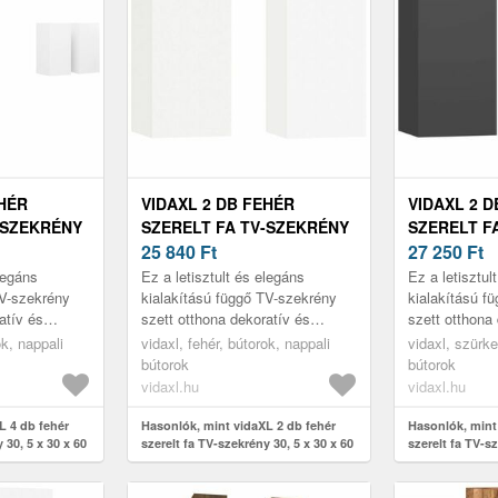
EHÉR
VIDAXL 2 DB FEHÉR
VIDAXL 2 
-SZEKRÉNY
SZERELT FA TV-SZEKRÉNY
SZERELT F
CM
30, 5 X 30 X 60 CM
25 840
Ft
30, 5 X 30 
27 250
Ft
elegáns
Ez a letisztult és elegáns
Ez a letisztul
TV-szekrény
kialakítású függő TV-szekrény
kialakítású f
atív és
szett otthona dekoratív és
szett otthona
ője lesz.
praktikus kiegészítője lesz.
praktikus kieg
ok, nappali
vidaxl, fehér, bútorok, nappali
vidaxl, szürke
bútorok
bútorok
vidaxl.hu
vidaxl.hu
L 4 db fehér
Hasonlók, mint vidaXL 2 db fehér
Hasonlók, mint
 30, 5 x 30 x 60
szerelt fa TV-szekrény 30, 5 x 30 x 60
szerelt fa TV-sz
cm
cm