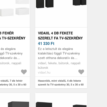
DB FEHÉR
VIDAXL 4 DB FEKETE
A TV-SZEKRÉNY
SZERELT FA TV-SZEKRÉNY
X 60 CM
30, 5 X 30 X 60 CM
41 330
Ft
t és elegáns
Ez a letisztult és elegáns
üggő TV-szekrény
kialakítású függő TV-szekrény
 dekoratív és
szett otthona dekoratív és
észítője lesz.
praktikus kiegészítője lesz.
 bútorok, nappali
vidaxl, fekete, bútorok, nappali
bútorok
vidaxl.hu
 vidaXL 7 db fehér
Hasonlók, mint vidaXL 4 db fekete
ekrény 30, 5 x 30 x 60
szerelt fa TV-szekrény 30, 5 x 30 x 60
cm