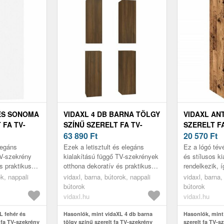
ÉS SONOMA
VIDAXL 4 DB BARNA TÖLGY
VIDAXL ANT
 FA TV-
SZÍNŰ SZERELT FA TV-
SZERELT F
X 30 X 60
SZEKRÉNY 30, 5 X 30 X 90
63 890
Ft
30, 5 X 30 
20 570
Ft
CM
elegáns
Ezek a letisztult és elegáns
Ez a lógó tév
TV-szekrény
kialakítású függő TV-szekrények
és stílusos ki
s praktikus
otthona dekoratív és praktikus
rendelkezik, 
kiegészítői lesznek.
praktikus kieg
ok, nappali
vidaxl, barna, bútorok, nappali
vidaxl, barna,
dekorációnak.
bútorok
bútorok
vidaxl.hu
vidaxl.hu
L fehér és
Hasonlók, mint vidaXL 4 db barna
Hasonlók, mint 
 fa TV-szekrény
tölgy színű szerelt fa TV-szekrény
szerelt fa TV-sz