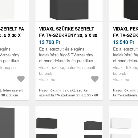
SZERELT FA
VIDAXL SZÜRKE SZERELT
VIDAXL FE
 5 X 30 X
FA TV-SZEKRÉNY 30, 5 X 30
FA TV-SZEK
X 60 CM
13 700
Ft
X 60 CM
12 540
Ft
elegáns
Ez a letisztult és elegáns
Ez a letisztul
TV-szekrény
kialakítású függő TV-szekrény
kialakítású f
s praktikus
otthona dekoratív és praktikus
otthona dekor
kiegészítője lesz.
kiegészítője l
ok, nappali
vidaxl, szürke, bútorok, nappali
vidaxl, fekete
bútorok
bútorok
vidaxl.hu
vidaxl.hu
 fehér szerelt
Hasonlók, mint vidaXL szürke
Hasonlók, mint 
x 30 x 60 cm
szerelt fa TV-szekrény 30, 5 x 30 x 60
fa TV-szekrény 
cm