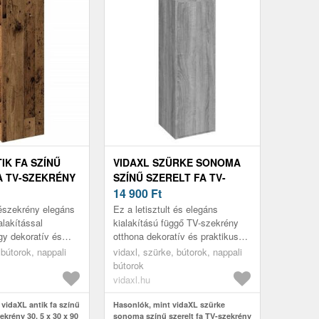
IK FA SZÍNŰ
VIDAXL SZÜRKE SONOMA
A TV-SZEKRÉNY
SZÍNŰ SZERELT FA TV-
X 90 CM
SZEKRÉNY 30, 5 X 30 X 90
14 900
Ft
CM
észekrény elegáns
Ez a letisztult és elegáns
alakítással
kialakítású függő TV-szekrény
így dekoratív és
otthona dekoratív és praktikus
észítője a
kiegészítője lesz.
 bútorok, nappali
vidaxl, szürke, bútorok, nappali
bútorok
vidaxl.hu
vidaXL antik fa színű
Hasonlók, mint vidaXL szürke
ekrény 30, 5 x 30 x 90
sonoma színű szerelt fa TV-szekrény