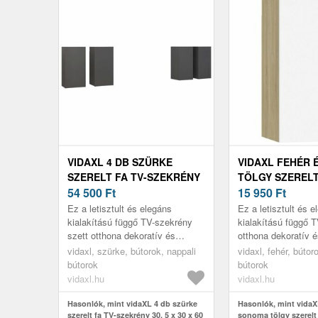
VIDAXL 4 DB SZÜRKE
VIDAXL FEHÉR 
SZERELT FA TV-SZEKRÉNY
TÖLGY SZERELT
30, 5 X 30 X 60 CM
54 500
Ft
SZEKRÉNY 30, 5 
15 950
Ft
CM
Ez a letisztult és elegáns
Ez a letisztult és 
kialakítású függő TV-szekrény
kialakítású függő 
szett otthona dekoratív és
otthona dekoratív é
praktikus kiegészítője lesz.
kiegészítője lesz.
vidaxl, szürke, bútorok, nappali
vidaxl, fehér, bútor
bútorok
bútorok
vidaxl.hu
vidaxl.hu
Hasonlók, mint vidaXL 4 db szürke
Hasonlók, mint vidaX
szerelt fa TV-szekrény 30, 5 x 30 x 60
sonoma tölgy szerelt