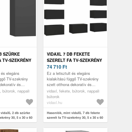
DB SZÜRKE
VIDAXL 7 DB FEKETE
A TV-SZEKRÉNY
SZERELT FA TV-SZEKRÉNY
X 60 CM
30, 5 X 30 X 60 CM
74 710
Ft
t és elegáns
Ez a letisztult és elegáns
üggő TV-szekrény
kialakítású függő TV-szekrény
 dekoratív és
szett otthona dekoratív és
észítője lesz.
praktikus kiegészítője lesz.
, bútorok, nappali
vidaxl, fekete, bútorok, nappali
bútorok
vidaxl.hu
 vidaXL 2 db szürke
Hasonlók, mint vidaXL 7 db fekete
ekrény 30, 5 x 30 x 60
szerelt fa TV-szekrény 30, 5 x 30 x 60
cm