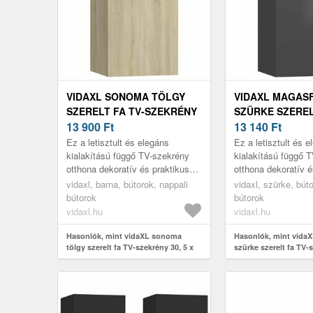
VIDAXL SONOMA TÖLGY
VIDAXL MAGAS
SZERELT FA TV-SZEKRÉNY
SZÜRKE SZEREL
30, 5 X 30 X 60 CM
13 900
Ft
SZEKRÉNY 30, 5 
13 140
Ft
CM
Ez a letisztult és elegáns
Ez a letisztult és 
kialakítású függő TV-szekrény
kialakítású függő 
otthona dekoratív és praktikus
otthona dekoratív é
kiegészítője lesz.
kiegészítője lesz.
vidaxl, barna, bútorok, nappali
vidaxl, szürke, bút
bútorok
bútorok
vidaxl.hu
vidaxl.hu
Hasonlók, mint vidaXL sonoma
Hasonlók, mint vida
tölgy szerelt fa TV-szekrény 30, 5 x
szürke szerelt fa TV-s
30 x 60 cm
30 x 60 cm