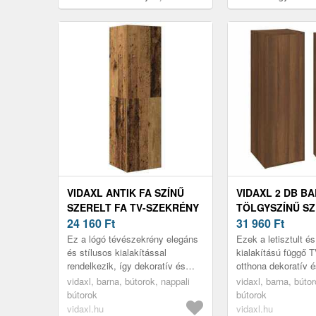
cm
30, 5 x 30 x 60 cm
VIDAXL ANTIK FA SZÍNŰ
VIDAXL 2 DB B
SZERELT FA TV-SZEKRÉNY
TÖLGYSZÍNŰ SZ
30, 5 X 30 X 110 CM
24 160
Ft
TV-SZEKRÉNY 30,
31 960
Ft
90 CM
Ez a lógó tévészekrény elegáns
Ezek a letisztult é
és stílusos kialakítással
kialakítású függő 
rendelkezik, így dekoratív és
otthona dekoratív é
praktikus kiegészítője a
kiegészítői lesznek
vidaxl, barna, bútorok, nappali
vidaxl, barna, bútor
dekorációnak.
bútorok
bútorok
vidaxl.hu
vidaxl.hu