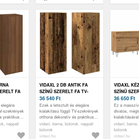
30, 5 x 30 x 90 cm
cm
ARNA
VIDAXL 2 DB ANTIK FA
VIDAXL KÉ
ERELT FA
SZÍNŰ SZERELT FA TV-
SZÍNŰ SZER
 5 X 30 X
SZEKRÉNY 30, 5 X 30 X 90
36 540
Ft
SZEKRÉNY 1
36 650
Ft
CM
CM
s elegáns
Ezek a letisztult és elegáns
Ez a masszív
TV-szekrények
kialakítású függő TV-szekrények
divatos, mégi
s praktikus
otthona dekoratív és praktikus
kialakításával
.
kiegészítői lesznek.
szobája gyön
ok, nappali
vidaxl, barna, bútorok, nappali
vidaxl, barna,
bútorok
bútorok
vidaxl.hu
vidaxl.hu