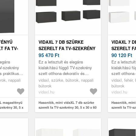
FÉNYŰ
VIDAXL 7 DB SZÜRKE
VIDAXL 7 
T FA TV-
SZERELT FA TV-SZEKRÉNY
SZERELT F
X 30 X 60
30, 5 X 30 X 60 CM
95 470
Ft
30, 5 X 30 
90 120
Ft
elegáns
Ez a letisztult és elegáns
Ez a letisztul
TV-szekrény
kialakítású függő TV-szekrény
kialakítású f
s praktikus
szett otthona dekoratív és
szett otthona
praktikus kiegészítője lesz.
praktikus kieg
orok, nappali
vidaxl, szürke, bútorok, nappali
vidaxl, fehér,
bútorok
bútorok
vidaxl.hu
vidaxl.hu
XL magasfényű
Hasonlók, mint vidaXL 7 db szürke
Hasonlók, mint
zekrény 30, 5 x
szerelt fa TV-szekrény 30, 5 x 30 x 60
szerelt fa TV-sz
cm
cm