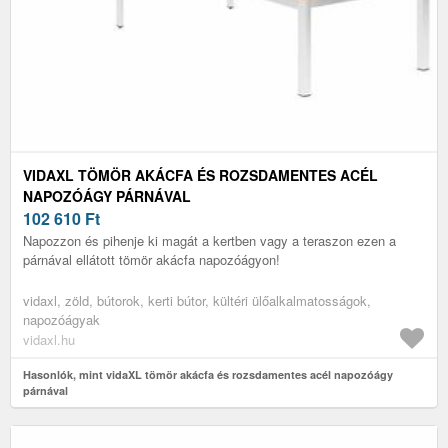
VIDAXL TÖMÖR AKÁCFA ÉS ROZSDAMENTES ACÉL
NAPOZÓÁGY PÁRNÁVAL
102 610
Ft
Napozzon és pihenje ki magát a kertben vagy a teraszon ezen a
párnával ellátott tömör akácfa napozóágyon!
vidaxl, zöld, bútorok, kerti bútor, kültéri ülőalkalmatosságok,
napozóágyak
vidaxl.hu
Hasonlók, mint vidaXL tömör akácfa és rozsdamentes acél napozóágy
párnával