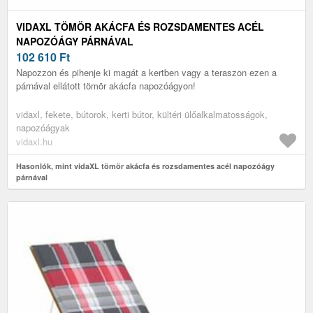
VIDAXL TÖMÖR AKÁCFA ÉS ROZSDAMENTES ACÉL
NAPOZÓÁGY PÁRNÁVAL
102 610
Ft
Napozzon és pihenje ki magát a kertben vagy a teraszon ezen a
párnával ellátott tömör akácfa napozóágyon!
vidaxl, fekete, bútorok, kerti bútor, kültéri ülőalkalmatosságok,
napozóágyak
vidaxl.hu
Hasonlók, mint vidaXL tömör akácfa és rozsdamentes acél napozóágy
párnával