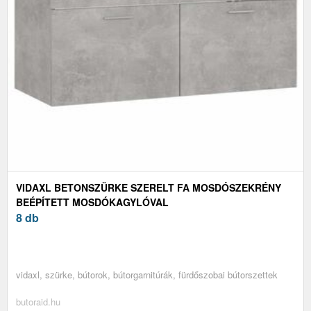
VIDAXL BETONSZÜRKE SZERELT FA MOSDÓSZEKRÉNY
BEÉPÍTETT MOSDÓKAGYLÓVAL
8 db
vidaxl, szürke, bútorok, bútorgarnitúrák, fürdőszobai bútorszettek
butoraid.hu