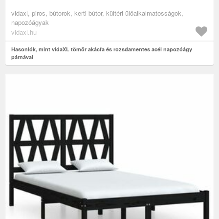
vidaxl, piros, bútorok, kerti bútor, kültéri ülőalkalmatosságok,
napozóágyak
vidaxl.hu
Hasonlók, mint vidaXL tömör akácfa és rozsdamentes acél napozóágy
párnával