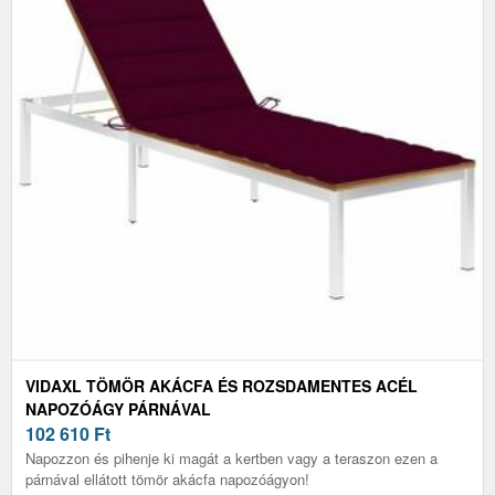
VIDAXL TÖMÖR AKÁCFA ÉS ROZSDAMENTES ACÉL
NAPOZÓÁGY PÁRNÁVAL
102 610
Ft
Napozzon és pihenje ki magát a kertben vagy a teraszon ezen a
párnával ellátott tömör akácfa napozóágyon!