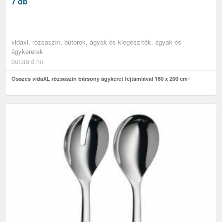
7 db
vidaxl, rózsaszín, bútorok, ágyak és kiegészítők, ágyak és
ágykeretek
butoraid.hu
Összes vidaXL rózsaszín bársony ágykeret fejtámlával 160 x 200 cm