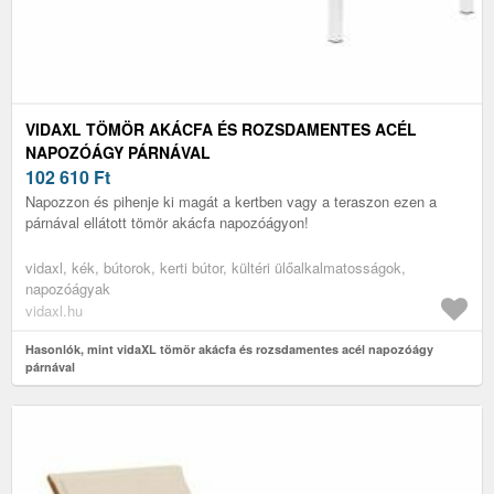
VIDAXL TÖMÖR AKÁCFA ÉS ROZSDAMENTES ACÉL
NAPOZÓÁGY PÁRNÁVAL
102 610
Ft
Napozzon és pihenje ki magát a kertben vagy a teraszon ezen a
párnával ellátott tömör akácfa napozóágyon!
vidaxl, kék, bútorok, kerti bútor, kültéri ülőalkalmatosságok,
napozóágyak
vidaxl.hu
Hasonlók, mint vidaXL tömör akácfa és rozsdamentes acél napozóágy
párnával