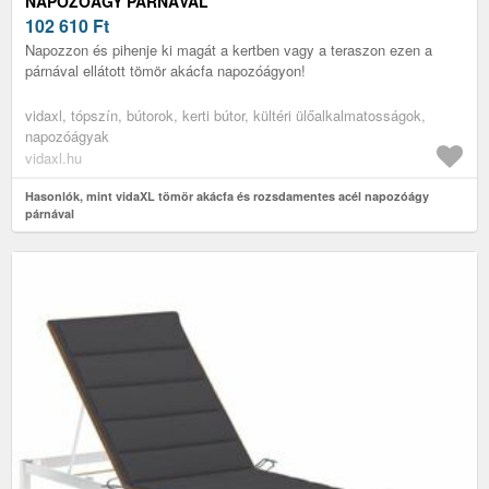
NAPOZÓÁGY PÁRNÁVAL
102 610
Ft
Napozzon és pihenje ki magát a kertben vagy a teraszon ezen a
párnával ellátott tömör akácfa napozóágyon!
vidaxl, tópszín, bútorok, kerti bútor, kültéri ülőalkalmatosságok,
napozóágyak
vidaxl.hu
Hasonlók, mint vidaXL tömör akácfa és rozsdamentes acél napozóágy
párnával