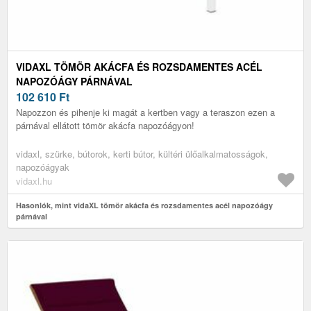
VIDAXL TÖMÖR AKÁCFA ÉS ROZSDAMENTES ACÉL
NAPOZÓÁGY PÁRNÁVAL
102 610
Ft
Napozzon és pihenje ki magát a kertben vagy a teraszon ezen a
párnával ellátott tömör akácfa napozóágyon!
vidaxl, szürke, bútorok, kerti bútor, kültéri ülőalkalmatosságok,
napozóágyak
vidaxl.hu
Hasonlók, mint vidaXL tömör akácfa és rozsdamentes acél napozóágy
párnával