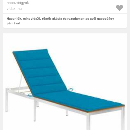
napozóágyak
vidaxl.hu
Hasonlók, mint vidaXL tömör akácfa és rozsdamentes acél napozóágy
párnával