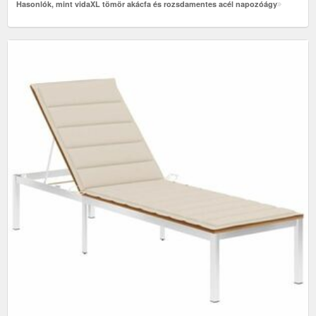
Hasonlók, mint vidaXL tömör akácfa és rozsdamentes acél napozóágy