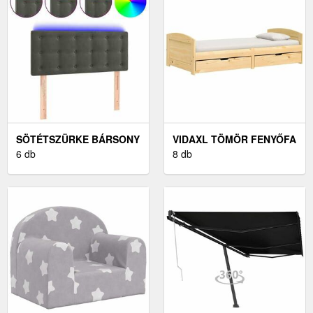
SÖTÉTSZÜRKE BÁRSONY
VIDAXL TÖMÖR FENYŐFA
LED-ES FEJTÁMLA
6 db
KANAPÉÁGY FIÓKKAL 90
8 db
90X5X78/88 CM
X 200 CM