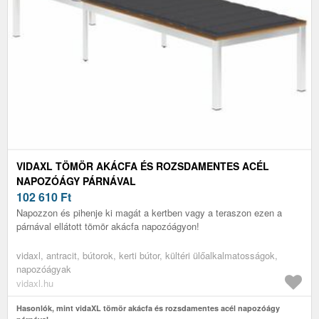
VIDAXL TÖMÖR AKÁCFA ÉS ROZSDAMENTES ACÉL
NAPOZÓÁGY PÁRNÁVAL
102 610
Ft
Napozzon és pihenje ki magát a kertben vagy a teraszon ezen a
párnával ellátott tömör akácfa napozóágyon!
vidaxl, antracit, bútorok, kerti bútor, kültéri ülőalkalmatosságok,
napozóágyak
vidaxl.hu
Hasonlók, mint vidaXL tömör akácfa és rozsdamentes acél napozóágy