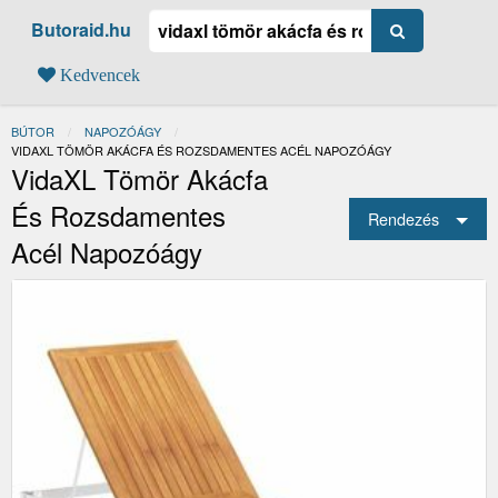
Butoraid.hu
Kedvencek
BÚTOR
NAPOZÓÁGY
JELENLEGI:
VIDAXL TÖMÖR AKÁCFA ÉS ROZSDAMENTES ACÉL NAPOZÓÁGY
VidaXL Tömör Akácfa
És Rozsdamentes
Rendezés
Acél Napozóágy