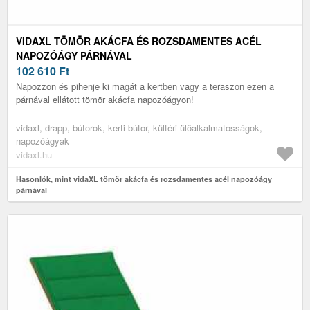
VIDAXL TÖMÖR AKÁCFA ÉS ROZSDAMENTES ACÉL
NAPOZÓÁGY PÁRNÁVAL
102 610
Ft
Napozzon és pihenje ki magát a kertben vagy a teraszon ezen a
párnával ellátott tömör akácfa napozóágyon!
vidaxl, drapp, bútorok, kerti bútor, kültéri ülőalkalmatosságok,
napozóágyak
vidaxl.hu
Hasonlók, mint vidaXL tömör akácfa és rozsdamentes acél napozóágy
párnával