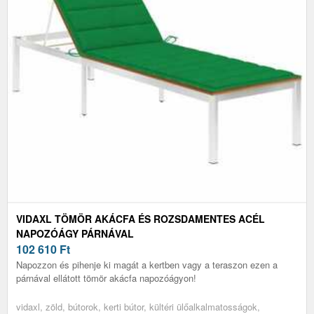
VIDAXL TÖMÖR AKÁCFA ÉS ROZSDAMENTES ACÉL
NAPOZÓÁGY PÁRNÁVAL
102 610
Ft
Napozzon és pihenje ki magát a kertben vagy a teraszon ezen a
párnával ellátott tömör akácfa napozóágyon!
vidaxl, zöld, bútorok, kerti bútor, kültéri ülőalkalmatosságok,