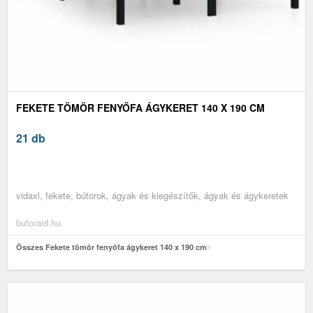
FEKETE TÖMÖR FENYŐFA ÁGYKERET 140 X 190 CM
21 db
vidaxl, fekete, bútorok, ágyak és kiegészítők, ágyak és ágykeretek
butoraid.hu
Összes Fekete tömör fenyőfa ágykeret 140 x 190 cm