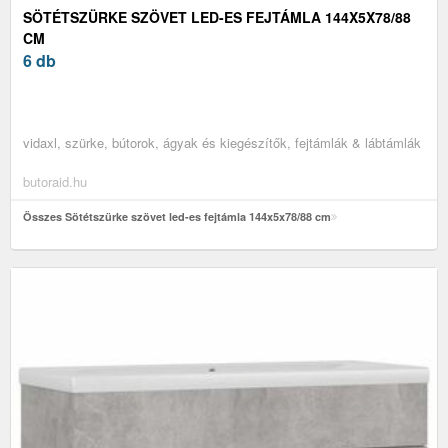
SÖTÉTSZÜRKE SZÖVET LED-ES FEJTÁMLA 144X5X78/88
CM
6 db
vidaxl, szürke, bútorok, ágyak és kiegészítők, fejtámlák & lábtámlák
butoraid.hu
Összes Sötétszürke szövet led-es fejtámla 144x5x78/88 cm