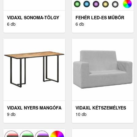
VIDAXL SONOMA-TÖLGY
FEHÉR LED-ES MŰBŐR
FALRA SZERELHETŐ
6 db
ÁGYKERET 180 X 200 CM
6 db
ÉJJELISZEKRÉNY
35X35X20 CM
VIDAXL NYERS MANGÓFA
VIDAXL KÉTSZEMÉLYES
ÉTKEZŐASZTAL 140 CM
9 db
VILÁGOSSZÜRKE PUHA
10 db
PLÜSS GYEREKKANAPÉ