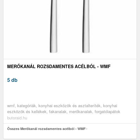
MERŐKANÁL ROZSDAMENTES ACÉLBÓL - WMF
5 db
wmf, kategóriák, konyhai eszközök és asztalteríték, konyhai
eszközök és kellékek, fakanalak, merőkanalak, forgatólapátok
butoraid.hu
Összes Merőkanál rozsdamentes acélból - WMF