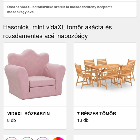
Összes vidaXL betonszürke szerelt fa mosdószekrény beépített
mosdókagylóval
Hasonlók, mint vidaXL tömör akácfa és
rozsdamentes acél napozóágy
VIDAXL RÓZSASZÍN
7 RÉSZES TÖMÖR
PUHA PLÜSS GYEREK
8 db
AKÁCFA KERTI
13 db
KANAPÉÁGY
ÉTKEZŐSZETT