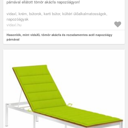
párnával ellátott tömör akácfa napozóágyon!
vidaxl, krém, bútorok, kerti bútor, kültéri ülőalkalmatosságok,
napozóágyak
vidaxl.hu
Hasonlók, mint vidaXL tömör akácfa és rozsdamentes acél napozóágy
párnával