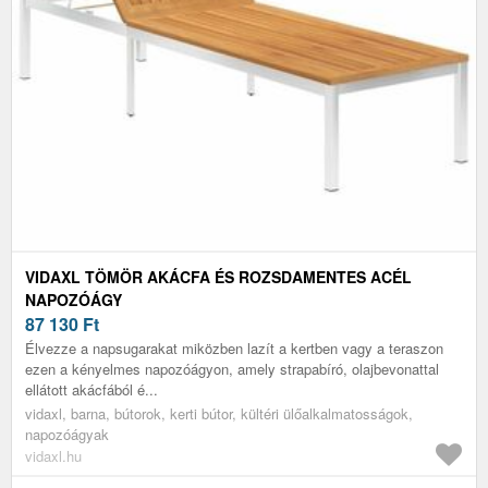
VIDAXL TÖMÖR AKÁCFA ÉS ROZSDAMENTES ACÉL
NAPOZÓÁGY
87 130
Ft
Élvezze a napsugarakat miközben lazít a kertben vagy a teraszon
ezen a kényelmes napozóágyon, amely strapabíró, olajbevonattal
ellátott akácfából é...
vidaxl, barna, bútorok, kerti bútor, kültéri ülőalkalmatosságok,
napozóágyak
vidaxl.hu