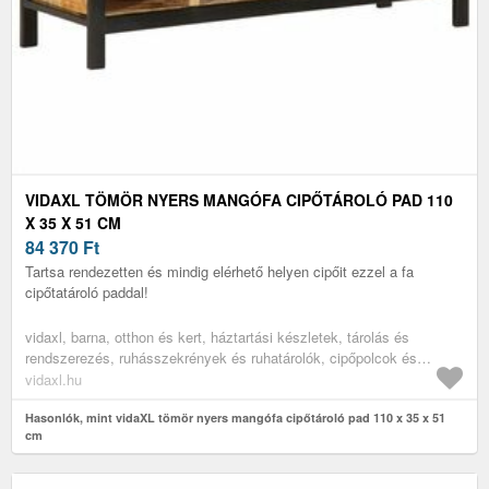
VIDAXL TÖMÖR NYERS MANGÓFA CIPŐTÁROLÓ PAD 110
X 35 X 51 CM
84 370
Ft
Tartsa rendezetten és mindig elérhető helyen cipőit ezzel a fa
cipőtatároló paddal!
vidaxl, barna, otthon és kert, háztartási készletek, tárolás és
rendszerezés, ruhásszekrények és ruhatárolók, cipőpolcok és
-állványok
vidaxl.hu
Hasonlók, mint vidaXL tömör nyers mangófa cipőtároló pad 110 x 35 x 51
cm