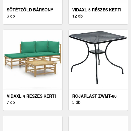
SÖTÉTZÖLD BÁRSONY
VIDAXL 5 RÉSZES KERTI
ÁGYKERET
6 db
BÚTORGARNITÚRA
12 db
FEJTÁMLÁVAL 80 X 200
KRÉMSZÍNŰ PÁRNÁKKAL
CM
VIDAXL 4 RÉSZES KERTI
ROJAPLAST ZWMT-80
ÜLŐGARNITÚRA ZÖLD
7 db
KERTI ASZTAL, 80 CM
5 db
PÁRNÁKKAL