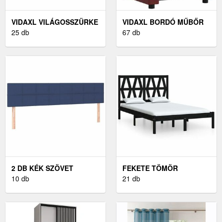
VIDAXL VILÁGOSSZÜRKE
VIDAXL BORDÓ MŰBŐR
SZÖVET ÁGYKERET 140 X
25 db
ELEKTROMOS
67 db
190 CM
DÖNTHETŐ SZÉK
2 DB KÉK SZÖVET
FEKETE TÖMÖR
FEJTÁMLA 90X5X78/88
10 db
FENYŐFA ÁGYKERET 140
21 db
CM
X 190 CM