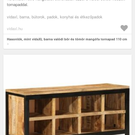
tornapaddal.
vidaxl, barna, bútorok, padok, konyhai és étkezőpadok
vidaxl.hu
Hasonlók, mint vidaXL barna valódi bőr és tömör mangófa tornapad 110 cm