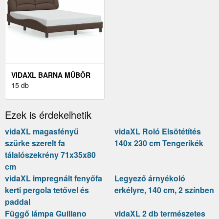
VIDAXL BARNA MŰBŐR
ÁGYKERET 140 X 200 CM
15 db
Ezek is érdekelhetik
vidaXL magasfényű
vidaXL Roló Elsötétítés
szürke szerelt fa
140x 230 cm Tengerikék
tálalószekrény 71x35x80
cm
vidaXL impregnált fenyőfa
Legyező árnyékoló
kerti pergola tetővel és
erkélyre, 140 cm, 2 színben
paddal
Függő lámpa Guiliano
vidaXL 2 db természetes