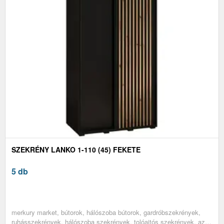
SZEKRÉNY LANKO 1-110 (45) FEKETE
5 db
merkury market, bútorok, hálószoba bútorok, gardróbszekrények,
ruhásszekrények, hálószoba szekrények, tolóajtós szekrények, az