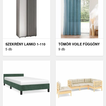
SZEKRÉNY LANKO 1-110
TÖMÖR VOILE FÜGGÖNY
(45) FEHÉR
5 db
FÉM SZEGÉLYEKKEL
9 db