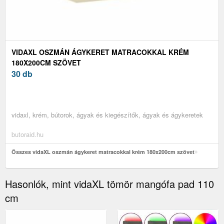
VIDAXL OSZMÁN ÁGYKERET MATRACOKKAL KRÉM
180X200CM SZÖVET
30 db
vidaxl, krém, bútorok, ágyak és kiegészítők, ágyak és ágykeretek
butoraid.hu
Összes vidaXL oszmán ágykeret matracokkal krém 180x200cm szövet
Hasonlók, mint vidaXL tömör mangófa pad 110
cm