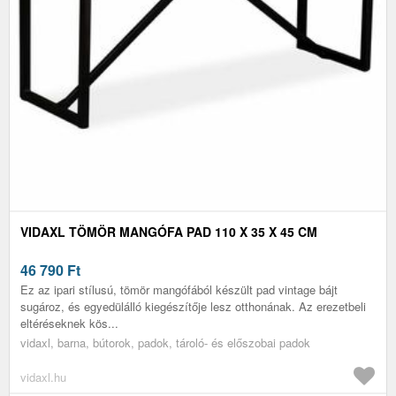
VIDAXL TÖMÖR MANGÓFA PAD 110 X 35 X 45 CM
46 790
Ft
Ez az ipari stílusú, tömör mangófából készült pad vintage bájt
sugároz, és egyedülálló kiegészítője lesz otthonának. Az erezetbeli
eltéréseknek kös...
vidaxl, barna, bútorok, padok, tároló- és előszobai padok
vidaxl.hu