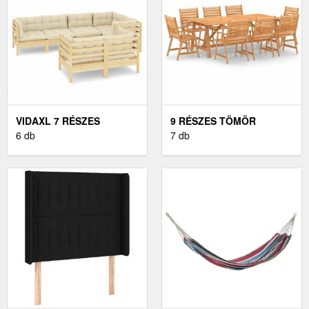
VIDAXL 7 RÉSZES
9 RÉSZES TÖMÖR
TÖMÖR FENYŐFA KERTI
6 db
AKÁCFA KERTI
7 db
BÚTORGARNITÚRA
ÉTKEZŐSZETT
PÁRNÁKKAL