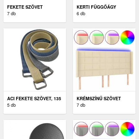
FEKETE SZÖVET
KERTI FÜGGŐÁGY
FEJTÁMLA
7 db
200X150 CM KERETTEL
6 db
SZÁRNYAKKAL
103X16X118/128 CM
ACI FEKETE SZÖVET, 135
KRÉMSZÍNŰ SZÖVET
CM
5 db
LED-ES FEJTÁMLA
7 db
203X16X118/128 CM