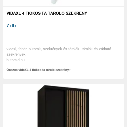
VIDAXL 4 FIÓKOS FA TÁROLÓ SZEKRÉNY
7 db
vidaxl, fehér, bútorok, szekrények és tárolók, tárolók és zárható
szekrények
butoraid.hu
Összes vidaXL 4 fiókos fa tároló szekrény