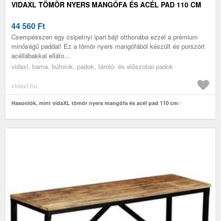
VIDAXL TÖMÖR NYERS MANGÓFA ÉS ACÉL PAD 110 CM
44 560
Ft
Csempésszen egy csipetnyi ipari bájt otthonába ezzel a prémium
minőségű paddal! Ez a tömör nyers mangófából készült és porszórt
acéllábakkal elláto...
vidaxl, barna, bútorok, padok, tároló- és előszobai padok
vidaxl.hu
Hasonlók, mint vidaXL tömör nyers mangófa és acél pad 110 cm