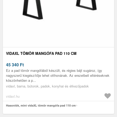
VIDAXL TÖMÖR MANGÓFA PAD 110 CM
45 340
Ft
Ez a pad tömör mangófából készült, és régies bájt sugároz, így
nagyszerű kiegészítője lehet otthonának. Az erezetbeli eltéréseknek
köszönhetően a p...
vidaxl, barna, bútorok, padok, konyhai és étkezőpadok
vidaxl.hu
Hasonlók, mint vidaXL tömör mangófa pad 110 cm