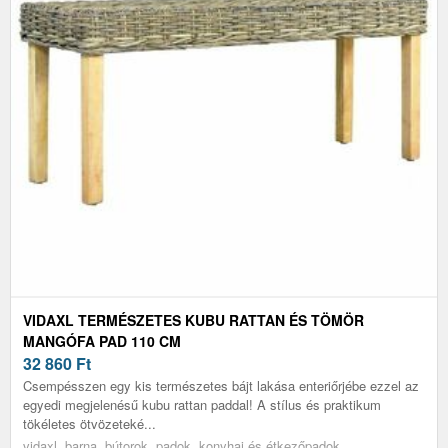
VIDAXL TERMÉSZETES KUBU RATTAN ÉS TÖMÖR
MANGÓFA PAD 110 CM
32 860
Ft
Csempésszen egy kis természetes bájt lakása enteriőrjébe ezzel az
egyedi megjelenésű kubu rattan paddal! A stílus és praktikum
tökéletes ötvözeteké...
vidaxl, barna, bútorok, padok, konyhai és étkezőpadok