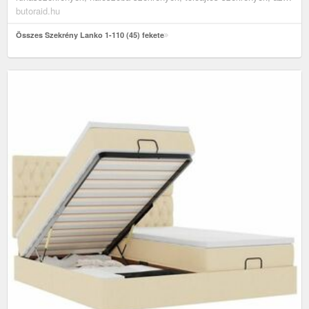
összes termék, szekrények
butoraid.hu
Összes Szekrény Lanko 1-110 (45) fekete