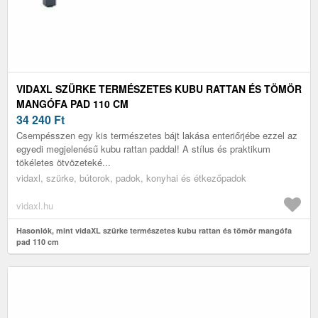
VIDAXL SZÜRKE TERMÉSZETES KUBU RATTAN ÉS TÖMÖR
MANGÓFA PAD 110 CM
34 240
Ft
Csempésszen egy kis természetes bájt lakása enteriőrjébe ezzel az
egyedi megjelenésű kubu rattan paddal! A stílus és praktikum
tökéletes ötvözeteké...
vidaxl, szürke, bútorok, padok, konyhai és étkezőpadok
vidaxl.hu
Hasonlók, mint vidaXL szürke természetes kubu rattan és tömör mangófa
pad 110 cm