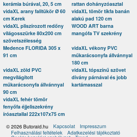
kerámia búrával, 20, 5 cm
rattan dohányzóasztal
vidaXL arany falitükör Ø 60
vidaXL tömör tíkfa banán
cm Kerek
alakú pad 120 cm
vidaXL pliszírozott redőny
WOOD ART barna
világosszürke 80x200 cm
mangófa TV szekrény
szövetszélesség
Medence FLORIDA 305 x
vidaXL vékony PVC
91 cm
műkarácsonyfa állvánnyal
180 cm
vidaXL zöld PVC
vidaXL tópszínű szövet
megvilágított
dívány párnával és jobb
műkarácsonyfa állvánnyal
kartámasszal
90 cm
vidaXL fehér tömör
fenyőfa éjjeliszekrény
íróasztallal 222x107x75 cm
Kapcsolat
Impresszum
© 2026 Butoraid.hu
Felhasználási feltételek
Adatkezelési tájékoztató