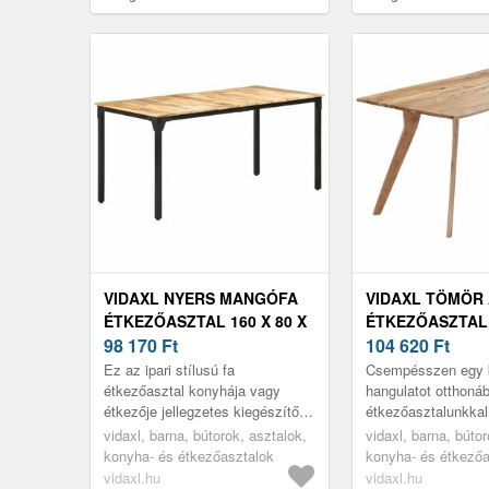
cm
cm
VIDAXL NYERS MANGÓFA
VIDAXL TÖMÖR
ÉTKEZŐASZTAL 160 X 80 X
ÉTKEZŐASZTAL 
76 CM
98 170
Ft
76 CM
104 620
Ft
Ez az ipari stílusú fa
Csempésszen egy k
étkezőasztal konyhája vagy
hangulatot otthoná
étkezője jellegzetes kiegészítője
étkezőasztalunkkal
lesz.
formája megőrizte a
vidaxl, barna, bútorok, asztalok,
vidaxl, barna, bútor
természetes íveit.
konyha- és étkezőasztalok
konyha- és étkezőa
vidaxl.hu
vidaxl.hu