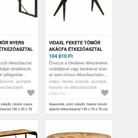
MÖR NYERS
VIDAXL FEKETE TÖMÖR
ÉTKEZŐASZTAL
AKÁCFA ÉTKEZŐASZTAL
76 CM
140 X 70 X 76 CM
104 810
Ft
szült étkezőasztal
Élvezze a tökéletes étkezéseket
bájjal rendelkezik,
családjával vagy barátaival ezen
r jellegzetes
az ipari stílusú étkezőasztalon
 teszi.
minden nap!
 bútorok, asztalok,
vidaxl, fekete, bútorok, asztalok,
tkezőasztalok
konyha- és étkezőasztalok
vidaxl.hu
 vidaXL tömör nyers
Hasonlók, mint vidaXL fekete tömör
asztal 120 x 55 x 76
akácfa étkezőasztal 140 x 70 x 76 cm