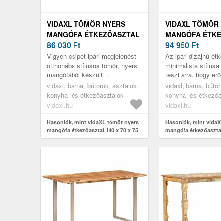
VIDAXL TÖMÖR NYERS
VIDAXL TÖMÖR
MANGÓFA ÉTKEZŐASZTAL
MANGÓFA ÉTKE
140 X 70 X 75 CM
86 030
Ft
140 X 70 X 75 C
94 950
Ft
Vigyen csipet ipari megjelenést
Az ipari dizájnú ét
otthonába stílusos tömör, nyers
minimalista stílusa
mangófából készült
teszi arra, hogy erő
étkezőasztalunkkal! A szín- és
biztosítson konyhá
vidaxl, barna, bútorok, asztalok,
vidaxl, barna, bútor
erezetbeli különbségek egyedi
étkezőjének. Ez a 
konyha- és étkezőasztalok
konyha- és étkezőa
kar...
vidaxl.hu
vidaxl.hu
Hasonlók, mint vidaXL tömör nyers
Hasonlók, mint vidaX
mangófa étkezőasztal 140 x 70 x 75
mangófa étkezőasztal
cm
cm