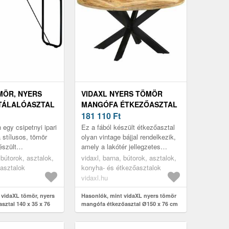
MÖR, NYERS
VIDAXL NYERS TÖMÖR
TÁLALÓASZTAL
MANGÓFA ÉTKEZŐASZTAL
76 CM
Ø150 X 76 CM
181 110
Ft
gy csipetnyi ipari
Ez a fából készült étkezőasztal
 stílusos, tömör
olyan vintage bájjal rendelkezik,
észült
amely a lakótér jellegzetes
kkal! A szín- és
kiegészítőjévé teszi.
 bútorok, asztalok,
vidaxl, barna, bútorok, asztalok,
lönbségek egyedi
sasztalok
konyha- és étkezőasztalok
vidaxl.hu
 vidaXL tömör, nyers
Hasonlók, mint vidaXL nyers tömör
sztal 140 x 35 x 76
mangófa étkezőasztal Ø150 x 76 cm