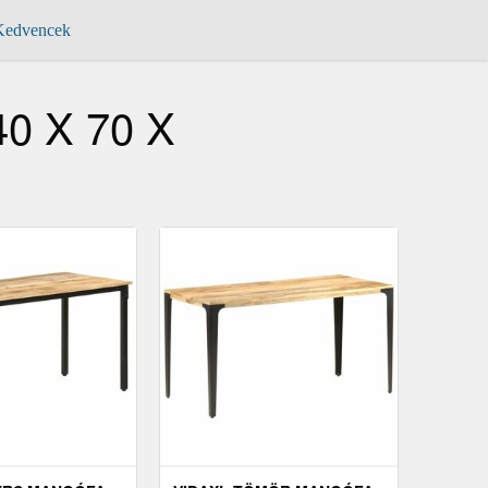
edvencek
40 X 70 X