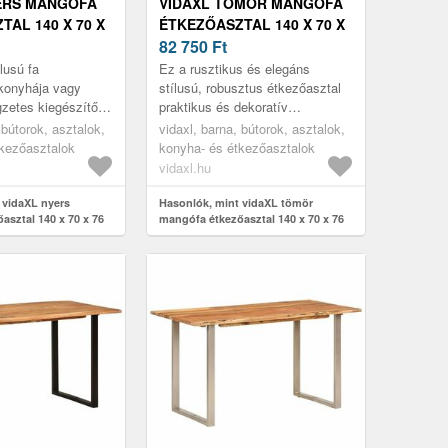
ERS MANGÓFA
VIDAXL TÖMÖR MANGÓFA
AL 140 X 70 X
ÉTKEZŐASZTAL 140 X 70 X
76 CM
82 750
Ft
ílusú fa
Ez a rusztikus és elegáns
konyhája vagy
stílusú, robusztus étkezőasztal
gzetes kiegészítője
praktikus és dekoratív
kiegészítője lesz otthonának.
 bútorok, asztalok,
vidaxl, barna, bútorok, asztalok,
tkezőasztalok
konyha- és étkezőasztalok
vidaxl.hu
 vidaXL nyers
Hasonlók, mint vidaXL tömör
asztal 140 x 70 x 76
mangófa étkezőasztal 140 x 70 x 76
cm