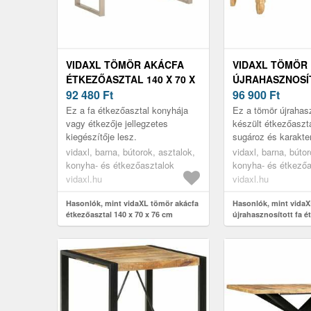
VIDAXL TÖMÖR AKÁCFA
VIDAXL TÖMÖR
ÉTKEZŐASZTAL 140 X 70 X
ÚJRAHASZNOSÍ
76 CM
92 480
Ft
ÉTKEZŐASZTAL 
96 900
Ft
76 CM
Ez a fa étkezőasztal konyhája
Ez a tömör újrahasz
vagy étkezője jellegzetes
készült étkezőaszta
kiegészítője lesz.
sugároz és karakte
otthonának.
vidaxl, barna, bútorok, asztalok,
vidaxl, barna, bútor
konyha- és étkezőasztalok
konyha- és étkezőa
vidaxl.hu
vidaxl.hu
Hasonlók, mint vidaXL tömör akácfa
Hasonlók, mint vida
étkezőasztal 140 x 70 x 76 cm
újrahasznosított fa é
x 70 x 76 cm