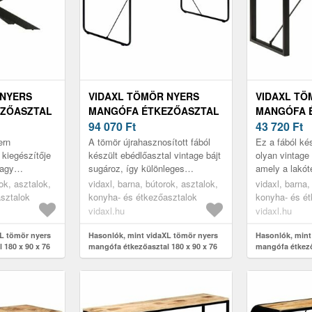
 NYERS
VIDAXL TÖMÖR NYERS
VIDAXL TÖ
ZŐASZTAL
MANGÓFA ÉTKEZŐASZTAL
MANGÓFA 
M
180 X 90 X 76 CM
94 070
Ft
120 X 55 X 
43 720
Ft
ern
A tömör újrahasznosított fából
Ez a fából ké
 kiegészítője
készült ebédlőasztal vintage bájt
olyan vintage 
vagy
sugároz, így különleges
amely a lakóté
kiegészítője lesz otthonának. A
kiegészítőjévé
ok, asztalok,
vidaxl, barna, bútorok, asztalok,
vidaxl, barna,
szín- és erezetbeli eltéré...
sztalok
konyha- és étkezőasztalok
konyha- és é
vidaxl.hu
vidaxl.hu
L tömör nyers
Hasonlók, mint vidaXL tömör nyers
Hasonlók, mint
 180 x 90 x 76
mangófa étkezőasztal 180 x 90 x 76
mangófa étkező
cm
cm