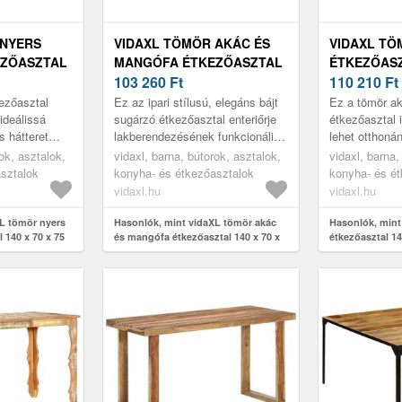
 NYERS
VIDAXL TÖMÖR AKÁC ÉS
VIDAXL TÖ
ZŐASZTAL
MANGÓFA ÉTKEZŐASZTAL
ÉTKEZŐASZT
M
140 X 70 X 76 CM
103 260
Ft
76 CM
110 210
Ft
kezőasztal
Ez az ipari stílusú, elegáns bájt
Ez a tömör ak
 ideálissá
sugárzó étkezőasztal enteriőrje
étkezőasztal i
s hátteret
lakberendezésének funkcionális
lehet otthoná
jának vagy
és dekoratív kiegészítője lehet.
erezetében és
ok, asztalok,
vidaxl, barna, bútorok, asztalok,
vidaxl, barna,
tömör man...
eltérések miat
sztalok
konyha- és étkezőasztalok
konyha- és é
vidaxl.hu
vidaxl.hu
L tömör nyers
Hasonlók, mint vidaXL tömör akác
Hasonlók, mint
 140 x 70 x 75
és mangófa étkezőasztal 140 x 70 x
étkezőasztal 14
76 cm