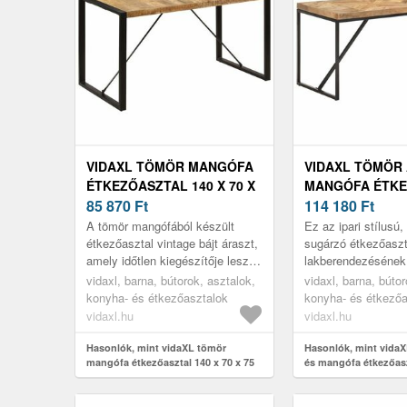
VIDAXL TÖMÖR MANGÓFA
VIDAXL TÖMÖR
ÉTKEZŐASZTAL 140 X 70 X
MANGÓFA ÉTKE
75 CM
85 870
Ft
160 X 70 X 76 C
114 180
Ft
A tömör mangófából készült
Ez az ipari stílusú,
étkezőasztal vintage bájt áraszt,
sugárzó étkezőaszta
amely időtlen kiegészítője lesz a
lakberendezésének 
belső térnek. A szín- és
és dekoratív kiegés
vidaxl, barna, bútorok, asztalok,
vidaxl, barna, bútor
erezetbeli eltéréseknek kös...
konyha- és étkezőasztalok
konyha- és étkezőa
vidaxl.hu
vidaxl.hu
Hasonlók, mint vidaXL tömör
Hasonlók, mint vida
mangófa étkezőasztal 140 x 70 x 75
és mangófa étkezőasz
cm
76 cm