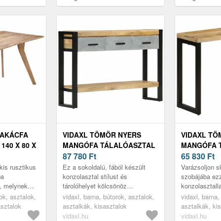
cm
cm
 AKÁCFA
VIDAXL TÖMÖR NYERS
VIDAXL TÖ
140 X 80 X
MANGÓFA TÁLALÓASZTAL
MANGÓFA 
110 X 30 X 76 CM
87 780
Ft
110 X 35 X 
65 830
Ft
is rusztikus
Ez a sokoldalú, fából készült
Varázsoljon s
ba
konzolasztal stílust és
szobájába ezz
, melynek
tárolóhelyet kölcsönöz
konzolasztall
 fa
bejáratának, nappalijának vagy
praktikus és 
ok, asztalok,
vidaxl, barna, bútorok, asztalok,
vidaxl, barna,
folyosójának.
kiegészítője l
sztalok
asztalkák, kisasztalok
asztalkák, ki
vidaxl.hu
vidaxl.hu