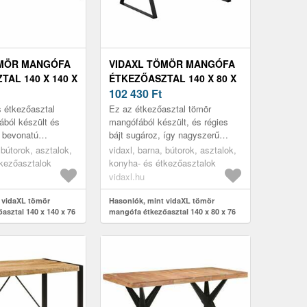
ÖMÖR MANGÓFA
VIDAXL TÖMÖR MANGÓFA
AL 140 X 140 X
ÉTKEZŐASZTAL 140 X 80 X
76 CM
102 430
Ft
 étkezőasztal
Ez az étkezőasztal tömör
ból készült és
mangófából készült, és régies
t bevonatú
bájt sugároz, így nagyszerű
elkezik. Ipari
kiegészítője lehet otthonának. Az
 bútorok, asztalok,
vidaxl, barna, bútorok, asztalok,
egyedi kiegészítője
erezetbeli eltéréseknek köszön...
tkezőasztalok
konyha- és étkezőasztalok
vidaxl.hu
 vidaXL tömör
Hasonlók, mint vidaXL tömör
asztal 140 x 140 x 76
mangófa étkezőasztal 140 x 80 x 76
cm