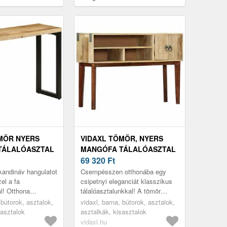
cm
MÖR NYERS
VIDAXL TÖMÖR, NYERS
TÁLALÓASZTAL
MANGÓFA TÁLALÓASZTAL
76 CM
115 X 30 X 76 CM
69 320
Ft
kandináv hangulatot
Csempésszen otthonába egy
el a fa
csipetnyi eleganciát klasszikus
al! Otthona
tálalóasztalunkkal! A tömör
dekoratív
mangófából készült asztal
 bútorok, asztalok,
vidaxl, barna, bútorok, asztalok,
esz.
nagyszerű kiegészítője lesz
sasztalok
asztalkák, kisasztalok
otthoná...
vidaxl.hu