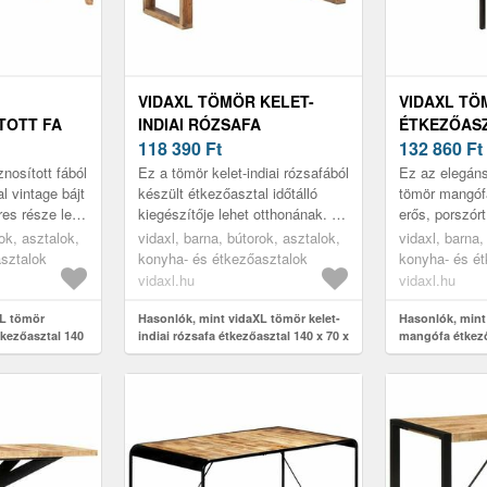
VIDAXL TÖMÖR KELET-
VIDAXL T
TOTT FA
INDIAI RÓZSAFA
ÉTKEZŐASZT
140 X 70 X
ÉTKEZŐASZTAL 140 X 70 X
118 390
Ft
76 CM
132 860
Ft
76 CM
nosított fából
Ez a tömör kelet-indiai rózsafából
Ez az elegáns
l vintage bájt
készült étkezőasztal időtálló
tömör mangófá
res része lesz
kiegészítője lehet otthonának. A
erős, porszór
fa erezetében és színében
vasvázzal rend
ok, asztalok,
vidaxl, barna, bútorok, asztalok,
vidaxl, barna,
található eltérések mia...
stílusa miatt 
sztalok
konyha- és étkezőasztalok
konyha- és é
lehet...
vidaxl.hu
vidaxl.hu
XL tömör
Hasonlók, mint vidaXL tömör kelet-
Hasonlók, mint
tkezőasztal 140
indiai rózsafa étkezőasztal 140 x 70 x
mangófa étkező
76 cm
cm