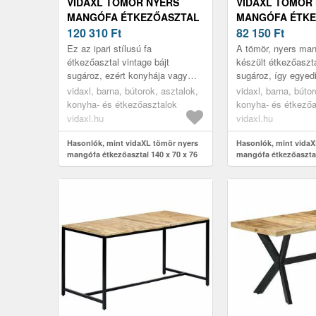
VIDAXL TÖMÖR NYERS
VIDAXL TÖMÖR
MANGÓFA ÉTKEZŐASZTAL
MANGÓFA ÉTKE
140 X 70 X 76 CM
120 310
Ft
140 X 70 X 76 C
82 150
Ft
Ez az ipari stílusú fa
A tömör, nyers man
étkezőasztal vintage bájt
készült étkezőaszta
sugároz, ezért konyhája vagy
sugároz, így egyedi
étkezője időtlen kiegészítője
lesz otthonának.
vidaxl, barna, bútorok, asztalok,
vidaxl, barna, bútor
lehet.
konyha- és étkezőasztalok
konyha- és étkezőa
vidaxl.hu
vidaxl.hu
Hasonlók, mint vidaXL tömör nyers
Hasonlók, mint vidaX
mangófa étkezőasztal 140 x 70 x 76
mangófa étkezőasztal
cm
cm