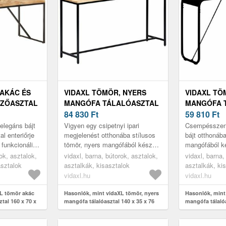
 AKÁC ÉS
VIDAXL TÖMÖR, NYERS
VIDAXL TÖ
ZŐASZTAL
MANGÓFA TÁLALÓASZTAL
MANGÓFA 
M
140 X 35 X 76 CM
84 830
Ft
140 X 35 X 
59 810
Ft
 elegáns bájt
Vigyen egy csipetnyi ipari
Csempésszen e
l enteriőrje
megjelenést otthonába stílusos
bájt otthonába
funkcionális
tömör, nyers mangófából készült
mangófából k
zítője lehet.
tálalóasztalunkkal! A szín- és
tálalóasztalun
ok, asztalok,
vidaxl, barna, bútorok, asztalok,
vidaxl, barna,
erezetbeli különbségek egy...
erezetbeli kü
sztalok
asztalkák, kisasztalok
asztalkák, ki
kara...
vidaxl.hu
vidaxl.hu
XL tömör akác
Hasonlók, mint vidaXL tömör, nyers
Hasonlók, mint
tal 160 x 70 x
mangófa tálalóasztal 140 x 35 x 76
mangófa tálalóa
cm
cm