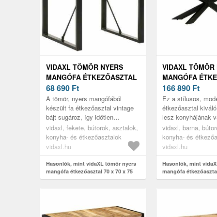
VIDAXL TÖMÖR NYERS
VIDAXL TÖMÖR
MANGÓFA ÉTKEZŐASZTAL
MANGÓFA ÉTKE
70 X 70 X 75 CM
68 690
Ft
180 X 90 X 76 C
166 890
Ft
A tömör, nyers mangófából
Ez a stílusos, mod
készült fa étkezőasztal vintage
étkezőasztal kiváló
bájt sugároz, így időtlen
lesz konyhájának 
kiegészítője lesz otthonának.
étkezőjének.
vidaxl, fekete, bútorok, asztalok,
vidaxl, barna, bútor
konyha- és étkezőasztalok
konyha- és étkezőa
vidaxl.hu
vidaxl.hu
Hasonlók, mint vidaXL tömör nyers
Hasonlók, mint vidaX
mangófa étkezőasztal 70 x 70 x 75
mangófa étkezőasztal
cm
cm