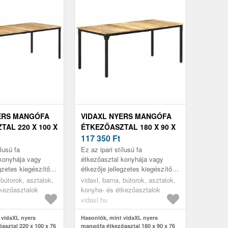
ERS MANGÓFA
VIDAXL NYERS MANGÓFA
AL 220 X 100 X
ÉTKEZŐASZTAL 180 X 90 X
76 CM
117 350
Ft
ílusú fa
Ez az ipari stílusú fa
konyhája vagy
étkezőasztal konyhája vagy
gzetes kiegészítője
étkezője jellegzetes kiegészítője
lesz.
 bútorok, asztalok,
vidaxl, barna, bútorok, asztalok,
tkezőasztalok
konyha- és étkezőasztalok
vidaxl.hu
 vidaXL nyers
Hasonlók, mint vidaXL nyers
asztal 220 x 100 x 76
mangófa étkezőasztal 180 x 90 x 76