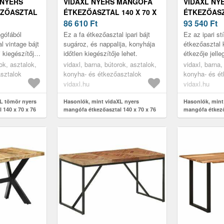
 NYERS
VIDAXL NYERS MANGÓFA
VIDAXL NY
ZŐASZTAL
ÉTKEZŐASZTAL 140 X 70 X
ÉTKEZŐASZT
M
76 CM
86 610
Ft
76 CM
93 540
Ft
gófából
Ez a fa étkezőasztal ipari bájt
Ez az ipari st
l vintage bájt
sugároz, és nappalija, konyhája
étkezőasztal 
 kiegészítője
időtlen kiegészítője lehet.
étkezője jelle
lesz.
ok, asztalok,
vidaxl, barna, bútorok, asztalok,
vidaxl, barna,
sztalok
konyha- és étkezőasztalok
konyha- és é
vidaxl.hu
vidaxl.hu
L tömör nyers
Hasonlók, mint vidaXL nyers
Hasonlók, mint
 140 x 70 x 76
mangófa étkezőasztal 140 x 70 x 76
mangófa étkező
cm
cm