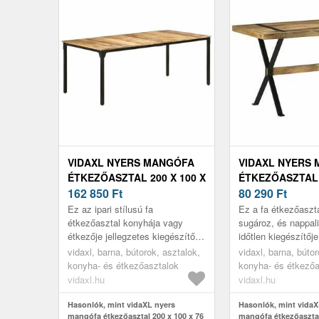
VIDAXL NYERS MANGÓFA
VIDAXL NYERS
ÉTKEZŐASZTAL 200 X 100 X
ÉTKEZŐASZTAL 
76 CM
162 850
Ft
76 CM
80 290
Ft
Ez az ipari stílusú fa
Ez a fa étkezőasztal
étkezőasztal konyhája vagy
sugároz, és nappali
étkezője jellegzetes kiegészítője
időtlen kiegészítője
lesz.
vidaxl, barna, bútorok, asztalok,
vidaxl, barna, bútor
konyha- és étkezőasztalok
konyha- és étkezőa
vidaxl.hu
vidaxl.hu
Hasonlók, mint vidaXL nyers
Hasonlók, mint vidaX
mangófa étkezőasztal 200 x 100 x 76
mangófa étkezőasztal