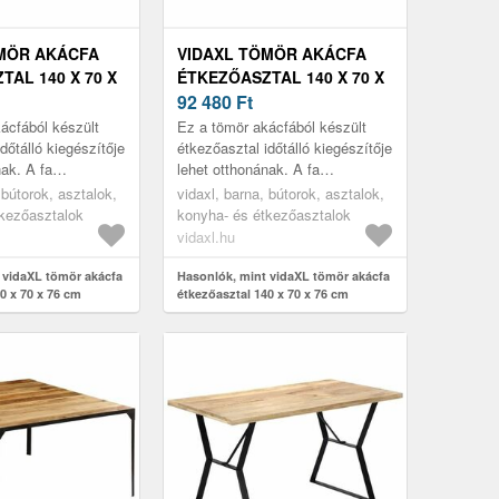
MÖR AKÁCFA
VIDAXL TÖMÖR AKÁCFA
AL 140 X 70 X
ÉTKEZŐASZTAL 140 X 70 X
76 CM
92 480
Ft
ácfából készült
Ez a tömör akácfából készült
dőtálló kiegészítője
étkezőasztal időtálló kiegészítője
nak. A fa
lehet otthonának. A fa
 színében található
erezetében és színében található
 bútorok, asztalok,
vidaxl, barna, bútorok, asztalok,
t ez az aszta...
eltérések miatt ez az aszta...
tkezőasztalok
konyha- és étkezőasztalok
vidaxl.hu
 vidaXL tömör akácfa
Hasonlók, mint vidaXL tömör akácfa
0 x 70 x 76 cm
étkezőasztal 140 x 70 x 76 cm