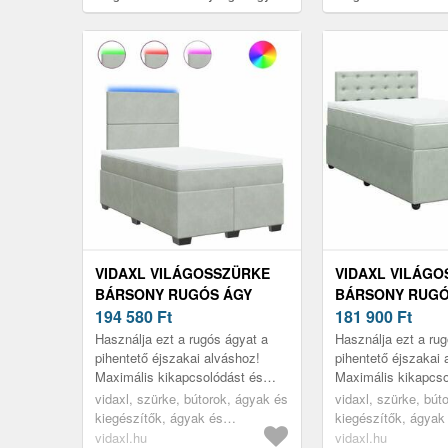
matraccal 120 x 190 cm
matraccal 120 x 190 
VIDAXL VILÁGOSSZÜRKE
VIDAXL VILÁG
BÁRSONY RUGÓS ÁGY
BÁRSONY RUGÓ
MATRACCAL 120 X 190 CM
194 580
Ft
MATRACCAL 120
181 900
Ft
Használja ezt a rugós ágyat a
Használja ezt a ru
pihentető éjszakai alváshoz!
pihentető éjszakai 
Maximális kikapcsolódást és
Maximális kikapcso
kellemes alvást kínál.
kellemes alvást kín
vidaxl, szürke, bútorok, ágyak és
vidaxl, szürke, bút
kiegészítők, ágyak és
kiegészítők, ágyak
ágykeretek
ágykeretek
vidaxl.hu
vidaxl.hu