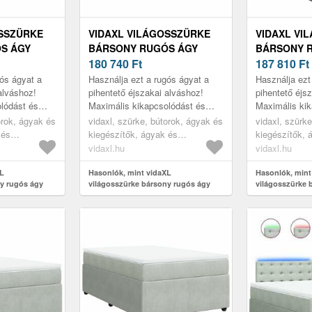
OSSZÜRKE
VIDAXL VILÁGOSSZÜRKE
VIDAXL VI
S ÁGY
BÁRSONY RUGÓS ÁGY
BÁRSONY 
 X 190 CM
MATRACCAL 120 X 190 CM
180 740
Ft
MATRACCAL
187 810
Ft
gós ágyat a
Használja ezt a rugós ágyat a
Használja ezt
alváshoz!
pihentető éjszakai alváshoz!
pihentető éjs
lódást és
Maximális kikapcsolódást és
Maximális kik
ál.
kellemes alvást kínál.
kellemes alvás
orok, ágyak és
vidaxl, szürke, bútorok, ágyak és
vidaxl, szürk
 és
kiegészítők, ágyak és
kiegészítők, 
ágykeretek
ágykeretek
vidaxl.hu
vidaxl.hu
XL
Hasonlók, mint vidaXL
Hasonlók, mint
y rugós ágy
világosszürke bársony rugós ágy
világosszürke 
cm
matraccal 120 x 190 cm
matraccal 120 