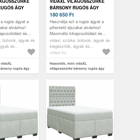
LÁGOSSZÜRKE
VIDAXL VILÁGOSSZÜRKE
RUGÓS ÁGY
BÁRSONY RUGÓS ÁGY
 120 X 190 CM
MATRACCAL 120 X 190 CM
180 650
Ft
 a rugós ágyat a
Használja ezt a rugós ágyat a
zakai alváshoz!
pihentető éjszakai alváshoz!
apcsolódást és
Maximális kikapcsolódást és
t kínál.
kellemes alvást kínál.
e, bútorok, ágyak és
vidaxl, szürke, bútorok, ágyak és
ágyak és
kiegészítők, ágyak és
ágykeretek
vidaxl.hu
 vidaXL
Hasonlók, mint vidaXL
bársony rugós ágy
világosszürke bársony rugós ágy
x 190 cm
matraccal 120 x 190 cm