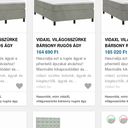
OSSZÜRKE
VIDAXL VILÁGOSSZÜRKE
VIDAXL VI
S ÁGY
BÁRSONY RUGÓS ÁGY
BÁRSONY 
 X 190 CM
MATRACCAL 120 X 190 CM
164 690
Ft
MATRACCAL
185 020
Ft
gós ágyat a
Használja ezt a rugós ágyat a
Használja ezt
alváshoz!
pihentető éjszakai alváshoz!
pihentető éjs
lódást és
Maximális kikapcsolódást és
Maximális kik
ál.
kellemes alvást kínál.
kellemes alvás
orok, ágyak és
vidaxl, szürke, bútorok, ágyak és
vidaxl, szürk
 és
kiegészítők, ágyak és
kiegészítők, 
ágykeretek
ágykeretek
vidaxl.hu
vidaxl.hu
XL
Hasonlók, mint vidaXL
Hasonlók, mint
y rugós ágy
világosszürke bársony rugós ágy
világosszürke 
cm
matraccal 120 x 190 cm
matraccal 120 