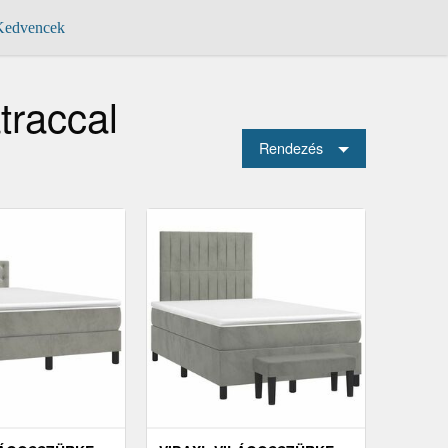
edvencek
traccal
Rendezés