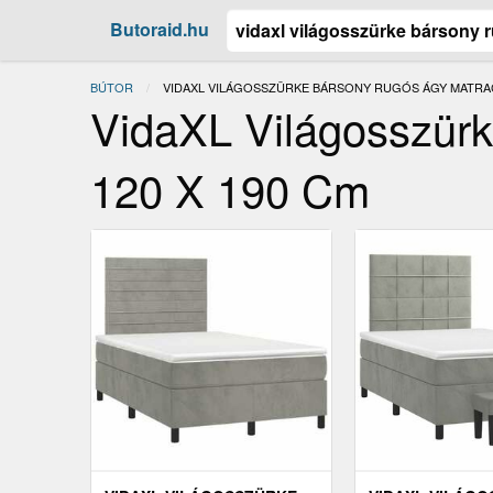
Butoraid.hu
BÚTOR
JELENLEGI:
VIDAXL VILÁGOSSZÜRKE BÁRSONY RUGÓS ÁGY MATRAC
VidaXL Világosszür
120 X 190 Cm