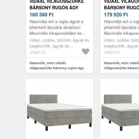
VIDAXL VILÁGOSSZÜRKE
VIDAXL VILÁG
BÁRSONY RUGÓS ÁGY
BÁRSONY RUGÓ
MATRACCAL 120 X 190 CM
160 380
Ft
MATRACCAL 120
179 920
Ft
Használja ezt a rugós ágyat a
Használja ezt a ru
pihentető éjszakai alváshoz!
pihentető éjszakai 
Maximális kikapcsolódást és
Maximális kikapcso
kellemes alvást kínál.
kellemes alvást kín
vidaxl, szürke, bútorok, ágyak és
vidaxl, szürke, bút
kiegészítők, ágyak és
kiegészítők, ágyak
ágykeretek
ágykeretek
vidaxl.hu
vidaxl.hu
Hasonlók, mint vidaXL
Hasonlók, mint vida
világosszürke bársony rugós ágy
világosszürke bárson
matraccal 120 x 190 cm
matraccal 120 x 190 