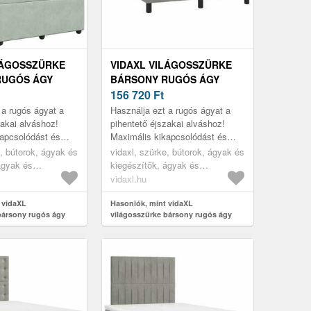
LÁGOSSZÜRKE
VIDAXL VILÁGOSSZÜRKE
RUGÓS ÁGY
BÁRSONY RUGÓS ÁGY
 120 X 190 CM
MATRACCAL 120 X 190 CM
156 720
Ft
 a rugós ágyat a
Használja ezt a rugós ágyat a
zakai alváshoz!
pihentető éjszakai alváshoz!
apcsolódást és
Maximális kikapcsolódást és
t kínál.
kellemes alvást kínál.
e, bútorok, ágyak és
vidaxl, szürke, bútorok, ágyak és
ágyak és
kiegészítők, ágyak és
ágykeretek
vidaxl.hu
 vidaXL
Hasonlók, mint vidaXL
bársony rugós ágy
világosszürke bársony rugós ágy
x 190 cm
matraccal 120 x 190 cm