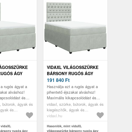
LÁGOSSZÜRKE
VIDAXL VILÁGOSSZÜRKE
RUGÓS ÁGY
BÁRSONY RUGÓS ÁGY
 120 X 190 CM
MATRACCAL 120 X 190 CM
191 840
Ft
 a rugós ágyat a
Használja ezt a rugós ágyat a
zakai alváshoz!
pihentető éjszakai alváshoz!
apcsolódást és
Maximális kikapcsolódást és
t kínál.
kellemes alvást kínál.
e, bútorok, ágyak és
vidaxl, szürke, bútorok, ágyak és
ágyak és
kiegészítők, ágyak és
ágykeretek
vidaxl.hu
 vidaXL
Hasonlók, mint vidaXL
bársony rugós ágy
világosszürke bársony rugós ágy