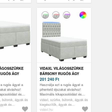
x 190 cm
matraccal 120 x 190 cm
LÁGOSSZÜRKE
VIDAXL VILÁGOSSZÜRKE
RUGÓS ÁGY
BÁRSONY RUGÓS ÁGY
 120 X 190 CM
MATRACCAL 120 X 190 CM
201 240
Ft
 a rugós ágyat a
Használja ezt a rugós ágyat a
zakai alváshoz!
pihentető éjszakai alváshoz!
apcsolódást és
Maximális kikapcsolódást és
t kínál.
kellemes alvást kínál.
e, bútorok, ágyak és
vidaxl, szürke, bútorok, ágyak és
ágyak és
kiegészítők, ágyak és
ágykeretek
vidaxl.hu