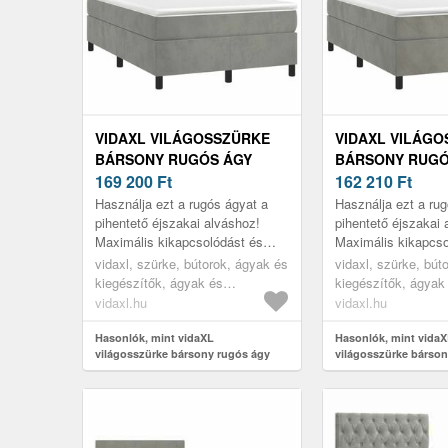
VIDAXL VILÁGOSSZÜRKE
VIDAXL VILÁG
BÁRSONY RUGÓS ÁGY
BÁRSONY RUGÓ
MATRACCAL 120 X 190 CM
169 200
Ft
MATRACCAL 120
162 210
Ft
Használja ezt a rugós ágyat a
Használja ezt a ru
pihentető éjszakai alváshoz!
pihentető éjszakai 
Maximális kikapcsolódást és
Maximális kikapcso
kellemes alvást kínál.
kellemes alvást kín
vidaxl, szürke, bútorok, ágyak és
vidaxl, szürke, bút
kiegészítők, ágyak és
kiegészítők, ágyak
ágykeretek
ágykeretek
vidaxl.hu
vidaxl.hu
Hasonlók, mint vidaXL
Hasonlók, mint vida
világosszürke bársony rugós ágy
világosszürke bárson
matraccal 120 x 190 cm
matraccal 120 x 190 