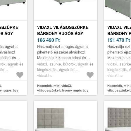
OSSZÜRKE
VIDAXL VILÁGOSSZÜRKE
VIDAXL VI
S ÁGY
BÁRSONY RUGÓS ÁGY
BÁRSONY 
 X 190 CM
MATRACCAL 120 X 190 CM
166 490
Ft
MATRACCAL
191 470
Ft
gós ágyat a
Használja ezt a rugós ágyat a
Használja ezt
alváshoz!
pihentető éjszakai alváshoz!
pihentető éjs
lódást és
Maximális kikapcsolódást és
Maximális kik
ál.
kellemes alvást kínál.
kellemes alvás
orok, ágyak és
vidaxl, szürke, bútorok, ágyak és
vidaxl, szürk
 és
kiegészítők, ágyak és
kiegészítők, 
ágykeretek
ágykeretek
vidaxl.hu
vidaxl.hu
XL
Hasonlók, mint vidaXL
Hasonlók, mint
y rugós ágy
világosszürke bársony rugós ágy
világosszürke 
cm
matraccal 120 x 190 cm
matraccal 120 