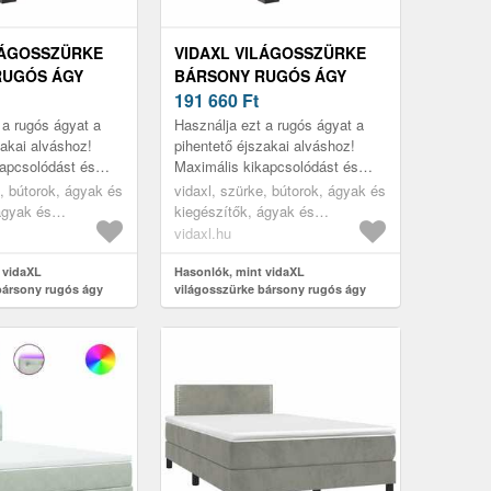
LÁGOSSZÜRKE
VIDAXL VILÁGOSSZÜRKE
RUGÓS ÁGY
BÁRSONY RUGÓS ÁGY
 120 X 190 CM
MATRACCAL 120 X 190 CM
191 660
Ft
 a rugós ágyat a
Használja ezt a rugós ágyat a
zakai alváshoz!
pihentető éjszakai alváshoz!
apcsolódást és
Maximális kikapcsolódást és
t kínál.
kellemes alvást kínál.
e, bútorok, ágyak és
vidaxl, szürke, bútorok, ágyak és
ágyak és
kiegészítők, ágyak és
ágykeretek
vidaxl.hu
 vidaXL
Hasonlók, mint vidaXL
bársony rugós ágy
világosszürke bársony rugós ágy
x 190 cm
matraccal 120 x 190 cm