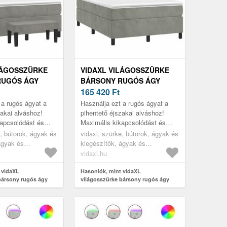
LÁGOSSZÜRKE
VIDAXL VILÁGOSSZÜRKE
RUGÓS ÁGY
BÁRSONY RUGÓS ÁGY
 120 X 190 CM
MATRACCAL 120 X 190 CM
165 420
Ft
 a rugós ágyat a
Használja ezt a rugós ágyat a
zakai alváshoz!
pihentető éjszakai alváshoz!
apcsolódást és
Maximális kikapcsolódást és
t kínál.
kellemes alvást kínál.
e, bútorok, ágyak és
vidaxl, szürke, bútorok, ágyak és
ágyak és
kiegészítők, ágyak és
ágykeretek
vidaxl.hu
 vidaXL
Hasonlók, mint vidaXL
bársony rugós ágy
világosszürke bársony rugós ágy
x 190 cm
matraccal 120 x 190 cm