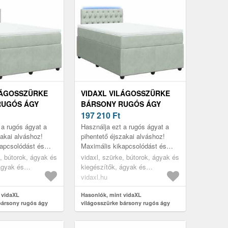
LÁGOSSZÜRKE
VIDAXL VILÁGOSSZÜRKE
RUGÓS ÁGY
BÁRSONY RUGÓS ÁGY
 120 X 190 CM
MATRACCAL 120 X 190 CM
197 210
Ft
 a rugós ágyat a
Használja ezt a rugós ágyat a
zakai alváshoz!
pihentető éjszakai alváshoz!
apcsolódást és
Maximális kikapcsolódást és
t kínál.
kellemes alvást kínál.
e, bútorok, ágyak és
vidaxl, szürke, bútorok, ágyak és
ágyak és
kiegészítők, ágyak és
ágykeretek
vidaxl.hu
 vidaXL
Hasonlók, mint vidaXL
bársony rugós ágy
világosszürke bársony rugós ágy
x 190 cm
matraccal 120 x 190 cm