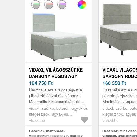
VIDAXL VILÁGOSSZÜRKE
VIDAXL VILÁG
BÁRSONY RUGÓS ÁGY
BÁRSONY RUGÓ
MATRACCAL 120 X 190 CM
194 750
Ft
MATRACCAL 120
160 550
Ft
Használja ezt a rugós ágyat a
Használja ezt a ru
pihentető éjszakai alváshoz!
pihentető éjszakai 
Maximális kikapcsolódást és
Maximális kikapcso
kellemes alvást kínál.
kellemes alvást kín
vidaxl, szürke, bútorok, ágyak és
vidaxl, szürke, bút
kiegészítők, ágyak és
kiegészítők, ágyak
ágykeretek
ágykeretek
vidaxl.hu
vidaxl.hu
Hasonlók, mint vidaXL
Hasonlók, mint vida
világosszürke bársony rugós ágy
világosszürke bárson