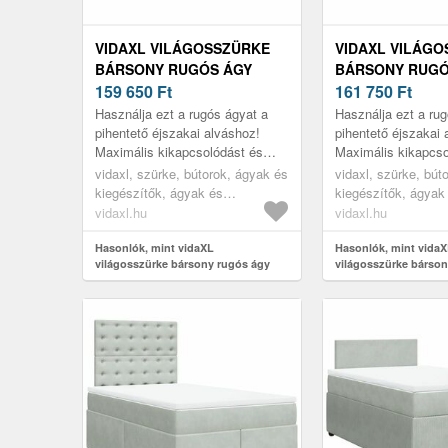
VIDAXL VILÁGOSSZÜRKE
VIDAXL VILÁG
BÁRSONY RUGÓS ÁGY
BÁRSONY RUGÓ
MATRACCAL 120 X 190 CM
159 650
Ft
MATRACCAL 120
161 750
Ft
Használja ezt a rugós ágyat a
Használja ezt a ru
pihentető éjszakai alváshoz!
pihentető éjszakai 
Maximális kikapcsolódást és
Maximális kikapcso
kellemes alvást kínál.
kellemes alvást kín
vidaxl, szürke, bútorok, ágyak és
vidaxl, szürke, bút
kiegészítők, ágyak és
kiegészítők, ágyak
ágykeretek
ágykeretek
vidaxl.hu
vidaxl.hu
Hasonlók, mint vidaXL
Hasonlók, mint vida
világosszürke bársony rugós ágy
világosszürke bárson
matraccal 120 x 190 cm
matraccal 120 x 190 