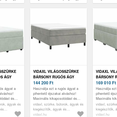
cm
matraccal 120 x 190 cm
matraccal 120 
OSSZÜRKE
VIDAXL VILÁGOSSZÜRKE
VIDAXL VI
S ÁGY
BÁRSONY RUGÓS ÁGY
BÁRSONY 
 X 190 CM
MATRACCAL 120 X 190 CM
144 200
Ft
MATRACCAL
169 010
Ft
gós ágyat a
Használja ezt a rugós ágyat a
Használja ezt
alváshoz!
pihentető éjszakai alváshoz!
pihentető éjs
lódást és
Maximális kikapcsolódást és
Maximális kik
ál.
kellemes alvást kínál.
kellemes alvás
orok, ágyak és
vidaxl, szürke, bútorok, ágyak és
vidaxl, szürk
 és
kiegészítők, ágyak és
kiegészítők, 
ágykeretek
ágykeretek
vidaxl.hu
vidaxl.hu