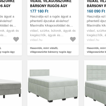
OSSZÜRKE
VIDAXL VILÁGOSSZÜRKE
VIDAXL VI
S ÁGY
BÁRSONY RUGÓS ÁGY
BÁRSONY 
 X 190 CM
MATRACCAL 120 X 190 CM
177 180
Ft
MATRACCAL
160 090
Ft
gós ágyat a
Használja ezt a rugós ágyat a
Használja ezt
alváshoz!
pihentető éjszakai alváshoz!
pihentető éjs
lódást és
Maximális kikapcsolódást és
Maximális kik
ál.
kellemes alvást kínál.
kellemes alvás
orok, ágyak és
vidaxl, szürke, bútorok, ágyak és
vidaxl, szürk
 és
kiegészítők, ágyak és
kiegészítők, 
ágykeretek
ágykeretek
vidaxl.hu
vidaxl.hu
XL
Hasonlók, mint vidaXL
Hasonlók, mint
y rugós ágy
világosszürke bársony rugós ágy
világosszürke 
cm
matraccal 120 x 190 cm
matraccal 120 