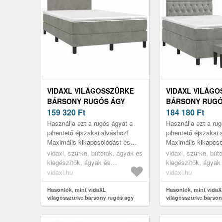
VIDAXL VILÁGOSSZÜRKE
VIDAXL VILÁG
BÁRSONY RUGÓS ÁGY
BÁRSONY RUGÓ
MATRACCAL 120 X 190 CM
159 320
Ft
MATRACCAL 120
184 180
Ft
Használja ezt a rugós ágyat a
Használja ezt a ru
pihentető éjszakai alváshoz!
pihentető éjszakai 
Maximális kikapcsolódást és
Maximális kikapcso
kellemes alvást kínál.
kellemes alvást kín
vidaxl, szürke, bútorok, ágyak és
vidaxl, szürke, bút
kiegészítők, ágyak és
kiegészítők, ágyak
ágykeretek
ágykeretek
vidaxl.hu
vidaxl.hu
Hasonlók, mint vidaXL
Hasonlók, mint vida
világosszürke bársony rugós ágy
világosszürke bárson
matraccal 120 x 190 cm
matraccal 120 x 190 