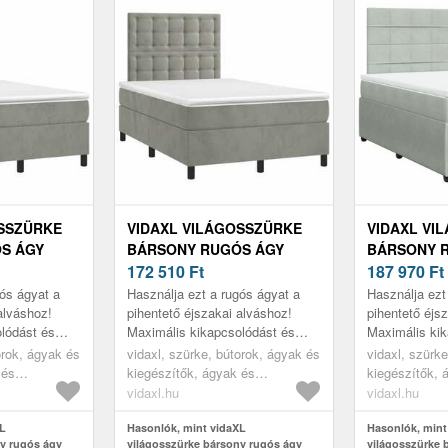
OSSZÜRKE
VIDAXL VILÁGOSSZÜRKE
VIDAXL VI
S ÁGY
BÁRSONY RUGÓS ÁGY
BÁRSONY 
 X 190 CM
MATRACCAL 120 X 190 CM
172 510
Ft
MATRACCAL
187 970
Ft
gós ágyat a
Használja ezt a rugós ágyat a
Használja ezt
alváshoz!
pihentető éjszakai alváshoz!
pihentető éjs
lódást és
Maximális kikapcsolódást és
Maximális kik
ál.
kellemes alvást kínál.
kellemes alvás
orok, ágyak és
vidaxl, szürke, bútorok, ágyak és
vidaxl, szürk
 és
kiegészítők, ágyak és
kiegészítők, 
ágykeretek
ágykeretek
vidaxl.hu
vidaxl.hu
XL
Hasonlók, mint vidaXL
Hasonlók, mint
y rugós ágy
világosszürke bársony rugós ágy
világosszürke 