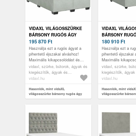
VIDAXL VILÁGOSSZÜRKE
VIDAXL VILÁG
BÁRSONY RUGÓS ÁGY
BÁRSONY RUGÓ
MATRACCAL 120 X 190 CM
195 870
Ft
MATRACCAL 120
180 910
Ft
Használja ezt a rugós ágyat a
Használja ezt a ru
pihentető éjszakai alváshoz!
pihentető éjszakai 
Maximális kikapcsolódást és
Maximális kikapcso
kellemes alvást kínál.
kellemes alvást kín
vidaxl, szürke, bútorok, ágyak és
vidaxl, szürke, bút
kiegészítők, ágyak és
kiegészítők, ágyak
ágykeretek
ágykeretek
vidaxl.hu
vidaxl.hu
Hasonlók, mint vidaXL
Hasonlók, mint vida
világosszürke bársony rugós ágy
világosszürke bárson
matraccal 120 x 190 cm
matraccal 120 x 190 