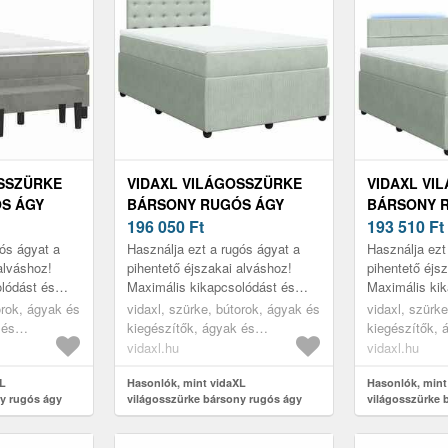
OSSZÜRKE
VIDAXL VILÁGOSSZÜRKE
VIDAXL VI
S ÁGY
BÁRSONY RUGÓS ÁGY
BÁRSONY 
 X 190 CM
MATRACCAL 120 X 190 CM
196 050
Ft
MATRACCAL
193 510
Ft
gós ágyat a
Használja ezt a rugós ágyat a
Használja ezt
alváshoz!
pihentető éjszakai alváshoz!
pihentető éjs
lódást és
Maximális kikapcsolódást és
Maximális kik
ál.
kellemes alvást kínál.
kellemes alvás
orok, ágyak és
vidaxl, szürke, bútorok, ágyak és
vidaxl, szürk
 és
kiegészítők, ágyak és
kiegészítők, 
ágykeretek
ágykeretek
vidaxl.hu
vidaxl.hu
XL
Hasonlók, mint vidaXL
Hasonlók, mint
y rugós ágy
világosszürke bársony rugós ágy
világosszürke 
cm
matraccal 120 x 190 cm
matraccal 120 