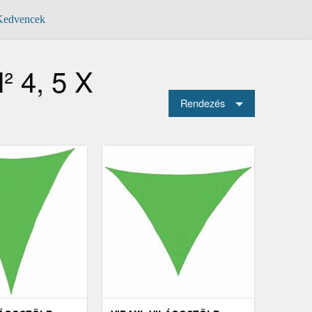
edvencek
² 4, 5 X
Rendezés