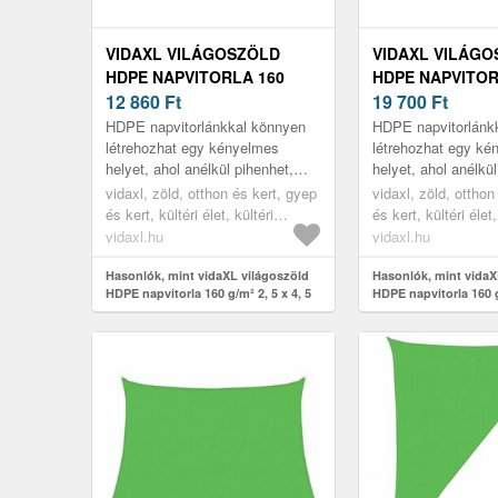
VIDAXL VILÁGOSZÖLD
VIDAXL VILÁG
HDPE NAPVITORLA 160
HDPE NAPVITOR
G/M² 2, 5 X 4, 5 M
12 860
Ft
G/M² 3, 5 X 4, 5 
19 700
Ft
HDPE napvitorlánkkal könnyen
HDPE napvitorlánk
létrehozhat egy kényelmes
létrehozhat egy ké
helyet, ahol anélkül pihenhet,
helyet, ahol anélkül
hogy a nap káros UV-sugarainak
hogy a nap káros U
vidaxl, zöld, otthon és kert, gyep
vidaxl, zöld, otthon
ki lenne téve, legyen az a ker...
ki lenne téve, legye
és kert, kültéri élet, kültéri
és kert, kültéri élet,
napernyők és árnyékolók
napernyők és árny
vidaxl.hu
vidaxl.hu
Hasonlók, mint vidaXL világoszöld
Hasonlók, mint vidaX
HDPE napvitorla 160 g/m² 2, 5 x 4, 5
HDPE napvitorla 160 g
m
m