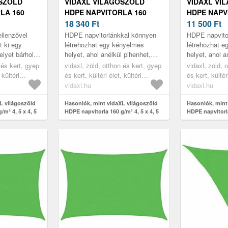
OSZÖLD
VIDAXL VILÁGOSZÖLD
VIDAXL VI
LA 160
HDPE NAPVITORLA 160
HDPE NAPV
M
G/M² 4, 5 X 4, 5 M
18 340
Ft
G/M² 4 X 5 
11 500
Ft
llenzővel
HDPE napvitorlánkkal könnyen
HDPE napvito
t ki egy
létrehozhat egy kényelmes
létrehozhat 
lyet bárhol a
helyet, ahol anélkül pihenhet,
helyet, ahol a
n vagy az
hogy a nap káros UV-sugarainak
hogy a nap k
 és kert, gyep
vidaxl, zöld, otthon és kert, gyep
vidaxl, zöld, 
ogy ki lenne
ki lenne téve, legyen az a ker...
ki lenne téve,
 kültéri
és kert, kültéri élet, kültéri
és kert, kültéri
ékolók
napernyők és árnyékolók
napernyők és
vidaxl.hu
vidaxl.hu
L világoszöld
Hasonlók, mint vidaXL világoszöld
Hasonlók, mint
/m² 4, 5 x 4, 5
HDPE napvitorla 160 g/m² 4, 5 x 4, 5
HDPE napvitorla
m