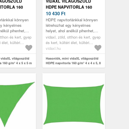
LÁGOSZÖLD
VIDAXL VILÁGOSZÖLD
ITORLA 160
HDPE NAPVITORLA 160
X 5 M
G/M² 4 X 4 X 5, 8 M
10 430
Ft
rlánkkal könnyen
HDPE napvitorlánkkal könnyen
egy kényelmes
létrehozhat egy kényelmes
nélkül pihenhet,
helyet, ahol anélkül pihenhet,
áros UV-sugarainak
hogy a nap káros UV-sugarainak
otthon és kert, gyep
vidaxl, zöld, otthon és kert, gyep
 legyen az a ker...
ki lenne téve, legyen az a ker...
 élet, kültéri
és kert, kültéri élet, kültéri
 árnyékolók
napernyők és árnyékolók
vidaxl.hu
 vidaXL világoszöld
Hasonlók, mint vidaXL világoszöld
 160 g/m² 4 x 5 x 5 m
HDPE napvitorla 160 g/m² 4 x 4 x 5, 8
m