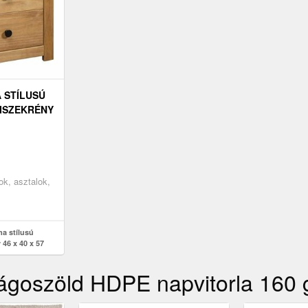
 STÍLUSÚ
ISZEKRÉNY
ok, asztalok,
a stílusú
 46 x 40 x 57
lágoszöld HDPE napvitorla 160 g