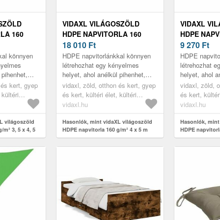
OSZÖLD
VIDAXL VILÁGOSZÖLD
VIDAXL VI
LA 160
HDPE NAPVITORLA 160
HDPE NAPV
M
G/M² 4 X 5 M
18 010
Ft
G/M² 3, 5 X 
9 270
Ft
kal könnyen
HDPE napvitorlánkkal könnyen
HDPE napvito
nyelmes
létrehozhat egy kényelmes
létrehozhat 
 pihenhet,
helyet, ahol anélkül pihenhet,
helyet, ahol a
V-sugarainak
hogy a nap káros UV-sugarainak
hogy a nap k
 és kert, gyep
vidaxl, zöld, otthon és kert, gyep
vidaxl, zöld, 
n az a ker...
ki lenne téve, legyen az a ker...
ki lenne téve,
 kültéri
és kert, kültéri élet, kültéri
és kert, kültéri
ékolók
napernyők és árnyékolók
napernyők és
vidaxl.hu
vidaxl.hu
L világoszöld
Hasonlók, mint vidaXL világoszöld
Hasonlók, mint
/m² 3, 5 x 4, 5
HDPE napvitorla 160 g/m² 4 x 5 m
HDPE napvitorla
4, 9 m