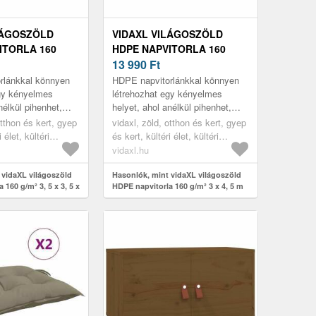
LÁGOSZÖLD
VIDAXL VILÁGOSZÖLD
ITORLA 160
HDPE NAPVITORLA 160
3, 5 X 4, 9 M
G/M² 3 X 4, 5 M
13 990
Ft
rlánkkal könnyen
HDPE napvitorlánkkal könnyen
egy kényelmes
létrehozhat egy kényelmes
nélkül pihenhet,
helyet, ahol anélkül pihenhet,
áros UV-sugarainak
hogy a nap káros UV-sugarainak
otthon és kert, gyep
vidaxl, zöld, otthon és kert, gyep
 legyen az a ker...
ki lenne téve, legyen az a ker...
 élet, kültéri
és kert, kültéri élet, kültéri
 árnyékolók
napernyők és árnyékolók
vidaxl.hu
 vidaXL világoszöld
Hasonlók, mint vidaXL világoszöld
 160 g/m² 3, 5 x 3, 5 x
HDPE napvitorla 160 g/m² 3 x 4, 5 m