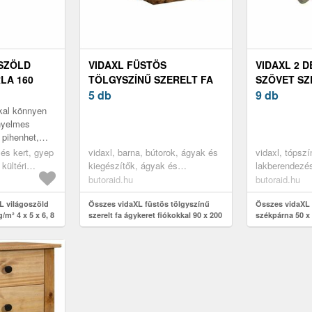
OSZÖLD
VIDAXL FÜSTÖS
VIDAXL 2 D
LA 160
TÖLGYSZÍNŰ SZERELT FA
SZÖVET SZ
 M
ÁGYKERET FIÓKOKKAL 90
5 db
50 X 7 CM
9 db
X 200 CM
kal könnyen
nyelmes
 pihenhet,
V-sugarainak
 és kert, gyep
vidaxl, barna, bútorok, ágyak és
vidaxl, tópszí
n az a ker...
 kültéri
kiegészítők, ágyak és
lakberendezés
ékolók
ágykeretek
kiegészítők, 
butoraid.hu
butoraid.hu
kanapé párná
L világoszöld
Összes vidaXL füstös tölgyszínű
Összes vidaXL 
/m² 4 x 5 x 6, 8
szerelt fa ágykeret fiókokkal 90 x 200
székpárna 50 x
cm