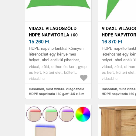
VIDAXL VILÁGOSZÖLD
VIDAXL VILÁG
HDPE NAPVITORLA 160
HDPE NAPVITOR
G/M² 4/5 X 3 M
15 260
Ft
G/M² 4 X 5 X 6, 8
16 870
Ft
HDPE napvitorlánkkal könnyen
HDPE napvitorlánk
létrehozhat egy kényelmes
létrehozhat egy ké
helyet, ahol anélkül pihenhet,
helyet, ahol anélkül
hogy a nap káros UV-sugarainak
hogy a nap káros U
vidaxl, zöld, otthon és kert, gyep
vidaxl, zöld, otthon
ki lenne téve, legyen az a ker...
ki lenne téve, legye
és kert, kültéri élet, kültéri
és kert, kültéri élet,
napernyők és árnyékolók
napernyők és árny
vidaxl.hu
vidaxl.hu
Hasonlók, mint vidaXL világoszöld
Hasonlók, mint vidaX
HDPE napvitorla 160 g/m² 4/5 x 3 m
HDPE napvitorla 160 g
m