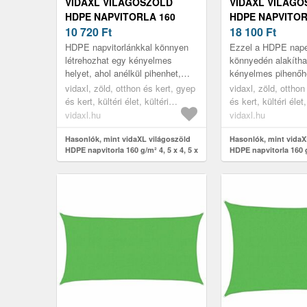
VIDAXL VILÁGOSZÖLD
VIDAXL VILÁG
HDPE NAPVITORLA 160
HDPE NAPVITOR
G/M² 4, 5 X 4, 5 X 4, 5 M
10 720
Ft
G/M² 4, 5 X 4, 5 
18 100
Ft
HDPE napvitorlánkkal könnyen
Ezzel a HDPE nape
létrehozhat egy kényelmes
könnyedén alakítha
helyet, ahol anélkül pihenhet,
kényelmes pihenőhe
hogy a nap káros UV-sugarainak
kertben, a teraszo
vidaxl, zöld, otthon és kert, gyep
vidaxl, zöld, otthon
ki lenne téve, legyen az a ker...
erkélyen anélkül, h
és kert, kültéri élet, kültéri
és kert, kültéri élet,
t...
napernyők és árnyékolók
napernyők és árny
vidaxl.hu
vidaxl.hu
Hasonlók, mint vidaXL világoszöld
Hasonlók, mint vidaX
HDPE napvitorla 160 g/m² 4, 5 x 4, 5 x
HDPE napvitorla 160 g
4, 5 m
m