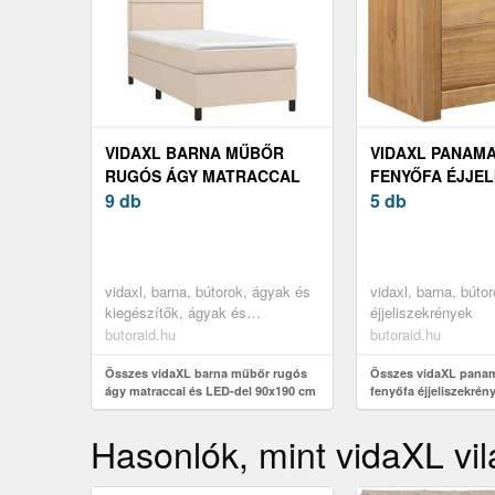
VIDAXL BARNA MŰBŐR
VIDAXL PANAMA
RUGÓS ÁGY MATRACCAL
FENYŐFA ÉJJEL
ÉS LED-DEL 90X190 CM
9 db
46 X 40 X 57 CM
5 db
vidaxl, barna, bútorok, ágyak és
vidaxl, barna, bútor
kiegészítők, ágyak és
éjjeliszekrények
ágykeretek
butoraid.hu
butoraid.hu
Összes vidaXL barna műbőr rugós
Összes vidaXL panam
ágy matraccal és LED-del 90x190 cm
fenyőfa éjjeliszekrény
cm
Hasonlók, mint vidaXL vi