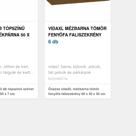
B TÓPSZÍNŰ
VIDAXL MÉZBARNA TÖMÖR
ÉKPÁRNA 50 X
FENYŐFA FALISZEKRÉNY
60 X 30 X 30 CM
6 db
n, otthon és kert,
vidaxl, barna, bútorok, polcok,
i tárgyak és kerti
fali polcok és párkányok
székpárna és
butoraid.hu
k
2 db tópszínű szövet
Összes vidaXL mézbarna tömör
 50 x 7 cm
fenyőfa faliszekrény 60 x 30 x 30 cm