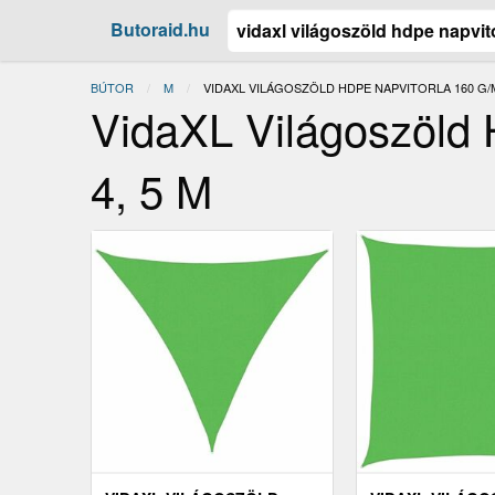
Butoraid.hu
BÚTOR
M
JELENLEGI:
VIDAXL VILÁGOSZÖLD HDPE NAPVITORLA 160 G/M² 
VidaXL Világoszöld 
4, 5 M