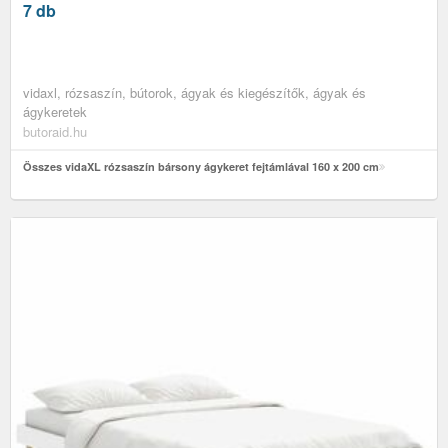
7 db
vidaxl, rózsaszín, bútorok, ágyak és kiegészítők, ágyak és
ágykeretek
butoraid.hu
Összes vidaXL rózsaszín bársony ágykeret fejtámlával 160 x 200 cm