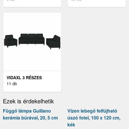
MAGASSZEKRÉNY
DÖNTHETŐ FOTEL
VIDAXL 3 RÉSZES
FEKETE MŰBŐR
11 db
ÜLŐGARNITÚRA
PÁRNÁKKAL
Ezek is érdekelhetik
Függő lámpa Guiliano
Vízen lebegő felfújható
kerámia búrával, 20, 5 cm
úszó fotel, 100 x 120 cm,
kék