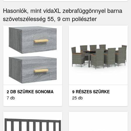
Hasonlók, mint vidaXL zebrafüggönnyel barna
szövetszélesség 55, 9 cm poliészter
2 DB SZÜRKE SONOMA
9 RÉSZES SZÜRKE
FALRA SZERELHETŐ
7 db
POLYRATTAN KÜLTÉRI
25 db
ÉJJELISZEKRÉNY
ÉTKEZŐSZETT
35X35X20 CM
PÁRNÁKKAL