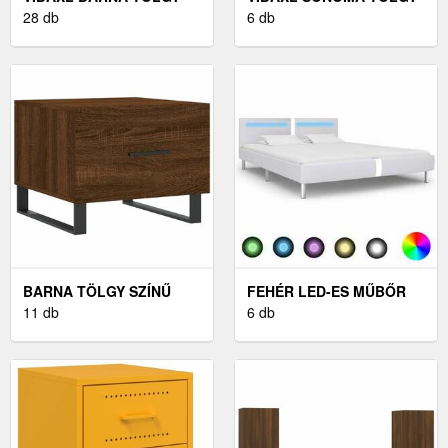
SZÍNŰ ÉJJELISZEKRÉNY
28 db
FALRA SZERELHETŐ
6 db
40X35X47 CM
ÉJJELISZEKRÉNY
35X35X20 CM
BARNA TÖLGY SZÍNŰ
FEHÉR LED-ES MŰBŐR
SZERELT FA
11 db
ÁGYKERET 180 X 200 CM
6 db
DOHÁNYZÓASZTAL
50X50X40 CM