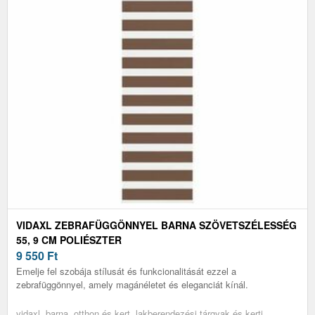
VIDAXL ZEBRAFÜGGÖNNYEL BARNA SZÖVETSZÉLESSÉG
55, 9 CM POLIÉSZTER
9 550
Ft
Emelje fel szobája stílusát és funkcionalitását ezzel a
zebrafüggönnyel, amely magánéletet és eleganciát kínál.
vidaxl, barna, otthon és kert, lakberendezési tárgyak és kerti