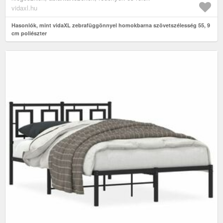
vidaxl.hu
Hasonlók, mint vidaXL zebrafüggönnyel homokbarna szövetszélesség 55, 9
cm poliészter