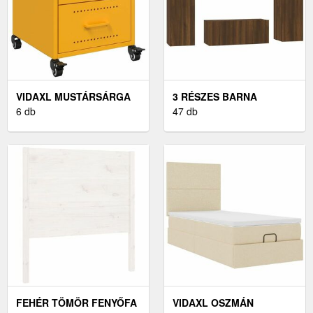
VIDAXL MUSTÁRSÁRGA
3 RÉSZES BARNA
ACÉL ÉJJELISZEKRÉNY
6 db
TÖLGYSZÍNŰ SZERELT
47 db
36X39X43, 5 CM
FA TV-SZEKRÉNYSZETT
FEHÉR TÖMÖR FENYŐFA
VIDAXL OSZMÁN