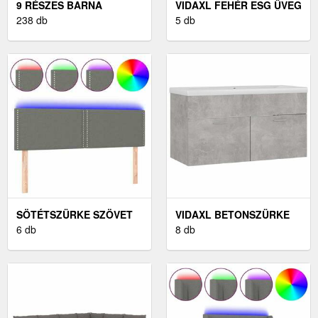
9 RÉSZES BARNA
VIDAXL FEHÉR ESG ÜVEG
POLYRATTAN KERTI
238 db
ÉS ALUMÍNIUM
5 db
BÚTORSZETT
TOLÓAJTÓ 102, 5X205
PÁRNÁKKAL
CM
SÖTÉTSZÜRKE SZÖVET
VIDAXL BETONSZÜRKE
LED-ES FEJTÁMLA
6 db
SZERELT FA
8 db
144X5X78/88 CM
MOSDÓSZEKRÉNY
BEÉPÍTETT
MOSDÓKAGYLÓVAL