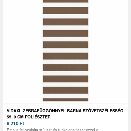
VIDAXL ZEBRAFÜGGÖNNYEL BARNA SZÖVETSZÉLESSÉG
55, 9 CM POLIÉSZTER
8 210
Ft
Emelje fel szobája stílusát és funkcionalitását ezzel a