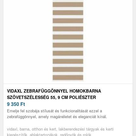
VIDAXL ZEBRAFÜGGÖNNYEL HOMOKBARNA
SZÖVETSZÉLESSÉG 55, 9 CM POLIÉSZTER
9 350
Ft
Emelje fel szobája stílusát és funkcionalitását ezzel a
zebrafüggönnyel, amely magánéletet és eleganciát kínál.
vidaxl, barna, otthon és kert, lakberendezési tárgyak és kerti
kiegészítők, ablaktartozékok, redőnyök és rolók