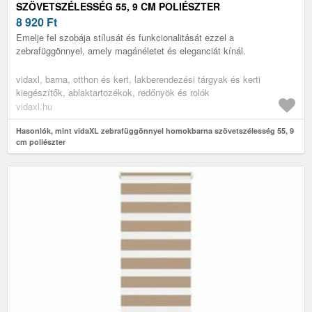
SZÖVETSZÉLESSÉG 55, 9 CM POLIÉSZTER
8 920
Ft
Emelje fel szobája stílusát és funkcionalitását ezzel a
zebrafüggönnyel, amely magánéletet és eleganciát kínál.
vidaxl, barna, otthon és kert, lakberendezési tárgyak és kerti
kiegészítők, ablaktartozékok, redőnyök és rolók
vidaxl.hu
Hasonlók, mint vidaXL zebrafüggönnyel homokbarna szövetszélesség 55, 9
cm poliészter