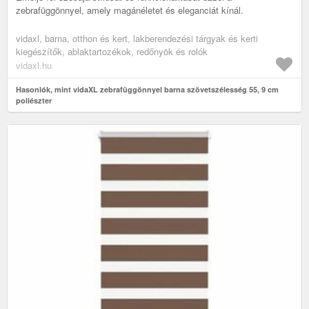
zebrafüggönnyel, amely magánéletet és eleganciát kínál.
vidaxl, barna, otthon és kert, lakberendezési tárgyak és kerti
kiegészítők, ablaktartozékok, redőnyök és rolók
vidaxl.hu
Hasonlók, mint vidaXL zebrafüggönnyel barna szövetszélesség 55, 9 cm
poliészter