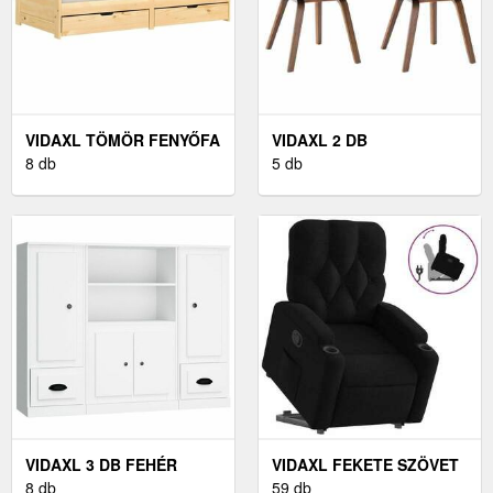
VIDAXL TÖMÖR FENYŐFA
VIDAXL 2 DB
KANAPÉÁGY FIÓKKAL 90
8 db
SÖTÉTSZÜRKE
5 db
X 200 CM
HAJLÍTOTT FA ÉS
SZÖVET ÉTKEZŐSZÉK
VIDAXL 3 DB FEHÉR
VIDAXL FEKETE SZÖVET
SZERELT FA
8 db
FELÁLLÁST SEGÍTŐ
59 db