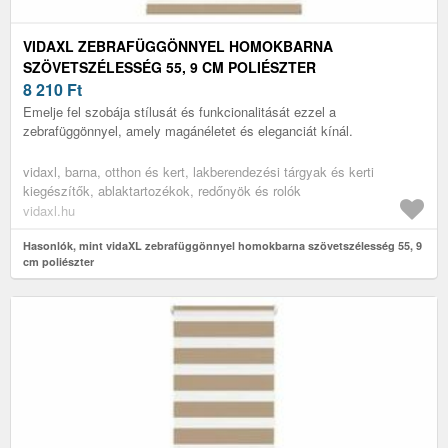
VIDAXL ZEBRAFÜGGÖNNYEL HOMOKBARNA
SZÖVETSZÉLESSÉG 55, 9 CM POLIÉSZTER
8 210
Ft
Emelje fel szobája stílusát és funkcionalitását ezzel a
zebrafüggönnyel, amely magánéletet és eleganciát kínál.
vidaxl, barna, otthon és kert, lakberendezési tárgyak és kerti
kiegészítők, ablaktartozékok, redőnyök és rolók
vidaxl.hu
Hasonlók, mint vidaXL zebrafüggönnyel homokbarna szövetszélesség 55, 9
cm poliészter