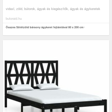
vidaxl, zöld, bútorok, ágyak és kiegészítők, ágyak és ágykeretek
butoraid.hu
Összes Sötétzöld bársony ágykeret fejtámlával 80 x 200 cm