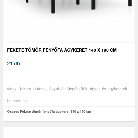
FEKETE TÖMÖR FENYŐFA ÁGYKERET 140 X 190 CM
21 db
vidaxl, fekete, bútorok, ágyak és kiegészítők, ágyak és ágykeretek
butoraid.hu
Összes Fekete tömör fenyőfa ágykeret 140 x 190 cm