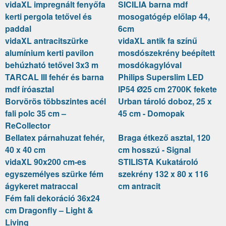
vidaXL impregnált fenyőfa
SICILIA barna mdf
kerti pergola tetővel és
mosogatógép előlap 44,
paddal
6cm
vidaXL antracitszürke
vidaXL antik fa színű
alumínium kerti pavilon
mosdószekrény beépített
behúzható tetővel 3x3 m
mosdókagylóval
TARCAL III fehér és barna
Philips Superslim LED
mdf íróasztal
IP54 Ø25 cm 2700K fekete
Borvörös többszintes acél
Urban tároló doboz, 25 x
fali polc 35 cm –
45 cm - Domopak
ReCollector
Bellatex párnahuzat fehér,
Braga étkező asztal, 120
40 x 40 cm
cm hosszú - Signal
vidaXL 90x200 cm-es
STILISTA Kukatároló
egyszemélyes szürke fém
szekrény 132 x 80 x 116
ágykeret matraccal
cm antracit
Fém fali dekoráció 36x24
cm Dragonfly – Light &
Living