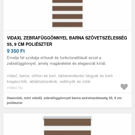
VIDAXL ZEBRAFÜGGÖNNYEL BARNA SZÖVETSZÉLESSÉG
55, 9 CM POLIÉSZTER
9 350
Ft
Emelje fel szobája stílusát és funkcionalitását ezzel a
zebrafüggönnyel, amely magánéletet és eleganciát kínál.
vidaxl, barna, otthon és kert, lakberendezési tárgyak és kerti
kiegészítők, ablaktartozékok, redőnyök és rolók
vidaxl.hu
Hasonlók, mint vidaXL zebrafüggönnyel barna szövetszélesség 55, 9 cm
poliészter