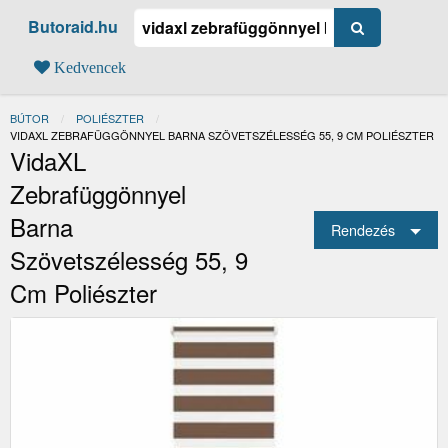
Butoraid.hu
Kedvencek
BÚTOR
POLIÉSZTER
JELENLEGI:
VIDAXL ZEBRAFÜGGÖNNYEL BARNA SZÖVETSZÉLESSÉG 55, 9 CM POLIÉSZTER
VidaXL
Zebrafüggönnyel
Barna
Rendezés
Szövetszélesség 55, 9
Cm Poliészter