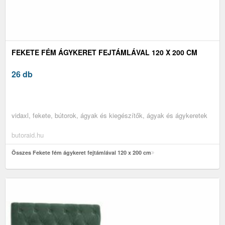
FEKETE FÉM ÁGYKERET FEJTÁMLÁVAL 120 X 200 CM
26 db
vidaxl, fekete, bútorok, ágyak és kiegészítők, ágyak és ágykeretek
butoraid.hu
Összes Fekete fém ágykeret fejtámlával 120 x 200 cm