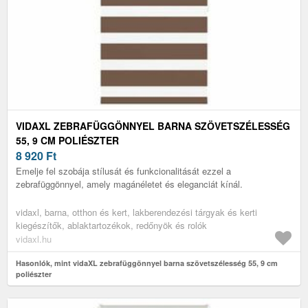
VIDAXL ZEBRAFÜGGÖNNYEL BARNA SZÖVETSZÉLESSÉG
55, 9 CM POLIÉSZTER
8 920
Ft
Emelje fel szobája stílusát és funkcionalitását ezzel a
zebrafüggönnyel, amely magánéletet és eleganciát kínál.
vidaxl, barna, otthon és kert, lakberendezési tárgyak és kerti
kiegészítők, ablaktartozékok, redőnyök és rolók
vidaxl.hu
Hasonlók, mint vidaXL zebrafüggönnyel barna szövetszélesség 55, 9 cm
poliészter