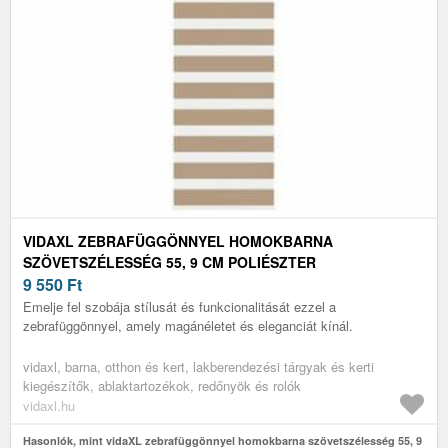
VIDAXL ZEBRAFÜGGÖNNYEL HOMOKBARNA
SZÖVETSZÉLESSÉG 55, 9 CM POLIÉSZTER
9 550
Ft
Emelje fel szobája stílusát és funkcionalitását ezzel a
zebrafüggönnyel, amely magánéletet és eleganciát kínál.
vidaxl, barna, otthon és kert, lakberendezési tárgyak és kerti
kiegészítők, ablaktartozékok, redőnyök és rolók
vidaxl.hu
Hasonlók, mint vidaXL zebrafüggönnyel homokbarna szövetszélesség 55, 9