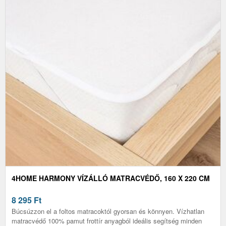
4HOME HARMONY VÍZÁLLÓ MATRACVÉDŐ, 160 X 220 CM
8 295
Ft
Búcsúzzon el a foltos matracoktól gyorsan és könnyen. Vízhatlan
matracvédő 100% pamut frottír anyagból ideális segítség minden