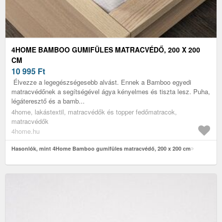
4HOME BAMBOO GUMIFÜLES MATRACVÉDŐ, 200 X 200
CM
10 995
Ft
Élvezze a legegészségesebb alvást. Ennek a Bamboo egyedi
matracvédőnek a segítségével ágya kényelmes és tiszta lesz. Puha,
légáteresztő és a bamb...
4home, lakástextil, matracvédők és topper fedőmatracok,
matracvédők
4home.hu
Hasonlók, mint 4Home Bamboo gumifüles matracvédő, 200 x 200 cm