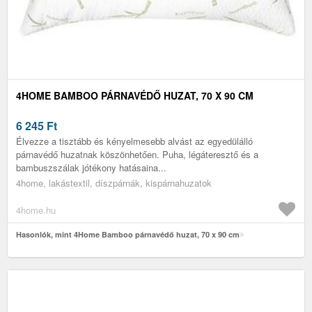
4HOME BAMBOO PÁRNAVÉDŐ HUZAT, 70 X 90 CM
6 245
Ft
Élvezze a tisztább és kényelmesebb alvást az egyedülálló
párnavédő huzatnak köszönhetően. Puha, légáteresztő és a
bambuszszálak jótékony hatásaina...
4home, lakástextil, díszpárnák, kispárnahuzatok
4home.hu
Hasonlók, mint 4Home Bamboo párnavédő huzat, 70 x 90 cm