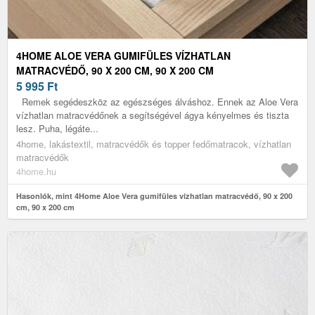
4HOME ALOE VERA GUMIFÜLES VÍZHATLAN
MATRACVÉDŐ, 90 X 200 CM, 90 X 200 CM
5 995
Ft
Remek segédeszköz az egészséges álváshoz. Ennek az Aloe Vera
vízhatlan matracvédőnek a segítségével ágya kényelmes és tiszta
lesz. Puha, légáte...
4home, lakástextil, matracvédők és topper fedőmatracok, vízhatlan
matracvédők
4home.hu
Hasonlók, mint 4Home Aloe Vera gumifüles vízhatlan matracvédő, 90 x 200
cm, 90 x 200 cm