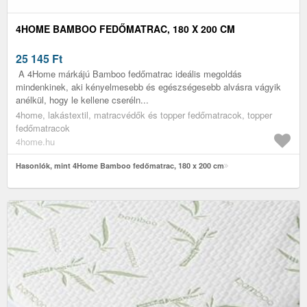
4HOME BAMBOO FEDŐMATRAC, 180 X 200 CM
25 145
Ft
A 4Home márkájú Bamboo fedőmatrac ideális megoldás
mindenkinek, aki kényelmesebb és egészségesebb alvásra vágyik
anélkül, hogy le kellene cseréln...
4home, lakástextil, matracvédők és topper fedőmatracok, topper
fedőmatracok
4home.hu
Hasonlók, mint 4Home Bamboo fedőmatrac, 180 x 200 cm