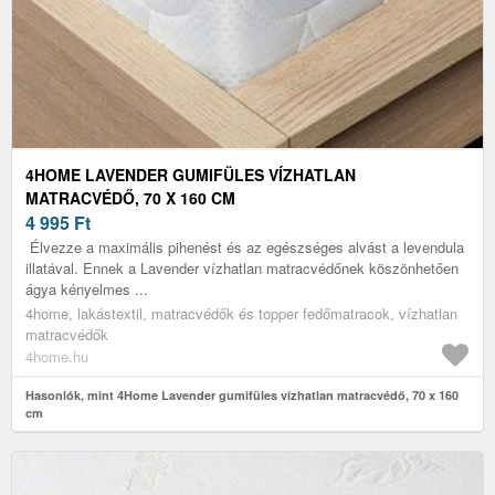
4HOME LAVENDER GUMIFÜLES VÍZHATLAN
MATRACVÉDŐ, 70 X 160 CM
4 995
Ft
Élvezze a maximális pihenést és az egészséges alvást a levendula
illatával. Ennek a Lavender vízhatlan matracvédőnek köszönhetően
ágya kényelmes ...
4home, lakástextil, matracvédők és topper fedőmatracok, vízhatlan
matracvédők
4home.hu
Hasonlók, mint 4Home Lavender gumifüles vízhatlan matracvédő, 70 x 160
cm