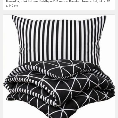
Hasonlók, mint 4Home fürdőlepedő Bamboo Premium bézs színű, bézs, 70
x 140 cm