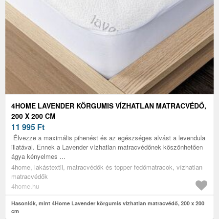
4HOME LAVENDER KÖRGUMIS VÍZHATLAN MATRACVÉDŐ,
200 X 200 CM
11 995
Ft
Élvezze a maximális pihenést és az egészséges alvást a levendula
illatával. Ennek a Lavender vízhatlan matracvédőnek köszönhetően
ágya kényelmes ...
4home, lakástextil, matracvédők és topper fedőmatracok, vízhatlan
matracvédők
4home.hu
Hasonlók, mint 4Home Lavender körgumis vízhatlan matracvédő, 200 x 200
cm