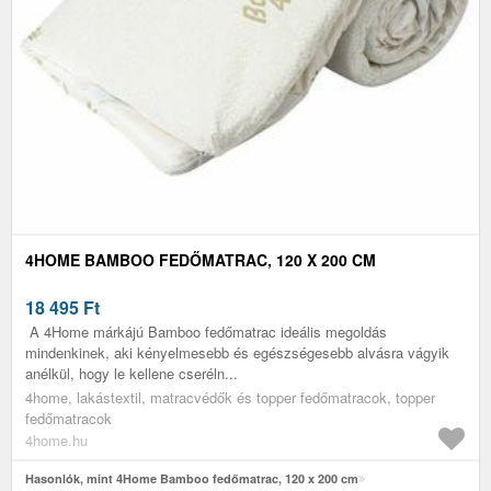
4HOME BAMBOO FEDŐMATRAC, 120 X 200 CM
18 495
Ft
A 4Home márkájú Bamboo fedőmatrac ideális megoldás
mindenkinek, aki kényelmesebb és egészségesebb alvásra vágyik
anélkül, hogy le kellene cseréln...
4home, lakástextil, matracvédők és topper fedőmatracok, topper
fedőmatracok
4home.hu
Hasonlók, mint 4Home Bamboo fedőmatrac, 120 x 200 cm