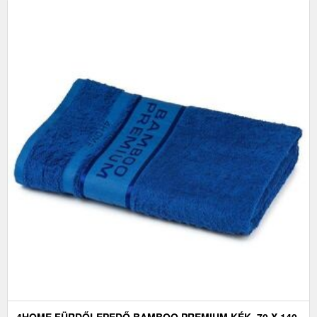
4HOME FÜRDŐLEPEDŐ BAMBOO PREMIUM KÉK, 70 X 140