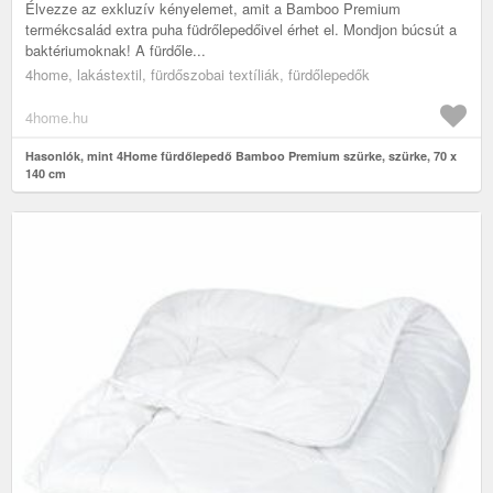
Élvezze az exkluzív kényelemet, amit a Bamboo Premium
termékcsalád extra puha füdrőlepedőivel érhet el. Mondjon búcsút a
baktériumoknak! A fürdőle...
4home, lakástextil, fürdőszobai textíliák, fürdőlepedők
4home.hu
Hasonlók, mint 4Home fürdőlepedő Bamboo Premium szürke, szürke, 70 x
140 cm