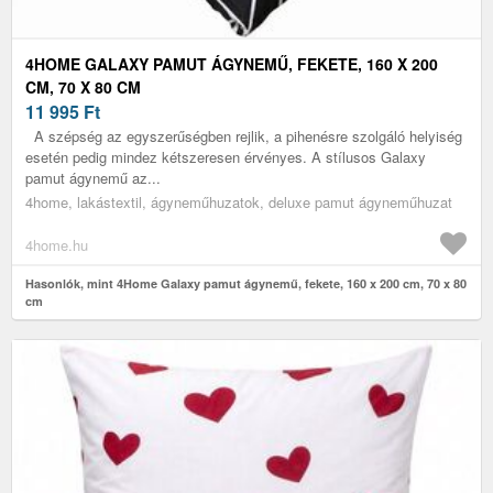
4HOME GALAXY PAMUT ÁGYNEMŰ, FEKETE, 160 X 200
CM, 70 X 80 CM
11 995
Ft
A szépség az egyszerűségben rejlik, a pihenésre szolgáló helyiség
esetén pedig mindez kétszeresen érvényes. A stílusos Galaxy
pamut ágynemű az...
4home, lakástextil, ágyneműhuzatok, deluxe pamut ágyneműhuzat
4home.hu
Hasonlók, mint 4Home Galaxy pamut ágynemű, fekete, 160 x 200 cm, 70 x 80
cm