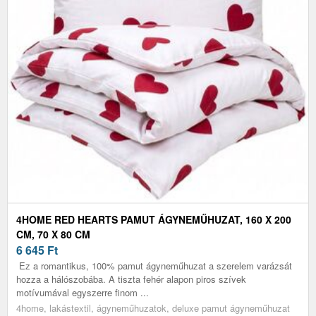
4HOME RED HEARTS PAMUT ÁGYNEMŰHUZAT, 160 X 200
CM, 70 X 80 CM
6 645
Ft
Ez a romantikus, 100% pamut ágyneműhuzat a szerelem varázsát
hozza a hálószobába. A tiszta fehér alapon piros szívek
motívumával egyszerre finom ...
4home, lakástextil, ágyneműhuzatok, deluxe pamut ágyneműhuzat