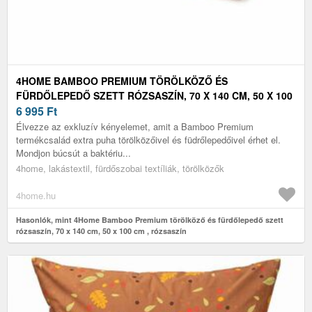
4HOME BAMBOO PREMIUM TÖRÖLKÖZŐ ÉS
FÜRDŐLEPEDŐ SZETT RÓZSASZÍN, 70 X 140 CM, 50 X 100
CM , RÓZSASZÍN
6 995
Ft
Élvezze az exkluzív kényelemet, amit a Bamboo Premium
termékcsalád extra puha törölközőivel és füdrőlepedőivel érhet el.
Mondjon búcsút a baktériu...
4home, lakástextil, fürdőszobai textíliák, törölközők
4home.hu
Hasonlók, mint 4Home Bamboo Premium törölköző és fürdőlepedő szett
rózsaszín, 70 x 140 cm, 50 x 100 cm , rózsaszín