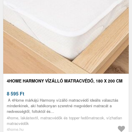
4HOME HARMONY VÍZÁLLÓ MATRACVÉDŐ, 180 X 200 CM
8 595
Ft
A 4Home márkájú Harmony vízálló matracvédő ideális választás
mindenkinek, aki hatékonyan szeretné megvédeni matracát a
nedvességtől, foltoktól és...
4home, lakástextil, matracvédők és topper fedőmatracok, vízhatlan
matracvédők
4home.hu