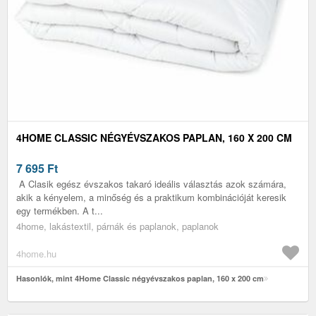
4HOME CLASSIC NÉGYÉVSZAKOS PAPLAN, 160 X 200 CM
7 695
Ft
A Clasik egész évszakos takaró ideális választás azok számára,
akik a kényelem, a minőség és a praktikum kombinációját keresik
egy termékben. A t...
4home, lakástextil, párnák és paplanok, paplanok
4home.hu
Hasonlók, mint 4Home Classic négyévszakos paplan, 160 x 200 cm