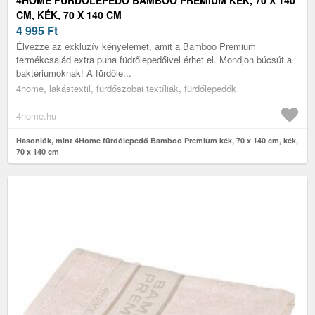
CM, KÉK, 70 X 140 CM
4 995
Ft
Élvezze az exkluzív kényelemet, amit a Bamboo Premium
termékcsalád extra puha füdrőlepedőivel érhet el. Mondjon búcsút a
baktériumoknak! A fürdőle...
4home, lakástextil, fürdőszobai textíliák, fürdőlepedők
4home.hu
Hasonlók, mint 4Home fürdőlepedő Bamboo Premium kék, 70 x 140 cm, kék,
70 x 140 cm