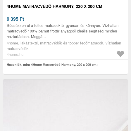
4HOME MATRACVÉDŐ HARMONY, 220 X 200 CM
9 395
Ft
Búcsúzzon el a foltos matracoktól gyorsan és könnyen. Vízhatlan
matracvédő 100% pamut frottír anyagból ideális segítség minden
háztartásban. Meggá...
4home, lakástextil, matracvédők és topper fedőmatracok, vízhatlan
matracvédők
4home.hu
Hasonlók, mint 4Home Matracvédő Harmony, 220 x 200 cm