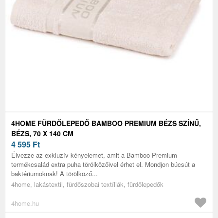
4HOME FÜRDŐLEPEDŐ BAMBOO PREMIUM BÉZS SZÍNŰ,
BÉZS, 70 X 140 CM
4 595
Ft
Élvezze az exkluzív kényelemet, amit a Bamboo Premium
termékcsalád extra puha törölközőivel érhet el. Mondjon búcsút a
baktériumoknak! A törölköző...
4home, lakástextil, fürdőszobai textíliák, fürdőlepedők
4home.hu