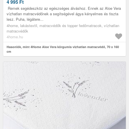
4 995
Ft
Remek segédeszköz az egészséges álváshoz. Ennek az Aloe Vera
vízhatlan matracvédőnek a segítségével ágya kényelmes és tiszta
lesz. Puha, légátere...
4home, lakástextil, matracvédők és topper fedőmatracok, vízhatlan
matracvédők
4home.hu
Hasonlók, mint 4Home Aloe Vera körgumis vízhatlan matracvédő, 70 x 160
cm