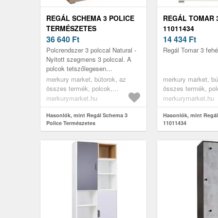
REGÁL SCHEMA 3 POLICE
REGÁL TOMAR 
TERMÉSZETES
11011434
36 640
Ft
14 434
Ft
Polcrendszer 3 polccal Natural -
Regál Tomar 3 feh
Nyitott szegmens 3 polccal. A
polcok tetszőlegesen
kiegészíthetők ajtókkal
merkury market, bútorok, az
merkury market, bú
(3357475, 3357476), így számos
összes termék, polcok,
összes termék, pol
változat...
könyvespolcok, nyitott polcok,
könyvespolcok, nyit
merkurymarket.hu
merkurymarket.hu
irodabútorok, irodai polcok,
irodabútorok, irodai
gyerekszoba bútorok, könyves
Hasonlók, mint Regál Schema 3
gyerekszoba bútor
Hasonlók, mint Regál
Police Természetes
11011434
polcok gyerekszobába
polcok gyerekszob