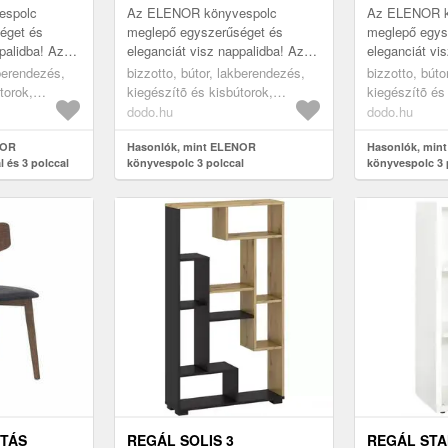
espolc
Az ELENOR könyvespolc
Az ELENOR k
éget és
meglepő egyszerűséget és
meglepő egys
palidba! Az
eleganciát visz nappalidba! Az
eleganciát vi
t keret és
arany színnel bevont keret és
arany színnel
kberendezés,
bizzotto, bútor, lakberendezés,
bizzotto, búto
ül
fehér polcok remekül
fehér polcok 
torok,
kiegészítõ és kisbútorok,
kiegészítõ és
...
harmonizálnak más ...
harmonizálnak
vszekrény
könyvespolc, könyvszekrény
könyvespolc,
dodo.hu
dodo.hu
NOR
Hasonlók, mint ELENOR
Hasonlók, min
 és 3 polccal
könyvespolc 3 polccal
könyvespolc 3 
NTÁS
REGÁL SOLIS 3
REGÁL STA