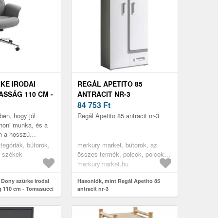
KE IRODAI
REGÁL APETITO 85
ASSÁG 110 CM -
ANTRACIT NR-3
I
84 753
Ft
en, hogy jól
Regál Apetito 85 antracit nr-3
honi munka, és a
on a hosszú
ől, egy minőségi
tegóriák, bútorok,
merkury market, bútorok, az
 van szükség. A
i székek
összes termék, polcok, polcok
játékok részére, zárható polcok,
merkurymarket.hu
polcok fiókokkal, nappali bútorok,
 Dony szürke irodai
vitrines szekrények,
Hasonlók, mint Regál Apetito 85
g 110 cm - Tomasucci
antracit nr-3
gyerekszoba bútorok, könyves
polcok gyerekszobába, könyves
polcok