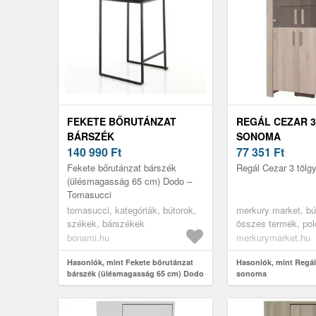
FEKETE BŐRUTÁNZAT
REGÁL CEZAR 3
BÁRSZÉK
SONOMA
(ÜLÉSMAGASSÁG 65 CM)
140 990
Ft
77 351
Ft
DODO – TOMASUCCI
Fekete bőrutánzat bárszék
Regál Cezar 3 töl
(ülésmagasság 65 cm) Dodo –
Tomasucci
tomasucci, kategóriák, bútorok,
merkury market, bú
székek, bárszékek
összes termék, pol
könyvespolcok, zár
bonami.hu
merkurymarket.hu
nappali bútorok, vit
Hasonlók, mint Fekete bőrutánzat
szekrények, bútor s
Hasonlók, mint Regál
bárszék (ülésmagasság 65 cm) Dodo
sonoma
irodabútorok, irodai
– Tomasucci
könyves polcok