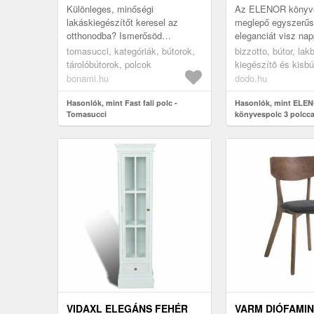
Különleges, minőségi
Az ELENOR könyv
lakáskiegészítőt keresel az
meglepő egyszerűs
otthonodba? Ismerősöd
eleganciát visz nap
szülinapja közeleg, és
arany színnel bevon
tomasucci, kategóriák, bútorok,
bizzotto, bútor, la
meglepnéd egy stílusos
fehér polcok remek
tárolóbútorok, polcok
kiegészítõ és kisbú
aprósággal? Mindkét esetben
harmonizálnak más 
könyvespolc, köny
bonami.hu
dodo.hu
jó...
Hasonlók, mint Fast fali polc -
Hasonlók, mint ELE
Tomasucci
könyvespolc 3 polccal
VIDAXL ELEGÁNS FEHÉR
VARM DIÓFAMI