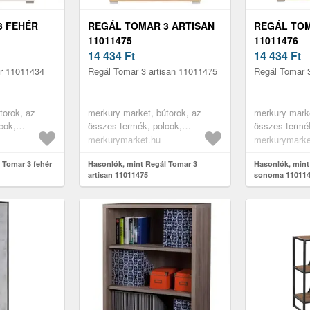
3 FEHÉR
REGÁL TOMAR 3 ARTISAN
REGÁL TO
11011475
11011476
14 434
Ft
14 434
Ft
ér 11011434
Regál Tomar 3 artisan 11011475
Regál Tomar 
torok, az
merkury market, bútorok, az
merkury marke
cok,
összes termék, polcok,
összes termék
ott polcok,
könyvespolcok, nyitott polcok,
könyvespolcok
merkurymarket.hu
merkurymarke
 polcok,
irodabútorok, irodai polcok,
irodabútorok, 
ok, könyves
 Tomar 3 fehér
gyerekszoba bútorok, könyves
Hasonlók, mint Regál Tomar 3
gyerekszoba 
Hasonlók, mint
artisan 11011475
sonoma 11011
ába
polcok gyerekszobába
polcok gyere