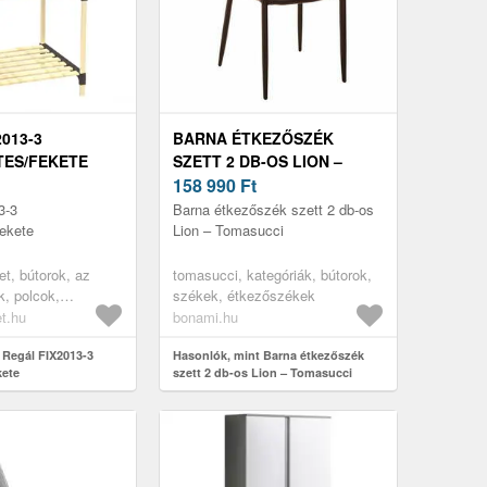
013-3
BARNA ÉTKEZŐSZÉK
ES/FEKETE
SZETT 2 DB-OS LION –
TOMASUCCI
158 990
Ft
3-3
Barna étkezőszék szett 2 db-os
ekete
Lion – Tomasucci
t, bútorok, az
tomasucci, kategóriák, bútorok,
, polcok,
székek, étkezőszékek
, nyitott polcok,
t.hu
bonami.hu
 részére, irodai
i bútorok, vitrines
 Regál FIX2013-3
Hasonlók, mint Barna étkezőszék
kete
szett 2 db-os Lion – Tomasucci
rodabútorok,
ok