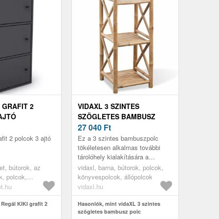
 GRAFIT 2
VIDAXL 3 SZINTES
AJTÓ
SZÖGLETES BAMBUSZ
POLC
27 040
Ft
fit 2 polcok 3 ajtó
Ez a 3 szintes bambuszpolc
tökéletesen alkalmas további
tárolóhely kialakítására a
fürdőszobában, nappaliban, és
t, bútorok, az
vidaxl, barna, bútorok, polcok,
más helyeken.
, polcok,
könyvespolcok, állópolcok
, nyitott polcok,
t.hu
vidaxl.hu
 irodabútorok,
bútorok, könyves
Regál KIKI grafit 2
Hasonlók, mint vidaXL 3 szintes
szögletes bambusz polc
kszobába,