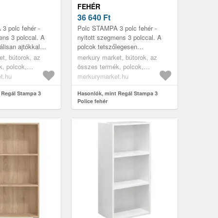
FEHÉR
36 640
Ft
3 polc fehér -
Polc STAMPA 3 polc fehér -
ens 3 polccal. A
nyitott szegmens 3 polccal. A
álisan ajtókkal
polcok tetszőlegesen
ki (3357487), így
kiegészíthetők ajtókkal
t, bútorok, az
merkury market, bútorok, az
zatot és
(3357487, 3357488), így számos
, polcok,
összes termék, polcok,
változatot és ...
, nyitott polcok,
könyvespolcok, nyitott polcok,
t.hu
merkurymarket.hu
irodai polcok,
irodabútorok, irodai polcok,
bútorok, könyves
 Regál Stampa 3
gyerekszoba bútorok, könyves
Hasonlók, mint Regál Stampa 3
Police fehér
kszobába
polcok gyerekszobába