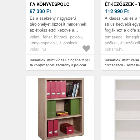
FA KÖNYVESPOLC
ÉTKEZŐSZÉK -
SZEKRÉNY 3 POLCCAL
87 330
Ft
112 990
Ft
Ez a szekrény nagyszerű
A klasszikus és a 
tárolóhelyet biztosít mindennek,
stílus kedvelői egy
az étkészlettől kezdve a
fogják ezt a diófa s
könyvekig és a kamra alapvető
illik a skandináv be
vidaxl, fehér, bútorok, polcok,
tomasucci, kategóri
kellékeiig.
garantáltan egy él..
könyvespolcok, állópolcok
székek, étkezőszé
vidaxl.hu
bonami.hu
Hasonlók, mint vidaXL elegáns fehér
Hasonlók, mint Varm
fa könyvespolc szekrény 3 polccal
étkezőszék - Tomasu