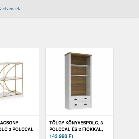
edvencek
LACSONY
TÖLGY KÖNYVESPOLC, 3
LC 3 POLCCAL
POLCCAL ÉS 2 FIÓKKAL,
FEHÉR - ENGLISH COTTAGE
143 990
Ft