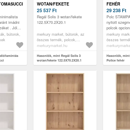
 TOMASUCCI
WOTAN/FEKETE
FEHÉR
122.5X70.2X20.1
25 537
Ft
29 238
Ft
minimalista
Regál Solis 3 wotan/fekete
Polc STAMPA 
aránt imádni
122.5X70.2X20.1
nyitott szegm
zéket . Jól
polcok opcion
lső térbe , és
egészíthetők 
ák, bútorok,
merkury market, bútorok, az
merkury marke
.
számos válto
kek
összes termék, polcok,
összes termék
kombináci...
könyvespolcok, nyitott polcok,
könyvespolcok
merkurymarket.hu
merkurymarke
nappali bútorok, vitrines
irodabútorok, 
 diófamintás
szekrények, irodabútorok, fali
Hasonlók, mint Regál Solis 3
gyerekszoba 
Hasonlók, mint
cci
wotan/fekete 122.5X70.2X20.1
Police fehér
polcok, irodai polcok,
polcok gyere
gyerekszoba bútorok, könyves
polcok gyerekszobába, könyves
polcok