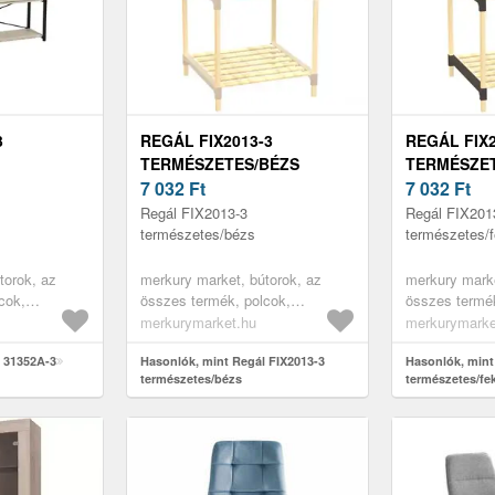
3
REGÁL FIX2013-3
REGÁL FIX2
TERMÉSZETES/BÉZS
TERMÉSZET
7 032
Ft
7 032
Ft
Regál FIX2013-3
Regál FIX201
természetes/bézs
természetes/f
torok, az
merkury market, bútorok, az
merkury marke
cok,
összes termék, polcok,
összes termék
cok fiókokkal,
könyvespolcok, nyitott polcok,
könyvespolcok
merkurymarket.hu
merkurymarke
rines
polcok játékok részére, irodai
polcok játékok
torok, irodai
l 31352A-3
polcok, nappali bútorok, vitrines
Hasonlók, mint Regál FIX2013-3
polcok, nappal
Hasonlók, mint
természetes/bézs
természetes/fe
lcok,
szekrények, irodabútorok,
szekrények, i
könyves polcok
könyves polc