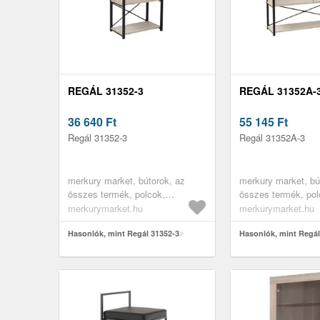
REGÁL 31352-3
REGÁL 31352A-
36 640
Ft
55 145
Ft
Regál 31352-3
Regál 31352A-3
merkury market, bútorok, az
merkury market, bú
összes termék, polcok,
összes termék, pol
könyvespolcok, polcok fiókokkal,
könyvespolcok, pol
merkurymarket.hu
merkurymarket.hu
nappali bútorok, vitrines
nappali bútorok, vit
szekrények, irodabútorok, irodai
Hasonlók, mint Regál 31352-3
szekrények, irodabú
Hasonlók, mint Regá
polcok, könyves polcok,
polcok, könyves po
hálószoba bútorok
hálószoba bútorok