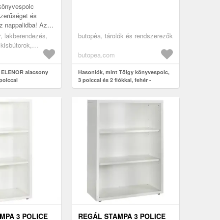
- BUTOPÊA
önyvespolc
zerűséget és
sz nappalidba! Az
 bevont keret és
r, lakberendezés,
butopêa, tárolók és rendszerezők
remekül
 kisbútorok,
 más ...
 könyvszekrény
butopea.com
t ELENOR alacsony
Hasonlók, mint Tölgy könyvespolc,
polccal
3 polccal és 2 fiókkal, fehér -
ENGLISH COTTAGE - Butopêa
MPA 3 POLICE
REGÁL STAMPA 3 POLICE