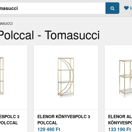
K
MASUCCI
Polccal - Tomasucci
ESPOLC 3
ELENOR KÖNYVESPOLC 3
ELENOR A
 POLCCAL
POLCCAL
KÖNYVESPO
129 490
Ft
133 190
Ft