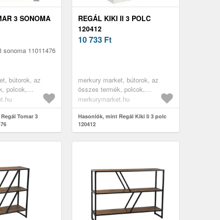
MAR 3 SONOMA
REGÁL KIKI II 3 POLC
120412
10 733
Ft
3 sonoma 11011476
t, bútorok, az
merkury market, bútorok, az
, polcok,
összes termék, polcok,
, nyitott polcok,
könyvespolcok, nyitott polcok,
t.hu
merkurymarket.hu
irodai polcok,
nappali bútorok, vitrines
bútorok, könyves
 Regál Tomar 3
szekrények, irodabútorok, irodai
Hasonlók, mint Regál Kiki Ii 3 polc
476
120412
kszobába
polcok, könyves polcok