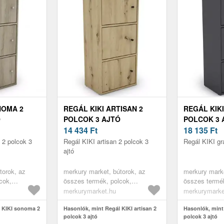
NOMA 2
REGÁL KIKI ARTISAN 2
REGÁL KIKI
Ó
POLCOK 3 AJTÓ
POLCOK 3 
14 434
Ft
18 135
Ft
 2 polcok 3
Regál KIKI artisan 2 polcok 3
Regál KIKI gra
ajtó
torok, az
merkury market, bútorok, az
merkury marke
cok,
összes termék, polcok,
összes termék
ott polcok,
könyvespolcok, nyitott polcok,
könyvespolcok
merkurymarket.hu
merkurymarke
bútorok,
irodai polcok, irodabútorok,
irodai polcok,
ok, könyves
l KIKI sonoma 2
gyerekszoba bútorok, könyves
Hasonlók, mint Regál KIKI artisan 2
gyerekszoba 
Hasonlók, mint 
polcok 3 ajtó
polcok 3 ajtó
ába,
polcok gyerekszobába,
polcok gyere