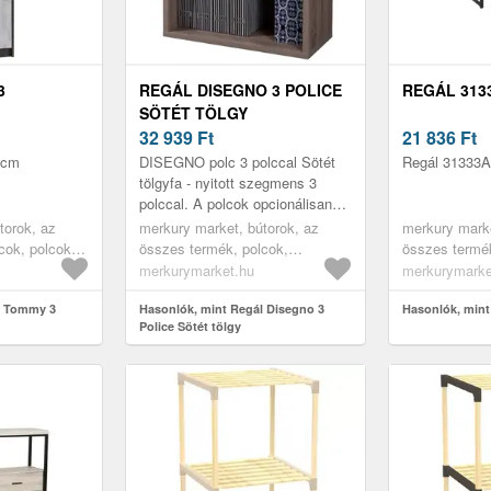
3
REGÁL DISEGNO 3 POLICE
REGÁL 313
SÖTÉT TÖLGY
32 939
Ft
21 836
Ft
 cm
DISEGNO polc 3 polccal Sötét
Regál 31333A
tölgyfa - nyitott szegmens 3
polccal. A polcok opcionálisan
ajtókkal egészíthetők ki
torok, az
merkury market, bútorok, az
merkury marke
(3357487, 3357488), így számos
cok, polcok
összes termék, polcok,
összes termék
vá...
rható polcok,
könyvespolcok, nyitott polcok,
könyvespolcok
merkurymarket.hu
merkurymarke
kszoba
irodabútorok, irodai polcok,
nappali bútoro
olcok
l Tommy 3
gyerekszoba bútorok, könyves
Hasonlók, mint Regál Disegno 3
szekrények, ir
Hasonlók, mint
Police Sötét tölgy
nyves polcok
polcok gyerekszobába
polcok, könyv
hálószoba bú