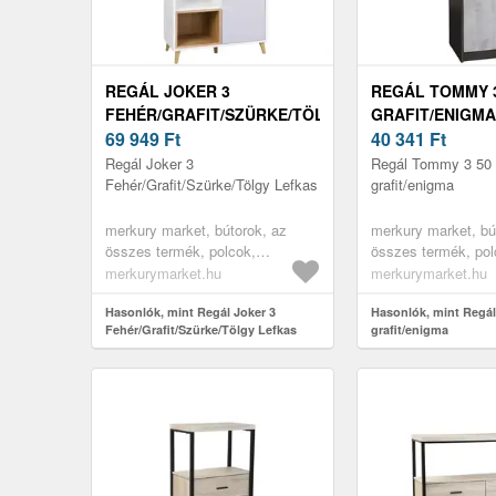
REGÁL JOKER 3
REGÁL TOMMY 
FEHÉR/GRAFIT/SZÜRKE/TÖLGY
GRAFIT/ENIGMA
LEFKAS
69 949
Ft
40 341
Ft
Regál Joker 3
Regál Tommy 3 50
Fehér/Grafit/Szürke/Tölgy Lefkas
grafit/enigma
merkury market, bútorok, az
merkury market, bú
összes termék, polcok,
összes termék, pol
könyvespolcok, polcok játékok
játékok részére, zá
merkurymarket.hu
merkurymarket.hu
részére, zárható polcok, nappali
bútor szett, gyere
bútorok, vitrines szekrények,
Hasonlók, mint Regál Joker 3
bútorok, könyves p
Hasonlók, mint Regá
Fehér/Grafit/Szürke/Tölgy Lefkas
grafit/enigma
irodabútorok, irodai polcok,
gyerekszobába, kö
gyerekszoba bútorok, könyves
polcok gyerekszobába, könyves
polcok