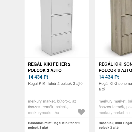
REGÁL KIKI FEHÉR 2
REGÁL KIKI SO
POLCOK 3 AJTÓ
POLCOK 3 AJT
14 434
Ft
14 434
Ft
Regál KIKI fehér 2 polcok 3 ajtó
Regál KIKI sonoma
ajtó
merkury market, bútorok, az
merkury market, bú
összes termék, polcok,
összes termék, pol
könyvespolcok, nyitott polcok,
könyvespolcok, nyit
merkurymarket.hu
merkurymarket.hu
irodai polcok, irodabútorok,
irodai polcok, iroda
gyerekszoba bútorok, könyves
Hasonlók, mint Regál KIKI fehér 2
gyerekszoba bútor
Hasonlók, mint Regá
polcok 3 ajtó
polcok 3 ajtó
polcok gyerekszobába,
polcok gyerekszob