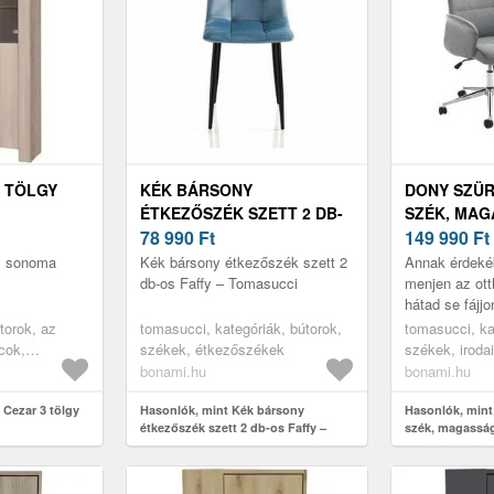
 TÖLGY
KÉK BÁRSONY
DONY SZÜR
ÉTKEZŐSZÉK SZETT 2 DB-
SZÉK, MAG
OS FAFFY – TOMASUCCI
78 990
Ft
TOMASUCC
149 990
Ft
gy sonoma
Kék bársony étkezőszék szett 2
Annak érdekéb
db-os Faffy – Tomasucci
menjen az ott
hátad se fájj
munkavégzést
torok, az
tomasucci, kategóriák, bútorok,
tomasucci, ka
irodai székre
cok,
székek, étkezőszékek
székek, iroda
Tomasucc...
ható polcok,
bonami.hu
bonami.hu
rines
zett,
 Cezar 3 tölgy
Hasonlók, mint Kék bársony
Hasonlók, mint
étkezőszék szett 2 db-os Faffy –
szék, magassá
 polcok,
Tomasucci