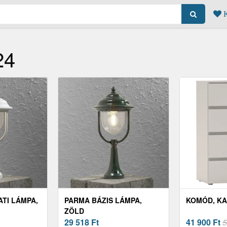
K
24
TI LÁMPA,
PARMA BÁZIS LÁMPA,
KOMÓD, KA
ZÖLD
29 518
Ft
41 900
Ft
5