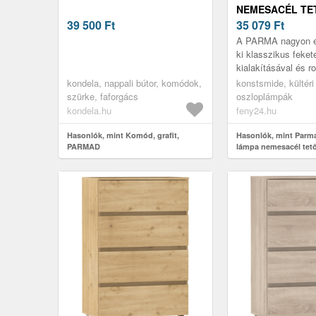
NEMESACÉL TE
39 500
Ft
35 079
Ft
A PARMA nagyon e
ki klasszikus feket
kialakításával és 
acél tetővel
kondela, nappali bútor, komódok,
konstsmide, kültéri
szürke, faforgács
oszloplámpák
kondela.hu
feny24.hu
Hasonlók, mint Komód, grafit,
Hasonlók, mint Parma
PARMAD
lámpa nemesacél tet