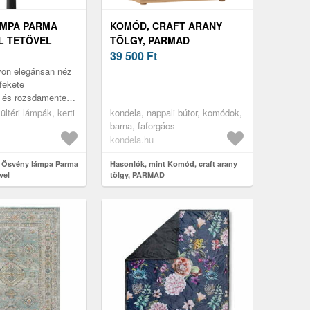
ÁMPA PARMA
KOMÓD, CRAFT ARANY
L TETŐVEL
TÖLGY, PARMAD
39 500
Ft
on elegánsan néz
 fekete
l és rozsdamentes
ltéri lámpák, kerti
kondela, nappali bútor, komódok,
barna, faforgács
kondela.hu
t Ösvény lámpa Parma
Hasonlók, mint Komód, craft arany
vel
tölgy, PARMAD