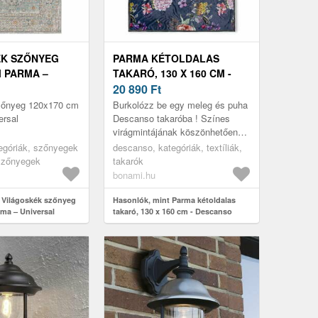
ÉK SZŐNYEG
PARMA KÉTOLDALAS
M PARMA –
TAKARÓ, 130 X 160 CM -
DESCANSO
20 890
Ft
zőnyeg 120x170 cm
Burkolózz be egy meleg és puha
ersal
Descanso takaróba ! Színes
virágmintájának köszönhetően
akkor is remekül néz ki, ha csak
tegóriák, szőnyegek
descanso, kategóriák, textíliák,
úgy lazán rádobod a kanapér...
 szőnyegek
takarók
bonami.hu
 Világoskék szőnyeg
Hasonlók, mint Parma kétoldalas
ma – Universal
takaró, 130 x 160 cm - Descanso