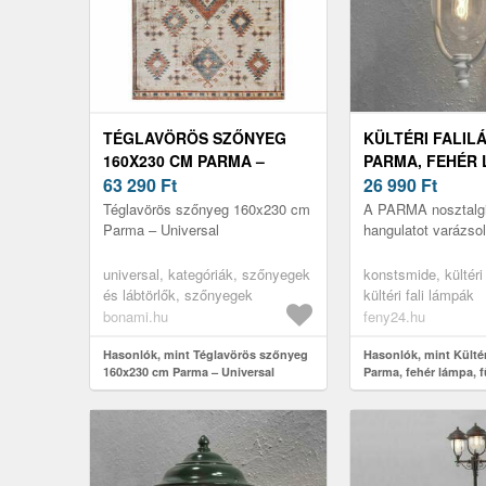
TÉGLAVÖRÖS SZŐNYEG
KÜLTÉRI FALIL
160X230 CM PARMA –
PARMA, FEHÉR 
UNIVERSAL
63 290
Ft
FÜGGŐLÁMPA
26 990
Ft
Téglavörös szőnyeg 160x230 cm
A PARMA nosztalg
Parma – Universal
hangulatot varázsol 
universal, kategóriák, szőnyegek
konstsmide, kültéri
és lábtörlők, szőnyegek
kültéri fali lámpák
bonami.hu
feny24.hu
Hasonlók, mint Téglavörös szőnyeg
Hasonlók, mint Kültér
160x230 cm Parma – Universal
Parma, fehér lámpa,