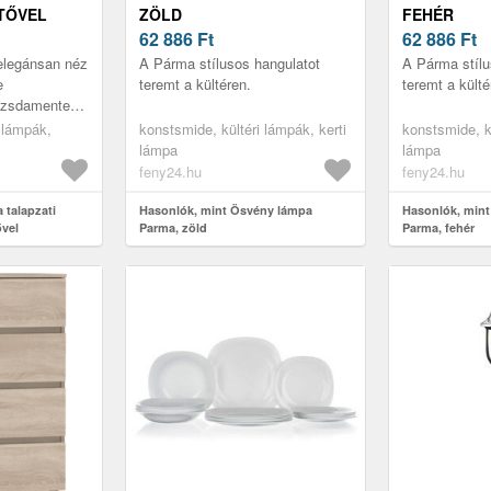
TŐVEL
ZÖLD
FEHÉR
62 886
Ft
62 886
Ft
legánsan néz
A Párma stílusos hangulatot
A Párma stílu
e
teremt a kültéren.
teremt a külté
rozsdamentes
 lámpák,
konstsmide, kültéri lámpák, kerti
konstsmide, kü
lámpa
lámpa
feny24.hu
feny24.hu
 talapzati
Hasonlók, mint Ösvény lámpa
Hasonlók, min
ővel
Parma, zöld
Parma, fehér