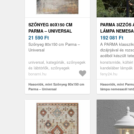
SZŐNYEG 80X150 CM
PARMA 3IZZÓS
PARMA – UNIVERSAL
LÁMPA NEMESA
21 590
Ft
TETŐVEL
192 081
Ft
Szőnyeg 80x150 cm Parma –
A PARMA klassziku
Universal
dizájnjával és roz
acélból készült tet
elegánsan néz ki
universal, kategóriák, szőnyegek
konstsmide, kültéri
és lábtörlők, szőnyegek
kandeláber lámpák
bonami.hu
feny24.hu
Hasonlók, mint Szőnyeg 80x150 cm
Hasonlók, mint Parma
Parma – Universal
lámpa nemesacél tet