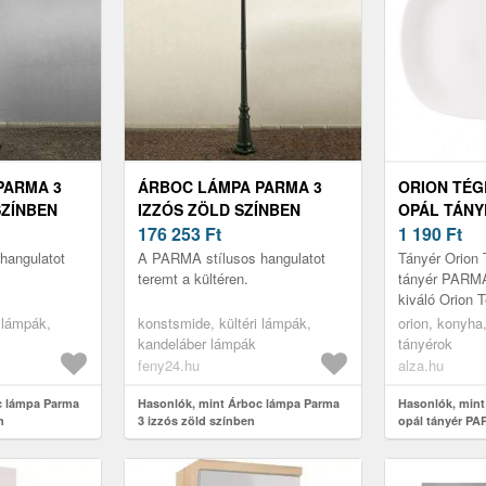
PARMA 3
ÁRBOC LÁMPA PARMA 3
ORION TÉG
SZÍNBEN
IZZÓS ZÖLD SZÍNBEN
OPÁL TÁNY
176 253
Ft
28X21 CM
1 190
Ft
hangulatot
A PARMA stílusos hangulatot
Tányér Orion 
teremt a kültéren.
tányér PARM
kiváló Orion T
tányér PARMA
 lámpák,
konstsmide, kültéri lámpák,
orion, konyha,
tulajdonságai 
kandeláber lámpák
tányérok
feny24.hu
alza.hu
c lámpa Parma
Hasonlók, mint Árboc lámpa Parma
Hasonlók, mint
n
3 izzós zöld színben
opál tányér P