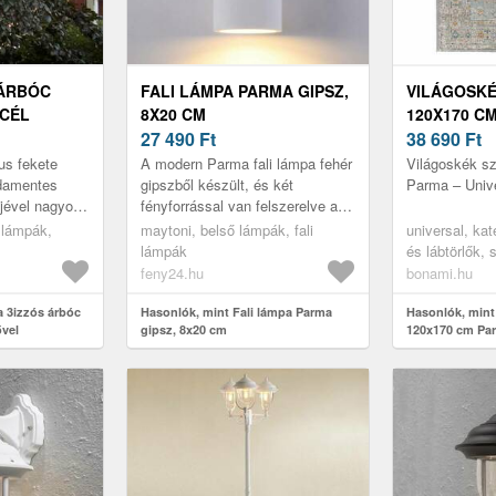
 ÁRBÓC
FALI LÁMPA PARMA GIPSZ,
VILÁGOSK
CÉL
8X20 CM
120X170 C
27 490
Ft
UNIVERSAL
38 690
Ft
s fekete
A modern Parma fali lámpa fehér
Világoskék s
sdamentes
gipszből készült, és két
Parma – Univ
ejével nagyon
fényforrással van felszerelve a
felfelé és lefelé világító fény
 lámpák,
maytoni, belső lámpák, fali
universal, ka
érdekében. A lámpatest bár...
lámpák
és lábtörlők,
feny24.hu
bonami.hu
 3izzós árbóc
Hasonlók, mint Fali lámpa Parma
Hasonlók, mint
ővel
gipsz, 8x20 cm
120x170 cm Par