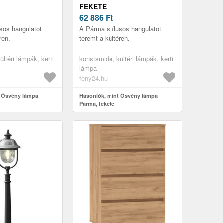
FEKETE
62 886
Ft
sos hangulatot
A Párma stílusos hangulatot
ren.
teremt a kültéren.
ltéri lámpák, kerti
konstsmide, kültéri lámpák, kerti
lámpa
feny24.hu
t Ösvény lámpa
Hasonlók, mint Ösvény lámpa
Parma, fekete