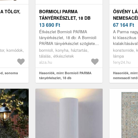
A TÖLGY,
BORMIOLI PARMA
ÖSVÉNY L
TÁNYÉRKÉSZLET, 18 DB
NEMESACÉ
13 690
Ft
67 164
Ft
Étkészlet Bormioli PARMA
A Parma nagy
tányérkészlet, 18 db: A Bormioli
ki klasszikus
PARMA tányérkészlet szögletes
kialakításáva
kivitelben 6 lapostányért, 6
acél tetővel
útor, komódok,
bormioli, konyha, háztartás,
konstsmide, kü
mélytányért és 6 desszertes tá...
tálalás, étkészletek
lámpa
alza.hu
feny24.hu
ód, sonoma
Hasonlók, mint Bormioli PARMA
Hasonlók, min
tányérkészlet, 18 db
nemesacél tető