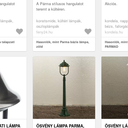
angulatot
A Párma stílusos hangulatot
Akciós.
teremt a kültéren.
 lámpák,
konstsmide, kültéri lámpák,
kondela, napp
oszloplámpák
bézs, faforgá
feny24.hu
kondela.hu
 talapzati
Hasonlók, mint Parma bázis lámpa,
Hasonlók, mint
zöld
PARMAD
ATI LÁMPA
ÖSVÉNY LÁMPA PARMA,
ÖSVÉNY LÁ