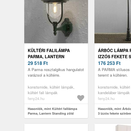
KÜLTÉRI FALILÁMPA
ÁRBÓC LÁMPA 
PARMA, LANTERN
IZZÓS FEKETE 
STANDING ZÖLD
29 518
Ft
176 253
Ft
A Parma nosztalgikus hangulatot
A PARMA stílusos 
varázsol a kültérre.
teremt a kültéren.
konstsmide, kültéri lámpák,
konstsmide, kültéri
kültéri fali lámpák
kandeláber lámpák
feny24.hu
feny24.hu
Hasonlók, mint Kültéri falilámpa
Hasonlók, mint Árbó
Parma, Lantern Standing zöld
3 izzós fekete színbe