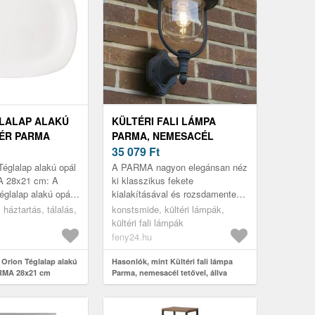
LALAP ALAKÚ
KÜLTÉRI FALI LÁMPA
ÉR PARMA
PARMA, NEMESACÉL
TETŐVEL, ÁLLVA
35 079
Ft
Téglalap alakú opál
A PARMA nagyon elegánsan néz
A 28x21 cm: A
ki klasszikus fekete
églalap alakú opál
kialakításával és rozsdamentes
 28x21 cm kiemelt
acél tetővel
 háztartás, tálalás,
konstsmide, kültéri lámpák,
A stílusos O...
kültéri fali lámpák
feny24.hu
 Orion Téglalap alakú
Hasonlók, mint Kültéri fali lámpa
ARMA 28x21 cm
Parma, nemesacél tetővel, állva