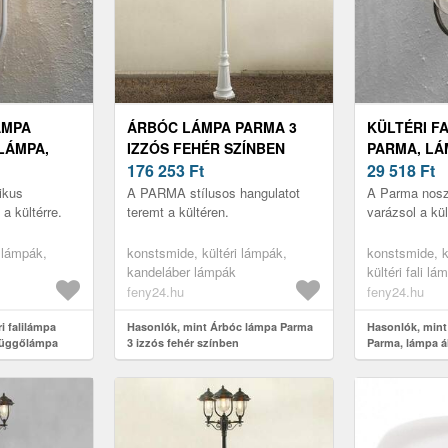
ÁMPA
ÁRBÓC LÁMPA PARMA 3
KÜLTÉRI F
LÁMPA,
IZZÓS FEHÉR SZÍNBEN
PARMA, LÁ
176 253
Ft
FEKETE
29 518
Ft
ikus
A PARMA stílusos hangulatot
A Parma noszt
a kültérre.
teremt a kültéren.
varázsol a kül
 lámpák,
konstsmide, kültéri lámpák,
konstsmide, k
kandeláber lámpák
kültéri fali lá
feny24.hu
feny24.hu
i falilámpa
Hasonlók, mint Árbóc lámpa Parma
Hasonlók, mint 
 függőlámpa
3 izzós fehér színben
Parma, lámpa ál