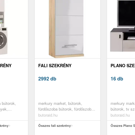
KRÉNY
FALI SZEKRÉNY
PLANO SZ
2992 db
16 db
 bútorok,
merkury market, bútorok,
merkury marke
nyek,
fürdőszoba bútorok, fürdőszoba
bútorok, tv s
 szekrények,
szekrények, fali szekrények
összes termé
butoraid.hu
butoraid.hu
ekrények
krény
Összes fali szekrény
Összes Plano 