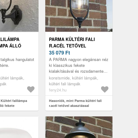
ALILÁMPA
PARMA KÜLTÉRI FALI
MPA ÁLLÓ
R.ACÉL TETŐVEL
AKASZTÁSSAL
35 079
Ft
algikus hangulatot
A PARMA nagyon elegánsan néz
térre.
ki klasszikus fekete
kialakításával és rozsdamentes
acél tetővel
ültéri lámpák,
konstsmide, kültéri lámpák,
mpák
kültéri fali lámpák
feny24.hu
Kültéri falilámpa
Hasonlók, mint Parma kültéri fali
ló fekete
r.acél tetővel akasztással