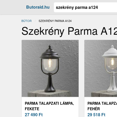
Butoraid.hu
BÚTOR
JELENLEGI:
SZEKRÉNY PARMA A124
Szekrény Parma A1
PARMA TALAPZATI LÁMPA,
PARMA TALAPZA
FEKETE
FEHÉR
27 490
Ft
29 518
Ft