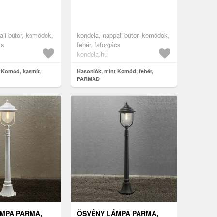
ali bútor, komódok,
kondela, nappali bútor, komódok,
cs
fehér, faforgács
kondela.hu
 Komód, kasmír,
Hasonlók, mint Komód, fehér,
PARMAD
MPA PARMA,
ÖSVÉNY LÁMPA PARMA,