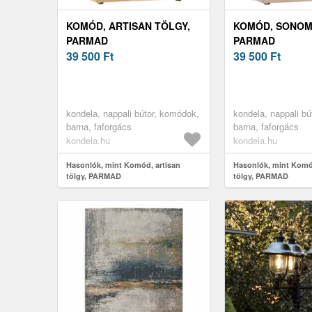
KOMÓD, ARTISAN TÖLGY,
KOMÓD, SONOM
PARMAD
PARMAD
39 500
Ft
39 500
Ft
kondela, nappali bútor, komódok,
kondela, nappali b
barna, faforgács
barna, faforgács
kondela.hu
kondela.hu
Hasonlók, mint Komód, artisan
Hasonlók, mint Kom
tölgy, PARMAD
tölgy, PARMAD