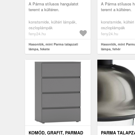
A Párma stílusos hangulatot
A Párma stílusos h
teremt a kültéren.
teremt a kültéren.
konstsmide, kültéri lámpák,
konstsmide, kültéri
oszloplámpák
oszloplámpák
feny24.hu
feny24.hu
Hasonlók, mint Parma talapzati
Hasonlók, mint Parma
lámpa, fekete
lámpa, fehér
KOMÓD, GRAFIT, PARMAD
PARMA TALAPZ