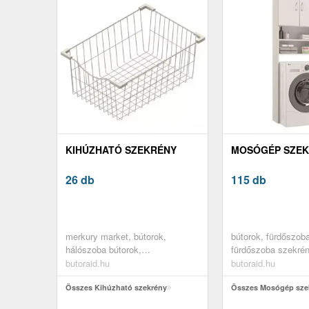
KIHÚZHATÓ SZEKRÉNY
MOSÓGÉP SZE
26 db
115 db
merkury market, bútorok,
bútorok, fürdőszoba
hálószoba bútorok,
fürdőszoba szekré
gardróbszekrények, szekrény
fürdőszobai oszlop
butoraid.hu
butoraid.hu
kiegészítők
mosógép feletti sz
Összes Kihúzható szekrény
Összes Mosógép sze