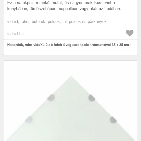
Ez a sarokpolc remekül mutat, és nagyon praktikus lehet a
konyhában, fürdőszobában, nappaliban vagy akár az irodában.
vidaxl, fehér, bútorok, polcok, fali polcok és párkányok
vidaxl.hu
Hasonlók, mint vidaXL 2 db fehér üveg sarokpolc krómtartóval 35 x 35 cm