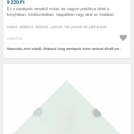
9 220
Ft
Ez a sarokpolc remekül mutat, és nagyon praktikus lehet a
konyhában, fürdőszobában, nappaliban vagy akár az irodában.
vidaxl, átlátszó, bútorok, polcok, fali polcok és párkányok
vidaxl.hu
Hasonlók, mint vidaXL Átlátszó üveg sarokpolc króm tartóval 45x45 cm