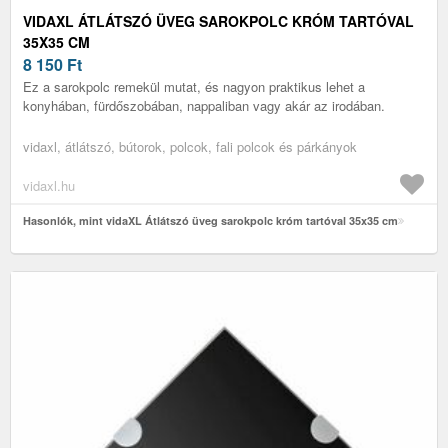
VIDAXL ÁTLÁTSZÓ ÜVEG SAROKPOLC KRÓM TARTÓVAL
35X35 CM
8 150
Ft
Ez a sarokpolc remekül mutat, és nagyon praktikus lehet a
konyhában, fürdőszobában, nappaliban vagy akár az irodában.
vidaxl, átlátszó, bútorok, polcok, fali polcok és párkányok
vidaxl.hu
Hasonlók, mint vidaXL Átlátszó üveg sarokpolc króm tartóval 35x35 cm