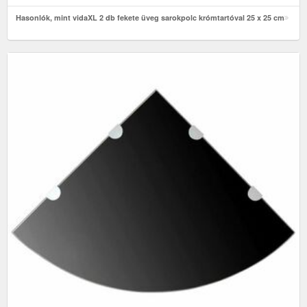
Hasonlók, mint vidaXL 2 db fekete üveg sarokpolc krómtartóval 25 x 25 cm