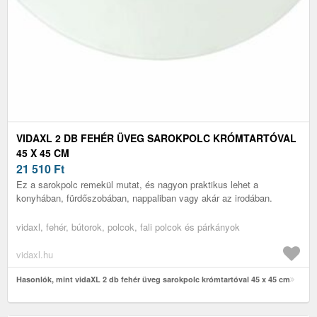
VIDAXL 2 DB FEHÉR ÜVEG SAROKPOLC KRÓMTARTÓVAL
45 X 45 CM
21 510
Ft
Ez a sarokpolc remekül mutat, és nagyon praktikus lehet a
konyhában, fürdőszobában, nappaliban vagy akár az irodában.
vidaxl, fehér, bútorok, polcok, fali polcok és párkányok
vidaxl.hu
Hasonlók, mint vidaXL 2 db fehér üveg sarokpolc krómtartóval 45 x 45 cm