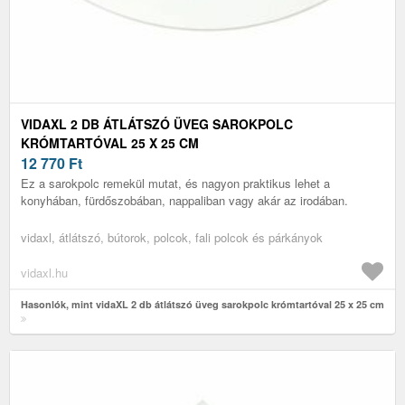
VIDAXL 2 DB ÁTLÁTSZÓ ÜVEG SAROKPOLC
KRÓMTARTÓVAL 25 X 25 CM
12 770
Ft
Ez a sarokpolc remekül mutat, és nagyon praktikus lehet a
konyhában, fürdőszobában, nappaliban vagy akár az irodában.
vidaxl, átlátszó, bútorok, polcok, fali polcok és párkányok
vidaxl.hu
Hasonlók, mint vidaXL 2 db átlátszó üveg sarokpolc krómtartóval 25 x 25 cm