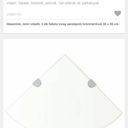
vidaxl, fekete, bútorok, polcok, fali polcok és párkányok
vidaxl.hu
Hasonlók, mint vidaXL 2 db fekete üveg sarokpolc krómtartóval 35 x 35 cm