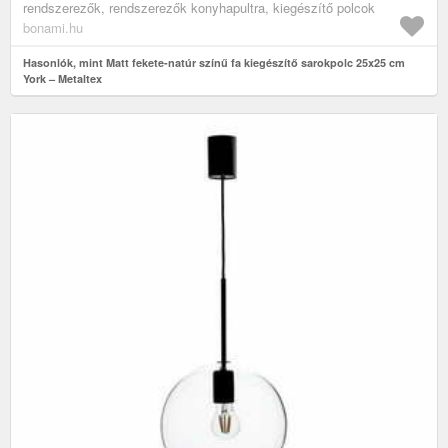
rendszerezők, rendszerezők konyhapultra, kiegészítő polcok
bonami.hu
Hasonlók, mint Matt fekete-natúr színű fa kiegészítő sarokpolc 25x25 cm
York – Metaltex