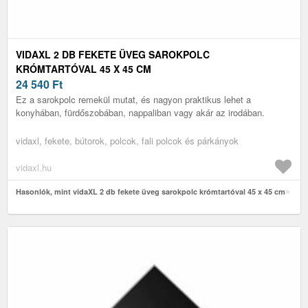
VIDAXL 2 DB FEKETE ÜVEG SAROKPOLC
KRÓMTARTÓVAL 45 X 45 CM
24 540
Ft
Ez a sarokpolc remekül mutat, és nagyon praktikus lehet a
konyhában, fürdőszobában, nappaliban vagy akár az irodában.
vidaxl, fekete, bútorok, polcok, fali polcok és párkányok
vidaxl.hu
Hasonlók, mint vidaXL 2 db fekete üveg sarokpolc krómtartóval 45 x 45 cm