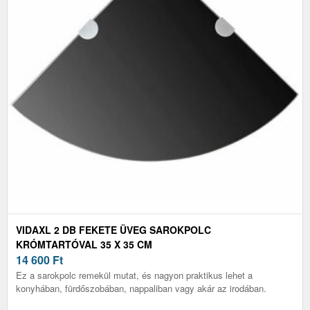
VIDAXL 2 DB FEKETE ÜVEG SAROKPOLC
KRÓMTARTÓVAL 35 X 35 CM
14 600
Ft
Ez a sarokpolc remekül mutat, és nagyon praktikus lehet a
konyhában, fürdőszobában, nappaliban vagy akár az irodában.