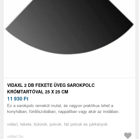
VIDAXL 2 DB FEKETE ÜVEG SAROKPOLC
KRÓMTARTÓVAL 25 X 25 CM
11 930
Ft
Ez a sarokpolc remekül mutat, és nagyon praktikus lehet a
konyhában, fürdőszobában, nappaliban vagy akár az irodában.
vidaxl, fekete, bútorok, polcok, fali polcok és párkányok
vidaxl.hu