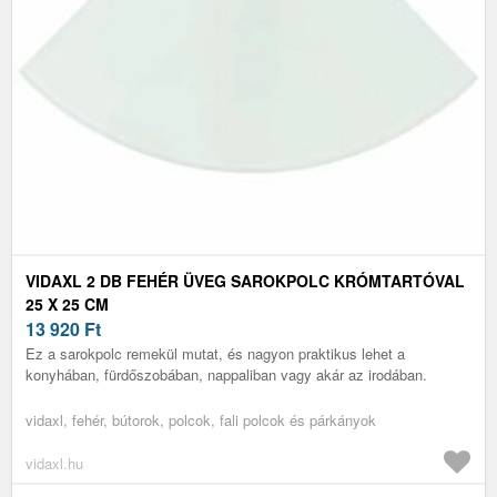
VIDAXL 2 DB FEHÉR ÜVEG SAROKPOLC KRÓMTARTÓVAL
25 X 25 CM
13 920
Ft
Ez a sarokpolc remekül mutat, és nagyon praktikus lehet a
konyhában, fürdőszobában, nappaliban vagy akár az irodában.
vidaxl, fehér, bútorok, polcok, fali polcok és párkányok
vidaxl.hu