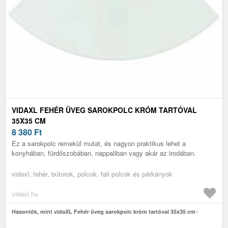
VIDAXL FEHÉR ÜVEG SAROKPOLC KRÓM TARTÓVAL
35X35 CM
8 380
Ft
Ez a sarokpolc remekül mutat, és nagyon praktikus lehet a
konyhában, fürdőszobában, nappaliban vagy akár az irodában.
vidaxl, fehér, bútorok, polcok, fali polcok és párkányok
vidaxl.hu
Hasonlók, mint vidaXL Fehér üveg sarokpolc króm tartóval 35x35 cm