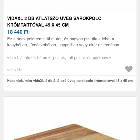
VIDAXL 2 DB ÁTLÁTSZÓ ÜVEG SAROKPOLC
KRÓMTARTÓVAL 45 X 45 CM
18 440
Ft
Ez a sarokpolc remekül mutat, és nagyon praktikus lehet a
konyhában, fürdőszobában, nappaliban vagy akár az irodában.
vidaxl, átlátszó, bútorok, polcok, fali polcok és párkányok
vidaxl.hu
Hasonlók, mint vidaXL 2 db átlátszó üveg sarokpolc krómtartóval 45 x 45 cm