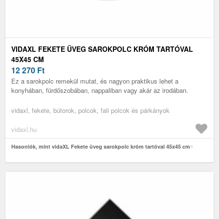
VIDAXL FEKETE ÜVEG SAROKPOLC KRÓM TARTÓVAL
45X45 CM
12 270
Ft
Ez a sarokpolc remekül mutat, és nagyon praktikus lehet a
konyhában, fürdőszobában, nappaliban vagy akár az irodában.
vidaxl, fekete, bútorok, polcok, fali polcok és párkányok
vidaxl.hu
Hasonlók, mint vidaXL Fekete üveg sarokpolc króm tartóval 45x45 cm