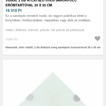
KRÓMTARTÓVAL 35 X 35 CM
16 310
Ft
Ez a sarokpolc remekül mutat, és nagyon praktikus lehet a
konyhában, fürdőszobában, nappaliban vagy akár az irodában.
vidaxl, átlátszó, bútorok, polcok, fali polcok és párkányok
vidaxl.hu
Hasonlók, mint vidaXL 2 db átlátszó üveg sarokpolc krómtartóval 35 x 35 cm