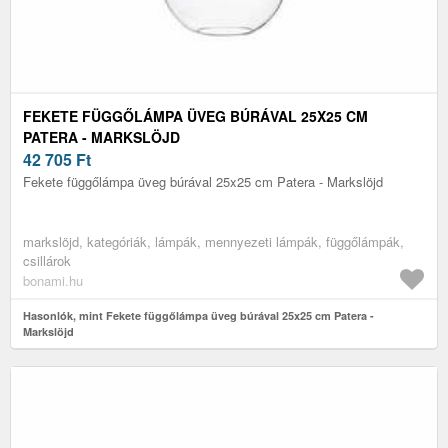
FEKETE FÜGGŐLÁMPA ÜVEG BÚRÁVAL 25X25 CM
PATERA - MARKSLÖJD
42 705
Ft
Fekete függőlámpa üveg búrával 25x25 cm Patera - Markslöjd
markslöjd, kategóriák, lámpák, mennyezeti lámpák, függőlámpák,
csillárok
bonami.hu
Hasonlók, mint Fekete függőlámpa üveg búrával 25x25 cm Patera -
Markslöjd