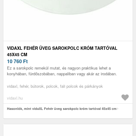
VIDAXL FEHÉR ÜVEG SAROKPOLC KRÓM TARTÓVAL
45X45 CM
10 760
Ft
Ez a sarokpolc remekül mutat, és nagyon praktikus lehet a
konyhában, fürdőszobában, nappaliban vagy akár az irodában.
vidaxl, fehér, bútorok, polcok, fali polcok és párkányok
vidaxl.hu
Hasonlók, mint vidaXL Fehér üveg sarokpolc króm tartóval 45x45 cm