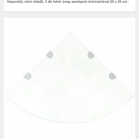
Hasonlók, mint vidaXL 2 db fehér üveg sarokpolc krómtartóval 25 x 25 cm