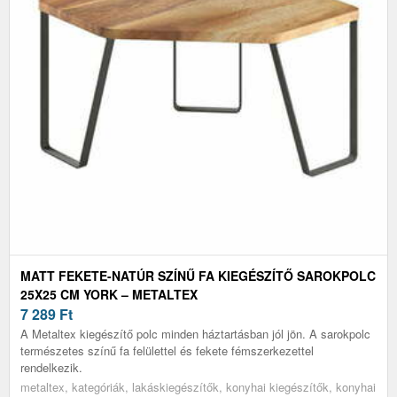
MATT FEKETE-NATÚR SZÍNŰ FA KIEGÉSZÍTŐ SAROKPOLC
25X25 CM YORK – METALTEX
7 289
Ft
A Metaltex kiegészítő polc minden háztartásban jól jön. A sarokpolc
természetes színű fa felülettel és fekete fémszerkezettel
rendelkezik.
metaltex, kategóriák, lakáskiegészítők, konyhai kiegészítők, konyhai