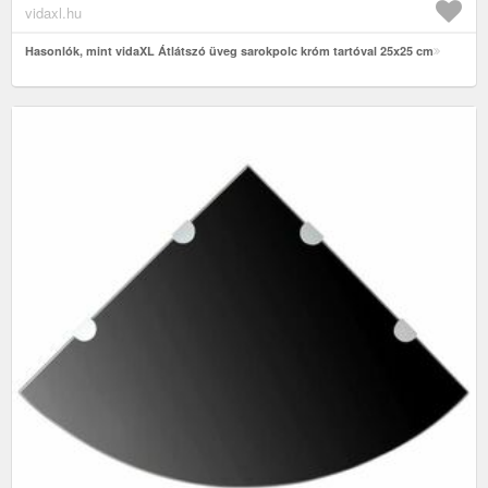
vidaxl.hu
Hasonlók, mint vidaXL Átlátszó üveg sarokpolc króm tartóval 25x25 cm