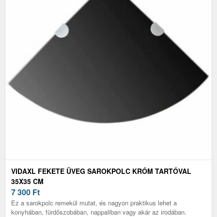
VIDAXL FEKETE ÜVEG SAROKPOLC KRÓM TARTÓVAL
35X35 CM
7 300
Ft
Ez a sarokpolc remekül mutat, és nagyon praktikus lehet a
konyhában, fürdőszobában, nappaliban vagy akár az irodában.