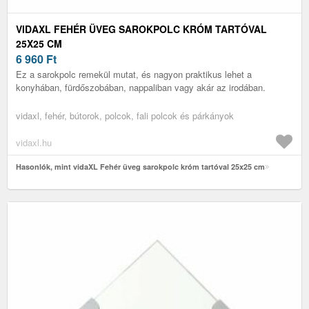
VIDAXL FEHÉR ÜVEG SAROKPOLC KRÓM TARTÓVAL
25X25 CM
6 960
Ft
Ez a sarokpolc remekül mutat, és nagyon praktikus lehet a
konyhában, fürdőszobában, nappaliban vagy akár az irodában.
vidaxl, fehér, bútorok, polcok, fali polcok és párkányok
vidaxl.hu
Hasonlók, mint vidaXL Fehér üveg sarokpolc króm tartóval 25x25 cm