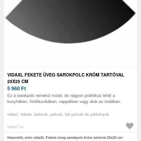
VIDAXL FEKETE ÜVEG SAROKPOLC KRÓM TARTÓVAL
25X25 CM
5 960
Ft
Ez a sarokpolc remekül mutat, és nagyon praktikus lehet a
konyhában, fürdőszobában, nappaliban vagy akár az irodában.
vidaxl, fekete, bútorok, polcok, fali polcok és párkányok
vidaxl.hu
Hasonlók, mint vidaXL Fekete üveg sarokpolc króm tartóval 25x25 cm