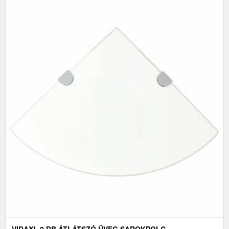
VIDAXL 2 DB ÁTLÁTSZÓ ÜVEG SAROKPOLC