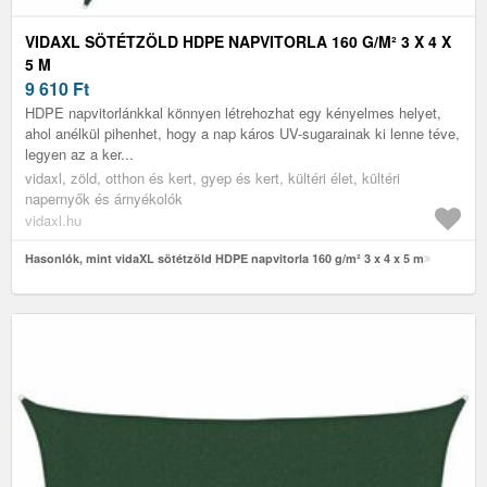
VIDAXL SÖTÉTZÖLD HDPE NAPVITORLA 160 G/M² 3 X 4 X
5 M
9 610
Ft
HDPE napvitorlánkkal könnyen létrehozhat egy kényelmes helyet,
ahol anélkül pihenhet, hogy a nap káros UV-sugarainak ki lenne téve,
legyen az a ker...
vidaxl, zöld, otthon és kert, gyep és kert, kültéri élet, kültéri
napernyők és árnyékolók
vidaxl.hu
Hasonlók, mint vidaXL sötétzöld HDPE napvitorla 160 g/m² 3 x 4 x 5 m