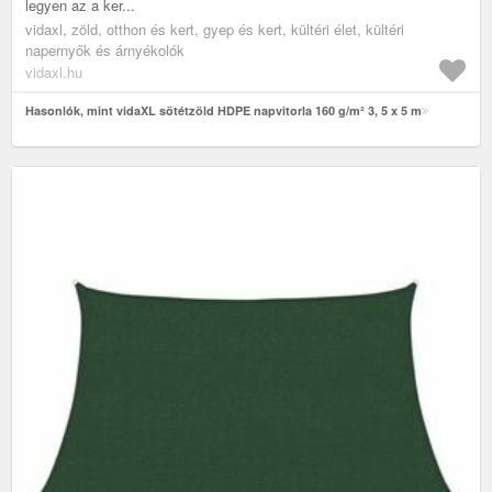
legyen az a ker...
vidaxl, zöld, otthon és kert, gyep és kert, kültéri élet, kültéri
napernyők és árnyékolók
vidaxl.hu
Hasonlók, mint vidaXL sötétzöld HDPE napvitorla 160 g/m² 3, 5 x 5 m