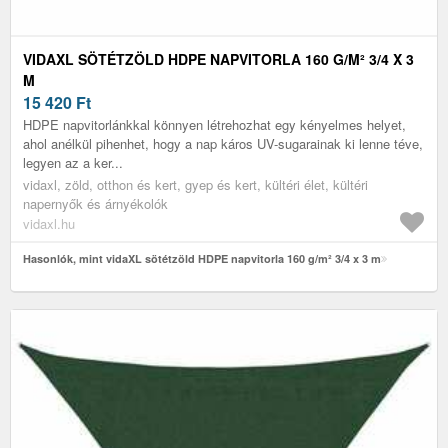
VIDAXL SÖTÉTZÖLD HDPE NAPVITORLA 160 G/M² 3/4 X 3
M
15 420
Ft
HDPE napvitorlánkkal könnyen létrehozhat egy kényelmes helyet,
ahol anélkül pihenhet, hogy a nap káros UV-sugarainak ki lenne téve,
legyen az a ker...
vidaxl, zöld, otthon és kert, gyep és kert, kültéri élet, kültéri
napernyők és árnyékolók
vidaxl.hu
Hasonlók, mint vidaXL sötétzöld HDPE napvitorla 160 g/m² 3/4 x 3 m