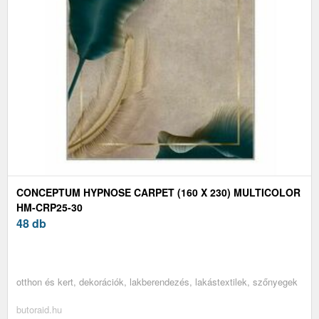
CONCEPTUM HYPNOSE CARPET (160 X 230) MULTICOLOR
HM-CRP25-30
48 db
otthon és kert, dekorációk, lakberendezés, lakástextilek, szőnyegek
butoraid.hu