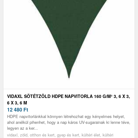
VIDAXL SÖTÉTZÖLD HDPE NAPVITORLA 160 G/M² 3, 6 X 3,
6 X 3, 6 M
12 480
Ft
HDPE napvitorlánkkal könnyen létrehozhat egy kényelmes helyet,
ahol anélkül pihenhet, hogy a nap káros UV-sugarainak ki lenne téve,
legyen az a ker...
vidaxl, zöld, otthon és kert, gyep és kert, kültéri élet, kültéri