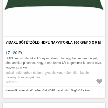
VIDAXL SÖTÉTZÖLD HDPE NAPVITORLA 160 G/M² 3 X 6 M
17 120
Ft
HDPE napvitorlánkkal könnyen létrehozhat egy kényelmes helyet,
ahol anélkül pihenhet, hogy a nap káros UV-sugarainak ki lenne téve,
legyen az a ker...
vidaxl, zöld, otthon és kert, gyep és kert, kültéri élet, kültéri
napernyők és árnyékolók
vidaxl.hu
Hasonlók, mint vidaXL sötétzöld HDPE napvitorla 160 g/m² 3 x 6 m