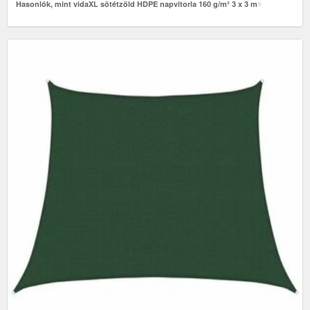
Hasonlók, mint vidaXL sötétzöld HDPE napvitorla 160 g/m² 3 x 3 m