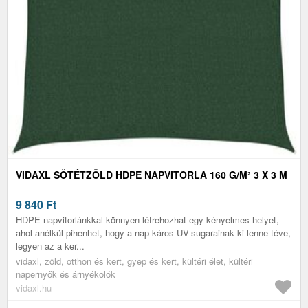
VIDAXL SÖTÉTZÖLD HDPE NAPVITORLA 160 G/M² 3 X 3 M
9 840
Ft
HDPE napvitorlánkkal könnyen létrehozhat egy kényelmes helyet,
ahol anélkül pihenhet, hogy a nap káros UV-sugarainak ki lenne téve,
legyen az a ker...
vidaxl, zöld, otthon és kert, gyep és kert, kültéri élet, kültéri
napernyők és árnyékolók
vidaxl.hu