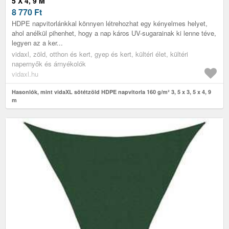
5 X 4, 9 M
8 770
Ft
HDPE napvitorlánkkal könnyen létrehozhat egy kényelmes helyet,
ahol anélkül pihenhet, hogy a nap káros UV-sugarainak ki lenne téve,
legyen az a ker...
vidaxl, zöld, otthon és kert, gyep és kert, kültéri élet, kültéri
napernyők és árnyékolók
vidaxl.hu
Hasonlók, mint vidaXL sötétzöld HDPE napvitorla 160 g/m² 3, 5 x 3, 5 x 4, 9
m