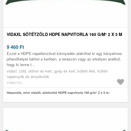
VIDAXL SÖTÉTZÖLD HDPE NAPVITORLA 160 G/M² 2 X 3 M
9 460
Ft
Ezzel a HDPE napellenzővel könnyedén alakíthat ki egy kényelmes
pihenőhelyet bárhol a kertben, a teraszon vagy az erkélyen anélkül,
hogy ki lenne t...
vidaxl, zöld, otthon és kert, gyep és kert, kültéri élet, kültéri
napernyők és árnyékolók
vidaxl.hu
Hasonlók, mint vidaXL sötétzöld HDPE napvitorla 160 g/m² 2 x 3 m