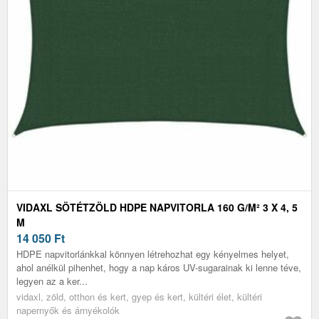
VIDAXL SÖTÉTZÖLD HDPE NAPVITORLA 160 G/M² 3 X 4, 5
M
14 050
Ft
HDPE napvitorlánkkal könnyen létrehozhat egy kényelmes helyet,
ahol anélkül pihenhet, hogy a nap káros UV-sugarainak ki lenne téve,
legyen az a ker...
vidaxl, zöld, otthon és kert, gyep és kert, kültéri élet, kültéri
napernyők és árnyékolók