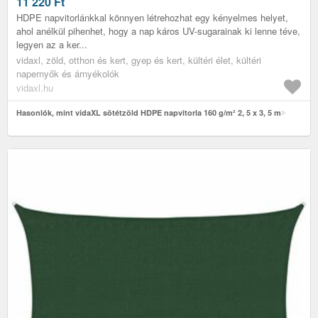
11 220
Ft
HDPE napvitorlánkkal könnyen létrehozhat egy kényelmes helyet,
ahol anélkül pihenhet, hogy a nap káros UV-sugarainak ki lenne téve,
legyen az a ker...
vidaxl, zöld, otthon és kert, gyep és kert, kültéri élet, kültéri
napernyők és árnyékolók
vidaxl.hu
Hasonlók, mint vidaXL sötétzöld HDPE napvitorla 160 g/m² 2, 5 x 3, 5 m