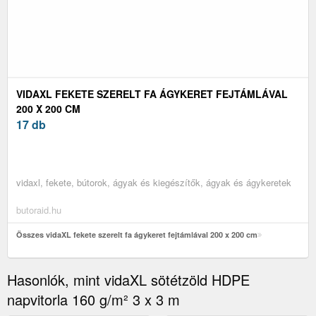
VIDAXL FEKETE SZERELT FA ÁGYKERET FEJTÁMLÁVAL
200 X 200 CM
17 db
vidaxl, fekete, bútorok, ágyak és kiegészítők, ágyak és ágykeretek
butoraid.hu
Összes vidaXL fekete szerelt fa ágykeret fejtámlával 200 x 200 cm
Hasonlók, mint vidaXL sötétzöld HDPE
napvitorla 160 g/m² 3 x 3 m