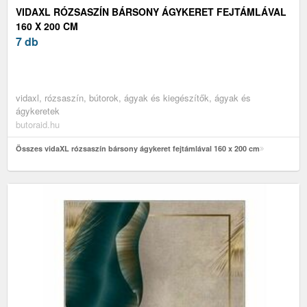
VIDAXL RÓZSASZÍN BÁRSONY ÁGYKERET FEJTÁMLÁVAL
160 X 200 CM
7 db
vidaxl, rózsaszín, bútorok, ágyak és kiegészítők, ágyak és
ágykeretek
butoraid.hu
Összes vidaXL rózsaszín bársony ágykeret fejtámlával 160 x 200 cm