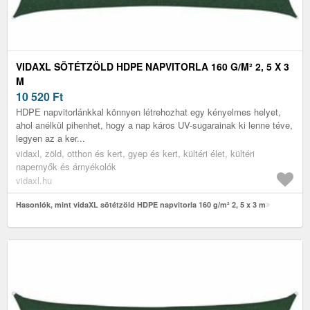
VIDAXL SÖTÉTZÖLD HDPE NAPVITORLA 160 G/M² 2, 5 X 3
M
10 520
Ft
HDPE napvitorlánkkal könnyen létrehozhat egy kényelmes helyet,
ahol anélkül pihenhet, hogy a nap káros UV-sugarainak ki lenne téve,
legyen az a ker...
vidaxl, zöld, otthon és kert, gyep és kert, kültéri élet, kültéri
napernyők és árnyékolók
vidaxl.hu
Hasonlók, mint vidaXL sötétzöld HDPE napvitorla 160 g/m² 2, 5 x 3 m