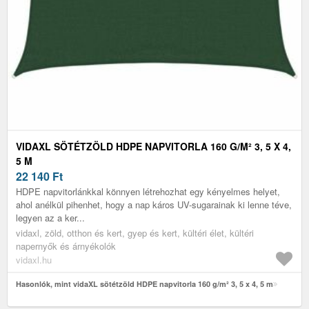
VIDAXL SÖTÉTZÖLD HDPE NAPVITORLA 160 G/M² 3, 5 X 4,
5 M
22 140
Ft
HDPE napvitorlánkkal könnyen létrehozhat egy kényelmes helyet,
ahol anélkül pihenhet, hogy a nap káros UV-sugarainak ki lenne téve,
legyen az a ker...
vidaxl, zöld, otthon és kert, gyep és kert, kültéri élet, kültéri
napernyők és árnyékolók
vidaxl.hu
Hasonlók, mint vidaXL sötétzöld HDPE napvitorla 160 g/m² 3, 5 x 4, 5 m