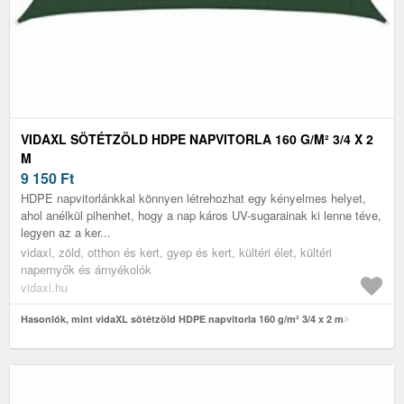
VIDAXL SÖTÉTZÖLD HDPE NAPVITORLA 160 G/M² 3/4 X 2
M
9 150
Ft
HDPE napvitorlánkkal könnyen létrehozhat egy kényelmes helyet,
ahol anélkül pihenhet, hogy a nap káros UV-sugarainak ki lenne téve,
legyen az a ker...
vidaxl, zöld, otthon és kert, gyep és kert, kültéri élet, kültéri
napernyők és árnyékolók
vidaxl.hu
Hasonlók, mint vidaXL sötétzöld HDPE napvitorla 160 g/m² 3/4 x 2 m