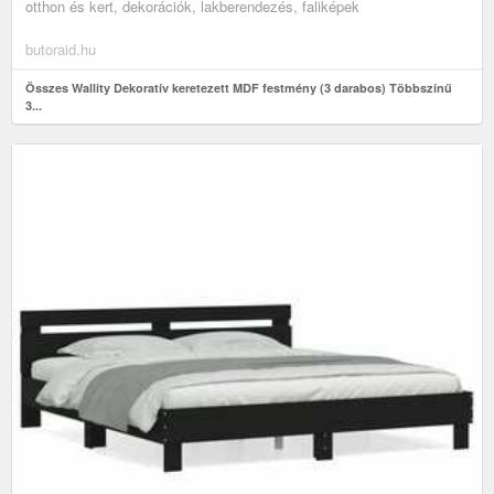
otthon és kert, dekorációk, lakberendezés, faliképek
butoraid.hu
Összes Wallity Dekoratív keretezett MDF festmény (3 darabos) Többszínű
3...