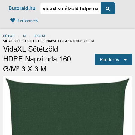
Butoraid.hu
Kedvencek
BÚTOR
M
3 X 3 M
JELENLEGI:
VIDAXL SÖTÉTZÖLD HDPE NAPVITORLA 160 G/M² 3 X 3 M
VidaXL Sötétzöld
HDPE Napvitorla 160
Rendezés
G/m² 3 X 3 M