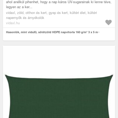
ahol anélkül pihenhet, hogy a nap káros UV-sugarainak ki lenne téve,
legyen az a ker...
vidaxl, zöld, otthon és kert, gyep és kert, kültéri élet, kültéri
napernyők és árnyékolók
vidaxl.hu
Hasonlók, mint vidaXL sötétzöld HDPE napvitorla 160 g/m² 3 x 5 m