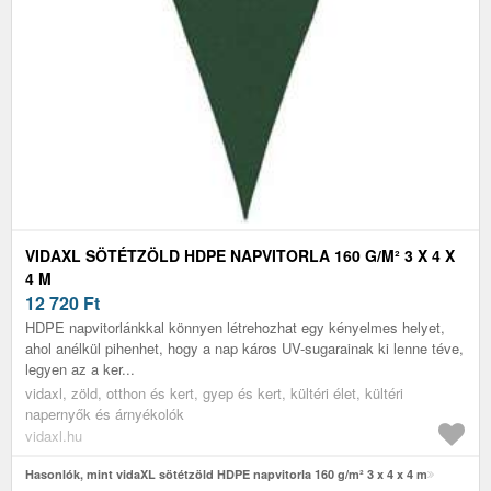
VIDAXL SÖTÉTZÖLD HDPE NAPVITORLA 160 G/M² 3 X 4 X
4 M
12 720
Ft
HDPE napvitorlánkkal könnyen létrehozhat egy kényelmes helyet,
ahol anélkül pihenhet, hogy a nap káros UV-sugarainak ki lenne téve,
legyen az a ker...
vidaxl, zöld, otthon és kert, gyep és kert, kültéri élet, kültéri
napernyők és árnyékolók
vidaxl.hu
Hasonlók, mint vidaXL sötétzöld HDPE napvitorla 160 g/m² 3 x 4 x 4 m