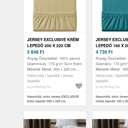
JERSEY EXCLUSIVE KRÉM
JERSEY EXCLUS
LEPEDŐ 200 X 220 CM
LEPEDŐ 160 X 2
5 848
Ft
4 739
Ft
Anyag Összetétel: 100% pamut
Anyag Összetétel:
Grammsúly: 170 g/m² Szín Krém
Gramázs: 170 g/m² 
Méretek Méret: 200 x 220 cm
Méretek Méret: 16
Jellemzők Puhán és erős anyag,
Jellemzők Puha és
hálószoba | lepedők | jersey
hálószoba | lepedők
hosszú élettartammal Magas
hosszú élettartam
lepedők
lepedők
ru...
ruga...
scandishop.hu
scandishop.hu
Hasonlók, mint Jersey EXCLUSIVE
Hasonlók, mint Jers
krém lepedő 200 x 220 cm
türkiz lepedő 160 x 2