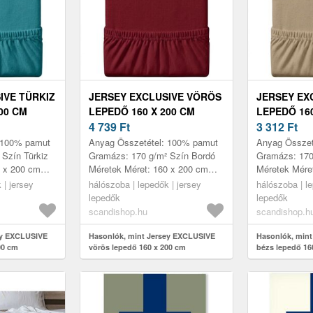
IVE TÜRKIZ
JERSEY EXCLUSIVE VÖRÖS
JERSEY EX
00 CM
LEPEDŐ 160 X 200 CM
LEPEDŐ 160
4 739
Ft
3 312
Ft
 100% pamut
Anyag Összetétel: 100% pamut
Anyag Összet
Szín Türkiz
Gramázs: 170 g/m² Szín Bordó
Gramázs: 170
0 x 200 cm
Méretek Méret: 160 x 200 cm
Méretek Mére
 erős anyag
Jellemzők Puha és erős anyag,
Jellemzők Pu
 | jersey
hálószoba | lepedők | jersey
hálószoba | le
mal Magas
hosszú élettartammal Magas
hosszú élett
lepedők
lepedők
ruga...
rugalm...
scandishop.hu
scandishop.h
ey EXCLUSIVE
Hasonlók, mint Jersey EXCLUSIVE
Hasonlók, min
00 cm
vörös lepedő 160 x 200 cm
bézs lepedő 16