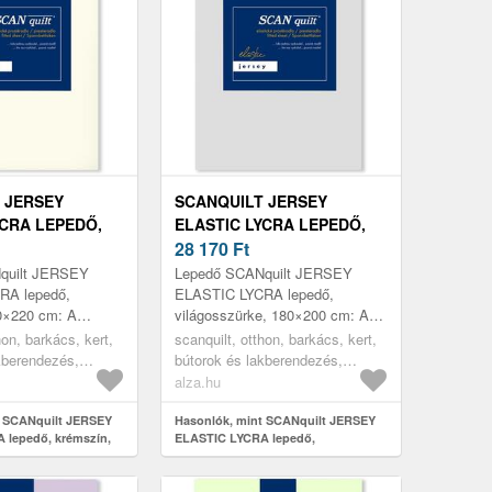
 JERSEY
SCANQUILT JERSEY
YCRA LEPEDŐ,
ELASTIC LYCRA LEPEDŐ,
 200×220 CM
VILÁGOSSZÜRKE, 180×200
28 170
Ft
CM
quilt JERSEY
Lepedő SCANquilt JERSEY
RA lepedő,
ELASTIC LYCRA lepedő,
0×220 cm: A
világosszürke, 180×200 cm: A
nquilt lepedő nem
dizájnos Scanquilt lepedő nem
hon, barkács, kert,
scanquilt, otthon, barkács, kert,
cot védi, hanem
csak a matrac védelmét
kberendezés,
bútorok és lakberendezés,
kényel...
biztosítja, de olya...
ágyneműhuzatok,
lakástextil, ágyneműhuzatok,
alza.hu
lepedők
t SCANquilt JERSEY
Hasonlók, mint SCANquilt JERSEY
 lepedő, krémszín,
ELASTIC LYCRA lepedő,
világosszürke, 180×200 cm