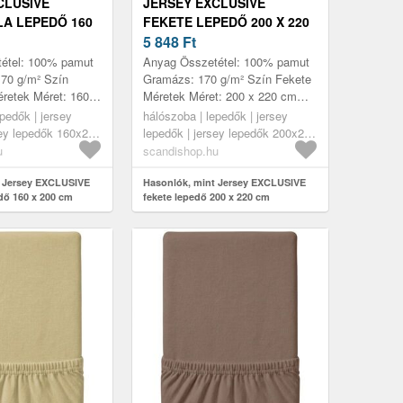
CLUSIVE
JERSEY EXCLUSIVE
LA LEPEDŐ 160
FEKETE LEPEDŐ 200 X 220
CM
5 848
Ft
étel: 100% pamut
Anyag Összetétel: 100% pamut
70 g/m² Szín
Gramázs: 170 g/m² Szín Fekete
Méretek Méret: 160 x
Méretek Méret: 200 x 220 cm
mzők Puha és
Jellemzők Pihe-puha és erős
pedők | jersey
hálószoba | lepedők | jersey
hosszú
anyag hosszú élettartammal
sey lepedők 160x200
lepedők | jersey lepedők 200x220
...
Magas...
cm
u
scandishop.hu
t Jersey EXCLUSIVE
Hasonlók, mint Jersey EXCLUSIVE
edő 160 x 200 cm
fekete lepedő 200 x 220 cm