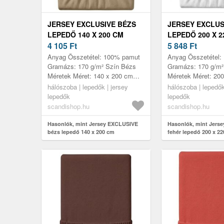
JERSEY EXCLUSIVE BÉZS
JERSEY EXCLUS
LEPEDŐ 140 X 200 CM
LEPEDŐ 200 X 2
4 105
Ft
5 848
Ft
Anyag Összetétel: 100% pamut
Anyag Összetétel:
Gramázs: 170 g/m² Szín Bézs
Gramázs: 170 g/m²
Méretek Méret: 140 x 200 cm
Méretek Méret: 20
Jellemzők Puha és erős anyag
Jellemzők Puhaság 
hálószoba | lepedők | jersey
hálószoba | lepedők
hosszú élettartammal Magas
anyag hosszú élet
lepedők
lepedők
rugalm...
Magas ...
scandishop.hu
scandishop.hu
Hasonlók, mint Jersey EXCLUSIVE
Hasonlók, mint Jers
bézs lepedő 140 x 200 cm
fehér lepedő 200 x 2