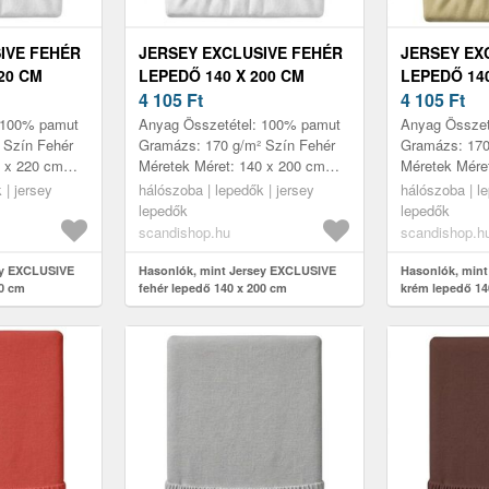
IVE FEHÉR
JERSEY EXCLUSIVE FEHÉR
JERSEY EX
20 CM
LEPEDŐ 140 X 200 CM
LEPEDŐ 140
4 105
Ft
4 105
Ft
 100% pamut
Anyag Összetétel: 100% pamut
Anyag Összet
 Szín Fehér
Gramázs: 170 g/m² Szín Fehér
Gramázs: 170
0 x 220 cm
Méretek Méret: 140 x 200 cm
Méretek Mére
és tartós
Jellemzők Puha és erős anyag
Jellemzők Se
 | jersey
hálószoba | lepedők | jersey
hálószoba | le
tartammal
hosszú élettartammal Magas
anyag hosszú
lepedők
lepedők
rugal...
Magas rug...
scandishop.hu
scandishop.h
ey EXCLUSIVE
Hasonlók, mint Jersey EXCLUSIVE
Hasonlók, min
20 cm
fehér lepedő 140 x 200 cm
krém lepedő 14