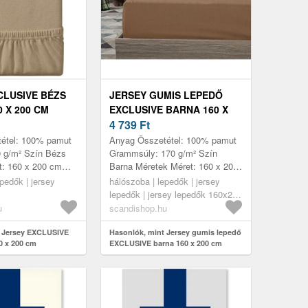
CLUSIVE BÉZS
JERSEY GUMIS LEPEDŐ
 X 200 CM
EXCLUSIVE BARNA 160 X
200 CM
4 739
Ft
étel: 100% pamut
Anyag Összetétel: 100% pamut
 g/m² Szín Bézs
Grammsúly: 170 g/m² Szín
t: 160 x 200 cm
Barna Méretek Méret: 160 x 200
ha és erős anyag
cm Jellemzők Selymes és erős
pedők | jersey
hálószoba | lepedők | jersey
artammal Magas
anyag hosszú élettartammal
lepedők | jersey lepedők 160x200
Magas ...
cm
u
scandishop.hu
t Jersey EXCLUSIVE
Hasonlók, mint Jersey gumis lepedő
0 x 200 cm
EXCLUSIVE barna 160 x 200 cm