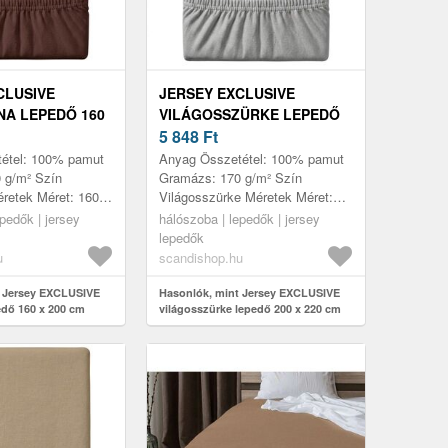
CLUSIVE
JERSEY EXCLUSIVE
A LEPEDŐ 160
VILÁGOSSZÜRKE LEPEDŐ
200 X 220 CM
5 848
Ft
étel: 100% pamut
Anyag Összetétel: 100% pamut
 g/m² Szín
Gramázs: 170 g/m² Szín
retek Méret: 160 x
Világosszürke Méretek Méret:
mzők Puha és
200 x 220 cm Jellemzők Pihe-
pedők | jersey
hálószoba | lepedők | jersey
 hosszú
puha és tartós anyag hosszú
lepedők
 Mag...
élettartam...
u
scandishop.hu
t Jersey EXCLUSIVE
Hasonlók, mint Jersey EXCLUSIVE
edő 160 x 200 cm
világosszürke lepedő 200 x 220 cm