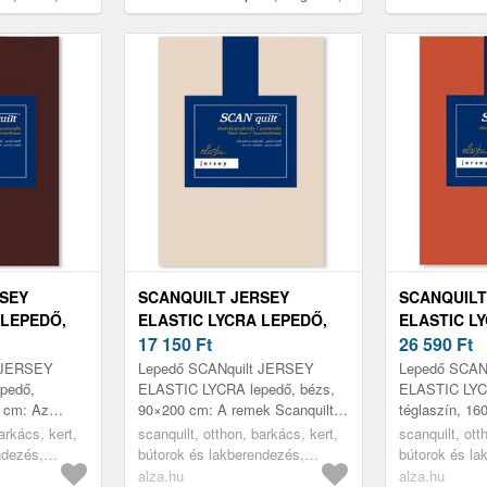
160×200 cm
180×200 cm
SEY
SCANQUILT JERSEY
SCANQUILT
 LEPEDŐ,
ELASTIC LYCRA LEPEDŐ,
ELASTIC L
0×200 CM
BÉZS, 90×200 CM
17 150
Ft
TÉGLASZÍN,
26 590
Ft
 JERSEY
Lepedő SCANquilt JERSEY
Lepedő SCAN
pedő,
ELASTIC LYCRA lepedő, bézs,
ELASTIC LYC
0 cm: Az
90×200 cm: A remek Scanquilt
téglaszín, 1
 Scanquilt
lepedő nem csak védelmet nyújt
designos Sca
arkács, kert,
scanquilt, otthon, barkács, kert,
scanquilt, ott
 matrac
a matracnak, de tökéletes
csak a matra
ndezés,
bútorok és lakberendezés,
bútorok és la
...
éjszakai ...
biztosítja, de 
műhuzatok,
lakástextil, ágyneműhuzatok,
lakástextil, 
alza.hu
alza.hu