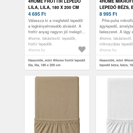
4HOME FROTTÍR LEPEDŐ
4HOME MIKROF
LILA, LILA, 180 X 200 CM
LEPEDŐ BÉZS, B
4 695
Ft
200 CM
8 995
Ft
Válassza ki a megfelelő lepedőt
Pihe-puha mikrofl
a legkényelmesebb alvásért. A
ágylepedő, amelyb
frottír anyag nagyon jól melegít,
beleszeret. A lágy
ezért alkalmasabb a hideg
felmelegíti Önt a h
4home, lakástextil, lepedők,
4home, lakástextil,
éjszakákra. Nagyon kelle...
éjszakákon és ágyá
frottír lepedők
mikroszálas lepedő
legk...
4home.hu
4home.hu
Hasonlók, mint 4Home frottír lepedő
Hasonlók, mint 4Hom
lila, lila, 180 x 200 cm
lepedő bézs, bézs, 1