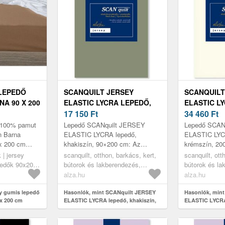
LEPEDŐ
SCANQUILT JERSEY
SCANQUILT
A 90 X 200
ELASTIC LYCRA LEPEDŐ,
ELASTIC L
KHAKISZÍN, 90×200 CM
17 150
Ft
KRÉMSZÍN,
34 460
Ft
 100% pamut
Lepedő SCANquilt JERSEY
Lepedő SCAN
n Barna
ELASTIC LYCRA lepedő,
ELASTIC LYC
 x 200 cm
khakiszín, 90×200 cm: Az
krémszín, 20
tartós anyag
igényes kialakítású Scanquilt
minőségi Sca
 | jersey
scanquilt, otthon, barkács, kert,
scanquilt, ott
mal Magas
lepedő nem csak egy megfelelő
csak a matra
epedők 90x200
bútorok és lakberendezés,
bútorok és la
védelem a matrac...
csodálatosan 
lakástextil, ágyneműhuzatok,
lakástextil, 
alza.hu
alza.hu
lepedők
lepedők
y gumis lepedő
Hasonlók, mint SCANquilt JERSEY
Hasonlók, min
x 200 cm
ELASTIC LYCRA lepedő, khakiszín,
ELASTIC LYCRA
90×200 cm
200×220 cm