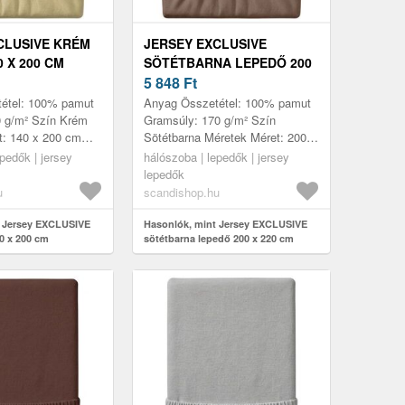
CLUSIVE KRÉM
JERSEY EXCLUSIVE
 X 200 CM
SÖTÉTBARNA LEPEDŐ 200
X 220 CM
5 848
Ft
étel: 100% pamut
Anyag Összetétel: 100% pamut
 g/m² Szín Krém
Gramsúly: 170 g/m² Szín
t: 140 x 200 cm
Sötétbarna Méretek Méret: 200 x
lymes és erős
220 cm Jellemzők Puha és
pedők | jersey
hálószoba | lepedők | jersey
 élettartammal
tartós anyag hosszú
lepedők
élettartammal Mag...
u
scandishop.hu
t Jersey EXCLUSIVE
Hasonlók, mint Jersey EXCLUSIVE
0 x 200 cm
sötétbarna lepedő 200 x 220 cm