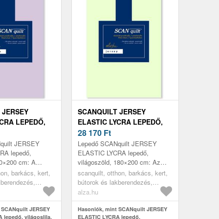
 JERSEY
SCANQUILT JERSEY
YCRA LEPEDŐ,
ELASTIC LYCRA LEPEDŐ,
A, 180×200 CM
VILÁGOSZÖLD, 180×200 CM
28 170
Ft
quilt JERSEY
Lepedő SCANquilt JERSEY
RA lepedő,
ELASTIC LYCRA lepedő,
180×200 cm: A
világoszöld, 180×200 cm: Az
nquilt lepedő nem
igényes kialakítású Scanquilt
hon, barkács, kert,
scanquilt, otthon, barkács, kert,
felelő védelem a
lepedő nem csak védelmet nyújt
kberendezés,
bútorok és lakberendezés,
ne...
a matracnak,...
ágyneműhuzatok,
lakástextil, ágyneműhuzatok,
alza.hu
lepedők
t SCANquilt JERSEY
Hasonlók, mint SCANquilt JERSEY
lepedő, világoslila,
ELASTIC LYCRA lepedő,