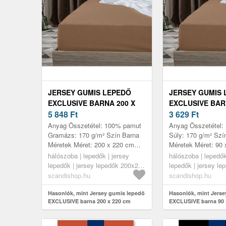
JERSEY GUMIS LEPEDŐ
JERSEY GUMIS 
EXCLUSIVE BARNA 200 X
EXCLUSIVE BARN
220 CM
5 848
Ft
CM
3 629
Ft
Anyag Összetétel: 100% pamut
Anyag Összetétel:
Gramázs: 170 g/m² Szín Barna
Súly: 170 g/m² Szí
Méretek Méret: 200 x 220 cm
Méretek Méret: 90
Jellemzők Puha és tartós anyag
Jellemzők Puha és 
hálószoba | lepedők | jersey
hálószoba | lepedők
hosszú élettartammal Magas
hosszú élettartam
lepedők | jersey lepedők 200x220
lepedők | jersey l
rug...
rugalma...
cm
cm
scandishop.hu
scandishop.hu
Hasonlók, mint Jersey gumis lepedő
Hasonlók, mint Jerse
EXCLUSIVE barna 200 x 220 cm
EXCLUSIVE barna 90 