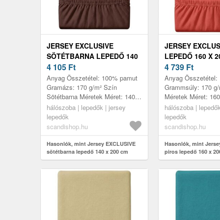
JERSEY EXCLUSIVE
JERSEY EXCLUS
SÖTÉTBARNA LEPEDŐ 140
LEPEDŐ 160 X 2
X 200 CM
4 105
Ft
4 739
Ft
Anyag Összetétel: 100% pamut
Anyag Összetétel:
Gramázs: 170 g/m² Szín
Grammsúly: 170 g/
Sötétbarna Méretek Méret: 140 x
Méretek Méret: 16
200 cm Jellemzők Selymes és
Jellemzők Puha és 
hálószoba | lepedők | jersey
hálószoba | lepedők
tartós anyag Magas
hosszú élettartamm
lepedők
lepedők
rugalmasság, nem...
scandishop.hu
scandishop.hu
Hasonlók, mint Jersey EXCLUSIVE
Hasonlók, mint Jers
sötétbarna lepedő 140 x 200 cm
piros lepedő 160 x 2