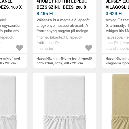
LANEL
4HOME FROTTÍR LEPEDŐ
JERSEY EX
ÉZS, 160 X
BÉZS SZÍNŰ, BÉZS, 200 X
VILÁGOSLI
220 CM
8 495
Ft
X 200 CM
3 629
Ft
anel
Válassza ki a megfelelő lepedőt
Anyag Összet
e egyszerűen
a legkényelmesebb alvásért. A
Grammsúly: 1
 és puha anyag
frottír anyag nagyon jól melegít,
Világos lila 
ideg
ezért alkalmasabb a hideg
200 cm Jelle
 lepedők,
4home, lakástextil, lepedők,
hálószoba | le
t a pihenés
éjszakákra. Nagyon kelle...
tartós anyag 
k
frottír lepedők
lepedők | jer
élettartammal 
cm
4home.hu
scandishop.h
e mikroflanel
Hasonlók, mint 4Home frottír lepedő
Hasonlók, min
60 x 200 cm
bézs színű, bézs, 200 x 220 cm
világoslila lep