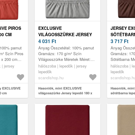
IVE PIROS
EXCLUSIVE
JERSEY EX
00 CM
VILÁGOSSZÜRKE JERSEY
SÖTÉTBARN
LEPEDŐ 180 X 200 CM
4 031
Ft
X 200 CM
3 717
Ft
 100% pamut
Anyag Összetétel: 100% pamut
Anyag Összet
m² Szín Piros
Gramázs: 170 g/m² Szín
Gramázs: 170
0 x 200 cm
Világosszürke Méretek Méret:
Sötétbarna Mé
tartós anyag,
180 x 200 cm Jellemzők Puha és
200 cm Jelle
 | jersey
hálószoba | lepedők | jersey
hálószoba | le
al Magas ...
erős anyag, hosszú
tartós anyag,
lepedők
lepedők
élettartammal Ma...
élettartammal
scandishop.hu
scandishop.h
ey EXCLUSIVE
Hasonlók, mint EXCLUSIVE
Hasonlók, min
00 cm
világosszürke Jersey lepedő 180 x
sötétbarna lep
200 cm