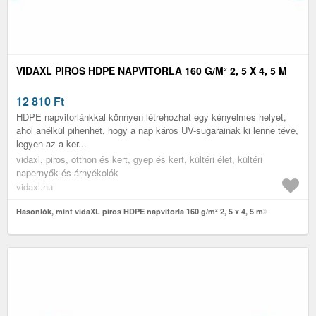
VIDAXL PIROS HDPE NAPVITORLA 160 G/M² 2, 5 X 4, 5 M
12 810
Ft
HDPE napvitorlánkkal könnyen létrehozhat egy kényelmes helyet,
ahol anélkül pihenhet, hogy a nap káros UV-sugarainak ki lenne téve,
legyen az a ker...
vidaxl, piros, otthon és kert, gyep és kert, kültéri élet, kültéri
napernyők és árnyékolók
vidaxl.hu
Hasonlók, mint vidaXL piros HDPE napvitorla 160 g/m² 2, 5 x 4, 5 m