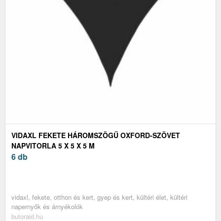
VIDAXL FEKETE HÁROMSZÖGŰ OXFORD-SZÖVET
NAPVITORLA 5 X 5 X 5 M
6 db
vidaxl, fekete, otthon és kert, gyep és kert, kültéri élet, kültéri
napernyők és árnyékolók
butoraid.hu