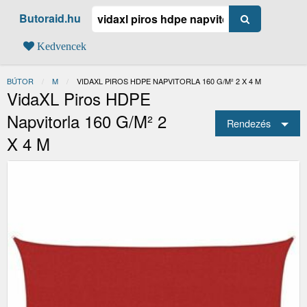
Butoraid.hu
Kedvencek
BÚTOR
M
JELENLEGI:
VIDAXL PIROS HDPE NAPVITORLA 160 G/M² 2 X 4 M
VidaXL Piros HDPE
Napvitorla 160 G/m² 2
Rendezés
X 4 M