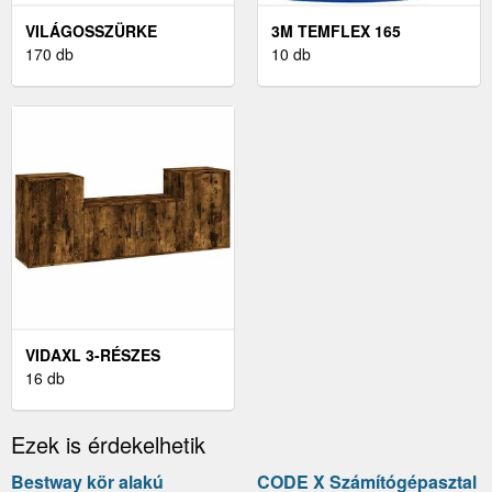
VILÁGOSSZÜRKE
3M TEMFLEX 165
SZÖVET RUGÓS ÁGY
170 db
ELEKTROMOS
10 db
MATRACCAL 180 X 200
SZIGETELŐSZALAG, 15
CM
MM×10 M×0, 15 MM, 3
DARAB
VIDAXL 3-RÉSZES
FÜSTÖS TÖLGYSZÍNŰ
16 db
SZERELT FA TV-
SZEKRÉNYSZETT
Ezek is érdekelhetik
Bestway kör alakú
CODE X Számítógépasztal