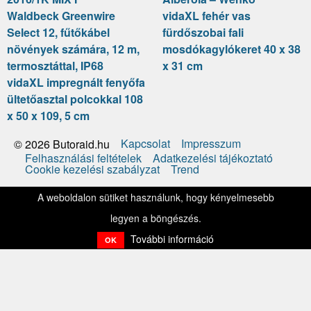
Waldbeck Greenwire
vidaXL fehér vas
Select 12, fűtőkábel
fürdőszobai fali
növények számára, 12 m,
mosdókagylókeret 40 x 38
termosztáttal, IP68
x 31 cm
vidaXL impregnált fenyőfa
ültetőasztal polcokkal 108
x 50 x 109, 5 cm
Kapcsolat
Impresszum
© 2026 Butoraid.hu
Felhasználási feltételek
Adatkezelési tájékoztató
Cookie kezelési szabályzat
Trend
A weboldalon sütiket használunk, hogy kényelmesebb
legyen a böngészés.
További információ
OK