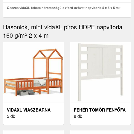
Összes vidaXL fekete háromszögű oxford-szövet napvitorla 5 x 5 x 5 m
Hasonlók, mint vidaXL piros HDPE napvitorla
160 g/m² 2 x 4 m
VIDAXL VIASZBARNA
FEHÉR TÖMÖR FENYŐFA
TÖMÖR FENYŐFA
5 db
FEJTÁMLA 81 X 4 X 100
9 db
ÁGYKERET 80 X 200 CM
CM