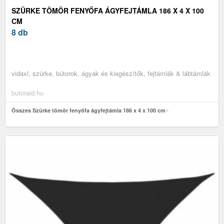
SZÜRKE TÖMÖR FENYŐFA ÁGYFEJTÁMLA 186 X 4 X 100
CM
8 db
vidaxl, szürke, bútorok, ágyak és kiegészítők, fejtámlák & lábtámlák
butoraid.hu
Összes Szürke tömör fenyőfa ágyfejtámla 186 x 4 x 100 cm