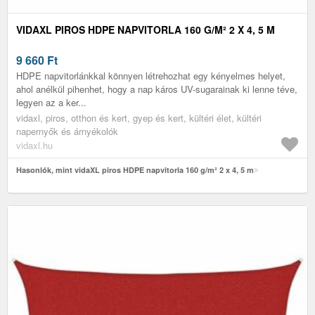
VIDAXL PIROS HDPE NAPVITORLA 160 G/M² 2 X 4, 5 M
9 660
Ft
HDPE napvitorlánkkal könnyen létrehozhat egy kényelmes helyet,
ahol anélkül pihenhet, hogy a nap káros UV-sugarainak ki lenne téve,
legyen az a ker...
vidaxl, piros, otthon és kert, gyep és kert, kültéri élet, kültéri
napernyők és árnyékolók
vidaxl.hu
Hasonlók, mint vidaXL piros HDPE napvitorla 160 g/m² 2 x 4, 5 m