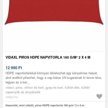
VIDAXL PIROS HDPE NAPVITORLA 160 G/M² 2 X 4 M
12 990
Ft
HDPE napvitorlánkkal könnyen létrehozhat egy kényelmes helyet,
ahol anélkül pihenhet, hogy a nap káros UV-sugarainak ki lenne téve,
legyen az a ker...
vidaxl, piros, otthon és kert, gyep és kert, kültéri élet, kültéri
napernyők és árnyékolók
vidaxl.hu
Hasonlók, mint vidaXL piros HDPE napvitorla 160 g/m² 2 x 4 m