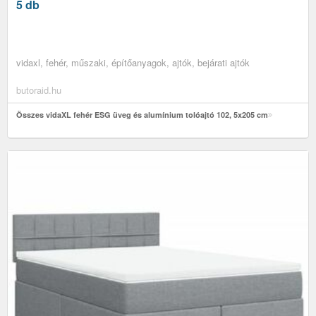
5 db
vidaxl, fehér, műszaki, építőanyagok, ajtók, bejárati ajtók
butoraid.hu
Összes vidaXL fehér ESG üveg és alumínium tolóajtó 102, 5x205 cm