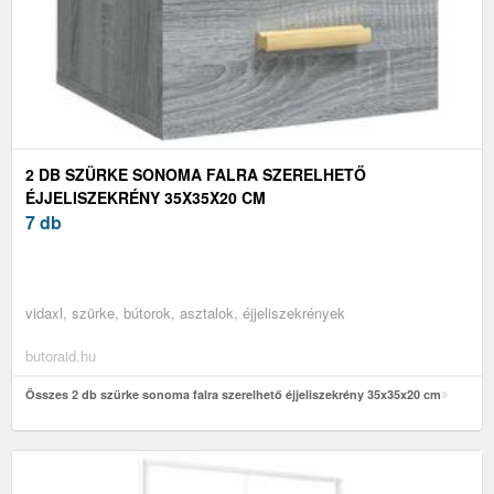
2 DB SZÜRKE SONOMA FALRA SZERELHETŐ
ÉJJELISZEKRÉNY 35X35X20 CM
7 db
vidaxl, szürke, bútorok, asztalok, éjjeliszekrények
butoraid.hu
Összes 2 db szürke sonoma falra szerelhető éjjeliszekrény 35x35x20 cm