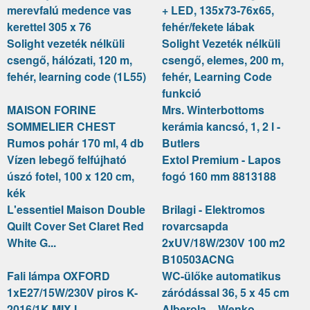
merevfalú medence vas
+ LED, 135x73-76x65,
kerettel 305 x 76
fehér/fekete lábak
Solight vezeték nélküli
Solight Vezeték nélküli
csengő, hálózati, 120 m,
csengő, elemes, 200 m,
fehér, learning code (1L55)
fehér, Learning Code
funkció
MAISON FORINE
Mrs. Winterbottoms
SOMMELIER CHEST
kerámia kancsó, 1, 2 l -
Rumos pohár 170 ml, 4 db
Butlers
Vízen lebegő felfújható
Extol Premium - Lapos
úszó fotel, 100 x 120 cm,
fogó 160 mm 8813188
kék
L'essentiel Maison Double
Brilagi - Elektromos
Quilt Cover Set Claret Red
rovarcsapda
White G...
2xUV/18W/230V 100 m2
B10503ACNG
Fali lámpa OXFORD
WC-ülőke automatikus
1xE27/15W/230V piros K-
záródással 36, 5 x 45 cm
2016/1K MIX I
Alberola – Wenko