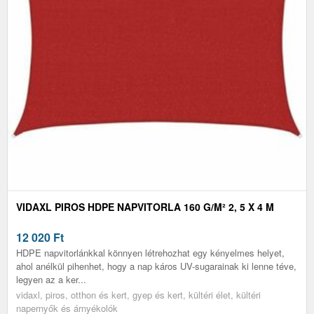
VIDAXL PIROS HDPE NAPVITORLA 160 G/M² 2, 5 X 4 M
12 020
Ft
HDPE napvitorlánkkal könnyen létrehozhat egy kényelmes helyet,
ahol anélkül pihenhet, hogy a nap káros UV-sugarainak ki lenne téve,
legyen az a ker...
vidaxl, piros, otthon és kert, gyep és kert, kültéri élet, kültéri
napernyők és árnyékolók