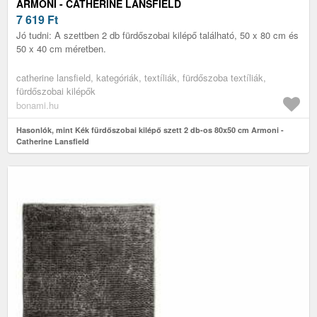
ARMONI - CATHERINE LANSFIELD
7 619
Ft
Jó tudni: A szettben 2 db fürdőszobai kilépő található, 50 x 80 cm és
50 x 40 cm méretben.
catherine lansfield, kategóriák, textíliák, fürdőszoba textíliák,
fürdőszobai kilépők
bonami.hu
Hasonlók, mint Kék fürdőszobai kilépő szett 2 db-os 80x50 cm Armoni -
Catherine Lansfield