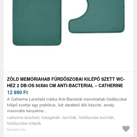
ZÖLD MEMÓRIAHAB FÜRDŐSZOBAI KILÉPŐ SZETT WC-
HEZ 2 DB-OS 50X80 CM ANTI-BACTERIAL – CATHERINE
LANSFIELD
12 890
Ft
A Catherine Lansfield márka Anti-Bacterial memóriahab fürdőszobai
kilépő szettje egy praktikus, két darabból álló készlet, amely
maximális kényelme...
catherine lansfield, kategóriák, textíliák, fürdőszoba textíliák,
fürdőszobai kilépők
bonami.hu