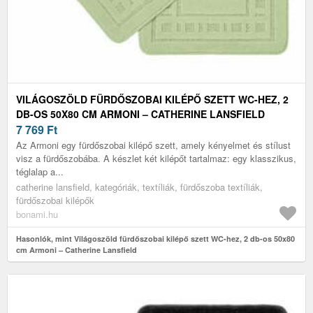
VILÁGOSZÖLD FÜRDŐSZOBAI KILÉPŐ SZETT WC-HEZ, 2
DB-OS 50X80 CM ARMONI – CATHERINE LANSFIELD
7 769
Ft
Az Armoni egy fürdőszobai kilépő szett, amely kényelmet és stílust
visz a fürdőszobába. A készlet két kilépőt tartalmaz: egy klasszikus,
téglalap a...
catherine lansfield, kategóriák, textíliák, fürdőszoba textíliák,
fürdőszobai kilépők
bonami.hu
Hasonlók, mint Világoszöld fürdőszobai kilépő szett WC-hez, 2 db-os 50x80
cm Armoni – Catherine Lansfield