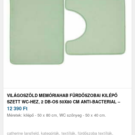
VILÁGOSZÖLD MEMÓRIAHAB FÜRDŐSZOBAI KILÉPŐ
SZETT WC-HEZ, 2 DB-OS 50X80 CM ANTI-BACTERIAL –
CATHERINE LANSFIELD
12 390
Ft
Méretek: kilépő - 50 x 80 cm, WC szőnyeg - 50 x 40 cm.
catherine lansfield, kategóriák, textíliák, fürdőszoba textíliák,