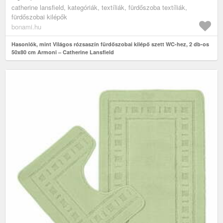
catherine lansfield, kategóriák, textíliák, fürdőszoba textíliák,
fürdőszobai kilépők
bonami.hu
Hasonlók, mint Világos rózsaszín fürdőszobai kilépő szett WC-hez, 2 db-os
50x80 cm Armoni – Catherine Lansfield