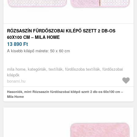
RÓZSASZÍN FÜRDŐSZOBAI KILÉPŐ SZETT 2 DB-OS
60X100 CM – MILA HOME
13 890
Ft
A kisebb kilépő mérete: 50 x 60 cm
mila home, kategóriák, textíliák, fürdőszoba textíliák, fürdőszobai
kilépők
bonami.hu
Hasonlók, mint Rózsaszín fürdőszobai kilépő szett 2 db-os 60x100 cm –
Mila Home