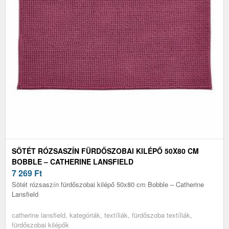
SÖTÉT RÓZSASZÍN FÜRDŐSZOBAI KILÉPŐ 50X80 CM
BOBBLE – CATHERINE LANSFIELD
7 269
Ft
Sötét rózsaszín fürdőszobai kilépő 50x80 cm Bobble – Catherine
Lansfield
catherine lansfield, kategóriák, textíliák, fürdőszoba textíliák,
fürdőszobai kilépők