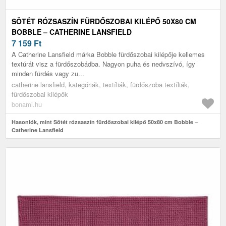
SÖTÉT RÓZSASZÍN FÜRDŐSZOBAI KILÉPŐ 50X80 CM
BOBBLE – CATHERINE LANSFIELD
7 159
Ft
A Catherine Lansfield márka Bobble fürdőszobai kilépője kellemes
textúrát visz a fürdőszobádba. Nagyon puha és nedvszívó, így
minden fürdés vagy zu...
catherine lansfield, kategóriák, textíliák, fürdőszoba textíliák,
fürdőszobai kilépők
bonami.hu
Hasonlók, mint Sötét rózsaszín fürdőszobai kilépő 50x80 cm Bobble –
Catherine Lansfield