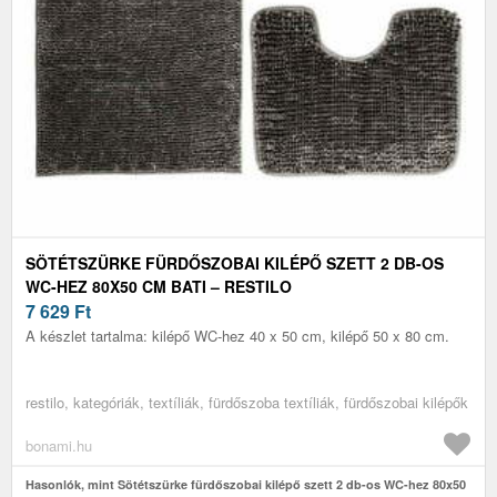
SÖTÉTSZÜRKE FÜRDŐSZOBAI KILÉPŐ SZETT 2 DB-OS
WC-HEZ 80X50 CM BATI – RESTILO
7 629
Ft
A készlet tartalma: kilépő WC-hez 40 x 50 cm, kilépő 50 x 80 cm.
restilo, kategóriák, textíliák, fürdőszoba textíliák, fürdőszobai kilépők
bonami.hu
Hasonlók, mint Sötétszürke fürdőszobai kilépő szett 2 db-os WC-hez 80x50