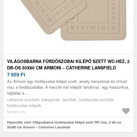
VILÁGOSBARNA FÜRDŐSZOBAI KILÉPŐ SZETT WC-HEZ, 2
DB-OS 50X80 CM ARMONI – CATHERINE LANSFIELD
7 959
Ft
Az Armoni egy fürdőszobai kilépő szett, amely kényelmet és stílust
visz a fürdőszobába. A készlet két kilépőt tartalmaz: egy klasszikus,
téglalap a...
catherine lansfield, kategóriák, textíliák, fürdőszoba textíliák,
fürdőszobai kilépők
bonami.hu
Hasonlók, mint Világosbarna fürdőszobai kilépő szett WC-hez, 2 db-os
50x80 cm Armoni – Catherine Lansfield