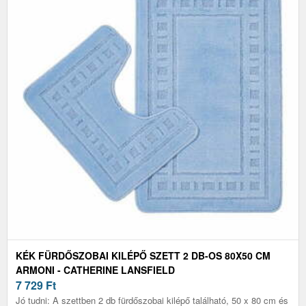
KÉK FÜRDŐSZOBAI KILÉPŐ SZETT 2 DB-OS 80X50 CM
ARMONI - CATHERINE LANSFIELD
7 729
Ft
Jó tudni: A szettben 2 db fürdőszobai kilépő található, 50 x 80 cm és