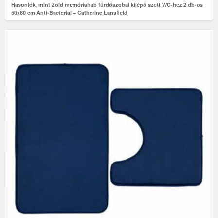
Hasonlók, mint Zöld memóriahab fürdőszobai kilépő szett WC-hez 2 db-os
50x80 cm Anti-Bacterial – Catherine Lansfield