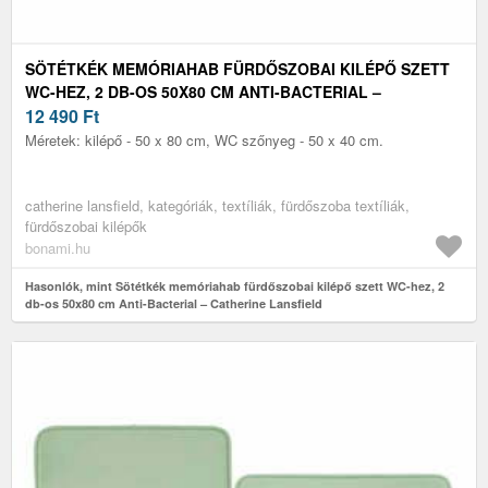
SÖTÉTKÉK MEMÓRIAHAB FÜRDŐSZOBAI KILÉPŐ SZETT
WC-HEZ, 2 DB-OS 50X80 CM ANTI-BACTERIAL –
CATHERINE LANSFIELD
12 490
Ft
Méretek: kilépő - 50 x 80 cm, WC szőnyeg - 50 x 40 cm.
catherine lansfield, kategóriák, textíliák, fürdőszoba textíliák,
fürdőszobai kilépők
bonami.hu
Hasonlók, mint Sötétkék memóriahab fürdőszobai kilépő szett WC-hez, 2
db-os 50x80 cm Anti-Bacterial – Catherine Lansfield