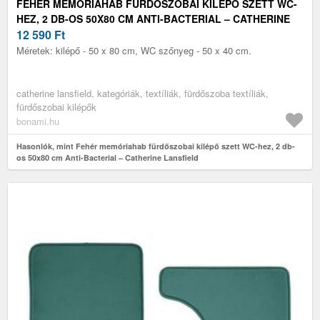
FEHÉR MEMÓRIAHAB FÜRDŐSZOBAI KILÉPŐ SZETT WC-
HEZ, 2 DB-OS 50X80 CM ANTI-BACTERIAL – CATHERINE
LANSFIELD
12 590
Ft
Méretek: kilépő - 50 x 80 cm, WC szőnyeg - 50 x 40 cm.
catherine lansfield, kategóriák, textíliák, fürdőszoba textíliák,
fürdőszobai kilépők
bonami.hu
Hasonlók, mint Fehér memóriahab fürdőszobai kilépő szett WC-hez, 2 db-
os 50x80 cm Anti-Bacterial – Catherine Lansfield