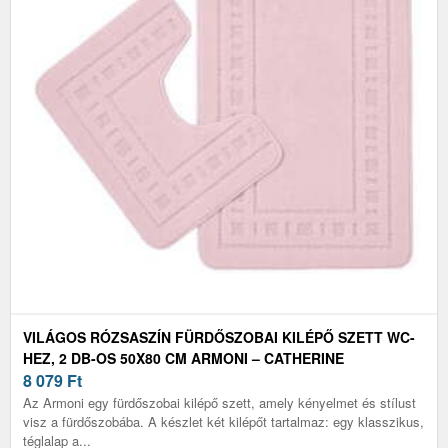
VILÁGOS RÓZSASZÍN FÜRDŐSZOBAI KILÉPŐ SZETT WC-
HEZ, 2 DB-OS 50X80 CM ARMONI – CATHERINE
LANSFIELD
8 079
Ft
Az Armoni egy fürdőszobai kilépő szett, amely kényelmet és stílust
visz a fürdőszobába. A készlet két kilépőt tartalmaz: egy klasszikus,
téglalap a...