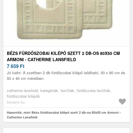
BÉZS FÜRDŐSZOBAI KILÉPŐ SZETT 2 DB-OS 80X50 CM
ARMONI - CATHERINE LANSFIELD
7 659
Ft
Jó tudni: A szettben 2 db fürdőszobai kilépő található, 50 x 80 cm és
50 x 40 cm méretben.
catherine lansfield, kategóriák, textíliák, fürdőszoba textíliák,
fürdőszobai kilépők
bonami.hu
Hasonlók, mint Bézs fürdőszobai kilépő szett 2 db-os 80x50 cm Armoni -
Catherine Lansfield